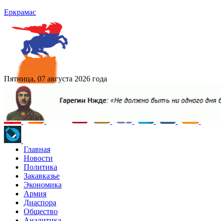
Еркрамас
Пятница, 07 августа 2026 года
Главная
Новости
Политика
Закавказье
Экономика
Армия
Диаспора
Общество
Аналитика