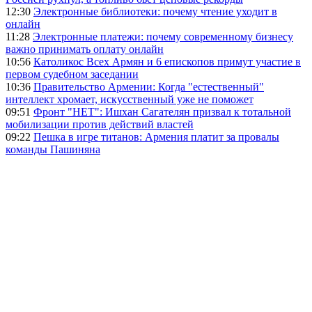
12:30
Электронные библиотеки: почему чтение уходит в
онлайн
11:28
Электронные платежи: почему современному бизнесу
важно принимать оплату онлайн
10:56
Католикос Всех Армян и 6 епископов примут участие в
первом судебном заседании
10:36
Правительство Армении: Когда "естественный"
интеллект хромает, искусственный уже не поможет
09:51
Фронт "НЕТ": Ишхан Сагателян призвал к тотальной
мобилизации против действий властей
09:22
Пешка в игре титанов: Армения платит за провалы
команды Пашиняна