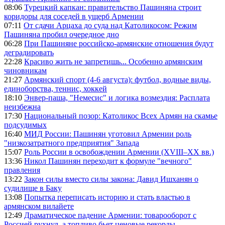
08:06
Турецкий капкан: правительство Пашиняна строит
коридоры для соседей в ущерб Армении
07:11
От сдачи Арцаха до суда над Католикосом: Режим
Пашиняна пробил очередное дно
06:28
При Пашиняне российско-армянские отношения будут
деградировать
22:28
Красиво жить не запретишь... Особенно армянским
чиновникам
21:27
Армянский спорт (4-6 августа): футбол, водные виды,
единоборства, теннис, хоккей
18:10
Энвер-паша, "Немесис" и логика возмездия: Расплата
неизбежна
17:30
Национальный позор: Католикос Всех Армян на скамье
подсудимых
16:40
МИД России: Пашинян уготовил Армении роль
"низкозатратного предприятия" Запада
15:07
Роль России в освобождении Армении (XVIII–XX вв.)
13:36
Никол Пашинян переходит к формуле "вечного"
правления
13:22
Закон силы вместо силы закона: Давид Ишханян о
судилище в Баку
13:08
Попытка переписать историю и стать властью в
армянском вилайете
12:49
Драматическое падение Армении: товарооборот с
Россией рухнул, а топливо бьет ценовые рекорды