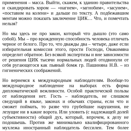
применения – масса. Выйти, скажем, к зданию правительства
и скандировать хором — «нагнем», «загнобим», «засунем»,
«поставим на колени» и дальше по тексту. А подбежавшим
ментам можно показать заключение ЦИК… Что, и помечтать
нельзя?
Но мы здесь не про закон, который что дышло (это само
собой). Мы – про врожденную способность человека отличать
черное от белого. Про то, что дважды два – четыре, даже если
избирательная комиссия этого, прости Господи, Овакимяна
определит обратное. Без всякой экспертизы и вне зависимости
от решения ЦИК тысячи нормальных людей отодвинули от
себя ругающегося как пьяный бомж гр. Пашиняна Н.В. – из
гигиенических соображений.
Но вернемся к международным наблюдателям. Вообще-то
международное наблюдение на выборах есть форма
дипломатической вежливости. Особой практической пользы
от наблюдения нет. Гость – наблюдатель, не слишком
сведущий в языке, законах и обычаях страны, если что и
сможет поймать, то разве что грубейшие нарушения, не
лезущие ни в какие ворота. Или уловить (с надлежащей долей
субъективности) общий дух, который, впрочем, к делу не
подошьешь. Против же минимально квалифицированного
мухлежа иностранный наблюдатель бессилен. Тем более