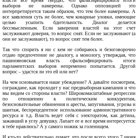
власти все время твердят, что фальсифицировать итоги
выборов не намерены. Однако оппозицией это
интерпретируется таким образом, что тем более намерены. А
все заявления суть не более, чем коварные уловки, имеющие
целью усыпить бдительность. Диалог делается
бессмысленным. Если заверения властей на этот счет
заслуживают доверия, то вопрос снят. Если не заслуживают (а
они не заслуживают), то вопрос снят тем более.
Так что спорить я ни с кем не собираюсь и безоговорочно
отдаю предпочтение не диалогу, а монологу, утверждая, что
пашиняновская власть сфальсифицировать итоги
парламентских выборов непременно попытается. Другой
вопрос – удастся ли это ей или нет?
На чем основывается наше убеждение? А давайте посмотрим,
сограждане, как проходит у нас предвыборная кампания и что
мы видим со стороны власти? Широкомасштабные репрессии
по отношению к политическим конкурентам,
безосновательные обвинения и аресты, запугивания, угрозы и
шантаж, беспрецедентное использование административного
ресурса и т.д. Власть ведет себя с электоратом, как детина,
зажавший в углу девушку. Лапает ее и все время интересуется:
я тебе нравлюсь? А у самого ножик за голенищем.
И кто-то действительно думает, что после всего этого 7 июня