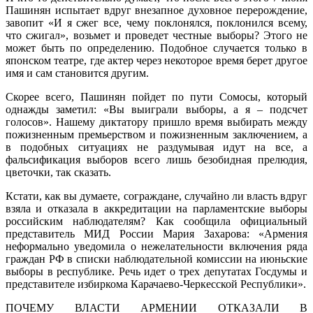
Пашинян испытает вдруг внезапное духовное перерождение,
завопит «И я сжег все, чему поклонялся, поклонился всему,
что сжигал», возьмет и проведет честные выборы? Этого не
может быть по определению. Подобное случается только в
японском театре, где актер через некоторое время берет другое
имя и сам становится другим.
Скорее всего, Пашинян пойдет по пути Сомосы, который
однажды заметил: «Вы выиграли выборы, а я – подсчет
голосов». Нашему диктатору пришло время выбирать между
пожизненным премьерством и пожизненным заключением, а
в подобных ситуациях не раздумывая идут на все, а
фальсификация выборов всего лишь безобидная прелюдия,
цветочки, так сказать.
Кстати, как вы думаете, сограждане, случайно ли власть вдруг
взяла и отказала в аккредитации на парламентские выборы
российским наблюдателям? Как сообщила официальный
представитель МИД России Мария Захарова: «Армения
неформально уведомила о нежелательности включения ряда
граждан РФ в списки наблюдательной комиссии на июньские
выборы в республике. Речь идет о трех депутатах Госдумы и
представителе избиркома Карачаево-Черкесской Республики».
ПОЧЕМУ ВЛАСТИ АРМЕНИИ ОТКАЗАЛИ В