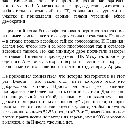
закрытия отключали свет и просто выносили наблюдателей
вон с участка! А мужественные председатели участковых
избирательных комиссий из ГД оставались с урнами на
участке и прикрывали своими телами утренний вброс
демократии.
Нарушений тогда было зафиксировано огромное количество,
и не имеет смысла все это сегодня снова перечислять. Главное
– в стране прошло всеобщее тайное голосование. И Пашинян
сделал все, чтобы кто и за кого проголосовал так и осталось
всеобщей тайной. Но как минимум двое посчитали выборы
честными. Тогдашний председатель ЦИК Мукучян, плюс еще
один из Армавира, который верил в честные выборы, в
вечный мир и что Пашинян ни за что не отдаст врагу Арцах.
Не приходится сомневаться, что история повторится и на этот
раз. Власть – это такой стол, из-за которого мало кто
добровольно встанет. Просто на этот раз Пашинян
постарается еще более повысить свои показатели. Для того ли
он специальной улыбкой, огромным напряжением воли
держит в мокрых штанах свою свору? Для того ли, говорю,
нужны все эти сверхчеловеческие усилия, чтобы получить
всего лишь какие-то 52-53 процента? Вот Туркменбаши в свое
время, практически не выходя из гарема, имел 99% и хорошо
выглядел, а на Николе уже лица нет.