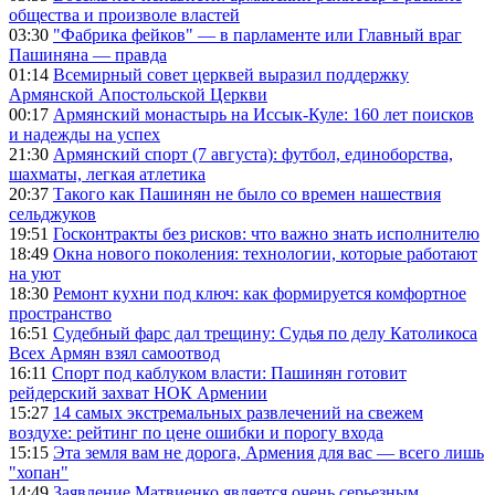
общества и произволе властей
03:30
"Фабрика фейков" — в парламенте или Главный враг
Пашиняна — правда
01:14
Всемирный совет церквей выразил поддержку
Армянской Апостольской Церкви
00:17
Армянский монастырь на Иссык-Куле: 160 лет поисков
и надежды на успех
21:30
Армянский спорт (7 августа): футбол, единоборства,
шахматы, легкая атлетика
20:37
Такого как Пашинян не было со времен нашествия
сельджуков
19:51
Госконтракты без рисков: что важно знать исполнителю
18:49
Окна нового поколения: технологии, которые работают
на уют
18:30
Ремонт кухни под ключ: как формируется комфортное
пространство
16:51
Судебный фарс дал трещину: Судья по делу Католикоса
Всех Армян взял самоотвод
16:11
Спорт под каблуком власти: Пашинян готовит
рейдерский захват НОК Армении
15:27
14 самых экстремальных развлечений на свежем
воздухе: рейтинг по цене ошибки и порогу входа
15:15
Эта земля вам не дорога, Армения для вас — всего лишь
"хопан"
14:49
Заявление Матвиенко является очень серьезным