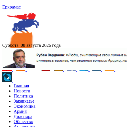
Еркрамас
Суббота, 08 августа 2026 года
Главная
Новости
Политика
Закавказье
Экономика
Армия
Диаспора
Общество
Аналитика