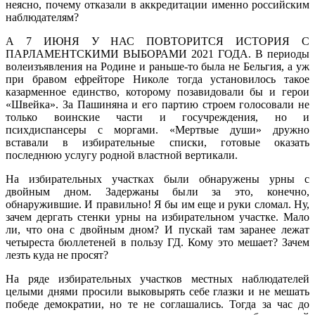
неясно, почему отказали в аккредитации именно российским
наблюдателям?
А 7 ИЮНЯ У НАС ПОВТОРИТСЯ ИСТОРИЯ С
ПАРЛАМЕНТСКИМИ ВЫБОРАМИ 2021 ГОДА. В периоды
волеизъявления на Родине и раньше-то была не Бельгия, а уж
при бравом ефрейторе Николе тогда установилось такое
казарменное единство, которому позавидовали бы и герои
«Швейка». За Пашиняна и его партию строем голосовали не
только воинские части и госучреждения, но и
психдиспансеры с моргами. «Мертвые души» дружно
вставали в избирательные списки, готовые оказать
последнюю услугу родной властной вертикали.
На избирательных участках были обнаружены урны с
двойным дном. Задержаны были за это, конечно,
обнаружившие. И правильно! Я бы им еще и руки сломал. Ну,
зачем дергать стенки урны на избирательном участке. Мало
ли, что она с двойным дном? И пускай там заранее лежат
четыреста бюллетеней в пользу ГД. Кому это мешает? Зачем
лезть куда не просят?
На ряде избирательных участков местных наблюдателей
целыми днями просили выковырять себе глазки и не мешать
победе демократии, но те не соглашались. Тогда за час до