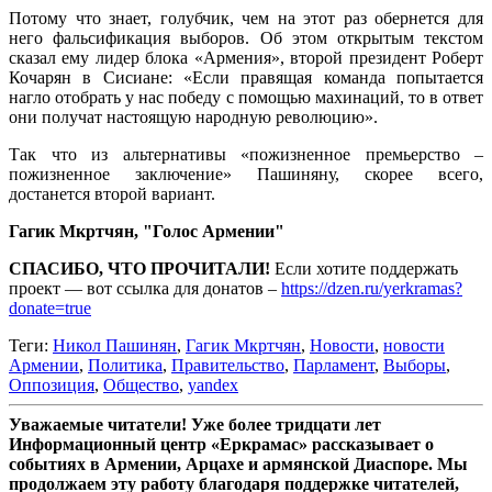
Потому что знает, голубчик, чем на этот раз обернется для
него фальсификация выборов. Об этом открытым текстом
сказал ему лидер блока «Армения», второй президент Роберт
Кочарян в Сисиане: «Если правящая команда попытается
нагло отобрать у нас победу с помощью махинаций, то в ответ
они получат настоящую народную революцию».
Так что из альтернативы «пожизненное премьерство –
пожизненное заключение» Пашиняну, скорее всего,
достанется второй вариант.
Гагик Мкртчян, "Голос Армении"
СПАСИБО, ЧТО ПРОЧИТАЛИ!
Если хотите поддержать
проект — вот ссылка для донатов –
https://dzen.ru/yerkramas?
donate=true
Теги:
Никол Пашинян
,
Гагик Мкртчян
,
Новости
,
новости
Армении
,
Политика
,
Правительство
,
Парламент
,
Выборы
,
Оппозиция
,
Общество
,
yandex
Уважаемые читатели! Уже более тридцати лет
Информационный центр «Еркрамас» рассказывает о
событиях в Армении, Арцахе и армянской Диаспоре. Мы
продолжаем эту работу благодаря поддержке читателей,