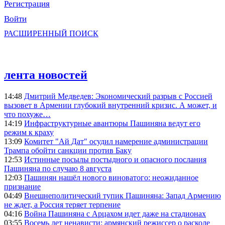
Регистрация
Войти
РАСШИРЕННЫЙ ПОИСК
лента новостей
14:48
Дмитрий Медведев: Экономический разрыв с Россией
вызовет в Армении глубокий внутренний кризис. А может, и
что похуже…
14:19
Инфраструктурные авантюры Пашиняна ведут его
режим к краху
13:09
Комитет "Ай Дат" осудил намерение администрации
Трампа обойти санкции против Баку
12:53
Истинные посылы постыдного и опасного послания
Пашиняна по случаю 8 августа
12:03
Пашинян нашёл нового виноватого: неожиданное
признание
04:49
Внешнеполитический тупик Пашиняна: Запад Армению
не ждет, а Россия теряет терпение
04:16
Война Пашиняна с Арцахом идет даже на стадионах
03:55
Восемь лет ненависти: армянский режиссер о расколе