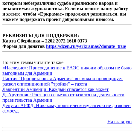
которым небезразличны судьба армянского народа и
независимая журналистика. Если вы цените нашу работу
и хотите, чтобы «Еркрамас» продолжал развиваться, вы
можете поддержать проект добровольным взносом.
РЕКВИЗИТЫ ДЛЯ ПОДДЕРЖКИ:
Карта Сбербанка – 2202 2072 1610 0373
Форма для донатов
https://dzen.ru/yerkramas?donate=true
По этим темам читайте также
«Наследие»: Присоединение к ЕАЭС никоим образом не было
выгодным для Армении
Партия "Процветающая Армения" возможно провоцирует
раскол оппозиционной "тройки" – газета
Лаврентий Амшенци: Каждый спасается как может
Д. Арутюнян: Рост цен серьезно отразился на деятельности
правительства Армении
Депутат АРФД: Никакому политическому лагерю не дозволен
самосуд
На главную