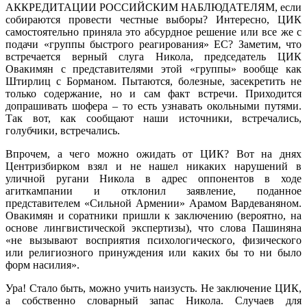
АККРЕДИТАЦИИ РОССИЙСКИМ НАБЛЮДАТЕЛЯМ, если
собираются провести честные выборы? Интересно, ЦИК
самостоятельно приняла это абсурдное решение или все же с
подачи «группы быстрого реагирования» ЕС? Заметим, что
встречается верный слуга Никола, председатель ЦИК
Овакимян с представителями этой «группы» вообще как
Штирлиц с Борманом. Пытаются, болезные, засекретить не
только содержание, но и сам факт встречи. Приходится
допрашивать шофера – то есть узнавать окольными путями.
Так вот, как сообщают наши источники, встречались,
голубчики, встречались.
Впрочем, а чего можно ожидать от ЦИК? Вот на днях
Центризбирком взял и не нашел никаких нарушений в
уличной ругани Никола в адрес оппонентов в ходе
агиткампании и отклонил заявление, поданное
представителем «Сильной Армении» Арамом Вардеваняном.
Овакимян и соратники пришли к заключению (вероятно, на
основе лингвистической экспертизы), что слова Пашиняна
«не вызывают восприятия психологического, физического
или религиозного принуждения или каких бы то ни было
форм насилия».
Ура! Стало быть, можно учить наизусть. Не заключение ЦИК,
а собственно словарный запас Никола. Случаев для