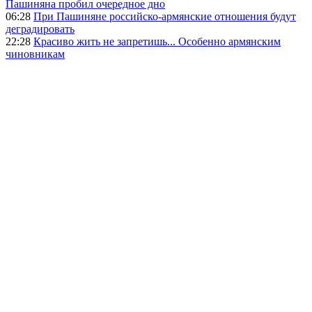
Пашиняна пробил очередное дно
06:28
При Пашиняне российско-армянские отношения будут
деградировать
22:28
Красиво жить не запретишь... Особенно армянским
чиновникам