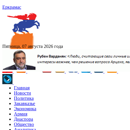
Еркрамас
Пятница, 07 августа 2026 года
Главная
Новости
Политика
Закавказье
Экономика
Армия
Диаспора
Общество
Аналитика