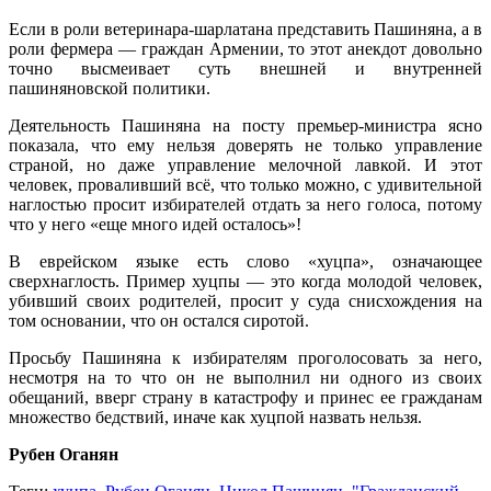
Если в роли ветеринара-шарлатана представить Пашиняна, а в
роли фермера — граждан Армении, то этот анекдот довольно
точно высмеивает суть внешней и внутренней
пашиняновской политики.
Деятельность Пашиняна на посту премьер-министра ясно
показала, что ему нельзя доверять не только управление
страной, но даже управление мелочной лавкой. И этот
человек, проваливший всё, что только можно, с удивительной
наглостью просит избирателей отдать за него голоса, потому
что у него «еще много идей осталось»!
В еврейском языке есть слово «хуцпа», означающее
сверхнаглость. Пример хуцпы — это когда молодой человек,
убивший своих родителей, просит у суда снисхождения на
том основании, что он остался сиротой.
Просьбу Пашиняна к избирателям проголосовать за него,
несмотря на то что он не выполнил ни одного из своих
обещаний, вверг страну в катастрофу и принес ее гражданам
множество бедствий, иначе как хуцпой назвать нельзя.
Рубен Оганян