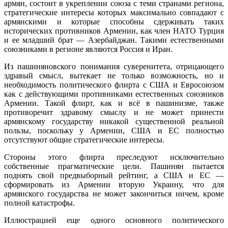
армян, состоит в укреплении союза с теми странами региона,
стратегические интересы которых максимально совпадают с
армянскими и которые способны сдерживать таких
исторических противников Армении, как член НАТО Турция
и ее младший брат — Азербайджан. Такими естественными
союзниками в регионе являются Россия и Иран.
Из пашиняновского понимания суверенитета, отрицающего
здравый смысл, вытекает не только возможность, но и
необходимость политического флирта с США и Евросоюзом
как с действующими противниками естественных союзников
Армении. Такой флирт, как и всё в пашинизме, также
противоречит здравому смыслу и не может принести
армянскому государству никакой существенной реальной
пользы, поскольку у Армении, США и ЕС полностью
отсутствуют общие стратегические интересы.
Стороны этого флирта преследуют исключительно
собственные прагматические цели. Пашинян пытается
поднять свой предвыборный рейтинг, а США и ЕС —
сформировать из Армении вторую Украину, что для
армянского государства не может закончиться ничем, кроме
полной катастрофы.
Иллюстрацией еще одного основного политического