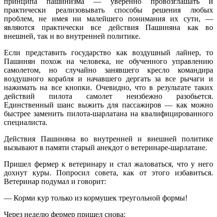
принципа пашинизма — уверенно провозглашать и
практически реализовывать способы решения любых
проблем, не имея ни малейшего понимания их сути, —
являются практически все действия Пашиняна как во
внешней, так и во внутренней политике.
Если представить государство как воздушный лайнер, то
Пашинян похож на человека, не обученного управлению
самолетом, но случайно занявшего кресло командира
воздушного корабля и начавшего дергать за все рычаги и
нажимать на все кнопки. Очевидно, что в результате таких
действий пилота самолет неизбежно разобьется.
Единственный шанс выжить для пассажиров — как можно
быстрее заменить пилота-шарлатана на квалифицированного
специалиста.
Действия Пашиняна во внутренней и внешней политике
вызывают в памяти старый анекдот о ветеринаре-шарлатане.
Пришел фермер к ветеринару и стал жаловаться, что у него
дохнут куры. Попросил совета, как от этого избавиться.
Ветеринар подумал и говорит:
— Корми кур только из кормушек треугольной формы!
Через неделю фермер пришел снова: