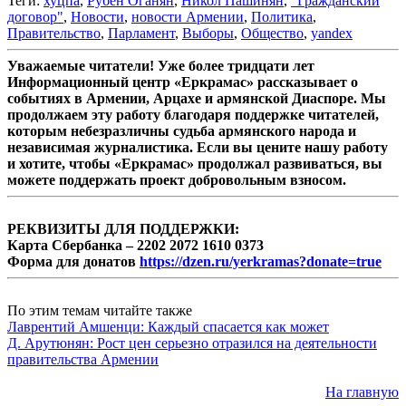
Теги:
хуцпа
,
Рубен Оганян
,
Никол Пашинян
,
"Гражданский
договор"
,
Новости
,
новости Армении
,
Политика
,
Правительство
,
Парламент
,
Выборы
,
Общество
,
yandex
Уважаемые читатели! Уже более тридцати лет
Информационный центр «Еркрамас» рассказывает о
событиях в Армении, Арцахе и армянской Диаспоре. Мы
продолжаем эту работу благодаря поддержке читателей,
которым небезразличны судьба армянского народа и
независимая журналистика. Если вы цените нашу работу
и хотите, чтобы «Еркрамас» продолжал развиваться, вы
можете поддержать проект добровольным взносом.
РЕКВИЗИТЫ ДЛЯ ПОДДЕРЖКИ:
Карта Сбербанка – 2202 2072 1610 0373
Форма для донатов
https://dzen.ru/yerkramas?donate=true
По этим темам читайте также
Лаврентий Амшенци: Каждый спасается как может
Д. Арутюнян: Рост цен серьезно отразился на деятельности
правительства Армении
На главную