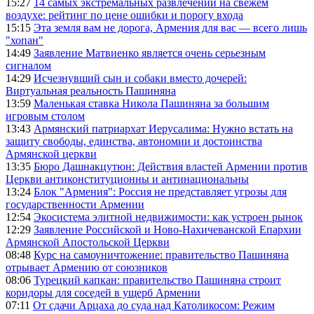
15:27
14 самых экстремальных развлечений на свежем
воздухе: рейтинг по цене ошибки и порогу входа
15:15
Эта земля вам не дорога, Армения для вас — всего лишь
"хопан"
14:49
Заявление Матвиенко является очень серьезным
сигналом
14:29
Исчезнувший сын и собаки вместо дочерей:
Виртуальная реальность Пашиняна
13:59
Маленькая ставка Никола Пашиняна за большим
игровым столом
13:43
Армянский патриархат Иерусалима: Нужно встать на
защиту свободы, единства, автономии и достоинства
Армянской церкви
13:35
Бюро Дашнакцутюн: Действия властей Армении против
Церкви антиконституционны и антинациональны
13:24
Блок "Армения": Россия не представляет угрозы для
государственности Армении
12:54
Экосистема элитной недвижимости: как устроен рынок
12:29
Заявление Российской и Ново-Нахичеванской Епархии
Армянской Апостольской Церкви
08:48
Курс на самоуничтожение: правительство Пашиняна
отрывает Армению от союзников
08:06
Турецкий капкан: правительство Пашиняна строит
коридоры для соседей в ущерб Армении
07:11
От сдачи Арцаха до суда над Католикосом: Режим