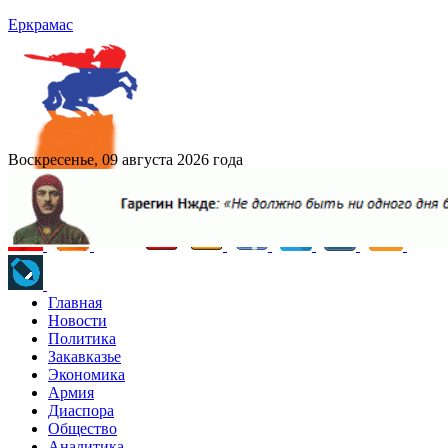
Еркрамас
Воскресенье, 09 августа 2026 года
Главная
Новости
Политика
Закавказье
Экономика
Армия
Диаспора
Общество
Аналитика