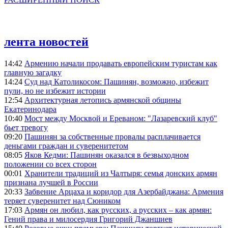
лента новостей
14:42
Армению начали продавать европейским туристам как
главную загадку
14:24
Суд над Католикосом: Пашинян, возможно, избежит
пули, но не избежит истории
12:54
Архитектурная летопись армянской общины
Екатеринодара
10:40
Мост между Москвой и Ереваном: "Лазаревский клуб"
бьет тревогу
09:20
Пашинян за собственные провалы расплачивается
деньгами граждан и суверенитетом
08:05
Яков Кедми: Пашинян оказался в безвыходном
положении со всех сторон
00:01
Хранители традиций из Чалтыря: семья донских армян
признана лучшей в России
20:33
Забвение Арцаха и коридор для Азербайджана: Армения
теряет суверенитет над Сюником
17:03
Армян он любил, как русских, а русских – как армян:
Гений права и милосердия Григорий Джаншиев