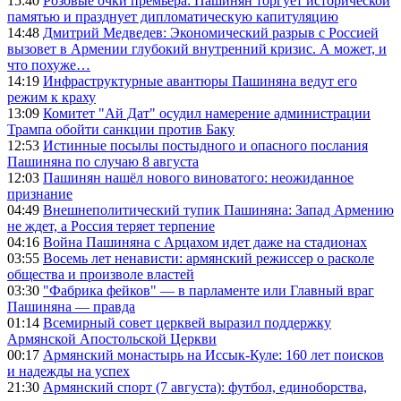
15:40
Розовые очки премьера: Пашинян торгует исторической
памятью и празднует дипломатическую капитуляцию
14:48
Дмитрий Медведев: Экономический разрыв с Россией
вызовет в Армении глубокий внутренний кризис. А может, и
что похуже…
14:19
Инфраструктурные авантюры Пашиняна ведут его
режим к краху
13:09
Комитет "Ай Дат" осудил намерение администрации
Трампа обойти санкции против Баку
12:53
Истинные посылы постыдного и опасного послания
Пашиняна по случаю 8 августа
12:03
Пашинян нашёл нового виноватого: неожиданное
признание
04:49
Внешнеполитический тупик Пашиняна: Запад Армению
не ждет, а Россия теряет терпение
04:16
Война Пашиняна с Арцахом идет даже на стадионах
03:55
Восемь лет ненависти: армянский режиссер о расколе
общества и произволе властей
03:30
"Фабрика фейков" — в парламенте или Главный враг
Пашиняна — правда
01:14
Всемирный совет церквей выразил поддержку
Армянской Апостольской Церкви
00:17
Армянский монастырь на Иссык-Куле: 160 лет поисков
и надежды на успех
21:30
Армянский спорт (7 августа): футбол, единоборства,