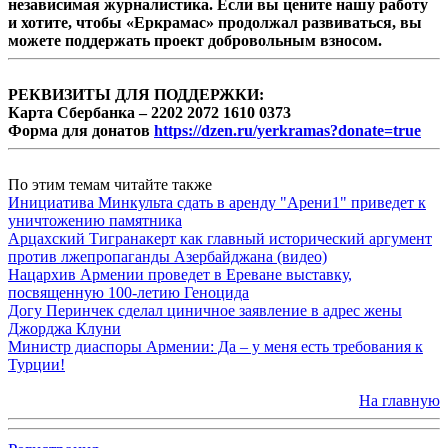
независимая журналистика. Если вы цените нашу работу
и хотите, чтобы «Еркрамас» продолжал развиваться, вы
можете поддержать проект добровольным взносом.
РЕКВИЗИТЫ ДЛЯ ПОДДЕРЖКИ:
Карта Сбербанка – 2202 2072 1610 0373
Форма для донатов
https://dzen.ru/yerkramas?donate=true
По этим темам читайте также
Инициатива Минкульта сдать в аренду "Арени1" приведет к
уничтожению памятника
Арцахский Тигранакерт как главный исторический аргумент
против лжепропаганды Азербайджана (видео)
Нацархив Армении проведет в Ереване выставку,
посвященную 100-летию Геноцида
Догу Перинчек сделал циничное заявление в адрес жены
Джорджа Клуни
Министр диаспоры Армении: Да – у меня есть требования к
Турции!
На главную