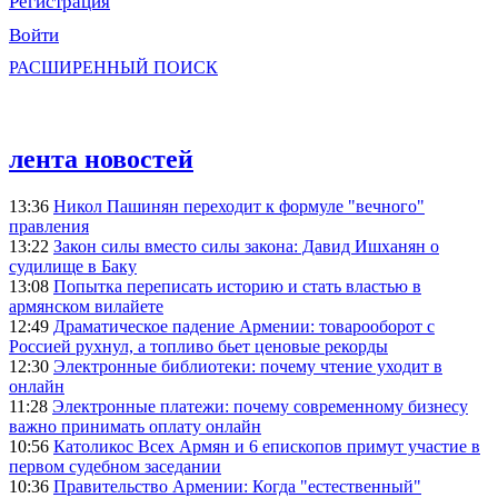
Регистрация
Войти
РАСШИРЕННЫЙ ПОИСК
лента новостей
13:36
Никол Пашинян переходит к формуле "вечного"
правления
13:22
Закон силы вместо силы закона: Давид Ишханян о
судилище в Баку
13:08
Попытка переписать историю и стать властью в
армянском вилайете
12:49
Драматическое падение Армении: товарооборот с
Россией рухнул, а топливо бьет ценовые рекорды
12:30
Электронные библиотеки: почему чтение уходит в
онлайн
11:28
Электронные платежи: почему современному бизнесу
важно принимать оплату онлайн
10:56
Католикос Всех Армян и 6 епископов примут участие в
первом судебном заседании
10:36
Правительство Армении: Когда "естественный"