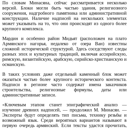
По словам Минасяна, cейчас рассматривается несколько
версий. Блоки могли быть частью здания, религиозного
сооружения, надгробного памятника или административной
конструкции. Наличие надписей на нескольких элементах
может указывать на то, что они происходят из одного более
крупного комплекса.
Мардин и особенно район Мидьят (расположен на плато
Армянского нагорья, недалеко от озера Ван) известны
сложной исторической структурой. Здесь соседствуют следы
разных эпох и культурных традиций, включая ассирийскую,
римскую, византийскую, арабскую, сирийско-христианскую и
османскую.
В таких условиях даже отдельный каменный блок может
оказаться частью более крупного исторического контекста.
Надписи в регионе часто содержат имена заказчиков
строительства, религиозные формулы, даты или
административные записи.
«Ключевым этапом станет эпиграфический анализ —
изучение древних надписей, — продолжил М. Минасян. —
Эксперты будут определять тип письма, технику резьбы и
возможный язык. Среди вероятных вариантов называют в
первую очередь армянский. Если тексты удастся прочитать,