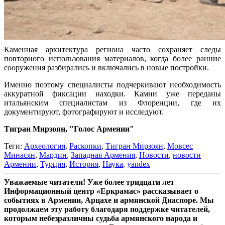
Каменная архитектура региона часто сохраняет следы
повторного использования материалов, когда более ранние
сооружения разбирались и включались в новые постройки.
Именно поэтому специалисты подчеркивают необходимость
аккуратной фиксации находки. Камни уже переданы
итальянским специалистам из Флоренции, где их
документируют, фотографируют и исследуют.
Тигран Мирзоян, "Голос Армении"
Теги:
Археология
,
Раскопки
,
Тигран Мирзоян
,
Мовсес
Минасян
,
Мардин
,
Западная Армения
,
Новости
,
новости
Армении
,
Турция
,
История
,
Наука
,
yandex
Уважаемые читатели! Уже более тридцати лет
Информационный центр «Еркрамас» рассказывает о
событиях в Армении, Арцахе и армянской Диаспоре. Мы
продолжаем эту работу благодаря поддержке читателей,
которым небезразличны судьба армянского народа и