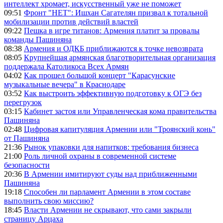
интеллект хромает, искусственный уже не поможет
09:51
Фронт "НЕТ": Ишхан Сагателян призвал к тотальной
мобилизации против действий властей
09:22
Пешка в игре титанов: Армения платит за провалы
команды Пашиняна
08:38
Армения и ОДКБ приближаются к точке невозврата
08:05
Крупнейшая армянская благотворительная организация
поддержала Католикоса Всех Армян
04:02
Как прошел большой концерт "Карасунские
музыкальные вечера" в Краснодаре
03:52
Как выстроить эффективную подготовку к ОГЭ без
перегрузок
03:15
Кабинет застоя или Управленческая кома правительства
Пашиняна
02:48
Цифровая капитуляция Армении или "Троянский конь"
от Пашиняна
21:36
Рынок упаковки для напитков: требования бизнеса
21:00
Роль личной охраны в современной системе
безопасности
20:36
В Армении имитируют суды над приближенными
Пашиняна
19:18
Способен ли парламент Армении в этом составе
выполнить свою миссию?
18:45
Власти Армении не скрывают, что сами закрыли
страницу Арцаха