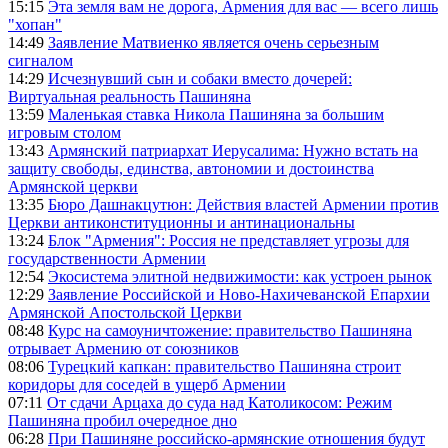
15:15
Эта земля вам не дорога, Армения для вас — всего лишь
"хопан"
14:49
Заявление Матвиенко является очень серьезным
сигналом
14:29
Исчезнувший сын и собаки вместо дочерей:
Виртуальная реальность Пашиняна
13:59
Маленькая ставка Никола Пашиняна за большим
игровым столом
13:43
Армянский патриархат Иерусалима: Нужно встать на
защиту свободы, единства, автономии и достоинства
Армянской церкви
13:35
Бюро Дашнакцутюн: Действия властей Армении против
Церкви антиконституционны и антинациональны
13:24
Блок "Армения": Россия не представляет угрозы для
государственности Армении
12:54
Экосистема элитной недвижимости: как устроен рынок
12:29
Заявление Российской и Ново-Нахичеванской Епархии
Армянской Апостольской Церкви
08:48
Курс на самоуничтожение: правительство Пашиняна
отрывает Армению от союзников
08:06
Турецкий капкан: правительство Пашиняна строит
коридоры для соседей в ущерб Армении
07:11
От сдачи Арцаха до суда над Католикосом: Режим
Пашиняна пробил очередное дно
06:28
При Пашиняне российско-армянские отношения будут