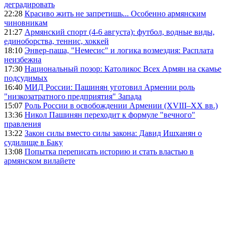
деградировать
22:28
Красиво жить не запретишь... Особенно армянским
чиновникам
21:27
Армянский спорт (4-6 августа): футбол, водные виды,
единоборства, теннис, хоккей
18:10
Энвер-паша, "Немесис" и логика возмездия: Расплата
неизбежна
17:30
Национальный позор: Католикос Всех Армян на скамье
подсудимых
16:40
МИД России: Пашинян уготовил Армении роль
"низкозатратного предприятия" Запада
15:07
Роль России в освобождении Армении (XVIII–XX вв.)
13:36
Никол Пашинян переходит к формуле "вечного"
правления
13:22
Закон силы вместо силы закона: Давид Ишханян о
судилище в Баку
13:08
Попытка переписать историю и стать властью в
армянском вилайете