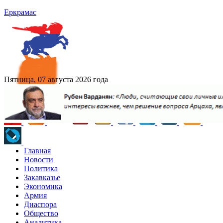
Еркрамас
Пятница, 07 августа 2026 года
Главная
Новости
Политика
Закавказье
Экономика
Армия
Диаспора
Общество
Аналитика