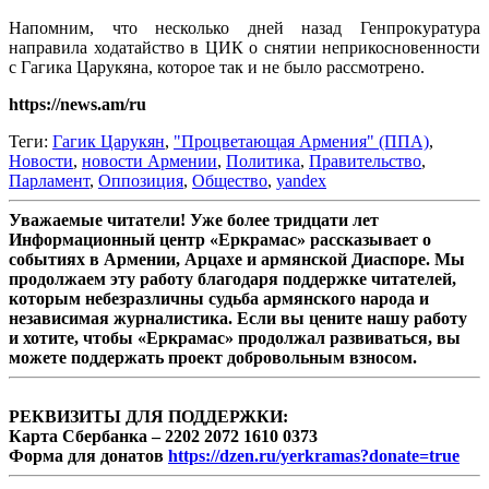
Напомним, что несколько дней назад Генпрокуратура
направила ходатайство в ЦИК о снятии неприкосновенности
с Гагика Царукяна, которое так и не было рассмотрено.
https://news.am/ru
Теги:
Гагик Царукян
,
"Процветающая Армения" (ППА)
,
Новости
,
новости Армении
,
Политика
,
Правительство
,
Парламент
,
Оппозиция
,
Общество
,
yandex
Уважаемые читатели! Уже более тридцати лет
Информационный центр «Еркрамас» рассказывает о
событиях в Армении, Арцахе и армянской Диаспоре. Мы
продолжаем эту работу благодаря поддержке читателей,
которым небезразличны судьба армянского народа и
независимая журналистика. Если вы цените нашу работу
и хотите, чтобы «Еркрамас» продолжал развиваться, вы
можете поддержать проект добровольным взносом.
РЕКВИЗИТЫ ДЛЯ ПОДДЕРЖКИ:
Карта Сбербанка – 2202 2072 1610 0373
Форма для донатов
https://dzen.ru/yerkramas?donate=true