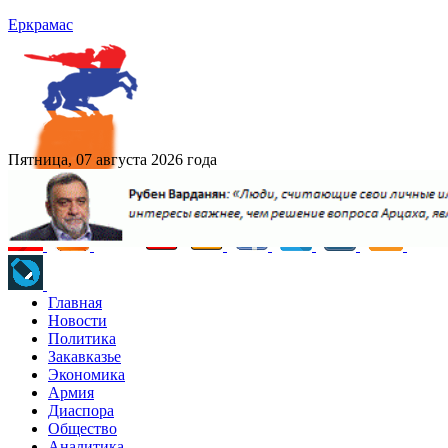
Еркрамас
Пятница, 07 августа 2026 года
Главная
Новости
Политика
Закавказье
Экономика
Армия
Диаспора
Общество
Аналитика