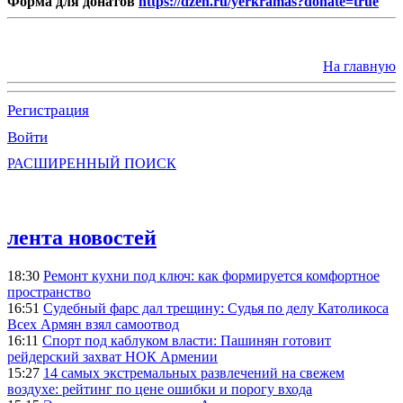
Форма для донатов
https://dzen.ru/yerkramas?donate=true
На главную
Регистрация
Войти
РАСШИРЕННЫЙ ПОИСК
лента новостей
18:30
Ремонт кухни под ключ: как формируется комфортное
пространство
16:51
Судебный фарс дал трещину: Судья по делу Католикоса
Всех Армян взял самоотвод
16:11
Спорт под каблуком власти: Пашинян готовит
рейдерский захват НОК Армении
15:27
14 самых экстремальных развлечений на свежем
воздухе: рейтинг по цене ошибки и порогу входа