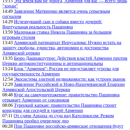
15:15
Эта земля вам не дорога, Армения для вас — всего лишь
"хопан"
14:49
Заявление Матвиенко является очень серьезным
сигналом
14:29
Исчезнувший сын и собаки вместо дочерей:
Виртуальная реальность Пашиняна
13:59
Маленькая ставка Никола Пашиняна за большим
игровым столом
13:43
Армянский патриархат Иерусалима: Нужно встать на
защиту свободы, единства, автономии и достоинства
Армянской церкви
13:35
Бюро Дашнакцутюн: Действия властей Армении против
Церкви антиконституционны и антинациональны
13:24
Блок "Армения": Россия не представляет угрозы для
государственности Армении
12:54
Экосистема элитной недвижимости: как устроен рынок
12:29
Заявление Российской и Ново-Нахичеванской Епархии
Армянской Апостольской Церкви
08:48
Курс на самоуничтожение: правительство Пашиняна
отрывает Армению от союзников
08:06
Турецкий капкан: правительство Пашиняна строит
коридоры для соседей в ущерб Армении
07:11
От сдачи Арцаха до суда над Католикосом: Режим
Пашиняна пробил очередное дно
06:28
При Пашиняне российско-армянские отношения будут