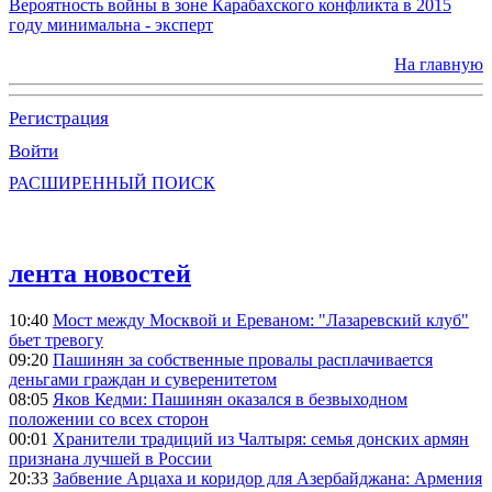
Вероятность войны в зоне Карабахского конфликта в 2015
году минимальна - эксперт
На главную
Регистрация
Войти
РАСШИРЕННЫЙ ПОИСК
лента новостей
10:40
Мост между Москвой и Ереваном: "Лазаревский клуб"
бьет тревогу
09:20
Пашинян за собственные провалы расплачивается
деньгами граждан и суверенитетом
08:05
Яков Кедми: Пашинян оказался в безвыходном
положении со всех сторон
00:01
Хранители традиций из Чалтыря: семья донских армян
признана лучшей в России
20:33
Забвение Арцаха и коридор для Азербайджана: Армения