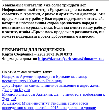
Уважаемые читатели! Уже более тридцати лет
Информационный центр «Еркрамас» рассказывает о
событиях в Армении, Арцахе и армянской Диаспоре. Мы
продолжаем эту работу благодаря поддержке читателей,
которым небезразличны судьба армянского народа и
независимая журналистика. Если вы цените нашу работу
и хотите, чтобы «Еркрамас» продолжал развиваться, вы
можете поддержать проект добровольным взносом.
РЕКВИЗИТЫ ДЛЯ ПОДДЕРЖКИ:
Карта Сбербанка – 2202 2072 1610 0373
Форма для донатов
https://dzen.ru/yerkramas?donate=true
По этим темам читайте также
Нацархив Армении проведет в Ереване выставку,
посвященную 100-летию Геноцида
Догу Перинчек сделал циничное заявление в адрес жены
Джорджа Клуни
Министр диаспоры Армении: Да – у меня есть требования к
Турции!
А. Демоян: Музей-институт Геноцида армян готов
проведению мероприятий в 2015 г. на должном уровне