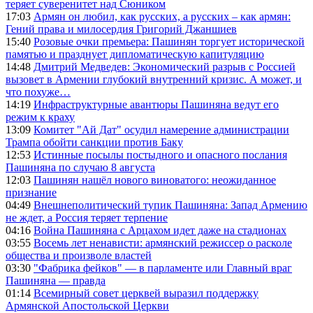
теряет суверенитет над Сюником
17:03
Армян он любил, как русских, а русских – как армян:
Гений права и милосердия Григорий Джаншиев
15:40
Розовые очки премьера: Пашинян торгует исторической
памятью и празднует дипломатическую капитуляцию
14:48
Дмитрий Медведев: Экономический разрыв с Россией
вызовет в Армении глубокий внутренний кризис. А может, и
что похуже…
14:19
Инфраструктурные авантюры Пашиняна ведут его
режим к краху
13:09
Комитет "Ай Дат" осудил намерение администрации
Трампа обойти санкции против Баку
12:53
Истинные посылы постыдного и опасного послания
Пашиняна по случаю 8 августа
12:03
Пашинян нашёл нового виноватого: неожиданное
признание
04:49
Внешнеполитический тупик Пашиняна: Запад Армению
не ждет, а Россия теряет терпение
04:16
Война Пашиняна с Арцахом идет даже на стадионах
03:55
Восемь лет ненависти: армянский режиссер о расколе
общества и произволе властей
03:30
"Фабрика фейков" — в парламенте или Главный враг
Пашиняна — правда
01:14
Всемирный совет церквей выразил поддержку
Армянской Апостольской Церкви