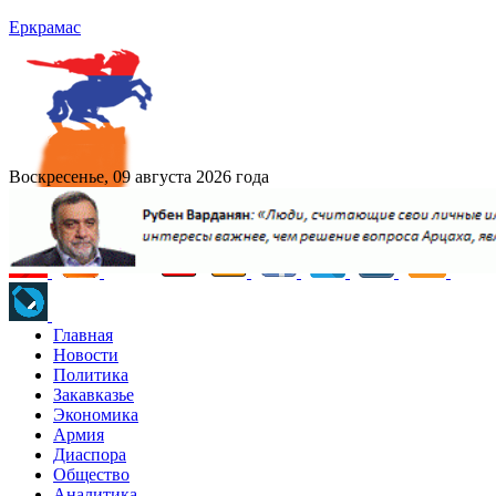
Еркрамас
Воскресенье, 09 августа 2026 года
Главная
Новости
Политика
Закавказье
Экономика
Армия
Диаспора
Общество
Аналитика