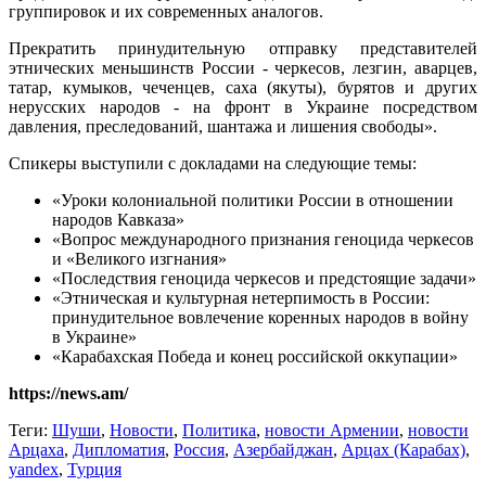
группировок и их современных аналогов.
Прекратить принудительную отправку представителей
этнических меньшинств России - черкесов, лезгин, аварцев,
татар, кумыков, чеченцев, саха (якуты), бурятов и других
нерусских народов - на фронт в Украине посредством
давления, преследований, шантажа и лишения свободы».
Спикеры выступили с докладами на следующие темы:
«Уроки колониальной политики России в отношении
народов Кавказа»
«Вопрос международного признания геноцида черкесов
и «Великого изгнания»
«Последствия геноцида черкесов и предстоящие задачи»
«Этническая и культурная нетерпимость в России:
принудительное вовлечение коренных народов в войну
в Украине»
«Карабахская Победа и конец российской оккупации»
https://news.am/
Теги:
Шуши
,
Новости
,
Политика
,
новости Армении
,
новости
Арцаха
,
Дипломатия
,
Россия
,
Азербайджан
,
Арцах (Карабах)
,
yandex
,
Турция