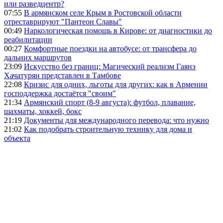
или разведцентр?
07:55
В армянском селе Крым в Ростовской области
отреставрируют "Пантеон Славы"
00:49
Наркологическая помощь в Кирове: от диагностики до
реабилитации
00:27
Комфортные поездки на автобусе: от трансфера до
дальних маршрутов
23:09
Искусство без границ: Магический реализм Гаянэ
Хачатурян представлен в Тамбове
22:08
Кризис для одних, льготы для других: как в Армении
господдержка достаётся "своим"
21:34
Армянский спорт (8-9 августа): футбол, плавание,
шахматы, хоккей, бокс
21:19
Документы для международного перевода: что нужно
21:02
Как подобрать строительную технику для дома и
объекта