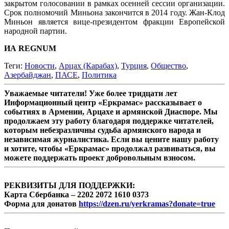
закрытом голосовании в рамках осенней сессии организации.
Срок полномочий Миньона закончится в 2014 году. Жан-Клод
Миньон является вице-президентом фракции Европейской
народной партии.
ИА REGNUM
Теги:
Новости
,
Арцах (Карабах)
,
Турция
,
Общество
,
Азербайджан
,
ПАСЕ
,
Политика
Уважаемые читатели! Уже более тридцати лет
Информационный центр «Еркрамас» рассказывает о
событиях в Армении, Арцахе и армянской Диаспоре. Мы
продолжаем эту работу благодаря поддержке читателей,
которым небезразличны судьба армянского народа и
независимая журналистика. Если вы цените нашу работу
и хотите, чтобы «Еркрамас» продолжал развиваться, вы
можете поддержать проект добровольным взносом.
РЕКВИЗИТЫ ДЛЯ ПОДДЕРЖКИ:
Карта Сбербанка – 2202 2072 1610 0373
Форма для донатов
https://dzen.ru/yerkramas?donate=true