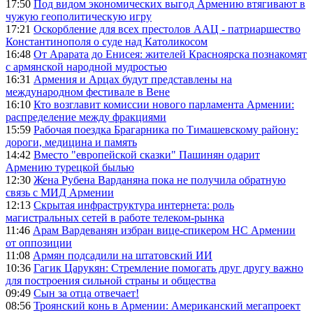
17:50
Под видом экономических выгод Армению втягивают в
чужую геополитическую игру
17:21
Оскорбление для всех престолов ААЦ - патриаршество
Константинополя о суде над Католикосом
16:48
От Арарата до Енисея: жителей Красноярска познакомят
с армянской народной мудростью
16:31
Армения и Арцах будут представлены на
международном фестивале в Вене
16:10
Кто возглавит комиссии нового парламента Армении:
распределение между фракциями
15:59
Рабочая поездка Брагарника по Тимашевскому району:
дороги, медицина и память
14:42
Вместо "европейской сказки" Пашинян одарит
Армению турецкой былью
12:30
Жена Рубена Варданяна пока не получила обратную
связь с МИД Армении
12:13
Скрытая инфраструктура интернета: роль
магистральных сетей в работе телеком-рынка
11:46
Арам Вардеванян избран вице-спикером НС Армении
от оппозиции
11:08
Армян подсадили на штатовский ИИ
10:36
Гагик Царукян: Стремление помогать друг другу важно
для построения сильной страны и общества
09:49
Сын за отца отвечает!
08:56
Троянский конь в Армении: Американский мегапроект