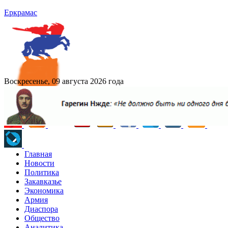
Еркрамас
Воскресенье, 09 августа 2026 года
Главная
Новости
Политика
Закавказье
Экономика
Армия
Диаспора
Общество
Аналитика