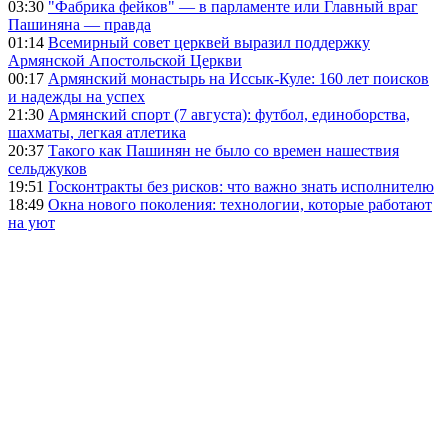
03:30
"Фабрика фейков" — в парламенте или Главный враг
Пашиняна — правда
01:14
Всемирный совет церквей выразил поддержку
Армянской Апостольской Церкви
00:17
Армянский монастырь на Иссык-Куле: 160 лет поисков
и надежды на успех
21:30
Армянский спорт (7 августа): футбол, единоборства,
шахматы, легкая атлетика
20:37
Такого как Пашинян не было со времен нашествия
сельджуков
19:51
Госконтракты без рисков: что важно знать исполнителю
18:49
Окна нового поколения: технологии, которые работают
на уют