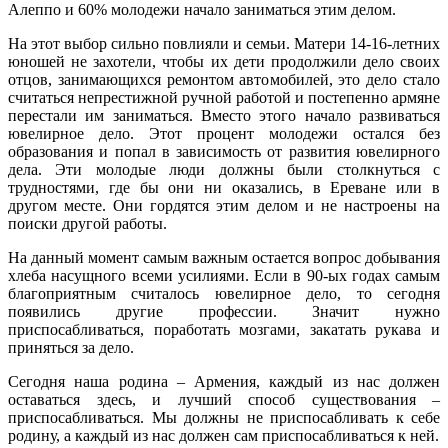
Алеппо и 60% молодежи начало заниматься этим делом.
На этот выбор сильно повлияли и семьи. Матери 14-16-летних
юношей не захотели, чтобы их дети продолжили дело своих
отцов, занимающихся ремонтом автомобилей, это дело стало
считаться непрестижной ручной работой и постепенно армяне
перестали им заниматься. Вместо этого начало развиваться
ювелирное дело. Этот процент молодежи остался без
образования и попал в зависимость от развития ювелирного
дела. Эти молодые люди должны были столкнуться с
трудностями, где бы они ни оказались, в Ереване или в
другом месте. Они гордятся этим делом и не настроены на
поиски другой работы.
На данный момент самым важным остается вопрос добывания
хлеба насущного всеми усилиями. Если в 90-ых годах самым
благоприятным считалось ювелирное дело, то сегодня
появились другие профессии. Значит нужно
приспосабливаться, поработать мозгами, закатать рукава и
приняться за дело.
Сегодня наша родина – Армения, каждый из нас должен
оставаться здесь, и лучший способ существования –
приспосабливаться. Мы должны не приспосабливать к себе
родину, а каждый из нас должен сам приспосабливаться к ней.