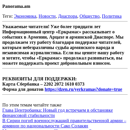
Panorama.am
Теги:
Экономика
,
Новости
,
Диаспора
,
Общество
,
Политика
Уважаемые читатели! Уже более тридцати лет
Информационный центр «Еркрамас» рассказывает о
событиях в Армении, Арцахе и армянской Диаспоре. Мы
продолжаем эту работу благодаря поддержке читателей,
которым небезразличны судьба армянского народа и
независимая журналистика. Если вы цените нашу работу
и хотите, чтобы «Еркрамас» продолжал развиваться, вы
можете поддержать проект добровольным взносом.
РЕКВИЗИТЫ ДЛЯ ПОДДЕРЖКИ:
Карта Сбербанка – 2202 2072 1610 0373
Форма для донатов
https://dzen.ru/yerkramas?donate=true
По этим темам читайте также
Глава Центробанка: Новый год встречаем в обстановке
финансовой стабильности
В Сирии погиб военнослужащий правительственной армии –
армянин по национальности Сако Солакян