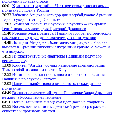
положении со всех сторон
00:01
Хранители традиций из Чалтыря: семья донских армян
признана лучшей в России
20:33
Забвение Арцаха и коридор для Азербайджана: Армения
теряет суверенитет над Сюником
17:03
Армян он любил, как русских, а русских – как армян:
Гений права и милосердия Григорий Джаншиев
15:40
Розовые очки премьера: Пашинян торгует исторической
памятью и празднует дипломатическую капитуляцию
14:48
Дмитрий Медведев: Экономический разрыв с Россией
вызовет в Армении глубокий внутренний кризис. А может, и
что похуже…
14:19
Инфраструктурные авантюры Пашиняна ведут его
режим к краху
13:09
Комитет "Ай Дат" осудил намерение администрации
Трампа обойти санкции против Баку
12:53
Истинные посылы постыдного и опасного послания
Пашиняна по случаю 8 августа
12:03
Пашинян нашёл нового виноватого: неожиданное
признание
04:49
Внешнеполитический тупик Пашиняна: Запад Армению
не ждет, а Россия теряет терпение
04:16
Война Пашиняна с Арцахом идет даже на стадионах
03:55
Восемь лет ненависти: армянский режиссер о расколе
общества и произволе властей