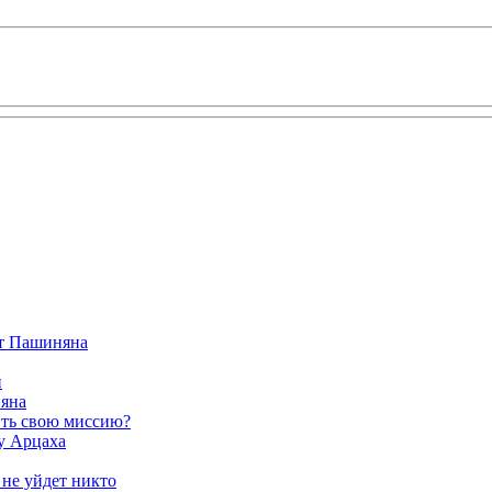
от Пашиняна
и
яна
ить свою миссию?
у Арцаха
 не уйдет никто