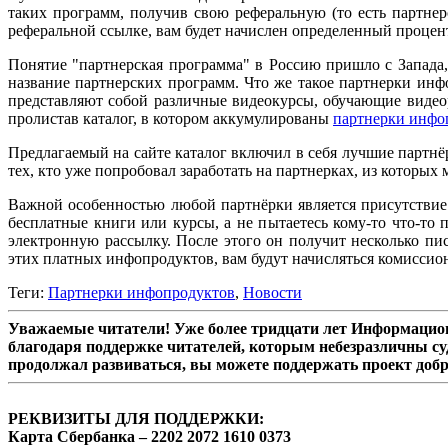
таких программ, получив свою реферальную (то есть партне
реферальной ссылке, вам будет начислен определенный процен
Понятие "партнерская программа" в Россию пришло с Запада, 
название партнерских программ. Что же такое партнерки ин
представляют собой различные видеокурсы, обучающие видеоро
пролистав каталог, в котором аккумулированы
партнерки инфо
Предлагаемый на сайте каталог включил в себя лучшие партнё
тех, кто уже попробовал заработать на партнерках, из которых
Важной особенностью любой партнёрки является присутствие 
бесплатные книги или курсы, а не пытаетесь кому-то что-то
электронную рассылку. После этого он получит несколько п
этих платных инфопродуктов, вам будут начисляться комиссио
Теги:
Партнерки инфопродуктов
,
Новости
Уважаемые читатели! Уже более тридцати лет Информацион
благодаря поддержке читателей, которым небезразличны су
продолжал развиваться, вы можете поддержать проект доб
РЕКВИЗИТЫ ДЛЯ ПОДДЕРЖКИ:
Карта Сбербанка – 2202 2072 1610 0373