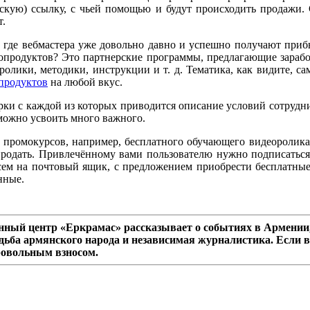
рскую) ссылку, с чьей помощью и будут происходить продажи. 
т.
где вебмастера уже довольно давно и успешно получают прибыль
фопродуктов? Это партнерские программы, предлагающие зарабо
лики, методики, инструкции и т. д. Тематика, как видите, са
продуктов
на любой вкус.
рки с каждой из которых приводится описание условий сотрудни
 можно усвоить много важного.
промокурсов, например, бесплатного обучающего видеоролика 
 продать. Привлечённому вами пользователю нужно подписаться 
исем на почтовый ящик, с предложением приобрести бесплатны
нные.
ный центр «Еркрамас» рассказывает о событиях в Армении,
дьба армянского народа и независимая журналистика. Если в
ровольным взносом.