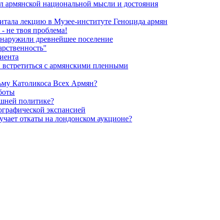
л армянской национальной мысли и достояния
итала лекцию в Музее-институте Геноцида армян
- не твоя проблема!
обнаружили древнейшее поселение
арственность"
риента
и встретиться с армянскими пленными
ьму Католикоса Всех Армян?
боты
ешней политике?
мографической экспансией
чает откаты на лондонском аукционе?