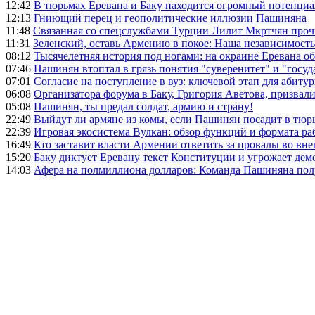
12:42
В тюрьмах Еревана и Баку находится огромный потенциа
12:13
Гниющий перец и геополитические иллюзии Пашиняна
11:48
Связанная со спецслужбами Турции Лилит Мкртчян проч
11:31
Зеленский, оставь Армению в покое: Наша независимость 
08:12
Тысячелетняя история под ногами: на окраине Еревана 
07:46
Пашинян втоптал в грязь понятия "суверенитет" и "госуд
07:01
Согласие на поступление в вуз: ключевой этап для абиту
06:08
Организатора форума в Баку, Григория Аветова, призвал
05:08
Пашинян, ты предал солдат, армию и страну!
22:49
Выйдут ли армяне из комы, если Пашинян посадит в тюр
22:39
Игровая экосистема Вулкан: обзор функций и формата ра
16:49
Кто заставит власти Армении ответить за провалы во вн
15:20
Баку диктует Еревану текст Конституции и угрожает де
14:03
Афера на полмиллиона долларов: Команда Пашиняна полу