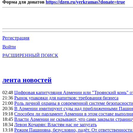
Форма для донатов
https://dzen.ru/yerkramas?donate=true
Регистрация
Войти
РАСШИРЕННЫЙ ПОИСК
лента новостей
02:48
Цифровая капитуляция Армении или "Троянский конь" 
21:36
Рынок упаковки для напитков: требования бизнеса
21:00
Роль личной охраны в современной системе безопасност
20:36
В Армении имитируют суды над приближенными Пашин
19:18
Способен ли парламент Армении в этом составе выполн
18:45
Власти Армении не скрывают, что сами закрыли страниц
18:34
Левон Кочарян: Властям нас не запугать
13:18
Режим Пашиняна, безусловно, падёт. От ответственности