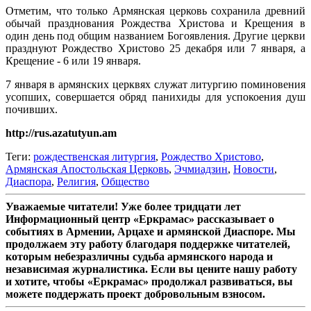
Отметим, что только Армянская церковь сохранила древний
обычай празднования Рождества Христова и Крещения в
один день под общим названием Богоявления. Другие церкви
празднуют Рождество Христово 25 декабря или 7 января, а
Крещение - 6 или 19 января.
7 января в армянских церквях служат литургию поминовения
усопших, совершается обряд панихиды для успокоения душ
почивших.
http://rus.azatutyun.am
Теги:
рождественская литургия
,
Рождество Христово
,
Армянская Апостольская Церковь
,
Эчмиадзин
,
Новости
,
Диаспора
,
Религия
,
Общество
Уважаемые читатели! Уже более тридцати лет
Информационный центр «Еркрамас» рассказывает о
событиях в Армении, Арцахе и армянской Диаспоре. Мы
продолжаем эту работу благодаря поддержке читателей,
которым небезразличны судьба армянского народа и
независимая журналистика. Если вы цените нашу работу
и хотите, чтобы «Еркрамас» продолжал развиваться, вы
можете поддержать проект добровольным взносом.