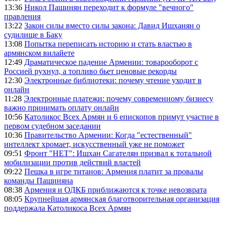
13:36
Никол Пашинян переходит к формуле "вечного"
правления
13:22
Закон силы вместо силы закона: Давид Ишханян о
судилище в Баку
13:08
Попытка переписать историю и стать властью в
армянском вилайете
12:49
Драматическое падение Армении: товарооборот с
Россией рухнул, а топливо бьет ценовые рекорды
12:30
Электронные библиотеки: почему чтение уходит в
онлайн
11:28
Электронные платежи: почему современному бизнесу
важно принимать оплату онлайн
10:56
Католикос Всех Армян и 6 епископов примут участие в
первом судебном заседании
10:36
Правительство Армении: Когда "естественный"
интеллект хромает, искусственный уже не поможет
09:51
Фронт "НЕТ": Ишхан Сагателян призвал к тотальной
мобилизации против действий властей
09:22
Пешка в игре титанов: Армения платит за провалы
команды Пашиняна
08:38
Армения и ОДКБ приближаются к точке невозврата
08:05
Крупнейшая армянская благотворительная организация
поддержала Католикоса Всех Армян