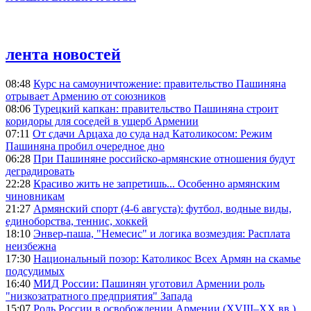
лента новостей
08:48
Курс на самоуничтожение: правительство Пашиняна
отрывает Армению от союзников
08:06
Турецкий капкан: правительство Пашиняна строит
коридоры для соседей в ущерб Армении
07:11
От сдачи Арцаха до суда над Католикосом: Режим
Пашиняна пробил очередное дно
06:28
При Пашиняне российско-армянские отношения будут
деградировать
22:28
Красиво жить не запретишь... Особенно армянским
чиновникам
21:27
Армянский спорт (4-6 августа): футбол, водные виды,
единоборства, теннис, хоккей
18:10
Энвер-паша, "Немесис" и логика возмездия: Расплата
неизбежна
17:30
Национальный позор: Католикос Всех Армян на скамье
подсудимых
16:40
МИД России: Пашинян уготовил Армении роль
"низкозатратного предприятия" Запада
15:07
Роль России в освобождении Армении (XVIII–XX вв.)