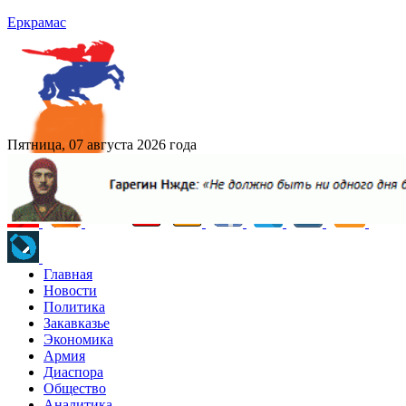
Еркрамас
Пятница, 07 августа 2026 года
Главная
Новости
Политика
Закавказье
Экономика
Армия
Диаспора
Общество
Аналитика