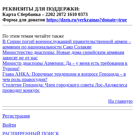
РЕКВИЗИТЫ ДЛЯ ПОДДЕРЖКИ:
Карта Сбербанка – 2202 2072 1610 0373
Форма для донатов
https://dzen.ru/yerkramas?donate=true
По этим темам читайте также
В Сирии погиб военнослужащий правительственной армии –
армянин по национальности Сако Солакян
Министерство диаспоры: Новые дома сирийским армянам
зависят не от нас
Министр диаспоры Армении: Да – у меня есть требования к
Турции!
Глава АНКА: Порочные тенденции в вопросе Геноцида – в
чем роль правосудия?
Столетие Геноцида: Член городского совета Лос-Анджелеса
проводит конкурс
На главную
Регистрация
Войти
РАСШИРЕННЫЙ ПОИСК