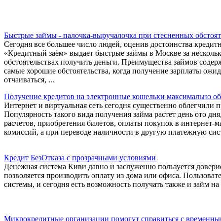
Быстрые займы - палочка-выручалочка при стесненных обстоят
Сегодня все большее число людей, оценив достоинства кредит
«Кредитный заём» выдает быстрые займы в Москве за нескольк
обстоятельствах получить деньги. Преимущества займов содержа
самые хорошие обстоятельства, когда получение зарплаты ожида
отчаиваться, ...
Получение кредитов на электронные кошельки максимально об
Интернет и виртуальная сеть сегодня существенно облегчили 
Популярность такого вида получения займа растет день ото дн
расчетов, приобретения билетов, оплаты покупок в интернет-
комиссий, а при переводе наличности в другую платежную сис
Кредит БезОтказа с прозрачными условиями
Денежная система Киви давно и заслуженно пользуется доверие
позволяется производить оплату из дома или офиса. Пользова
системы, и сегодня есть возможность получать также и займ на
Микрокредитные организации помогут справиться с временны