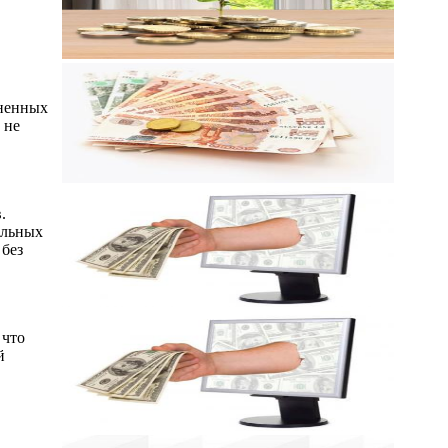
сненных
 не
.
альных
 без
 что
й