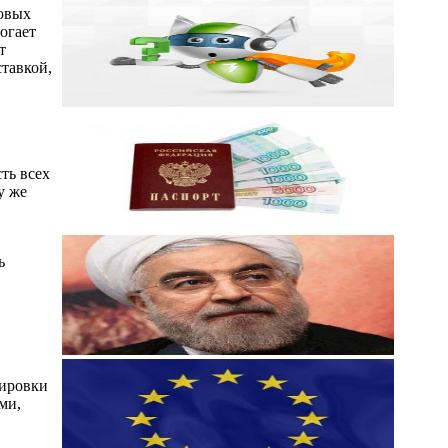
совых
огает
т
тавкой,
ть всех
у же
ь
пировки
ми,