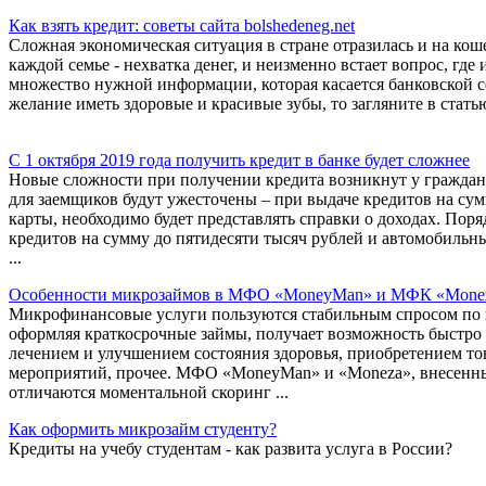
Как взять кредит: советы сайта bolshedeneg.net
Сложная экономическая ситуация в стране отразилась и на кош
каждой семье - нехватка денег, и неизменно встает вопрос, где и
множество нужной информации, которая касается банковской сфе
желание иметь здоровые и красивые зубы, то загляните в статью
С 1 октября 2019 года получить кредит в банке будет сложнее
Новые сложности при получении кредита возникнут у граждан Р
для заемщиков будут ужесточены – при выдаче кредитов на сум
карты, необходимо будет представлять справки о доходах. Поря
кредитов на сумму до пятидесяти тысяч рублей и автомобильных
...
Особенности микрозаймов в МФО «MoneyMan» и МФК «Mone
Микрофинансовые услуги пользуются стабильным спросом по в
оформляя краткосрочные займы, получает возможность быстро 
лечением и улучшением состояния здоровья, приобретением т
мероприятий, прочее. МФО «MoneyMan» и «Moneza», внесенны
отличаются моментальной скоринг ...
Как оформить микрозайм студенту?
Кредиты на учебу студентам - как развита услуга в России?