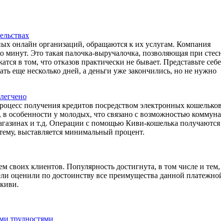
ельствах
ных онлайн организаций, обращаются к их услугам. Компания
о минут. Это такая палочка-выручалочка, позволяющая при сте
тся в том, что отказов практически не бывает. Представьте себе
ть еще несколько дней, а деньги уже закончились, но не нужно
легчено
процесс получения кредитов посредством электронных кошельков
я, в особенности у молодых, что связано с возможностью коммун
магазинах и т.д. Операции с помощью Киви-кошелька получаются
тему, выставляется минимальный процент.
м своих клиентов. Популярность достигнута, в том числе и тем,
тели оценили по достоинству все преимущества данной платежно
 киви.
ми трудностями