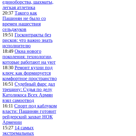
единоборства, шахматы,
легкая атлетика
20:37
Такого как
Пашинян не было со
времен нашествия
сельджуков
19:51
Госконтракты без
рисков: что важно знать
исполнителю
18:49
Окна нового
поколения: технологии,
которые работают на уют
18:30
Ремонт кухни под
ключ: как формируется
комфортное пространство
16:51
Судебный фарс дал
трещину: Судья по делу
Католикоса Всех Армян
взял самоотвод
16:11
Спорт под каблуком
власти: Пашинян готовит
рейдерский захват НОК
Армении
15:27
14 самых
экстремальных