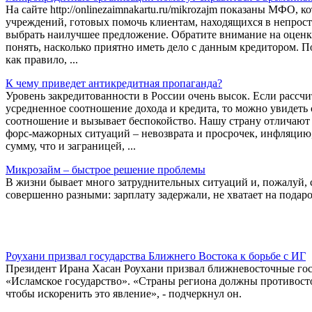
На сайте http://onlinezaimnakartu.ru/mikrozajm показаны МФО,
учреждений, готовых помочь клиентам, находящихся в непрост
выбрать наилучшее предложение. Обратите внимание на оценк
понять, насколько приятно иметь дело с данным кредитором. 
как правило, ...
К чему приведет антикредитная пропаганда?
Уровень закредитованности в России очень высок. Если рассчи
усредненное соотношение дохода и кредита, то можно увидеть
соотношение и вызывает беспокойство. Нашу страну отличают 
форс-мажорных ситуаций – невозврата и просрочек, инфляцию, 
сумму, что и заграницей, ...
Микрозайм – быстрое решение проблемы
В жизни бывает много затруднительных ситуаций и, пожалуй, с
совершенно разными: зарплату задержали, не хватает на подарок
Роухани призвал государства Ближнего Востока к борьбе с ИГ
Президент Ирана Хасан Роухани призвал ближневосточные гос
«Исламское государство». «Страны региона должны противос
чтобы искоренить это явление», - подчеркнул он.