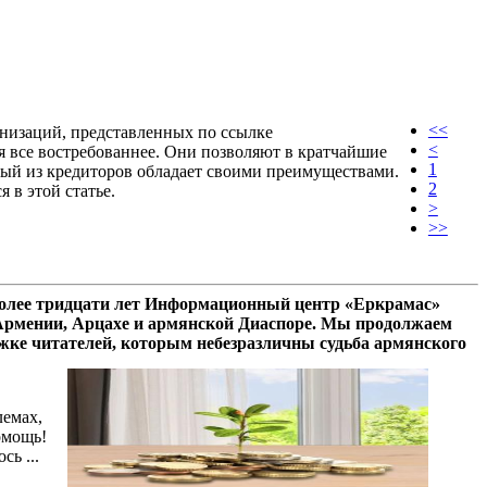
<<
низаций, представленных по ссылке
<
тся все востребованнее. Они позволяют в кратчайшие
1
дый из кредиторов обладает своими преимуществами.
2
 в этой статье.
>
>>
олее тридцати лет Информационный центр «Еркрамас»
 Армении, Арцахе и армянской Диаспоре. Мы продолжаем
ржке читателей, которым небезразличны судьба армянского
лемах,
омощь!
сь ...