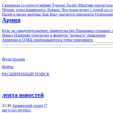
Связанная со спецслужбами Турции Лилит Мкртчян прочитала
Четыре этапа армянского Ливана: Что происходит с одной из 
Палач в маске жертвы: Как Баку пытается присвоить Освенцим
Армия
Курс на самоуничтожение: правительство Пашиняна отрывает
Никол Пашинян переходит к формуле "вечного" правления
Армения и ОДКБ приближаются к точке невозврата
Регистрация
Войти
РАСШИРЕННЫЙ ПОИСК
лента новостей
21:30
Армянский спорт (7
августа): футбол,