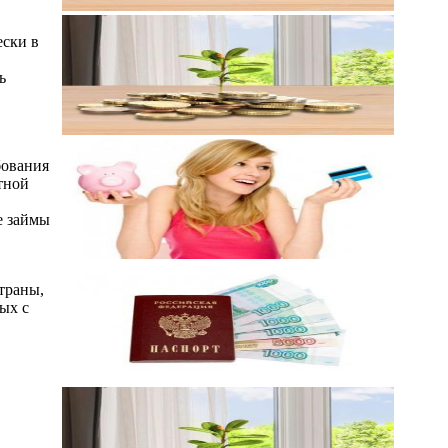
ески в
ь
бования
тной
е займы
траны,
ых с