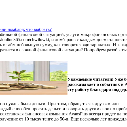
ли ломбард: что выбрать?
табильной финансовой ситуацией, услуги микрофинансовых орга
owkionline365.com/chwilowki, и ломбардов с каждым днем становя
ь в займ небольшую сумму, как говорится «до зарплаты». И каж
братится в сложной финансовой ситуации? Попробуем разобраться
Уважаемые читатели! Уже б
рассказывает о событиях в
эту работу благодаря подде
чно нужны были деньги. При этом, обращаться к друзьям или
каждый способен просить деньги и говорить другим своих о проб
Казахстанская финансовая компания AvansPlus всегда придет на п
получение от 10 тысяч тенге до 50-и. Еще несколько лет приходило