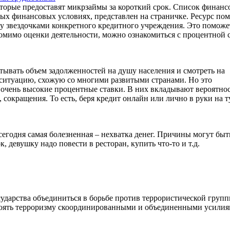
 которые предоставят микрзаймы за короткий срок. Список финан
ых финансовых условиях, представлен на страничке. Ресурс пом
у звездочками конкретного кредитного учреждения. Это поможе
Помимо оценки деятельности, можно ознакомиться с процентной с
тывать объем задолженностей на душу населения и смотреть на
 ситуацию, схожую со многими развитыми странами. Но это
очень высокие процентные ставки. В них вкладывают вероятнос
сокращения. То есть, беря кредит онлайн или лично в руки на т
егодня самая болезненная – нехватка денег. Причины могут быт
, девушку надо повести в ресторан, купить что-то и т.д.
ударства объединиться в борьбе против террористической груп
тоять терроризму скоординированными и объединенными усилия