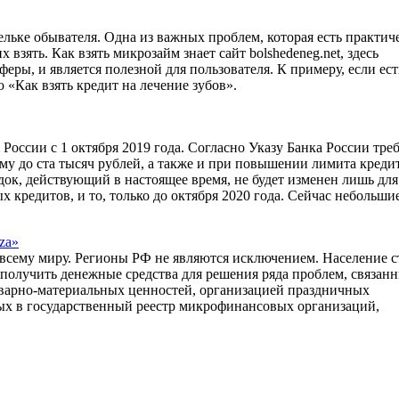
ельке обывателя. Одна из важных проблем, которая есть практич
х взять. Как взять микрозайм знает сайт bolshedeneg.net, здесь
ры, и является полезной для пользователя. К примеру, если ест
 «Как взять кредит на лечение зубов».
оссии с 1 октября 2019 года. Согласно Указу Банка России тре
му до ста тысяч рублей, а также и при повышении лимита креди
док, действующий в настоящее время, не будет изменен лишь для
 кредитов, и то, только до октября 2020 года. Сейчас небольши
za»
сему миру. Регионы РФ не являются исключением. Население с
получить денежные средства для решения ряда проблем, связанн
оварно-материальных ценностей, организацией праздничных
х в государственный реестр микрофинансовых организаций,