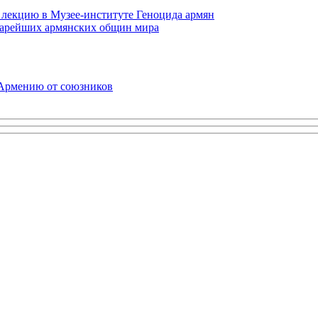
 лекцию в Музее-институте Геноцида армян
старейших армянских общин мира
 Армению от союзников