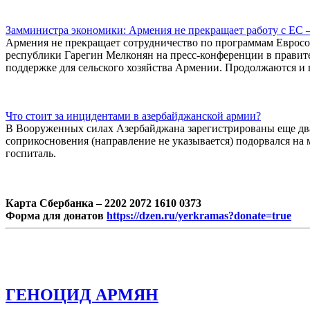
Замминистра экономики: Армения не прекращает работу с ЕС –
Армения не прекращает сотрудничество по программам Евросо
республики Гарегин Мелконян на пресс-конференции в правите
поддержке для сельского хозяйства Армении. Продолжаются и 
Что стоит за инцидентами в азербайджанской армии?
В Вооруженных силах Азербайджана зарегистрированы еще два
соприкосновения (направление не указывается) подорвался на 
госпиталь.
Карта Сбербанка – 2202 2072 1610 0373
Форма для донатов
https://dzen.ru/yerkramas?donate=true
ГЕНОЦИД АРМЯН