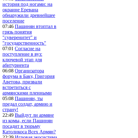
история под ногами: на
окраине Еревана
обнаружили древнейшее
поселение
07:46
Пашинян втоптал в
грязь понятия
"суверенитет" и
"государственность"
07:01
Согласие на
поступление в вуз:
ключевой этап для
абитуриента
06:08
Организатора
форума в Баку, Григория
Аветова, призвали
встретиться с
армянскими пленными
05:08
Пашинян, ты
предал солдат, армию и
страну!
22:49
Выйдут ли армяне
из комы, если Пашинян
посадит в тюрьму
Католикоса Всех Армян?
22:39
Игровая экосистема