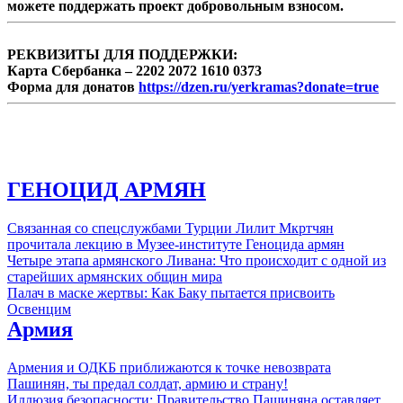
можете поддержать проект добровольным взносом.
РЕКВИЗИТЫ ДЛЯ ПОДДЕРЖКИ:
Карта Сбербанка – 2202 2072 1610 0373
Форма для донатов
https://dzen.ru/yerkramas?donate=true
ГЕНОЦИД АРМЯН
Связанная со спецслужбами Турции Лилит Мкртчян
прочитала лекцию в Музее-институте Геноцида армян
Четыре этапа армянского Ливана: Что происходит с одной из
старейших армянских общин мира
Палач в маске жертвы: Как Баку пытается присвоить
Освенцим
Армия
Армения и ОДКБ приближаются к точке невозврата
Пашинян, ты предал солдат, армию и страну!
Иллюзия безопасности: Правительство Пашиняна оставляет