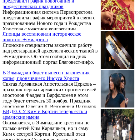
представил график новогодних и
есть Сын Мой Возлюбленный, в Котором
рождественских праздников
Мое благоволение» (Мат. 3:17, Марк. 1:11,
Информационная система Первопрестола
Лук. 3:22) и Дух Святой в виде голубя
представила график мероприятий в связи с
снизошёл на Христа. Так происходит
празднованием Нового года и Рождества
второе Богоявление. Таким образом,
Христова с участием конгрегации
двойное откровение Богоявления через
Японцы восстановили историческое
Первопрестола.
Рождество и Крещение Христа церковь
полотно Эчмиадзина
празднует воедино 6-го января ...
Японские специалисты закончили работу
над реставрацией археологических тканей в
Эчмиадзине. Об этом сообщил на днях
информационный портал Благовест-инфо.
В Эчмиадзин будет вынесен наконечник
копья, пронзившего Иисуса Христа
Святая Армянская Апостольская Церковь –
праздник первых армянских просветителей
апостолов Фаддея и Варфоломея в этом
году будет отмечать 30 ноября. Праздник
апостолов Гарегин II, Верховный Патриарх
ВИДЕО: У Ким и Кортни теперь есть и
и Католикос Всех Армян с 2015 года
армянские имена
объявил Днем Святого Гегарда – копья,
Оказывается, в Эчмиадзине крестили не
пронзившего Иисуса Христа.
только детей Ким Кардашьян, но и саму
Ким с сестрой Кортни. Крестный отец
семьи Наири Срапионян рассказал