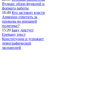
Вулкан: обзор функций и
формата работы
16:49
Кто заставит власти
Армении ответить за
провалы во внешней
политике?
15:20
Баку диктует
Еревану текст
Конституции и угрожает
демографической
экспансией