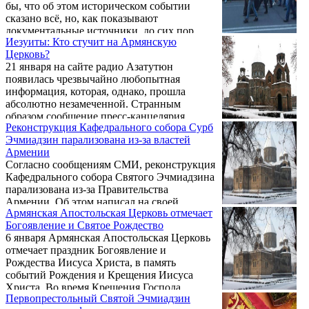
бы, что об этом историческом событии
сказано всё, но, как показывают
документальные источники, до сих пор
Иезуиты: Кто стучит на Армянскую
остаются факты, о которых мы мало что
Церковь?
знаем. Продолжая проект «Единый крест:
21 января на сайте радио Азатутюн
Россия и Армения», предлагаем почитать
появилась чрезвычайно любопытная
статью из рубрики «Малоизвестные
информация, которая, однако, прошла
страницы истории», в которой
абсолютно незамеченной. Странным
рассказывается о сражении.История русско-
образом сообщение пресс-канцелярия
армянских отношений богата страницами
Реконструкция Кафедрального собора Сурб
Первопрестольного Святого Эчмиадзина о
боевой славы, геройства и братства. Но
Эчмиадзин парализована из-за властей
состоявшемся в Эчмиадзине под высоким
Ошаканская битва, когда ...
Армении
председательством Католикоса всех армян
Согласно сообщениям СМИ, реконструкция
Гарегина Второго собрании епископов и
Кафедрального собора Святого Эчмиадзина
епархиальных лидеров не удостоилось
парализована из-за Правительства
внимания общественности и СМИ: его
Армении. Об этом написал на своей
опубликовал только указанный сайт. Между
Армянская Апостольская Церковь отмечает
странице в «Facebook» вице-председатель
тем сообщение таит в себе весьма
Богоявление и Святое Рождество
Республиканской партии Армении Армен
серьезную и тревожную информацию, ...
6 января Армянская Апостольская Церковь
Ашотян. Он, в частности, отметил: .
отмечает праздник Богоявление и
Рождества Иисуса Христа, в память
событий Рождения и Крещения Иисуса
Христа. Во время Крещения Господа
Первопрестольный Святой Эчмиадзин
явилось свидетельство от Бога Отца: «Сей