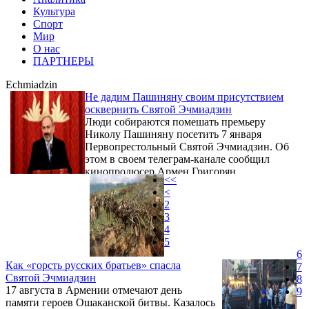
Культура
Спорт
Мир
О нас
ПАРТНЕРЫ
Echmiadzin
Не дадим Пашиняну своим присутствием
осквернить Святой Эчмиадзин
Люди собираются помешать премьеру
Николу Пашиняну посетить 7 января
Первопрестольный Святой Эчмиадзин. Об
этом в своем телеграм-канале сообщил
кинопродюсер Армен Григорян,
<<
отметивший, что Пашинян “собирается
<
своим присутствием осквернить Святой
2
Эчмиадзин”.
3
4
5
6
Как «горсть русских братьев» спасла
7
Святой Эчмиадзин
8
17 августа в Армении отмечают день
9
памяти героев Ошаканской битвы. Казалось