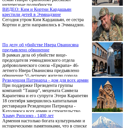
интересные подробности..
ВИДЕО: Ким и Кортни Кардашьян
крестили детей в Эчмиадзине
Сегодня утром Ким Кардашьян, ее сестра
Кортни и дети направились в Эчмиадзин.
По делу об убийстве Нвера Ованисяна
предъявлено обвинение
В рамках дела об убийстве вице-
председателя эчмиадзинского отдела
добровольческого союза «Еркрапа» 46-
летнего Нвера Ованисяна предъявлено
обвинение 51-летнему жителю города
Резиденция Патриарха - дом для всех армян
Эчмиадзин.
При поддержке Президента группы
компаний "Ташир", мецената Самвела
Карапетяна и его супруги Этери Карапетян
18 сентября завершились капитальная
реставрация Резиденции Патриарха -
Католикоса всех армян и строительство
Храму Рипсимэ - 1400 лет
концертного зала и часовни во дворе
Армения настолько богата культурными и
святого Эчмиадзинского монастыря.
историческими памятниками, что в списке