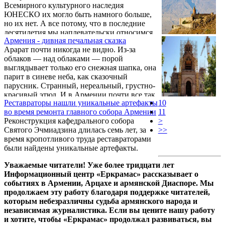
Всемирного культурного наследия
ЮНЕСКО их могло быть намного больше,
но их нет. А все потому, что в последние
десятилетия мы наплевательски относимся
Армения - дивная печальная сказка
к нашему культурного наследию.
Арарат почти никогда не видно. Из-за
облаков — над облаками — порой
выглядывает только его снежная шапка, она
парит в синеве неба, как сказочный
парусник. Странный, нереальный, грустно-
красивый этюд. И в Армении почти все так.
Реставраторы нашли уникальные артефакты
10
Печальная прекрасная страна, в которой все
во время ремонта главного собора Армении
11
удивительно.
Реконструкция кафедрального собора
>
Святого Эчмиадзина длилась семь лет, за
>>
время кропотливого труда реставраторами
были найдены уникальные артефакты.
Уважаемые читатели! Уже более тридцати лет
Информационный центр «Еркрамас» рассказывает о
событиях в Армении, Арцахе и армянской Диаспоре. Мы
продолжаем эту работу благодаря поддержке читателей,
которым небезразличны судьба армянского народа и
независимая журналистика. Если вы цените нашу работу
и хотите, чтобы «Еркрамас» продолжал развиваться, вы