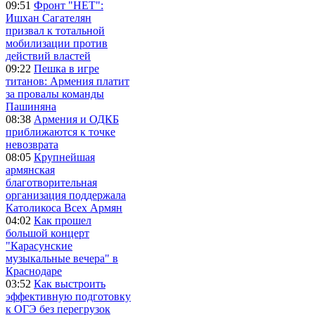
09:51
Фронт "НЕТ":
Ишхан Сагателян
призвал к тотальной
мобилизации против
действий властей
09:22
Пешка в игре
титанов: Армения платит
за провалы команды
Пашиняна
08:38
Армения и ОДКБ
приближаются к точке
невозврата
08:05
Крупнейшая
армянская
благотворительная
организация поддержала
Католикоса Всех Армян
04:02
Как прошел
большой концерт
"Карасунские
музыкальные вечера" в
Краснодаре
03:52
Как выстроить
эффективную подготовку
к ОГЭ без перегрузок