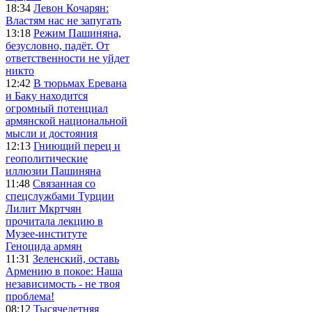
18:34
Левон Кочарян:
Властям нас не запугать
13:18
Режим Пашиняна,
безусловно, падёт. От
ответственности не уйдет
никто
12:42
В тюрьмах Еревана
и Баку находится
огромный потенциал
армянской национальной
мысли и достояния
12:13
Гниющий перец и
геополитические
иллюзии Пашиняна
11:48
Связанная со
спецслужбами Турции
Лилит Мкртчян
прочитала лекцию в
Музее-институте
Геноцида армян
11:31
Зеленский, оставь
Армению в покое: Наша
независимость - не твоя
проблема!
08:12
Тысячелетняя