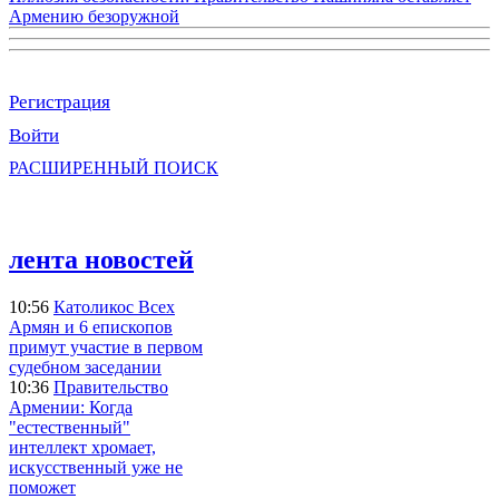
Армению безоружной
Регистрация
Войти
РАСШИРЕННЫЙ ПОИСК
лента новостей
10:56
Католикос Всех
Армян и 6 епископов
примут участие в первом
судебном заседании
10:36
Правительство
Армении: Когда
"естественный"
интеллект хромает,
искусственный уже не
поможет