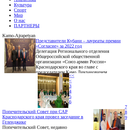
Культура
Спорт
Мир
О нас
ПАРТНЕРЫ
Kamo-Ajrapetyan
Представители Кубани – лауреаты премии
«Согласие» за 2022 год
Делегация Регионального отделения
Общероссийской общественной
организации «Союз армян России»
Краснодарского края во главе с
председателем Камо Дикрановичем
<<
Айрапетяном 4 декабря 2022 года побывала
<
в Москве, где в отеле «Арарат Парк
3
Хайятт» состоялась церемония вручения
4
ежегодной Международной премии
5
«СОГЛАСИЕ», учреждённой Союзом армян
6
России и ежегодно проводимой при
7
поддержке Правительства Москвы и Совета
Попечительский Совет при САР
8
при Президенте РФ по межнациональным
Краснодарского края провел заседание в
9
отношениям.
Геленджике
Попечительский Совет, недавно