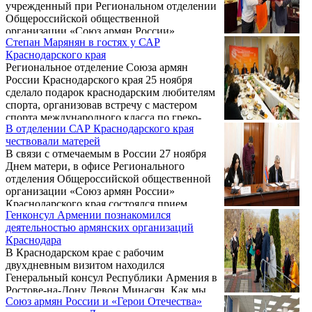
учрежденный при Региональном отделении
Общероссийской общественной
организации «Союз армян России»
Степан Марянян в гостях у САР
Краснодарского края, провел свое первое
Краснодарского края
выездное заседание. Делегацию краевого
Региональное отделение Союза армян
отделения САР, во главе с председателем
России Краснодарского края 25 ноября
Камо Дикрановичем Айрапетяном, и
сделало подарок краснодарским любителям
членов Попечительского Совета принимало
спорта, организовав встречу с мастером
Местное отделение САР города-курорта
спорта международного класса по греко-
Геленджика.
В отделении САР Краснодарского края
римской борьбе, победителем и призером
чествовали матерей
чемпионатов мира, чемпионом Европы,
В связи с отмечаемым в России 27 ноября
двукратным чемпионом Европейских игр,
Днем матери, в офисе Регионального
двукратным обладателем Кубка Мира,
отделения Общероссийской общественной
многократным победителем и призером
организации «Союз армян России»
чемпионатов России Степаном
Краснодарского края состоялся прием
Маиловичем Маряняном.
Генконсул Армении познакомился
матерей, среди которых были многодетные
деятельностью армянских организаций
матери, матери воспитывающие приемных
Краснодара
детей и детей-инвалидов, матери, сыновья
В Краснодарском крае с рабочим
которых выполняют свой воинский долг в
двухдневным визитом находился
ходе СВО.
Генеральный консул Республики Армения в
Ростове-на-Дону Левон Минасян. Как мы
Союз армян России и «Герои Отечества»
уже сообщали, он был принят губернатором