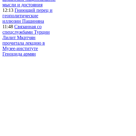
мысли и достояния
12:13
Гниющий перец и
геополитические
иллюзии Пашиняна
11:48
Связанная со
спецслужбами Турции
Лилит Мкртчян
прочитала лекцию в
Музее-институте
Геноцида армян