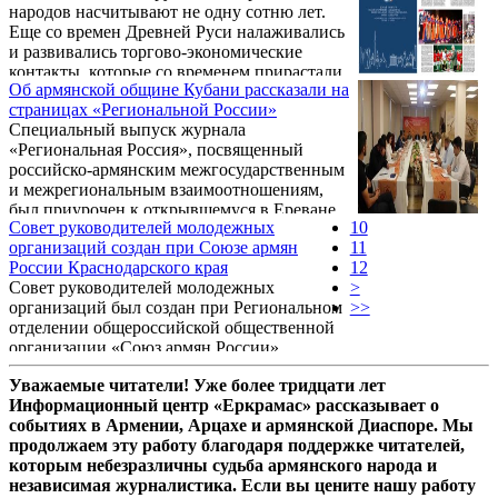
народов насчитывают не одну сотню лет.
захватчиков Кореновского района
Еще со времен Древней Руси налаживались
Краснодарского края.
и развивались торгово-экономические
контакты, которые со временем прирастали
Об армянской общине Кубани рассказали на
связями в сфере религии, культуры,
страницах «Региональной России»
политики.
Специальный выпуск журнала
«Региональная Россия», посвященный
российско-армянским межгосударственным
и межрегиональным взаимоотношениям,
был приурочен к открывшемуся в Ереване
Совет руководителей молодежных
10
19 сентября Девятому российско-
организаций создан при Союзе армян
11
армянскому межрегиональному форуму. В
России Краснодарского края
12
издании, распространявшемся среди
Совет руководителей молодежных
>
участников форума, представлены
организаций был создан при Региональном
>>
публикации, способствующие выявлению
отделении общероссийской общественной
перспективных направлений
организации «Союз армян России»
сотрудничества и установлению новых
Краснодарского края. К подобному
связей России и Армении на региональном
Уважаемые читатели! Уже более тридцати лет
решению пришли участники прошедшего
уровне.
Информационный центр «Еркрамас» рассказывает о
14 сентября в Краснодаре собрания
событиях в Армении, Арцахе и армянской Диаспоре. Мы
представителей молодежных организаций,
продолжаем эту работу благодаря поддержке читателей,
действующих при местных отделениях САР
которым небезразличны судьба армянского народа и
на Кубани.
независимая журналистика. Если вы цените нашу работу