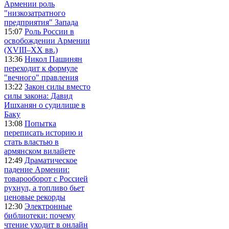
Армении роль
"низкозатратного
предприятия" Запада
15:07
Роль России в
освобождении Армении
(XVIII–XX вв.)
13:36
Никол Пашинян
переходит к формуле
"вечного" правления
13:22
Закон силы вместо
силы закона: Давид
Ишханян о судилище в
Баку
13:08
Попытка
переписать историю и
стать властью в
армянском вилайете
12:49
Драматическое
падение Армении:
товарооборот с Россией
рухнул, а топливо бьет
ценовые рекорды
12:30
Электронные
библиотеки: почему
чтение уходит в онлайн