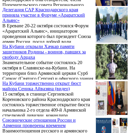
дружбу между русским и армянским
Попечительского совета Регионального
народами.
Делегация САР Краснодарского края
отделения Союза армян России
приняла участие в Форуме «Араратский
Краснодарского края Владимира Авакяна.
Альянс»
В Ереване 20-22 октября состоялся Форум
«Араратский Альянс», инициатором
проведения которого был президент Союза
армян России, посол доброй воли
На Кубани открыли Хачкар памяти
ЮНЕСКО Ара Абрамян. В мероприятии
защитников Родины - воинов, павших за
также приняла участие делегация
свободу Арцаха
Регионального отделения Союза армян
Знаменательное событие состоялось 20
России Краснодарского края во главе с
октября в Славянске-на-Кубани. На
председателем Камо Айрапетяном. Всего
территории близ Армянской церкви Сурб
для участия в Форуме в Армению приехали
Саркис (Святого Сергия) и офисного здания
делегации более 60 региональных
На Кубани торжественно открыт бюст
городского Армянского общества культуры
отделений САР со всех уголков страны.
майора Сеника Айвазяна (видео)
и милосердия имени В. Папазяна (местное
Были также делегаты из Грузии, США и
15 октября, в станице Сергиевской
отделения Союза армян России) был открыт
ряда других стран.
Кореновского района Краснодарского края
Хачкар памяти защитников Родины -
состоялось торжественное открытие бюста
воинов, павших за свободу Арцаха.
начальника 2-го отдела 409-й Армянской
стрелковой дивизии, командира
Союзнические отношения России и
разведгруппы, майора Сеника Гукасовича
Армении проверены временем
Айвазяна, павшего смертью храбрых в боях
Взаимоотношения русского и армянского
за освобождение от немецко-фашистских