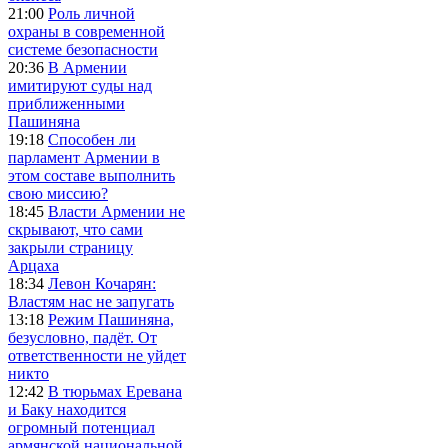
21:00
Роль личной
охраны в современной
системе безопасности
20:36
В Армении
имитируют суды над
приближенными
Пашиняна
19:18
Способен ли
парламент Армении в
этом составе выполнить
свою миссию?
18:45
Власти Армении не
скрывают, что сами
закрыли страницу
Арцаха
18:34
Левон Кочарян:
Властям нас не запугать
13:18
Режим Пашиняна,
безусловно, падёт. От
ответственности не уйдет
никто
12:42
В тюрьмах Еревана
и Баку находится
огромный потенциал
армянской национальной