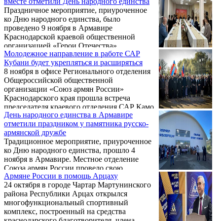
вместе отметили День народного единства
Краснодарского края Вениамином
Праздничное мероприятие, приуроченное
Кондратьевым, с которым были обсуждены
ко Дню народного единства, было
перспективы сотрудничества между
проведено 9 ноября в Армавире
Кубанью и Арменией. Однако, в программу
Краснодарской краевой общественной
визита армянского дипломата в Краснодар
организацией «Герои Отечества»,
входило также знакомство с местной
Молодежное направление в работе САР
Региональным отделением
армянской общиной.
Кубани будет укрепляться и расширяться
Общероссийской общественной
8 ноября в офисе Регионального отделения
организации «Союз армян России»
Общероссийской общественной
Краснодарского края и Местным
организации «Союз армян России»
отделением САР г. Армавира. В
Краснодарского края прошла встреча
мероприятии также приняли участие
председателя краевого отделения САР Камо
представители администрации и городской
День народного единства в Армавире
Дикрановича Айрапетяна с молодежным
думы Армавира, руководители и члены
отметили праздником у памятника русско-
активом организации.
национально-культурных общин города,
армянской дружбе
сотрудники предприятия «Метрополис»,
Традиционное мероприятие, приуроченное
учащиеся ...
ко Дню народного единства, прошло 4
ноября в Армавире. Местное отделение
Союза армян России провело свою
Армяне России в помощь Арцаху
праздничную акцию у памятника
24 октября в городе Чартар Мартунинского
«Единство Духа», возведенного в городе по
района Республики Арцах открылся
инициативе армянской общины ровно три
многофункциональный спортивный
года назад. Величественный памятник
комплекс, построенный на средства
символизирует единоверие и многовековую
краснодарского благотворителя, члена