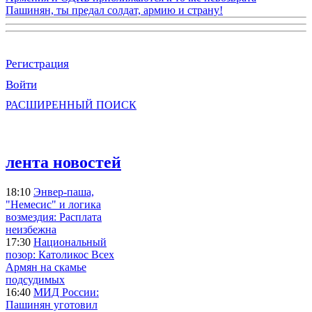
Пашинян, ты предал солдат, армию и страну!
Регистрация
Войти
РАСШИРЕННЫЙ ПОИСК
лента новостей
18:10
Энвер-паша,
"Немесис" и логика
возмездия: Расплата
неизбежна
17:30
Национальный
позор: Католикос Всех
Армян на скамье
подсудимых
16:40
МИД России:
Пашинян уготовил