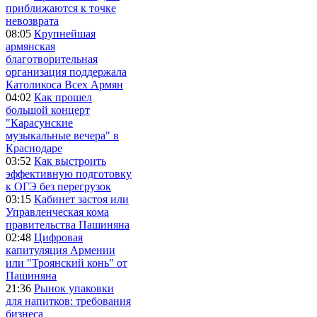
приближаются к точке
невозврата
08:05
Крупнейшая
армянская
благотворительная
организация поддержала
Католикоса Всех Армян
04:02
Как прошел
большой концерт
"Карасунские
музыкальные вечера" в
Краснодаре
03:52
Как выстроить
эффективную подготовку
к ОГЭ без перегрузок
03:15
Кабинет застоя или
Управленческая кома
правительства Пашиняна
02:48
Цифровая
капитуляция Армении
или "Троянский конь" от
Пашиняна
21:36
Рынок упаковки
для напитков: требования
бизнеса