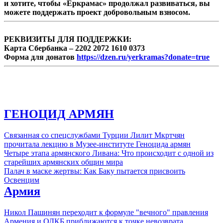
и хотите, чтобы «Еркрамас» продолжал развиваться, вы
можете поддержать проект добровольным взносом.
РЕКВИЗИТЫ ДЛЯ ПОДДЕРЖКИ:
Карта Сбербанка – 2202 2072 1610 0373
Форма для донатов
https://dzen.ru/yerkramas?donate=true
ГЕНОЦИД АРМЯН
Связанная со спецслужбами Турции Лилит Мкртчян
прочитала лекцию в Музее-институте Геноцида армян
Четыре этапа армянского Ливана: Что происходит с одной из
старейших армянских общин мира
Палач в маске жертвы: Как Баку пытается присвоить
Освенцим
Армия
Никол Пашинян переходит к формуле "вечного" правления
Армения и ОДКБ приближаются к точке невозврата