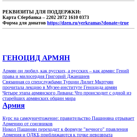
российском рынке.
РЕКВИЗИТЫ ДЛЯ ПОДДЕРЖКИ:
Карта Сбербанка – 2202 2072 1610 0373
Форма для донатов
https://dzen.ru/yerkramas?donate=true
ГЕНОЦИД АРМЯН
Армян он любил, как русских, а русских – как армян: Гений
права и милосердия Григорий Джаншиев
Связанная со спецслужбами Турции Лилит Мкртчян
прочитала лекцию в Музее-институте Геноцида армян
Четыре этапа армянского Ливана: Что происходит с одной из
старейших армянских общин мира
Армия
Курс на самоуничтожение: правительство Пашиняна отрывает
Армению от союзников
Никол Пашинян переходит к формуле "вечного" правления
Армения и ОДКБ приближаются к точке невозврата