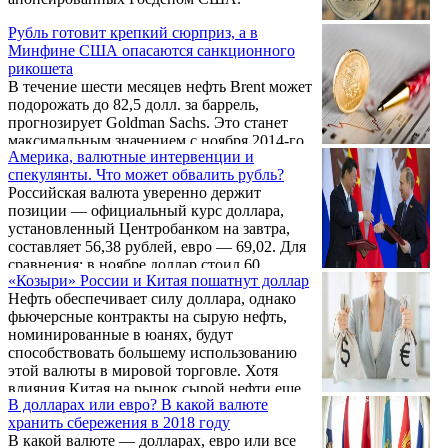
Рубль готовит крепкий сюрприз, а в
Минфине США опасаются санкционного
рикошета
В течение шести месяцев нефть Brent может
подорожать до 82,5 долл. за баррель,
прогнозирует Goldman Sachs. Это станет
максимальным значением с ноября 2014-го.
Америка, валютные интервенции и
По расчетам российских экономистов, при
спекулянты. Что может обвалить рубль?
такой динамике курс доллара в РФ вполне
Российская валюта уверенно держит
может опуститься ниже 50 руб. Еще один
позиции — официальный курс доллара,
позитивный момент – США решили не
установленный Центробанком на завтра,
распространять санкции на российский
составляет 56,38 рублей, евро — 69,02. Для
госдолг, испугавшись последствий для
сравнения: в ноябре доллар стоил 60
американских инвесторов. Некоторые
«Козыри» России и Китая пошатнут доллар
рублей, а евро — 71 рубль. Но рублевая
аналитики, однако, предупреждают, что все
Нефть обеспечивает силу доллара, однако
эйфория может скоро закончиться — на то
же не стоит питать особых иллюзий по
фьючерсные контракты на сырую нефть,
есть целый ряд причин, предупреждают
поводу ...
номинированные в юанях, будут
эксперты. Что за факторы могут ослабить
способствовать большему использованию
национальную валюту, рассказывает
этой валюты в мировой торговле. Хотя
АиФ.ru.
влияния Китая на рынок сырой нефти еще
В долларах или евро? В какой валюте
недостаточно для того, чтобы пошатнуть
хранить сбережения в 2018 году
ведущую позицию доллара, но у Китая есть
В какой валюте — долларах, евро или все
долгосрочный план, а главное то, что Китай