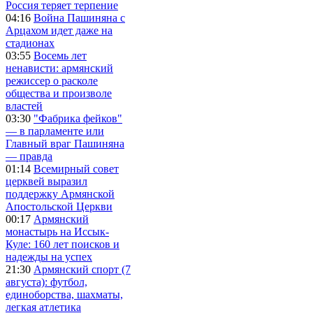
Россия теряет терпение
04:16
Война Пашиняна с
Арцахом идет даже на
стадионах
03:55
Восемь лет
ненависти: армянский
режиссер о расколе
общества и произволе
властей
03:30
"Фабрика фейков"
— в парламенте или
Главный враг Пашиняна
— правда
01:14
Всемирный совет
церквей выразил
поддержку Армянской
Апостольской Церкви
00:17
Армянский
монастырь на Иссык-
Куле: 160 лет поисков и
надежды на успех
21:30
Армянский спорт (7
августа): футбол,
единоборства, шахматы,
легкая атлетика