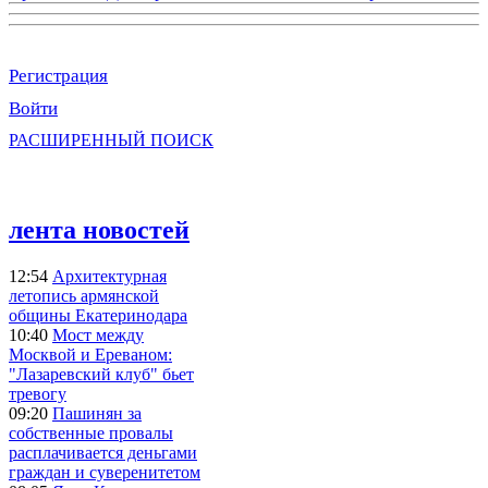
Регистрация
Войти
РАСШИРЕННЫЙ ПОИСК
лента новостей
12:54
Архитектурная
летопись армянской
общины Екатеринодара
10:40
Мост между
Москвой и Ереваном:
"Лазаревский клуб" бьет
тревогу
09:20
Пашинян за
собственные провалы
расплачивается деньгами
граждан и суверенитетом