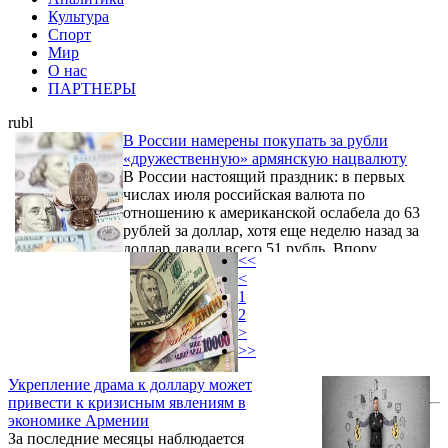
Культура
Спорт
Мир
О нас
ПАРТНЕРЫ
rubl
В России намерены покупать за рубли
«дружественную» армянскую нацвалюту
В России настоящий праздник: в первых
числах июля российская валюта по
отношению к американской ослабела до 63
рублей за доллар, хотя еще неделю назад за
доллар давали всего 51 рубль. Впору
<<
объявить праздник и в Армении: примерно
<
в то же самое время и армянская валюта
1
наконец перестала укрепляться и ослабела
2
по отношению к американской валюте до
>
415 драмов за доллар, хотя казалось, еще
>>
немного и курс уйдет ниже 400…
Укрепление драма к доллару может
привести к кризисным явлениям в
экономике Армении
За последние месяцы наблюдается