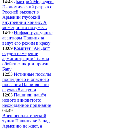
14:48
Дмитрий Медведев:
Экономический разрыв с
Россией вызовет в
Армении глубокий
внутренний кризис. А
может, и что похуже…
14:19
Инфраструктурные
авантюры Пашиняна
ведут его режим к краху
13:09
Комитет "Ай Дат"
осудил намерение
администрации Трампа
обойти санкции против
Баку
12:53
Истинные посылы
постыдного и опасного
послания Пашиняна по
случаю 8 августа
12:03
Пашинян нашёл
нового виноватого:
неожиданное признание
04:49
Внешнеполитический
тупик Пашиняна: Запад
Армению не ждет, а