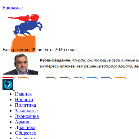
Еркрамас
Воскресенье, 09 августа 2026 года
Главная
Новости
Политика
Закавказье
Экономика
Армия
Диаспора
Общество
Аналитика