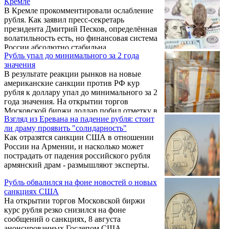
Кремле
президента РФ Андрей Белоусов. Кому же
В Кремле прокомментировали ослабление
выгодно падение курса российской
рубля. Как заявил пресс-секретарь
валюты?
президента Дмитрий Песков, определённая
волатильность есть, но финансовая система
России абсолютно стабильна.
Рубль упал до минимального за 2 года
значения
В результате реакции рынков на новые
американские санкции против РФ кур
рубля к доллару упал до минимального за 2
года значения. На открытии торгов
Московской биржи доллар побил отметку в
Взгляд из Еревана на падение рубля: стоит
68 рублей впервые с 18 апреля 2016 года.
ли драму проявить "солидарность"
Как отразятся санкции США в отношении
России на Армении, и насколько может
пострадать от падения российского рубля
армянский драм - размышляют эксперты.
Рубль обвалился на фоне новостей о новых
санкциях США
На открытии торгов Московской биржи
курс рубля резко снизился на фоне
сообщений о санкциях, 8 августа
анонсированных Госдепом США.