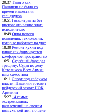
20:37
Такого как
Пашинян не было со
времен нашествия
сельджуков
19:51
Госконтракты без
рисков: что важно знать
исполнителю
18:49
Окна нового
поколения: технологии,
которые работают на уют
18:30
Ремонт кухни под
ключ: как формируется
комфортное пространство
16:51
Судебный фарс дал
трещину: Судья по делу
Католикоса Всех Армян
взял самоотвод
16:11
Спорт под каблуком
власти: Пашинян готовит
рейдерский захват НОК
Армении
15:27
14 самых
экстремальных
развлечений на свежем
воздухе: рейтинг по цене