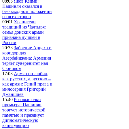
08:05
Яков Кедми:
Пашинян оказался в
безвыходном положении
со всех сторон
00:01
Хранители
традиций из Чалтыря:
семья донских армян
признана лучшей в
России
20:33
Забвение Арцаха и
коридор для
Азербайджана: Армения
теряет суверенитет над
Сюником
17:03
Армян он любил,
как русских, а русских –
как армян: Гений права и
милосердия Григорий
Джаншиев
15:40
Розовые очки
премьера: Пашинян
торгует исторической
памятью и празднует
дипломатическую
капитуляцию