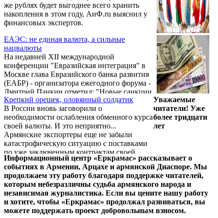
же рублях будет выгоднее всего хранить
уже стал важной страной-импортером
накопления в этом году, АиФ.ru выяснил у
сырой нефти в мире. Вплоть до того, что
финансовых экспертов.
даже продавцы сланцевой нефти из
Америки надеются быстро занять
ЕАЭС: не единая валюта, а сильные
китайский рынок, и ...
нацвалюты
На недавней XII международной
конференции "Евразийская интеграция" в
Москве глава Евразийского банка развития
(ЕАБР) - организатора ежегодного форума -
Дмитрий Панкин отметил: "Новые санкции
Крепкий орешек, оловянный солдатик
Уважаемые
США, грозящие контрагентам компаний РФ
В России вновь заговорили о
читатели! Уже
из третьих стран, становятся одним из
необходимости ослабления обменного курса
более тридцати
факторов неопределенности в экономике
своей валюты. И это неприятно...
лет
ЕАЭС, поскольку никто не понимает, как
Армянские экспортеры еще не забыли
они будут применяться". С другой стороны,
катастрофическую ситуацию с поставками
это может привести к движению по
по уже заключенным контрактам своей
усилению роли национальных валют в
Информационный центр «Еркрамас» рассказывает о
продукции на российский рынок, когда
расчетах внутри интеграционного союза…
событиях в Армении, Арцахе и армянской Диаспоре. Мы
рубль по отношению к доллару США из-за
продолжаем эту работу благодаря поддержке читателей,
резкого падения цен на нефть грохнулся
которым небезразличны судьба армянского народа и
вдвое. В результате армянские экспортеры
независимая журналистика. Если вы цените нашу работу
автоматически начали терять доходы, а
и хотите, чтобы «Еркрамас» продолжал развиваться, вы
многие товары из нашей страны попросту
можете поддержать проект добровольным взносом.
утратили конкурентоспособность на