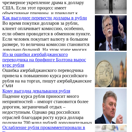
чрезмерное укрепление драма к доллару
США. Если этот процесс имеет
объективные причины, и приводит к
Как выгоднее перевести доллары в рубли
положительным сдвигам в экономике,
Во время покупки долларов за рубли,
повышению уровня жизни населения,
клиент оплачивает комиссию, особенно,
сдерживанию инфляции, то его можно
если обмен проводится в обменном пункте.
было бы лишь приветствовать.
Если человек покупает валюту в большом
размере, то величина комиссии становится
довольно большой. На этом этапе многих
Из-за ошибки азербайджанского
начинают задаваться вопросом, как
переводчика на брифинге Болтона вырос
выгоднее перевести доллары в рубли, не
курс рубля
потратив денег на комиссию и сборы.
Ошибка азербайджанского переводчика
Рассмотрим официальные и надежные
привела к повышению курса российского
способы, которые позволят провести
рубля на на торгах, пишут азербайджанские
покупку без рисков и с небольшими
СМИ.
затратами на https://tacticinvest.ru/kak-
Кому выгодна девальвация рубля
perevesti-dol ...
Падение курса рубля приносит много
неприятностей – импорт становится более
дорогим, заграничный отдых –
недоступным. Однако ряд российских
отраслей благодаря росту курса доллара
получили 700 млрд рублей дополнительных
Ослабление рубля прокомментировали в
доходов, подчеркивает помощник