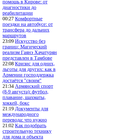
помощь в Кирове: от
диагностики до
реабилитации
00:27
Комфортные
поездки на автобусе: от
трансфера до дальних
маршрутов
23:09
Искусство без
границ: Магический
реализм Гаянэ Хачатурян
представлен в Тамбове
22:08
Кризис для одних,
льготы для других: как в
Армении господдержка
достаётся "своим"
21:34
Армянский спорт
(8-9 августа): футбол,
плавание, шахматы,
хоккей, бокс
21:19
Документы для
международного
перевода: что нужно
21:02
Как подобрать
строительную технику
для дома и объекта