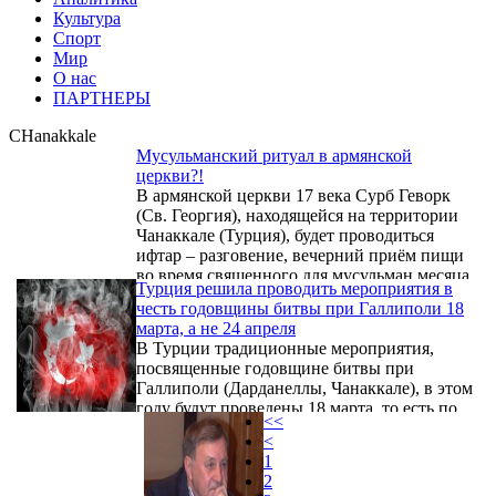
Культура
Спорт
Мир
О нас
ПАРТНЕРЫ
CHanakkale
Мусульманский ритуал в армянской
церкви?!
В армянской церкви 17 века Сурб Геворк
(Св. Георгия), находящейся на территории
Чанаккале (Турция), будет проводиться
ифтар – разговение, вечерний приём пищи
во время священного для мусульман месяца
Турция решила проводить мероприятия в
Рамадан. Об этом сообщает ermenihaber.am
честь годовщины битвы при Галлиполи 18
со ссылкой на турецкое издание Milliyet.
марта, а не 24 апреля
В Турции традиционные мероприятия,
посвященные годовщине битвы при
Галлиполи (Дарданеллы, Чанаккале), в этом
году будут проведены 18 марта, то есть по
<<
привычному календарю, а не как в 2015г. –
<
24 апреля. Об этом сообщает Ermenihaber.am
1
со ссылкой на турецкое государственное
2
информационное агентство Anadolu.