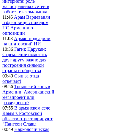
интернета: роль
магистральных сетей в
работе телеком-рынка
11:46
Арам Вардеванян
избран вице-спикером
НС Армении от
оппозиции
11:08
Армян подсадили
на штатовский ИИ
10:36
Гагик Царукян:
Стремление помогать
друг другу важно для
построения сильной
страны и общества
09:49
Сын за отца
отвечает!
08:56
Троянский конь в
Армении: Американский
мегапроект или
разведцентр?
07:55
В армянском селе
Крым в Ростовской
области отреставрируют
"Пантеон Славы"
00:49
Наркологическая