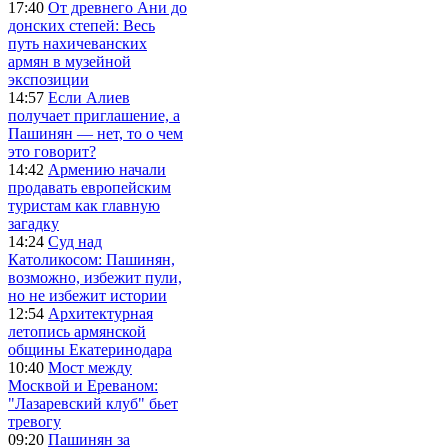
17:40
От древнего Ани до
донских степей: Весь
путь нахичеванских
армян в музейной
экспозиции
14:57
Если Алиев
получает приглашение, а
Пашинян — нет, то о чем
это говорит?
14:42
Армению начали
продавать европейским
туристам как главную
загадку
14:24
Суд над
Католикосом: Пашинян,
возможно, избежит пули,
но не избежит истории
12:54
Архитектурная
летопись армянской
общины Екатеринодара
10:40
Мост между
Москвой и Ереваном:
"Лазаревский клуб" бьет
тревогу
09:20
Пашинян за