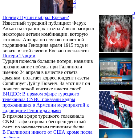
3
4
5
Почему Путин выбрал Ереван?
>
Известный турецкий публицист Фарук
Аккан на страницах газеты Zaman раскрыл
некоторые детали комбинации, которую
готовила Анкара по случаю столетней
годовщины Геноцида армян 1915 года и
визита в этой связи в Ереван президента
Потери Турции
России Владимира Путина.
Турция понесла большие потери, назначив
празднование победы при Галлиполи
именно 24 апреля в качестве ответа
армянам, полагает корреспондент газеты
Cumhuriyet Дуйгу Гювенч. За этот шаг он
подверг резкой критике власти своей
ВИДЕО: В прямом эфире турецкого
страны, передает NEWS.am.
телеканала CNBC показали кадры
проходивших в Армении мероприятий к
годовщине Геноцида армян
В прямом эфире турецкого телеканала
CNBC зафиксирован беспрецедентный
факт: по неизвестным причинам были
В Галлиполи никого от США кроме посла
продемонстрированы кадры с мероприятий
не будет