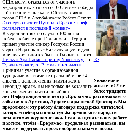
США могут отказаться от участия в
мероприятиях в связи со 100-летием победы
в битве при Чанаккале. Об этом заявил
посол США в Азербайджане Роберт Секута,
Эксперт о визите Путина в Ереван: «шеф
сообщает АПА.
появляется в последний момент»
В мероприятиях по случаю 100-летия
победы в битве при Галлиполи в Турции
примет участие спикер Госдумы России
Сергей Нарышкин. «На следующей неделе
мне посчастливится быть в Турции, на этот
Письмо Ара Папяна принцу Уэльскому:
>>
раз в Стамбуле, для участия в праздновании
Турки используют Вас как инструмент
столетия Дарданелльской операции», —
Принимая участие в организованной
сказал Нарышкин на встрече с главой
турецкими властями театральной игре 24
парламента Турции Джемилем Чичеком.
Уважаемые
апреля, в день почтения памяти жертв
читатели! Уже
Геноцида армян, Вы не только не воздадите
более тридцати
дань уважения памяти погибших
лет Информационный центр «Еркрамас» рассказывает о
британских подданных в битве при
событиях в Армении, Арцахе и армянской Диаспоре. Мы
Галлиполи, но и оскорбите ее. Об этом
продолжаем эту работу благодаря поддержке читателей,
говорится в открытом письме руководителя
которым небезразличны судьба армянского народа и
центра «Модус Вивенди» Ара Папяна
независимая журналистика. Если вы цените нашу работу
принцу Уэльскому Чарльзу Филиппу
и хотите, чтобы «Еркрамас» продолжал развиваться, вы
Артуру Джорджу.
можете поддержать проект добровольным взносом.