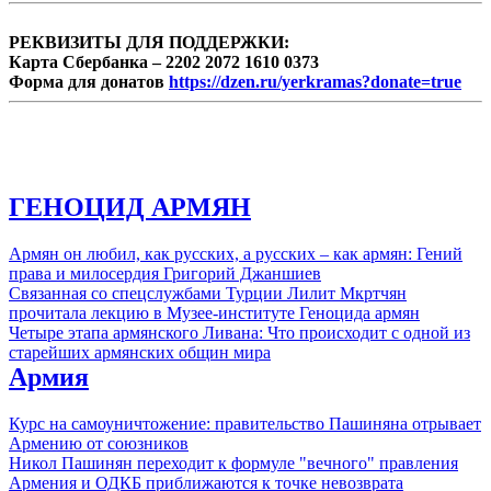
РЕКВИЗИТЫ ДЛЯ ПОДДЕРЖКИ:
Карта Сбербанка – 2202 2072 1610 0373
Форма для донатов
https://dzen.ru/yerkramas?donate=true
ГЕНОЦИД АРМЯН
Армян он любил, как русских, а русских – как армян: Гений
права и милосердия Григорий Джаншиев
Связанная со спецслужбами Турции Лилит Мкртчян
прочитала лекцию в Музее-институте Геноцида армян
Четыре этапа армянского Ливана: Что происходит с одной из
старейших армянских общин мира
Армия
Курс на самоуничтожение: правительство Пашиняна отрывает
Армению от союзников
Никол Пашинян переходит к формуле "вечного" правления
Армения и ОДКБ приближаются к точке невозврата