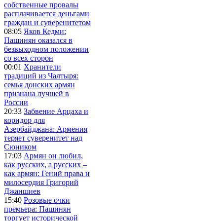
собственные провалы
расплачивается деньгами
граждан и суверенитетом
08:05
Яков Кедми:
Пашинян оказался в
безвыходном положении
со всех сторон
00:01
Хранители
традиций из Чалтыря:
семья донских армян
признана лучшей в
России
20:33
Забвение Арцаха и
коридор для
Азербайджана: Армения
теряет суверенитет над
Сюником
17:03
Армян он любил,
как русских, а русских –
как армян: Гений права и
милосердия Григорий
Джаншиев
15:40
Розовые очки
премьера: Пашинян
торгует исторической