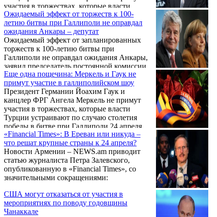
участия в торжествах, которые власти
Ожидаемый эффект от торжеств к 100-
Турции устраивают по случаю столетия
летию битвы при Галлиполи не оправдал
победы в битве при Галлиполи 24 апреля
ожидания Анкары – депутат
2015 года – в день 100-й годовщины
Ожидаемый эффект от запланированных
Геноцида армян в Османской империи.
торжеств к 100-летию битвы при
Галлиполи не оправдал ожидания Анкары,
заявил председатель постоянной комиссии
Еще одна пощечина: Меркель и Гаук не
Национального собрания Армении по
примут участие в галлиполийском шоу
внешним сношениям Артак Закарян.
Президент Германии Йоахим Гаук и
канцлер ФРГ Ангела Меркель не примут
участия в торжествах, которые власти
Турции устраивают по случаю столетия
победы в битве при Галлиполи 24 апреля
«Financial Times»: В Ереван или никуда –
2015 года - в день 100-й годовщины
что решат крупные страны к 24 апреля?
Геноцида армян в Османской империи.
Новости Армении – NEWS.am приводит
статью журналиста Петра Залевского,
опубликованную в «Financial Times», со
значительными сокращениями:
США могут отказаться от участия в
мероприятиях по поводу годовщины
Чанаккале