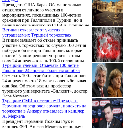
в мемориальном комплексе в память жертв
Президент США Барак Обама не только
Геноцида армян «Цицернакаберд» в
отказался от личного участия в
Ереване.
мероприятиях, посвященных 100-летию
сражения при Галлиполи в Турции, но и
решил вообще никого из США в Турцию не
Ватикан отказался от участия в
отправлять.
устраиваемых Турцией торжествах
Ватикан заявляет об отказе принимать
участие в торжествах по случаю 100-летия
победы в битве при Галлиполи, которые
власти Турции решили устроить в этом
году 24 апреля – в день 100-й годовщины
Турецкий ученый: Отмечать 100-летие
Геноцида армян в Османской империи.
Галлиполи 24 апреля - большая ошибка
Отмечать 100-летие битвы при Галлиполи
24 апреля вместо 18 марта - очень большая
ошибка. Об этом заявил профессор
турецкого университета «Билкент», доктор
Эсра Чухудар.
Турецкие СМИ в истерике: Президент
Германии «предпочел армян», приехать на
торжества в Анкару отказалась и канцлер
А. Меркель
Президент Германии Йоахим Гаук и
канцлер ФРГ Ангела Меркель не примут