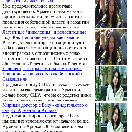
ждет кто ему даст больше
Степан Даниелян, характеризуя текущий
государственной трибуны.
Уже продолжительное время глава
этап борьбы с правящей верхушкой под
действующего в Армении режима занят
началом движения "Тавуш во имя Родины".
одним - попытками получить гарантии
После акций 2, 6 и 9 октября можно
продления собственной власти и гарантии
озвучить промежуточную оценку осеннего
безопасности для себя и членов своей
периода: движение не сменило тактику, и
Латентные “николовцы” и велосипедные
семьи. Об этом заявила общественно-
на то есть веские причины. Пашинян, ...
шоу: Как Пашинян удерживает власть
политический деятель, бывший депутат
Все те деятели, которые позиционируют
парламента Армении Наира Зограбян.
себя в качестве оппозиции, но постоянно
вносят раскол в оппозиционных рядах -
“латентные николовцы”. Об этом заявила
общественный деятель и бывший депутат
Европейцы открытым текстом говорят:
парламента Армении Наира Зограбян.
Пашинян – наш «сын», как Зеленский и
Саакашвили
Предлагаю послу США переехать с семьей
и жить в маяке демократии - Армении,
желаю послу США, чтобы ее родственники
прошли через такие сфабрикованные
Мирный договор с Баку - свидетельство о
уголовные дела, - заявила в беседе с
смерти Армении и Арцаха
журналистами в начале судебного заседания
Подписание мирного договора с Баку в
по делу вице-президента РПА Армена
нынешних условиях станет началом конца
Ашотяна бывший депутат НС Наира
Армении и Арцаха. Об этом заявила экс-
Зограбян, отвечая на заявление посла США
депутат парламента Армении,