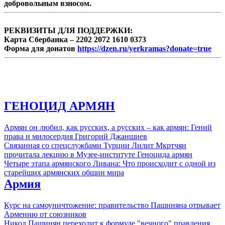
добровольным взносом.
написала экс-депутат НС Наира Зограбян.
РЕКВИЗИТЫ ДЛЯ ПОДДЕРЖКИ:
Карта Сбербанка – 2202 2072 1610 0373
Форма для донатов
https://dzen.ru/yerkramas?donate=true
ГЕНОЦИД АРМЯН
Армян он любил, как русских, а русских – как армян: Гений
права и милосердия Григорий Джаншиев
Связанная со спецслужбами Турции Лилит Мкртчян
прочитала лекцию в Музее-институте Геноцида армян
Четыре этапа армянского Ливана: Что происходит с одной из
старейших армянских общин мира
Армия
Курс на самоуничтожение: правительство Пашиняна отрывает
Армению от союзников
Никол Пашинян переходит к формуле "вечного" правления