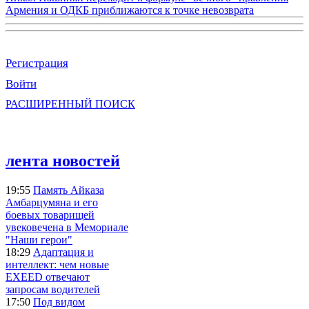
Армения и ОДКБ приближаются к точке невозврата
Регистрация
Войти
РАСШИРЕННЫЙ ПОИСК
лента новостей
19:55
Память Айказа
Амбарцумяна и его
боевых товарищей
увековечена в Мемориале
"Наши герои"
18:29
Адаптация и
интеллект: чем новые
EXEED отвечают
запросам водителей
17:50
Под видом