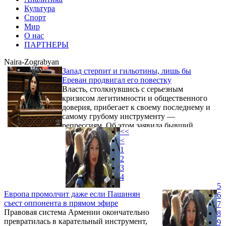
Культура
Спорт
Мир
О нас
ПАРТНЕРЫ
Naira-Zograbyan
Запад стерпит и гильотины, лишь бы
Ереван продвигал его повестку
Власть, столкнувшись с серьезным
кризисом легитимности и общественного
доверия, прибегает к своему последнему и
самому грубому инструменту —
репрессиям. Об этом заявила бывший
<<
депутат, общественный деятель Наира
<
Зограбян, комментируя массовые аресты
1
оппозиционеров в стране.
2
3
4
5
Европа промолчит даже если Пашинян
6
съест оппонента в прямом эфире
7
Правовая система Армении окончательно
8
превратилась в карательный инструмент,
9