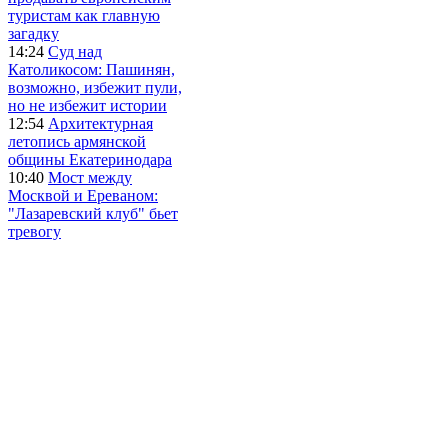
туристам как главную
загадку
14:24
Суд над
Католикосом: Пашинян,
возможно, избежит пули,
но не избежит истории
12:54
Архитектурная
летопись армянской
общины Екатеринодара
10:40
Мост между
Москвой и Ереваном:
"Лазаревский клуб" бьет
тревогу