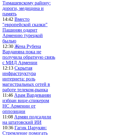
Тимашевскому району:
дороги, медицина и
память
14:42
Вместо
"европейской сказки"
Пашинян одарит
Армению турецкой
былью
12:30
Жена Рубена
Варданяна пока не
получила обратную связь
с МИД Армении
12:13
Скрытая
инфраструктура
интернета: роль
магистральных сетей в
работе телеком-рынка
11:46
Арам Вардеванян
избран вице-спикером
НС Армении от
оппозиции
11:08
Армян подсадили
на штатовский ИИ
10:36
Гагик Царукян:
Стремление помогать