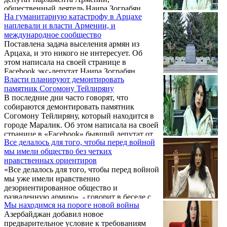
о том, что Армения является маяком
общественный деятель Наира Зограбян.
демократии на Южном Кавказе.
На гуманитарную катастрофу в Арцахе
наплевали и власти Армении, и
международное сообщество
Поставлена задача выселения армян из
Арцаха, и это никого не интересует. Об
этом написала на своей странице в
Facebook экс-депутат Наира Зограбян.
Власти планируют демонтировать
памятник Согомону Тейлиряну
В последние дни часто говорят, что
собираются демонтировать памятник
Согомону Тейлиряну, который находится в
городе Маралик. Об этом написала на своей
странице в «Facebook» бывший депутат от
Все делалось для того, чтобы перед войной
блока «Мой шаг» Софья Овсепян,
мы имели общество без четких
покинувшая фракцию после подписания
нравственных ориентиров
заявления о капитуляции от 9 ноября 2020
«Все делалось для того, чтобы перед войной
года.
мы уже имели нравственно
дезориентированное общество и
разваленную армию», - говорит в беседе с
Мы находимся на пороге новой войны
«ГА» председатель ОО «Безопасность и
Азербайджан добавил новое
демократия» экс-депутат НС РА Наира
предварительное условие к требованиям
Зограбян.