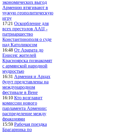
экономических выгод
Армению втягивают в
чужую геополитическую
игру
17:21
Оскорбление для
всех престолов ААЦ -
патриаршество
Константинополя о суде
над Католикосом
16:48
От Арарата до
Енисея: жителей
Красноярска познакомят
с армянской народной
мудростью
16:31
Армения и Арцах
будут представлены на
международном
фестивале в Вене
16:10
Кто возглавит
комиссии нового
парламента Армении:
распределение между
фракциями
15:59
Рабочая поездка
Брагарника по