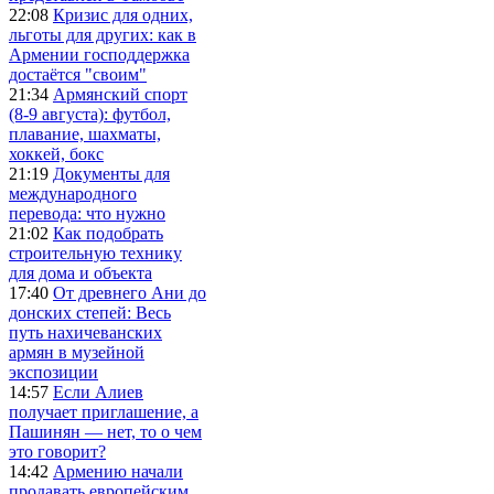
22:08
Кризис для одних,
льготы для других: как в
Армении господдержка
достаётся "своим"
21:34
Армянский спорт
(8-9 августа): футбол,
плавание, шахматы,
хоккей, бокс
21:19
Документы для
международного
перевода: что нужно
21:02
Как подобрать
строительную технику
для дома и объекта
17:40
От древнего Ани до
донских степей: Весь
путь нахичеванских
армян в музейной
экспозиции
14:57
Если Алиев
получает приглашение, а
Пашинян — нет, то о чем
это говорит?
14:42
Армению начали
продавать европейским