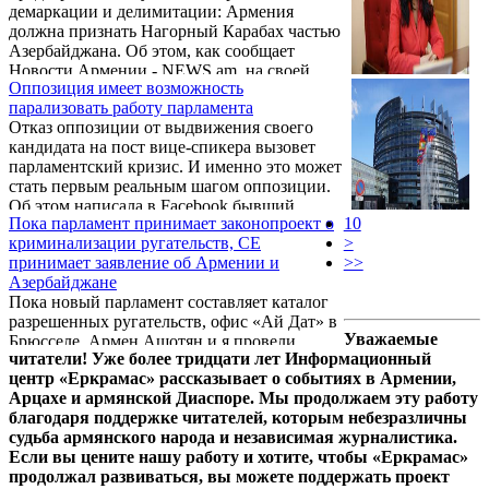
демаркации и делимитации: Армения
должна признать Нагорный Карабах частью
Азербайджана. Об этом, как сообщает
Новости Армении - NEWS.am, на своей
Оппозиция имеет возможность
странице в Facebook написала бывший
парализовать работу парламента
депутат Наира Зограбян.
Отказ оппозиции от выдвижения своего
кандидата на пост вице-спикера вызовет
парламентский кризис. И именно это может
стать первым реальным шагом оппозиции.
Об этом написала в Facebook бывший
Пока парламент принимает законопроект о
10
депутат Наира Зограбян.
криминализации ругательств, СЕ
>
принимает заявление об Армении и
>>
Азербайджане
Пока новый парламент составляет каталог
разрешенных ругательств, офис «Ай Дат» в
Уважаемые
Брюсселе, Армен Ашотян и я провели
читатели! Уже более тридцати лет Информационный
работу с нашими коллегами из
центр «Еркрамас» рассказывает о событиях в Армении,
Европейского парламента в связи с
Арцахе и армянской Диаспоре. Мы продолжаем эту работу
напряженной ситуацией на границе
благодаря поддержке читателей, которым небезразличны
Армении и зангезурскими аппетитами
судьба армянского народа и независимая журналистика.
турецко-азербайджанского истеблишмента.
Если вы цените нашу работу и хотите, чтобы «Еркрамас»
Об этом, как сообщает Новости Армении -
продолжал развиваться, вы можете поддержать проект
NEWS.am, на своей странице в Facebook