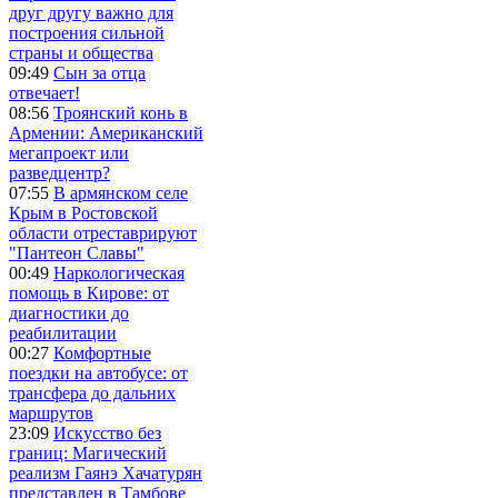
друг другу важно для
построения сильной
страны и общества
09:49
Сын за отца
отвечает!
08:56
Троянский конь в
Армении: Американский
мегапроект или
разведцентр?
07:55
В армянском селе
Крым в Ростовской
области отреставрируют
"Пантеон Славы"
00:49
Наркологическая
помощь в Кирове: от
диагностики до
реабилитации
00:27
Комфортные
поездки на автобусе: от
трансфера до дальних
маршрутов
23:09
Искусство без
границ: Магический
реализм Гаянэ Хачатурян
представлен в Тамбове