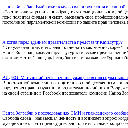
Наира Зограбян: Выбросьте в мусор ваши заявления о величай
«Честно говоря, решила не обращаться к эмоциональному обще
пока появится фильм и я смогу высказать свое профессионально
постоянной парламентской комиссии по защите прав человека
А когда перед зданием правительства представят Камасутру?
"Это уже бедствие, и его надо остановить как можно скорее", 
Наира Зограбян, комментируя футуристическое представление 
станции метро "Площадь Республики", и вызвавшее бурные обс
ВИДЕО: Мать погибшего военнослужащего выплеснула стакан 
В постоянной комиссии по защите прав и общественным вопро
нарушения прав, озвученным родителями погибших в Вооруж
на своей странице в Facebook председатель комиссии Наира Зо
Наира Зограбян о преследованиях СМИ и гражданского сообще
Свобода слова – наивысшая ценность и возникает вопрос: когд
мусорный бак – это предосудительно или нет, с таким вопросо