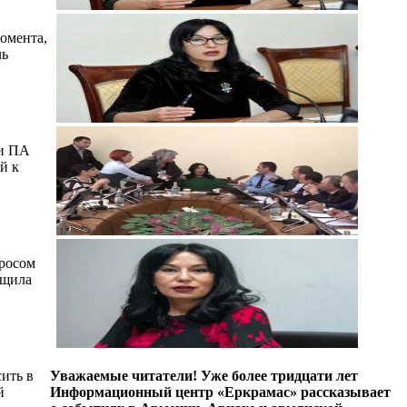
омента,
ль
ии ПА
й к
просом
бщила
ить в
Уважаемые читатели! Уже более тридцати лет
й
Информационный центр «Еркрамас» рассказывает