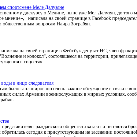
шем спортсмене Меле Далузяне
ственному дискурсу о Мелине, ныне уже Мел Далузян, до того м
е мнение», - написала на своей странице в Facebook председате
 и общественным вопросам Наира Зограбян.
- написала на своей странице в Фейсбук депутат НС, член фракц
"Волнение и колокол", состоявшееся на территории, прилегающе
уждения в соцсетях. .
воды в лицо следователя
сам было запланировано очень важное обсуждение в связи с во
енных силах Армении военнослужащих в мирных условиях, соо
грабян.
ства
а представителя гражданского общества хватают и пытаются брос
м обратилась сегодня к присутствующим на заседании постоянно