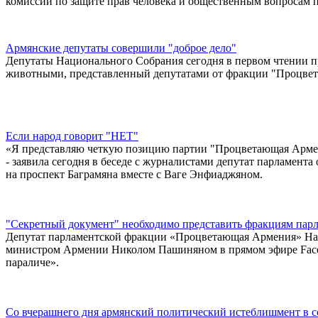
комиссии по защите прав человека и общественным вопросам п
Армянские депутаты совершили "доброе дело"
Депутаты Национального Собрания сегодня в первом чтении п
животными, представленный депутатами от фракции "Процвет
Если народ говорит "НЕТ"
«Я представляю четкую позицию партии "Процветающая Армени
- заявила сегодня в беседе с журналистами депутат парламен
на проспект Баграмяна вместе с Ваге Энфиаджяном.
"Секретный документ" необходимо представить фракциям пар
Депутат парламентской фракции «Процветающая Армения» Наир
министром Армении Николом Пашиняном в прямом эфире Faceb
параличе».
Со вчерашнего дня армянский политический истеблишмент в 