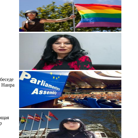
 беседе
а Наира
ющая
р