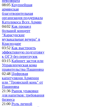
невозврата
08:05
Крупнейшая
армянская
благотворительная
организация поддержала
Католикоса Всех Армян
04:02
Как прошел
большой концерт
"Карасунские
музыкальные вечера" в
Краснодаре
03:52
Как выстроить
эффективную подготовку
к ОГЭ без перегрузок
03:15
Кабинет застоя или
Управленческая кома
правительства Пашиняна
02:48
Цифровая
капитуляция Армении
или "Троянский конь" от
Пашиняна
21:36
Рынок упаковки
для напитков: требования
бизнеса
21:00
Роль личной