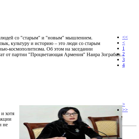
<<
у людей со "старым" и "новым" мышлением.
<
зык, культуру и историю – это люди со старым
1
нью-космополитизма. Об этом на заседании
2
тат от партии "Процветающая Армения" Наира Зограбян.
3
4
>
>>
 и хотя
акции
н не