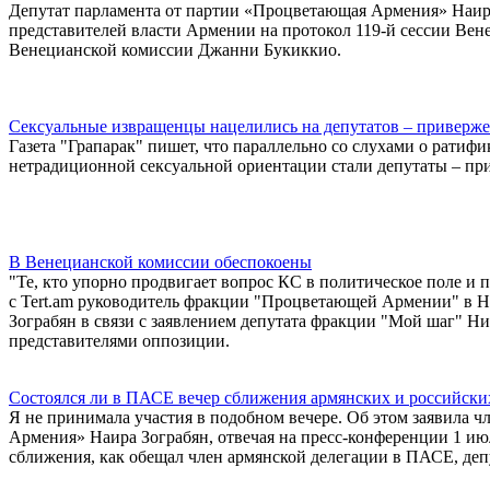
Депутат парламента от партии «Процветающая Армения» Наира 
представителей власти Армении на протокол 119-й сессии Вен
Венецианской комиссии Джанни Букиккио.
Сексуальные извращенцы нацелились на депутатов – приверж
Газета "Грапарак" пишет, что параллельно со слухами о рати
нетрадиционной сексуальной ориентации стали депутаты – п
В Венецианской комиссии обеспокоены
"Те, кто упорно продвигает вопрос КС в политическое поле и п
с Tert.am руководитель фракции "Процветающей Армении" в Н
Зограбян в связи с заявлением депутата фракции "Мой шаг" Ни
представителями оппозиции.
Состоялся ли в ПАСЕ вечер сближения армянских и российски
Я не принимала участия в подобном вечере. Об этом заявила 
Армения» Наира Зограбян, отвечая на пресс-конференции 1 июл
сближения, как обещал член армянской делегации в ПАСЕ, деп