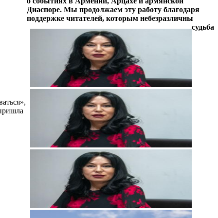
о событиях в Армении, Арцахе и армянской
Диаспоре. Мы продолжаем эту работу благодаря
поддержке читателей, которым небезразличны
судьба
аться»,
 пришла