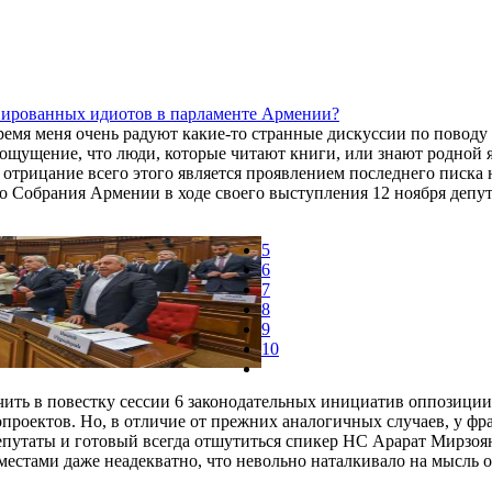
вированных идиотов в парламенте Армении?
ремя меня очень радуют какие-то странные дискуссии по повод
ощущение, что люди, которые читают книги, или знают родной я
отрицание всего этого является проявлением последнего писка 
 Собрания Армении в ходе своего выступления 12 ноября депу
5
6
7
8
9
10
ить в повестку сессии 6 законодательных инициатив оппозиции
опроектов. Но, в отличие от прежних аналогичных случаев, у фр
епутаты и готовый всегда отшутиться спикер НС Арарат Мирзоя
местами даже неадекватно, что невольно наталкивало на мысль о