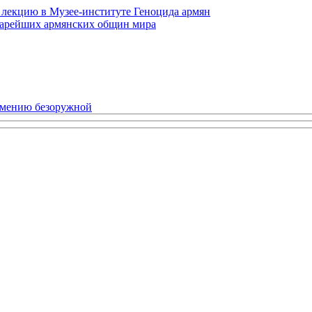
 лекцию в Музее-институте Геноцида армян
старейших армянских общин мира
рмению безоружной