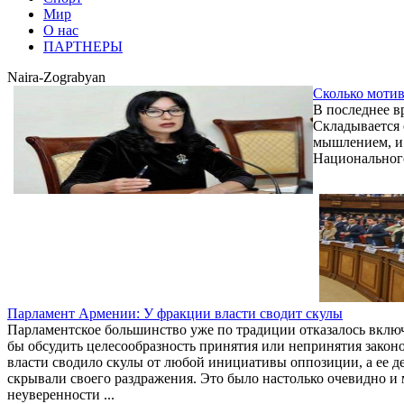
Мир
О нас
ПАРТНЕРЫ
Naira-Zograbyan
Сколько моти
В последнее в
Складывается 
мышлением, и 
Национального
Парламент Армении: У фракции власти сводит скулы
Парламентское большинство уже по традиции отказалось включ
бы обсудить целесообразность принятия или непринятия закон
власти сводило скулы от любой инициативы оппозиции, а ее д
скрывали своего раздражения. Это было настолько очевидно и 
неуверенности ...