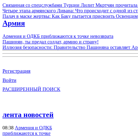
Связанная со спецслужбами Турции Лилит Мкртчян прочитала
Четыре этапа армянского Ливана: Что происходит с одной из 
Палач в маске жертвы: Как Баку пытается присвоить Освенцим
Армия
Армения и ОДКБ приближаются к точке невозврата
Пашинян, ты предал солдат, армию и страну!
Иллюзия безопасности: Правительство Пашиняна оставляет А
Регистрация
Войти
РАСШИРЕННЫЙ ПОИСК
лента новостей
08:38
Армения и ОДКБ
приближаются к точке