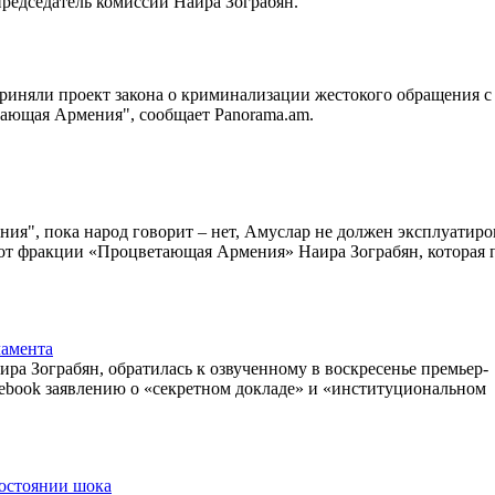
редседатель комиссии Наира Зограбян.
риняли проект закона о криминализации жестокого обращения с
ающая Армения", сообщает Panorama.am.
я", пока народ говорит – нет, Амуслар не должен эксплуатиров
та от фракции «Процветающая Армения» Наира Зограбян, которая
ламента
а Зограбян, обратилась к озвученному в воскресенье премьер-
ook заявлению о «секретном докладе» и «институциональном
состоянии шока