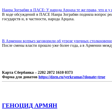
Наира Зограбян в ПАСЕ: У народа Арцаха те же права, что и у 
В ходе обсуждений в ПАСЕ Наира Зограбян подняла вопрос ре
государств и, в частности, народа Арцаха.
В Армении всерьез заговорили об угрозе уличных столкновен
После смены власти прошло уже более года, а в Армении между
Карта Сбербанка – 2202 2072 1610 0373
Форма для донатов
https://dzen.ru/yerkramas?donate=true
ГЕНОЦИД АРМЯН