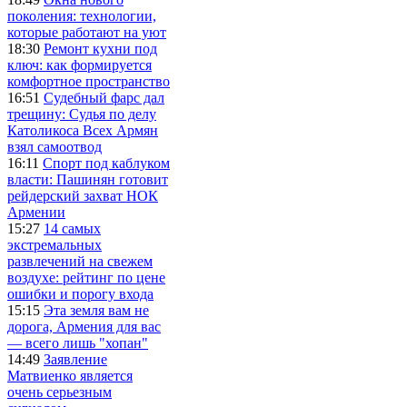
поколения: технологии,
которые работают на уют
18:30
Ремонт кухни под
ключ: как формируется
комфортное пространство
16:51
Судебный фарс дал
трещину: Судья по делу
Католикоса Всех Армян
взял самоотвод
16:11
Спорт под каблуком
власти: Пашинян готовит
рейдерский захват НОК
Армении
15:27
14 самых
экстремальных
развлечений на свежем
воздухе: рейтинг по цене
ошибки и порогу входа
15:15
Эта земля вам не
дорога, Армения для вас
— всего лишь "хопан"
14:49
Заявление
Матвиенко является
очень серьезным