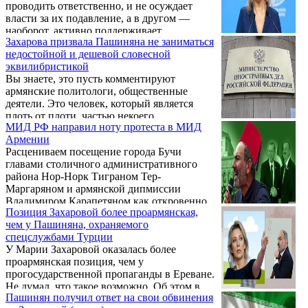
проводить ответственно, и не осуждает
власти за их подавление, а в другом —
наоборот, активно поддерживает
Захарова призвала Пашиняна не заниматься
учинённые западными иноагентами
недостойной и дешевой словесной
беспорядки. Наглядная иллюстрация к тому
эквилибристикой
самому «миропорядку, основанному на
Вы знаете, это пусть комментируют
правилах», где именно США мановением
армянские политологи, общественные
руки, исходя из конъюнктуры момента,
деятели. Это человек, который является
меняют любые «правила» под себя", -
плоть от плоти, частью некоего
написала в своем телеграм-канале
МИД РФ направил ноту протеста в МИД
политического истеблишмента. Я оставляю
официальный представитель МИД России
Армении
это на их усмотрение. Об этом 13 июня
...
Расцениваем посещение города Бучи
заявила на еженедельном брифинге
главами столичного административного
официальный представитель МИД России
района Нор-Норк Тиграном Тер-
Мария Захарова.
Маргаряном и армянской дипмиссии
Владимиром Карапетяном как откровенно
Позиция Захаровой более проармянская,
недружественный шаг со стороны
чем у Пашиняна, охраняемого
официального Еревана. Об этом заявила
спецслужбами Турции
News.ru представитель МИД РФ Мария
У Марии Захаровой оказалась более
Захарова.
проармянская позиция, чем у
прогосударственной пропаганды в Ереване.
Не думал, что такое возможно. Об этом в
Пашинян получил ответ на свои обвинения
своем Телеграм канале написал политолог