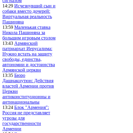
сигналом
14:29
Исчезнувший сын и
собаки вместо дочерей:
Виртуальная реальность
Пашиняна
13:59
Маленькая ставка
Никола Пашиняна за
большим игровым столом
13:43
Армянский
патриархат Иерусалима:
Нужно встать на защиту
свободы, единства,
автономии и достоинства
Армянской церкви
13:35
Бюро
Дашнакцутюн: Действия
властей Армении против
Церкви
антиконституционны и
антинациональны
13:24
Блок "Армения":
Россия не представляет
угрозы для
государственности
Армении