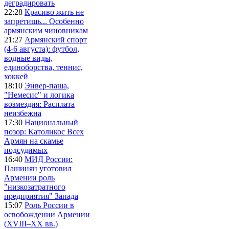
деградировать
22:28
Красиво жить не
запретишь... Особенно
армянским чиновникам
21:27
Армянский спорт
(4-6 августа): футбол,
водные виды,
единоборства, теннис,
хоккей
18:10
Энвер-паша,
"Немесис" и логика
возмездия: Расплата
неизбежна
17:30
Национальный
позор: Католикос Всех
Армян на скамье
подсудимых
16:40
МИД России:
Пашинян уготовил
Армении роль
"низкозатратного
предприятия" Запада
15:07
Роль России в
освобождении Армении
(XVIII–XX вв.)