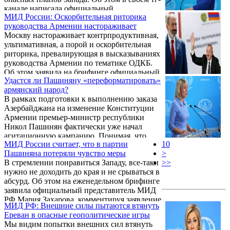
канале написала официальный
МИД России: Оскорбительная риторика
представитель МИД России Мария
руководства Армении настораживает
Захарова.
Москву настораживает контрпродуктивная,
ультимативная, а порой и оскорбительная
риторика, превалирующая в высказываниях
руководства Армении по тематике ОДКБ.
Об этом заявила на брифинге официальный
Удастся ли Пашиняну «переформатировать»
представитель МИД РФ Мария Захарова.
армянский народ?
В рамках подготовки к выполнению заказа
Азербайджана на изменение Конституции
Армении премьер-министр республики
Никол Пашинян фактически уже начал
агитационную кампанию. Понимая, что
МИД России считает, что в партии
10
при падающем рейтинге правящей партии,
Пашиняна потеряли чувство меры
>
о чем свидетельствуют все социологические
В стремлении понравиться Западу, все-таки
>>
опросы, трудно убедить сограждан в
нужно не доходить до края и не срываться в
конституционной реформе, для поддержки
абсурд. Об этом на еженедельном брифинге
которой надо заручиться поддержкой как
заявила официальный представитель МИД
минимум четверти избирателей, агитацию
РФ Мария Захарова, комментируя заявление
Пашинян начал с родной партии. В первую
МИД РФ: Внешние силы пытаются втянуть
председателя постоянной Комиссии
очередь своих партийцев Пашинян
Ереван в опасные геополитические игры
парламента Армении по внешним
пытается убедить ...
Мы видим попытки внешних сил втянуть
отношениям, депутата от правящей партии