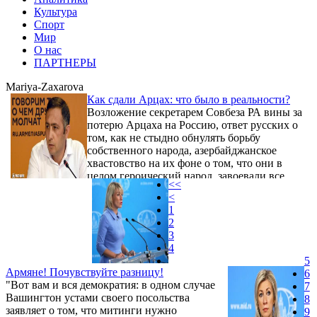
Культура
Спорт
Мир
О нас
ПАРТНЕРЫ
Mariya-Zaxarova
Как сдали Арцах: что было в реальности?
Возложение секретарем Совбеза РА вины за
потерю Арцаха на Россию, ответ русских о
том, как не стыдно обнулять борьбу
собственного народа, азербайджанское
хвастовство на их фоне о том, что они в
целом героический народ, завоевали все
<<
своей кровью, показывает, что, по сути,
<
никто так и не сказал правду.
1
2
3
4
5
Армяне! Почувствуйте разницу!
6
"Вот вам и вся демократия: в одном случае
7
Вашингтон устами своего посольства
8
заявляет о том, что митинги нужно
9