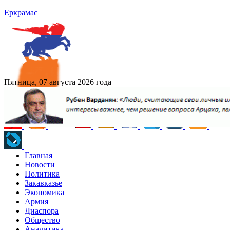
Еркрамас
Пятница, 07 августа 2026 года
Главная
Новости
Политика
Закавказье
Экономика
Армия
Диаспора
Общество
Аналитика