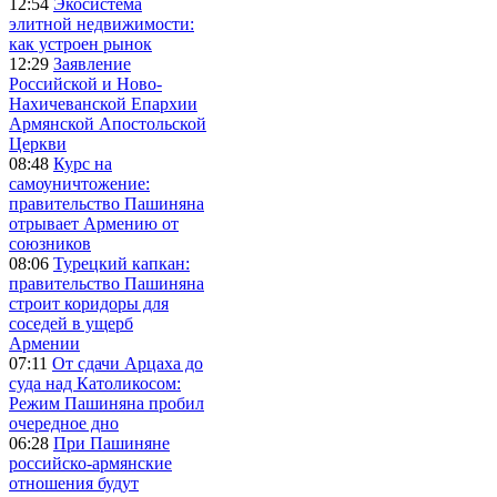
12:54
Экосистема
элитной недвижимости:
как устроен рынок
12:29
Заявление
Российской и Ново-
Нахичеванской Епархии
Армянской Апостольской
Церкви
08:48
Курс на
самоуничтожение:
правительство Пашиняна
отрывает Армению от
союзников
08:06
Турецкий капкан:
правительство Пашиняна
строит коридоры для
соседей в ущерб
Армении
07:11
От сдачи Арцаха до
суда над Католикосом:
Режим Пашиняна пробил
очередное дно
06:28
При Пашиняне
российско-армянские
отношения будут