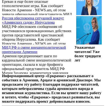
Ереван в еще более опасные
«Гражданский договор» Саркиса Ханданяна
геополитические игры. Как сообщает
о том, что переговоры Армении и
Новости Армении - NEWS.am, об этом
Азербайджана на площадках в Вашингтоне
заявила официальный представитель МИД
и Брюсселе «имеет международный
Россия обеспокоена ситуацией вокруг
РФ Мария Захарова.
авторитет и это добавляет им
«Армянских садов» Иерусалима
легитимности».
МИД РФ обеспокоен сообщениям об
участившихся провокационных действиях
против представителей христианской
общины Иерусалима. Как сообщает
Новости Армении - NEWS.am, об этом
МИД РФ о смене внешнеполитической
Уважаемые
заявила официальный представитель МИД
ориентации Армении
читатели! Уже
РФ Мария Захарова.
Армения предпринимает шаги по
более тридцати
кардинальной смене внешнеполитической
лет
ориентации, сказала в ходе брифинга
официальный представитель МИД РФ
Мария Захарова, комментируя заявления
Информационный центр «Еркрамас» рассказывает о
секретаря Совбеза Армении Армена
событиях в Армении, Арцахе и армянской Диаспоре. Мы
Григоряна, ранее заявившего, что Ереван не
продолжаем эту работу благодаря поддержке читателей,
меняет политического вектора, а
которым небезразличны судьба армянского народа и
диверсифицирует свою безопасность.
независимая журналистика. Если вы цените нашу работу
и хотите, чтобы «Еркрамас» продолжал развиваться, вы
можете поддержать проект добровольным взносом.