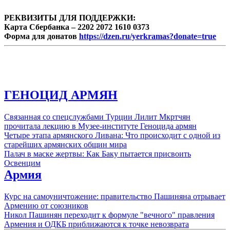
РЕКВИЗИТЫ ДЛЯ ПОДДЕРЖКИ:
Карта Сбербанка – 2202 2072 1610 0373
Форма для донатов
https://dzen.ru/yerkramas?donate=true
ГЕНОЦИД АРМЯН
Связанная со спецслужбами Турции Лилит Мкртчян
прочитала лекцию в Музее-институте Геноцида армян
Четыре этапа армянского Ливана: Что происходит с одной из
старейших армянских общин мира
Палач в маске жертвы: Как Баку пытается присвоить
Освенцим
Армия
Курс на самоуничтожение: правительство Пашиняна отрывает
Армению от союзников
Никол Пашинян переходит к формуле "вечного" правления
Армения и ОДКБ приближаются к точке невозврата