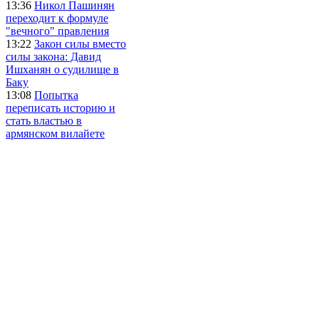
13:36
Никол Пашинян
переходит к формуле
"вечного" правления
13:22
Закон силы вместо
силы закона: Давид
Ишханян о судилище в
Баку
13:08
Попытка
переписать историю и
стать властью в
армянском вилайете