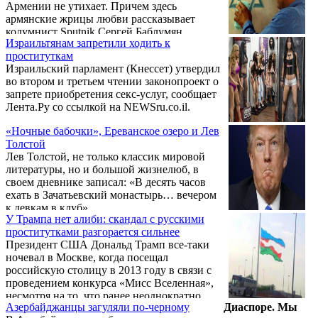
Армении не утихает. Причем здесь
армянские жрицы любви рассказывает
колумнист Sputnik Сергей Баблумян..
Израильтянам запретили ходить к
проституткам
Израильский парламент (Кнессет) утвердил
во втором и третьем чтении законопроект о
запрете приобретения секс-услуг, сообщает
Лента.Ру со ссылкой на NEWSru.co.il.
«Ночные бабочки», Ереванское озеро и Лев
Толстой
Лев Толстой, не только классик мировой
литературы, но и большой жизнелюб, в
своем дневнике записал: «В десять часов
ехать в Зачатьевский монастырь… вечером
к девкам в клуб».
У Трампа нет алиби: скандал с русскими
проститутками разгорается сильнее
Президент США Дональд Трамп все-таки
ночевал в Москве, когда посещал
российскую столицу в 2013 году в связи с
проведением конкурса «Мисс Вселенная»,
несмотря на то, что ранее неоднократно
Азербайджанцы загуляли по-черному
Диаспоре. Мы
опровергал данный факт. Об этом сообщает