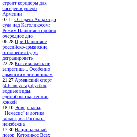
строит коридоры для
соседей в ущерб
Армении
07:11
От сдачи Арцаха до
суда над Католикосом:
Режим Пашиняна пробил
очередное дно
06:28
При Пашиняне
российско-армянские
отношения будут
деградировать
22:28
Красиво жить не
запретишь... Особенно
армянским чиновникам
21:27
Армянский спорт
(4-6 августа): футбол,
водные виды,
единоборства, теннис,
хоккей
18:10
Энвер-паша,
"Немесис" и логика
возмездия: Расплата
неизбежна
17:30
Национальный
позор: Католикос Всех