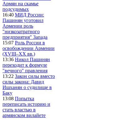
Армян на скамье
подсудимых
16:40
МИД России:
Пашинян уготовил
Армении роль
"низкозатратного
предприятия" Запада
15:07
Роль России в
освобождении Армении
(XVIII–XX вв.)
13:36
Никол Пашинян
переходит к формуле
"вечного" правления
13:22
Закон силы вместо
силы закона: Давид
Ишханян о судилище в
Баку
13:08
Попытка
переписать историю и
стать властью в
армянском вилайете