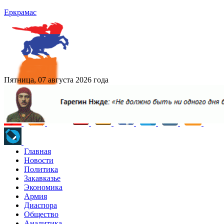
Еркрамас
Пятница, 07 августа 2026 года
Главная
Новости
Политика
Закавказье
Экономика
Армия
Диаспора
Общество
Аналитика