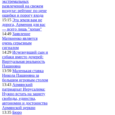
экстремальных
развлечений на свежем
воздухе: рейтинг по цене
ошибки и порогу входа
15:15
Эта земля вам не
дорога, Армения для вас
— всего лишь "хопан"
14:49
Заявление
Матвиенко является
очень серьезным
сигналом
14:29
Исчезнувший сын и
собаки вместо дочерей:
Виртуальная реальность
Пашиняна
13:59
Маленькая ставка
Никола Пашиняна за
большим игровым столом
13:43
Армянский
патриархат Иерусалима:
Нужно встать на защиту
свободы, единства,
автономии и достоинства
Армянской церкви
13:35
Бюро