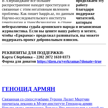
В Азербайджане все большее
продолжаем эту
Bloomberg со ссылкой на оказавшиеся в его
распространение находит проституция и
работу
распоряжении документы. Информацию
связанные с этим негативным явлением
благодаря
передает «Лента.Ру».
проблемы. Как пишет haqqin.az, по данным
поддержке
Научно-исследовательского института
читателей,
гематологии и трансфузиологии, в стране
которым
очень много больных различными
небезразличны судьба армянского народа и независимая
венерическими заболеваниями. А одной из
журналистика. Если вы цените нашу работу и хотите,
причин распространения таких недугов
чтобы «Еркрамас» продолжал развиваться, вы можете
является, несомненно, проституция.
поддержать проект добровольным взносом.
РЕКВИЗИТЫ ДЛЯ ПОДДЕРЖКИ:
Карта Сбербанка – 2202 2072 1610 0373
Форма для донатов
https://dzen.ru/yerkramas?donate=true
ГЕНОЦИД АРМЯН
Связанная со спецслужбами Турции Лилит Мкртчян
прочитала лекцию в Музее-институте Геноцида армян
Четыре этапа армянского Ливана: Что происходит с одной из