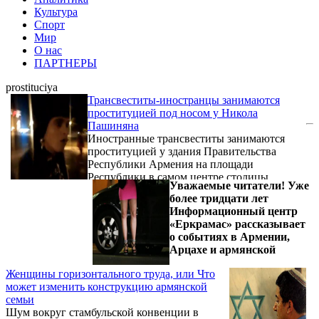
Культура
Спорт
Мир
О нас
ПАРТНЕРЫ
prostituciya
Трансвеститы-иностранцы занимаются
проституцией под носом у Никола
Пашиняна
Иностранные трансвеститы занимаются
проституцией у здания Правительства
Республики Армения на площади
Республики в самом центре столицы
Уважаемые читатели! Уже
страны - Еревана. Знает ли об этом премьер-
более тридцати лет
министр или Никол Пашинян не против
Информационный центр
этого?
«Еркрамас» рассказывает
о событиях в Армении,
Арцахе и армянской
Женщины горизонтального труда, или Что
может изменить конструкцию армянской
семьи
Шум вокруг стамбульской конвенции в