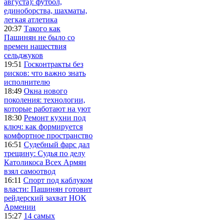
августа): футбол,
единоборства, шахматы,
легкая атлетика
20:37
Такого как
Пашинян не было со
времен нашествия
сельджуков
19:51
Госконтракты без
рисков: что важно знать
исполнителю
18:49
Окна нового
поколения: технологии,
которые работают на уют
18:30
Ремонт кухни под
ключ: как формируется
комфортное пространство
16:51
Судебный фарс дал
трещину: Судья по делу
Католикоса Всех Армян
взял самоотвод
16:11
Спорт под каблуком
власти: Пашинян готовит
рейдерский захват НОК
Армении
15:27
14 самых