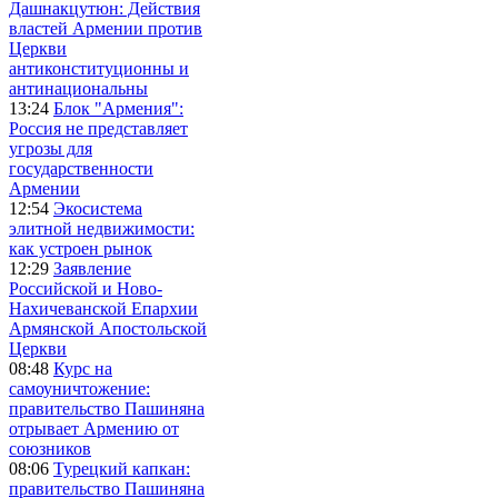
Дашнакцутюн: Действия
властей Армении против
Церкви
антиконституционны и
антинациональны
13:24
Блок "Армения":
Россия не представляет
угрозы для
государственности
Армении
12:54
Экосистема
элитной недвижимости:
как устроен рынок
12:29
Заявление
Российской и Ново-
Нахичеванской Епархии
Армянской Апостольской
Церкви
08:48
Курс на
самоуничтожение:
правительство Пашиняна
отрывает Армению от
союзников
08:06
Турецкий капкан:
правительство Пашиняна