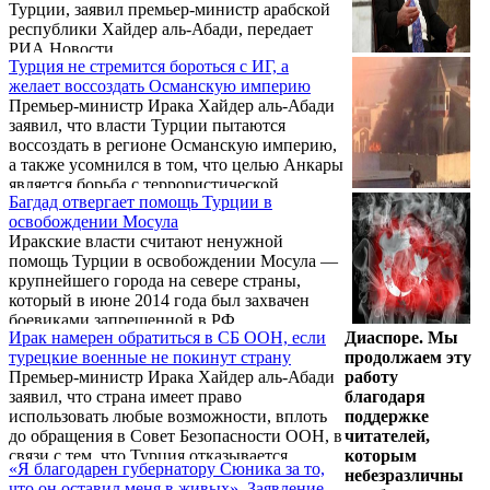
Турции, заявил премьер-министр арабской
республики Хайдер аль-Абади, передает
РИА Новости.
Турция не стремится бороться с ИГ, а
желает воссоздать Османскую империю
Премьер-министр Ирака Хайдер аль-Абади
заявил, что власти Турции пытаются
воссоздать в регионе Османскую империю,
а также усомнился в том, что целью Анкары
является борьба с террористической
Багдад отвергает помощь Турции в
группировкой "Исламское государство"
освобождении Мосула
(ИГ). Об этом сообщило РИА Новости.
Иракские власти считают ненужной
помощь Турции в освобождении Мосула —
крупнейшего города на севере страны,
который в июне 2014 года был захвачен
боевиками запрещенной в РФ
Ирак намерен обратиться в СБ ООН, если
Диаспоре. Мы
террористической группировки "Исламское
турецкие военные не покинут страну
продолжаем эту
государство", заявил общеарабской газете
Премьер-министр Ирака Хайдер аль-Абади
работу
"Аль-Хайят" официальный представитель
заявил, что страна имеет право
благодаря
объединенной военной группировки
использовать любые возможности, вплоть
поддержке
генерал Яхья Расул.
до обращения в Совет Безопасности ООН, в
читателей,
связи с тем, что Турция отказывается
которым
«Я благодарен губернатору Сюника за то,
выводить своих военных с территории
небезразличны
что он оставил меня в живых». Заявление