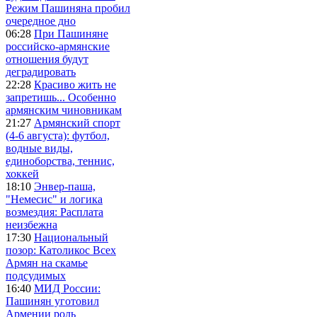
Режим Пашиняна пробил
очередное дно
06:28
При Пашиняне
российско-армянские
отношения будут
деградировать
22:28
Красиво жить не
запретишь... Особенно
армянским чиновникам
21:27
Армянский спорт
(4-6 августа): футбол,
водные виды,
единоборства, теннис,
хоккей
18:10
Энвер-паша,
"Немесис" и логика
возмездия: Расплата
неизбежна
17:30
Национальный
позор: Католикос Всех
Армян на скамье
подсудимых
16:40
МИД России:
Пашинян уготовил
Армении роль