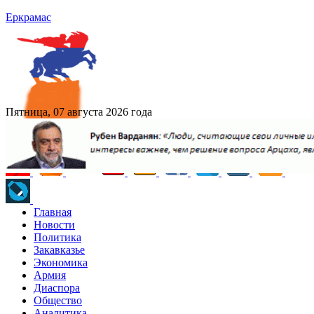
Еркрамас
Пятница, 07 августа 2026 года
Главная
Новости
Политика
Закавказье
Экономика
Армия
Диаспора
Общество
Аналитика