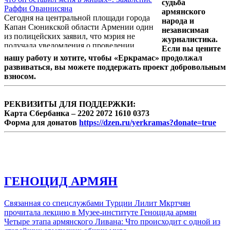
страны, передает Reuters.
судьба
Раффи Ованнисяна
армянского
Сегодня на центральной площади города
народа и
Капан Сюникской области Армении один
независимая
из полицейских заявил, что мэрия не
журналистика.
получала уведомления о проведении
Если вы цените
митинга, этот митинг является
нашу работу и хотите, чтобы «Еркрамас» продолжал
несанкционированным, а его участники
развиваться, вы можете поддержать проект добровольным
могут быть привлечены к ответственности.
взносом.
РЕКВИЗИТЫ ДЛЯ ПОДДЕРЖКИ:
Карта Сбербанка – 2202 2072 1610 0373
Форма для донатов
https://dzen.ru/yerkramas?donate=true
ГЕНОЦИД АРМЯН
Связанная со спецслужбами Турции Лилит Мкртчян
прочитала лекцию в Музее-институте Геноцида армян
Четыре этапа армянского Ливана: Что происходит с одной из