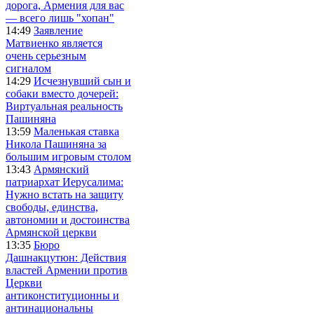
дорога, Армения для вас
— всего лишь "хопан"
14:49
Заявление
Матвиенко является
очень серьезным
сигналом
14:29
Исчезнувший сын и
собаки вместо дочерей:
Виртуальная реальность
Пашиняна
13:59
Маленькая ставка
Никола Пашиняна за
большим игровым столом
13:43
Армянский
патриархат Иерусалима:
Нужно встать на защиту
свободы, единства,
автономии и достоинства
Армянской церкви
13:35
Бюро
Дашнакцутюн: Действия
властей Армении против
Церкви
антиконституционны и
антинациональны