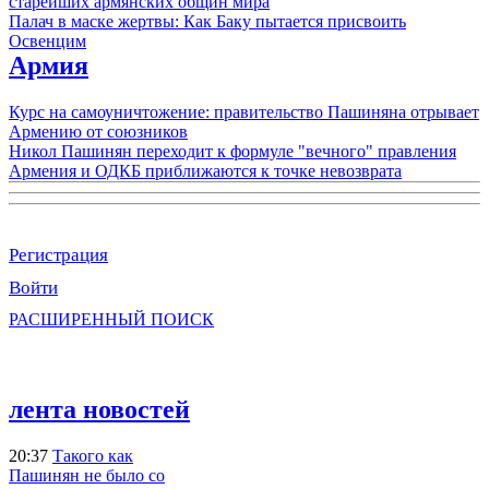
старейших армянских общин мира
Палач в маске жертвы: Как Баку пытается присвоить
Освенцим
Армия
Курс на самоуничтожение: правительство Пашиняна отрывает
Армению от союзников
Никол Пашинян переходит к формуле "вечного" правления
Армения и ОДКБ приближаются к точке невозврата
Регистрация
Войти
РАСШИРЕННЫЙ ПОИСК
лента новостей
20:37
Такого как
Пашинян не было со