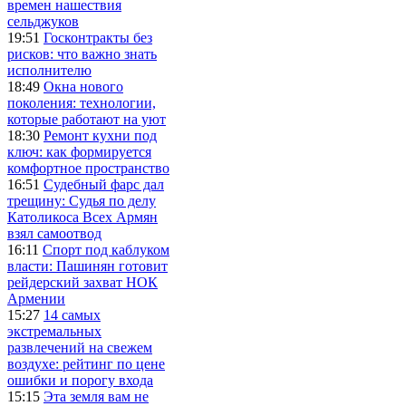
времен нашествия
сельджуков
19:51
Госконтракты без
рисков: что важно знать
исполнителю
18:49
Окна нового
поколения: технологии,
которые работают на уют
18:30
Ремонт кухни под
ключ: как формируется
комфортное пространство
16:51
Судебный фарс дал
трещину: Судья по делу
Католикоса Всех Армян
взял самоотвод
16:11
Спорт под каблуком
власти: Пашинян готовит
рейдерский захват НОК
Армении
15:27
14 самых
экстремальных
развлечений на свежем
воздухе: рейтинг по цене
ошибки и порогу входа
15:15
Эта земля вам не