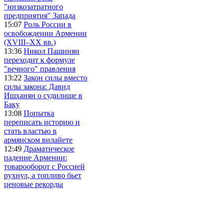
"низкозатратного
предприятия" Запада
15:07
Роль России в
освобождении Армении
(XVIII–XX вв.)
13:36
Никол Пашинян
переходит к формуле
"вечного" правления
13:22
Закон силы вместо
силы закона: Давид
Ишханян о судилище в
Баку
13:08
Попытка
переписать историю и
стать властью в
армянском вилайете
12:49
Драматическое
падение Армении:
товарооборот с Россией
рухнул, а топливо бьет
ценовые рекорды