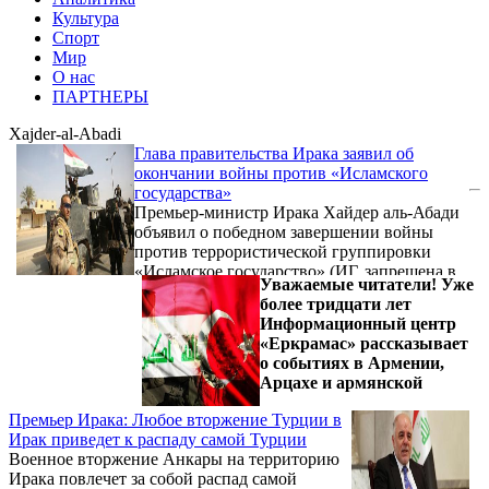
Культура
Спорт
Мир
О нас
ПАРТНЕРЫ
Xajder-al-Abadi
Глава правительства Ирака заявил об
окончании войны против «Исламского
государства»
Премьер-министр Ирака Хайдер аль-Абади
объявил о победном завершении войны
против террористической группировки
«Исламское государство» (ИГ, запрещена в
Уважаемые читатели! Уже
ряде стран, в том числе и в РФ) после
более тридцати лет
восстановления контроля над всей
Информационный центр
границей с Сирией. Об этом сообщает РИА
«Еркрамас» рассказывает
Новости.
о событиях в Армении,
Арцахе и армянской
Премьер Ирака: Любое вторжение Турции в
Ирак приведет к распаду самой Турции
Военное вторжение Анкары на территорию
Ирака повлечет за собой распад самой