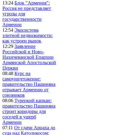
13:24
Блок "Армения":
Россия не представляет
угрозы для
государственности
Армении
12:54
Экосистема
элитной недвижимости:
как устроен рынок
12:29
Заявление
Российской и Ново-
Нахичеванской Епархии
Армянской Апостольской
Церкви
08:48
Курс на
самоуничтожение:
правительство Пашиняна
отрывает Армению от
союзников
08:06
Турецкий капкан:
правительство Пашиняна
строит коридоры для
соседей в ущерб
Армении
07:11
От сдачи Арцаха до
суда над Католикосом: