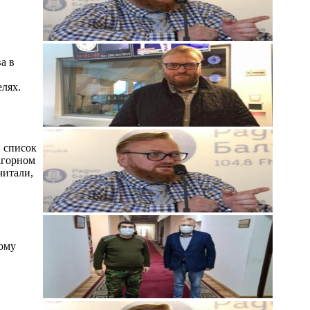
а в
елях.
 список
агорном
читали,
кому