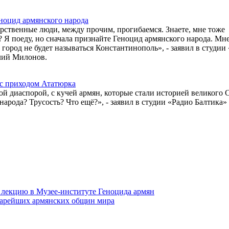
ноцид армянского народа
арственные люди, между прочим, прогибаемся. Знаете, мне тоже
о? Я поеду, но сначала признайте Геноцид армянского народа. Мн
н город не будет называться Константинополь», - заявил в студии
алий Милонов.
 с приходом Ататюрка
ой диаспорой, с кучей армян, которые стали историей великого 
народа? Трусость? Что ещё?», - заявил в студии «Радио Балтика»
 лекцию в Музее-институте Геноцида армян
старейших армянских общин мира