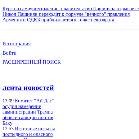
Курс на самоуничтожение: правительство Пашиняна отрывает
Никол Пашинян переходит к формуле "вечного" правления
Армения и ОДКБ приближаются к точке невозврата
Регистрация
Войти
РАСШИРЕННЫЙ ПОИСК
лента новостей
13:09
Комитет "Ай Дат"
осудил намерение
администрации Трампа
обойти санкции против
Баку
12:53
Истинные посылы
постыдного и опасного