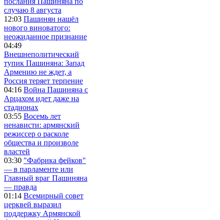
послания Пашиняна по
случаю 8 августа
12:03
Пашинян нашёл
нового виноватого:
неожиданное признание
04:49
Внешнеполитический
тупик Пашиняна: Запад
Армению не ждет, а
Россия теряет терпение
04:16
Война Пашиняна с
Арцахом идет даже на
стадионах
03:55
Восемь лет
ненависти: армянский
режиссер о расколе
общества и произволе
властей
03:30
"Фабрика фейков"
— в парламенте или
Главный враг Пашиняна
— правда
01:14
Всемирный совет
церквей выразил
поддержку Армянской