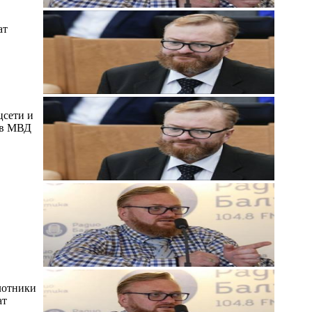
ат
цсети и
 в МВД
лотники
ат