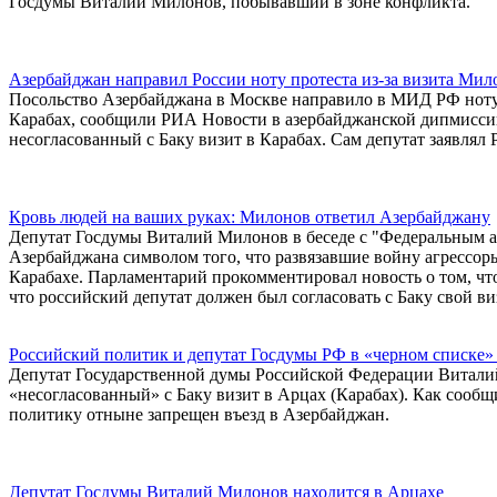
Госдумы Виталий Милонов, побывавший в зоне конфликта.
Азербайджан направил России ноту протеста из-за визита Мил
Посольство Азербайджана в Москве направило в МИД РФ ноту 
Карабах, сообщили РИА Новости в азербайджанской дипмисси
несогласованный с Баку визит в Карабах. Сам депутат заявля
Кровь людей на ваших руках: Милонов ответил Азербайджану
Депутат Госдумы Виталий Милонов в беседе с "Федеральным а
Азербайджана символом того, что развязавшие войну агрессор
Карабахе. Парламентарий прокомментировал новость о том, чт
что российский депутат должен был согласовать с Баку свой ви
Российский политик и депутат Госдумы РФ в «черном списке»
Депутат Государственной думы Российской Федерации Витали
«несогласованный» с Баку визит в Арцах (Карабах). Как соо
политику отныне запрещен въезд в Азербайджан.
Депутат Госдумы Виталий Милонов находится в Арцахе