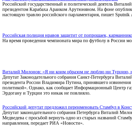
Российский государственный и политический деятель Виталий
президентом Карабаха Араиком Арутюняном. На фоне опублик
настоящую травлю российского парламентария, пишет Sputnik
Российская полиция нравов защитит от попрошаек, карманник
На время проведения чемпионата мира по футболу в России мо
Виталий Милонов: «Я ни коим образом не люблю ни Турцию, 
Депутат Законодательного собрания Санкт-Петербурга Витали
президента России Владимира Путина, принявшего извинения 
политикой». Однако, как сообщает Информационный Центр газ
Эрдогану и Турции это никак не повлияло.
Российский депутат предложил переименовать Стамбул в Кон
Депутат законодательного собрания Петербурга Виталий Мило
Медведева с просьбой вернуть одно из старых названий Стамбу
направления, передает РИА «Новости».