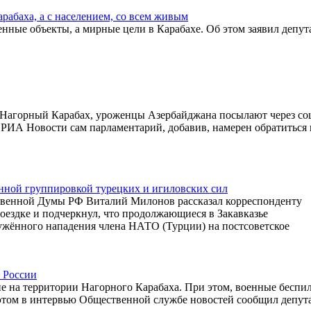
рабаха, а с населением, со всем живым
нные объекты, а мирные цели в Карабахе. Об этом заявил депут
 Нагорный Карабах, уроженцы Азербайджана посылают через со
л РИА Новости сам парламентарий, добавив, намерен обратиться
ённой группировкой турецких и игиловских сил
твенной Думы РФ Виталий Милонов рассказал корреспонденту
оездке и подчеркнул, что продолжающиеся в Закавказье
ужённого нападения члена НАТО (Турции) на постсоветское
 России
 на территории Нагорного Карабаха. При этом, военные беспи
этом в интервью Общественной службе новостей сообщил депут