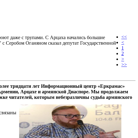
<<
оюют даже с трупами. С Арцаха начались большие
<
" с Серобом Оганяном сказал депутат Государственной
1
2
>
>>
олее тридцати лет Информационный центр «Еркрамас»
 Армении, Арцахе и армянской Диаспоре. Мы продолжаем
ржке читателей, которым небезразличны судьба армянского
 связаны