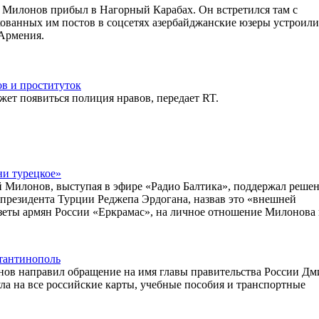
 Милонов прибыл в Нагорный Карабах. Он встретился там с
ованных им постов в соцсетях азербайджанские юзеры устроили
 Армения.
ов и проституток
жет появиться полиция нравов, передает RT.
ни турецкое»
й Милонов, выступая в эфире «Радио Балтика», поддержал реше
президента Турции Реджепа Эрдогана, назвав это «внешней
еты армян России «Еркрамас», на личное отношение Милонова 
стантинополь
нов направил обращение на имя главы правительства России Дм
ла на все российские карты, учебные пособия и транспортные