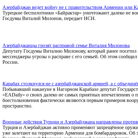
Азербайджан ведет войну не с правительством Армении или Ка
Турецкие беспилотники «Байрактар» уничтожают далеко не вое
Госдумы Виталий Милонов, передает НСН.
Азербайджанцы грозят расправой семье Виталия Милонова
Депутату Госдумы Виталию Милонову, который ранее посетил
мессенджеры угрозы о расправе с его семьей. Об этом сообщи
России.
Карабах столкнулся не с азербайджанской армией, а с объедин
Побывавший накануне в Нагорном Карабахе депутат Государс
«EADaily» о своих далеко не самых приятных впечатлениях о п
боестолкновения фактически являются первым примером воор
пространство.
Военные действия Турции и Азербайджана направлены против
Турция и Азербайджан активно применяют запрещённое оружие
уже залетают на территорию Армении для бомбардировок. Об 