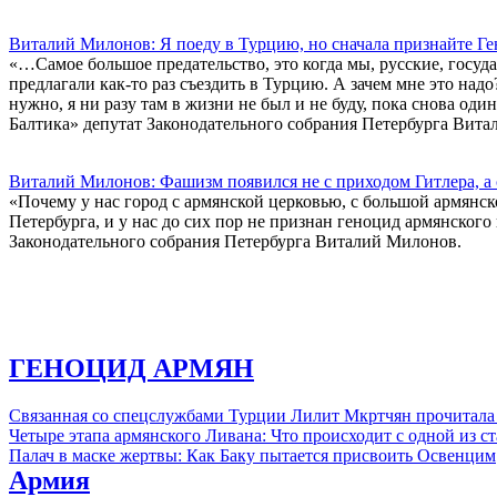
Виталий Милонов: Я поеду в Турцию, но сначала признайте Ге
«…Самое большое предательство, это когда мы, русские, госуд
предлагали как-то раз съездить в Турцию. А зачем мне это над
нужно, я ни разу там в жизни не был и не буду, пока снова оди
Балтика» депутат Законодательного собрания Петербурга Вит
Виталий Милонов: Фашизм появился не с приходом Гитлера, а
«Почему у нас город с армянской церковью, с большой армянск
Петербурга, и у нас до сих пор не признан геноцид армянского 
Законодательного собрания Петербурга Виталий Милонов.
ГЕНОЦИД АРМЯН
Связанная со спецслужбами Турции Лилит Мкртчян прочитала
Четыре этапа армянского Ливана: Что происходит с одной из 
Палач в маске жертвы: Как Баку пытается присвоить Освенцим
Армия