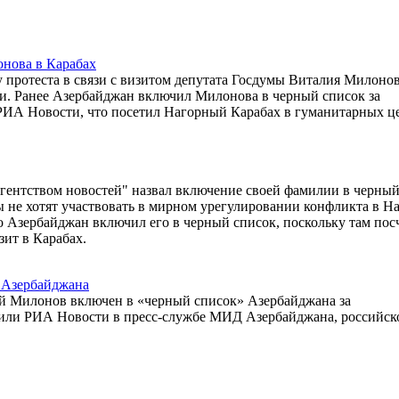
онова в Карабах
протеста в связи с визитом депутата Госдумы Виталия Милонов
и. Ранее Азербайджан включил Милонова в черный список за
л РИА Новости, что посетил Нагорный Карабах в гуманитарных ц
гентством новостей" назвал включение своей фамилии в черный
ы не хотят участвовать в мирном урегулировании конфликта в Н
о Азербайджан включил его в черный список, поскольку там пос
зит в Карабах.
 Азербайджана
й Милонов включен в «черный список» Азербайджана за
бщили РИА Новости в пресс-службе МИД Азербайджана, российс