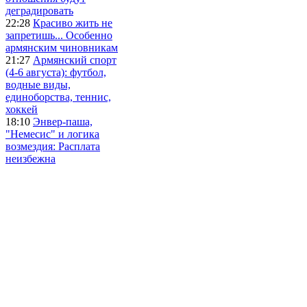
деградировать
22:28
Красиво жить не
запретишь... Особенно
армянским чиновникам
21:27
Армянский спорт
(4-6 августа): футбол,
водные виды,
единоборства, теннис,
хоккей
18:10
Энвер-паша,
"Немесис" и логика
возмездия: Расплата
неизбежна