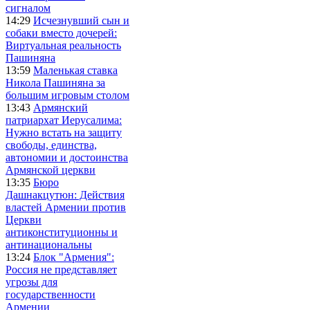
сигналом
14:29
Исчезнувший сын и
собаки вместо дочерей:
Виртуальная реальность
Пашиняна
13:59
Маленькая ставка
Никола Пашиняна за
большим игровым столом
13:43
Армянский
патриархат Иерусалима:
Нужно встать на защиту
свободы, единства,
автономии и достоинства
Армянской церкви
13:35
Бюро
Дашнакцутюн: Действия
властей Армении против
Церкви
антиконституционны и
антинациональны
13:24
Блок "Армения":
Россия не представляет
угрозы для
государственности
Армении