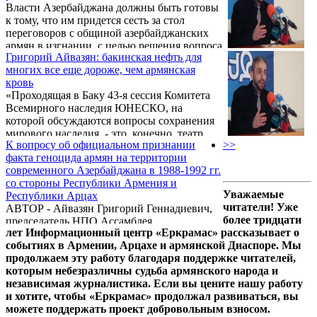
Власти Азербайджана должны быть готовы
к тому, что им придется сесть за стол
переговоров с общиной азербайджанских
армян в изгнании, с целью решения вопроса
Григорий Айвазян: бакинская нефть для
будущего устройства Азербайджана (его
многих все еще дороже, чем армянская
конфедерализации). При этом, арцахский
кровь
вопрос останется за рамками этих
«Проходящая в Баку 43-я сессия Комитета
переговоров, так как Арцах к нынешнему
Всемирного наследия ЮНЕСКО, на
Азербайджану и будущей
которой обсуждаются вопросы сохранения
«Азербайджанской конфедерации» не имеет
мирового наследия, - это, конечно, театр
никакого отношения. Об этом и других
К вопросу об официальном признании
>>
абсурда и королевство кривых зеркал», -
вопросах армяно-азербайджанских
факта геноцида армян на территории
сказал в интервью Информационному
отношений Информационный Центр
современного Азербайджана в 1988-1992 гг.
Центру «Еркрамас» председатель НПО
«Еркрамас» побеседовал с председателем ...
со стороны Республики Армения и
«Ассамблея Азербайджанских Армян»
Уважаемые
Республики Арцах
Григорий Айвазян.
читатели! Уже
АВТОР - Айвазян Григорий Геннадиевич,
более тридцати
председатель НПО Ассамблея
лет Информационный центр «Еркрамас» рассказывает о
Азербайджанских Армян, кандидат
событиях в Армении, Арцахе и армянской Диаспоре. Мы
исторических наук, научный сотрудник
продолжаем эту работу благодаря поддержке читателей,
Института археологии и этнографии НАН
которым небезразличны судьба армянского народа и
РА. ..
независимая журналистика. Если вы цените нашу работу
и хотите, чтобы «Еркрамас» продолжал развиваться, вы
можете поддержать проект добровольным взносом.