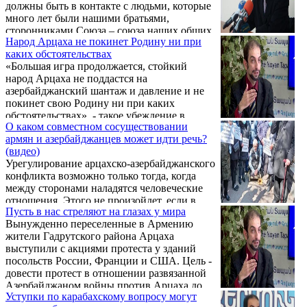
должны быть в контакте с людьми, которые
много лет были нашими братьями,
сторонниками Союза – союза наших общих
Народ Арцаха не покинет Родину ни при
интересов – интересов Арцаха, Армении и
каких обстоятельствах
России», - такое убеждение в интервью
«Большая игра продолжается, стойкий
Информационному Центру «Еркрамас»
народ Арцаха не поддастся на
высказал кандидат исторических наук,
азербайджанский шантаж и давление и не
кавказовед Григорий Айвазян.
покинет свою Родину ни при каких
обстоятельствах», - такое убеждение в
О каком совместном сосуществовании
интервью Информационному Центру
армян и азербайджанцев может идти речь?
«Еркрамас» высказал кандидат
(видео)
исторических наук, кавказовед Григорий
Урегулирование арцахско-азербайджанского
Айвазян.
конфликта возможно только тогда, когда
между сторонами наладятся человеческие
отношения. Этого не произойдет, если в
Пусть в нас стреляют на глазах у мира
Азербайджане будет поощряться публичное
Вынужденно переселенные в Армению
отрезание голов армян и выставление этого
жители Гадрутского района Арцаха
в интернет и т.д. Когда Алиев каждый день
выступили с акциями протеста у зданий
подогревает в Азербайджане
посольств России, Франции и США. Цель -
арменофобский нацизм о каком совместном
довести протест в отношении развязанной
сосуществовании может идти речь?
Азербайджаном войны против Арцаха до
Уступки по карабахскому вопросу могут
государств-сопредседателей Минской