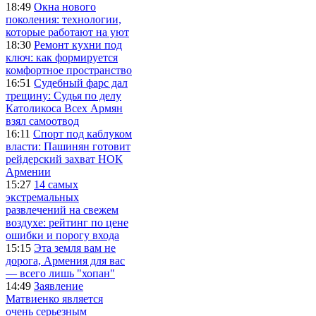
18:49
Окна нового
поколения: технологии,
которые работают на уют
18:30
Ремонт кухни под
ключ: как формируется
комфортное пространство
16:51
Судебный фарс дал
трещину: Судья по делу
Католикоса Всех Армян
взял самоотвод
16:11
Спорт под каблуком
власти: Пашинян готовит
рейдерский захват НОК
Армении
15:27
14 самых
экстремальных
развлечений на свежем
воздухе: рейтинг по цене
ошибки и порогу входа
15:15
Эта земля вам не
дорога, Армения для вас
— всего лишь "хопан"
14:49
Заявление
Матвиенко является
очень серьезным