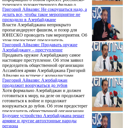
турецкого художественного фильма о
Григорий Айвазян: Не сокрушаться надо, а
взаимоотношениях двух стран. Как
делать все, чтобы такое мероприятие не
сообщает Информационный Центр
проходило в Азербайджане
«Еркрамас», Григорий Айвазян, в
Власти Азербайджана неприкрыто
частности, сказал:
пропагандируют фашизм, и позор для
ЮНЕСКО проводить там мероприятия. Об
этом предостерег председатель
Григорий Айвазян: Продавать оружие
общественной организации Ассамблея
Азербайджану – преступление
армян Азербайджана Григорий Айвазян на
Продавать оружие Азербайджану самое
встрече с журналистами.
настоящее преступление. Об этом заявил
председатель общественной организации
Ассамблея армян Азербайджана Григорий
Айвазян на встрече с журналистами.
Григорий Айвазян: Азербайджан
продолжит вооружаться до зубов
Хотя формально Азербайджан и должен
готовиться к миру, на деле он продолжает
готовиться к войне и продолжит
вооружаться до зубов. Об этом предостерег
председатель общественной организации
Будущее устройство Азербайджана решат
Ассамблея армян Азербайджана Григорий
армяне и другие автохтонные народы
Айвазян на встрече с журналистами.
региона