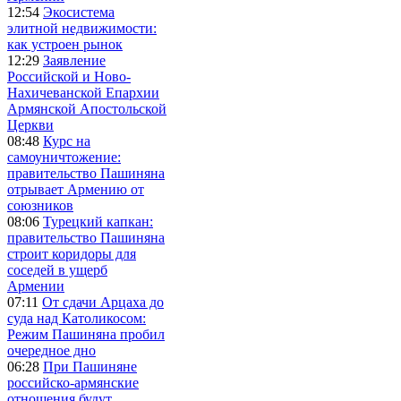
12:54
Экосистема
элитной недвижимости:
как устроен рынок
12:29
Заявление
Российской и Ново-
Нахичеванской Епархии
Армянской Апостольской
Церкви
08:48
Курс на
самоуничтожение:
правительство Пашиняна
отрывает Армению от
союзников
08:06
Турецкий капкан:
правительство Пашиняна
строит коридоры для
соседей в ущерб
Армении
07:11
От сдачи Арцаха до
суда над Католикосом:
Режим Пашиняна пробил
очередное дно
06:28
При Пашиняне
российско-армянские
отношения будут