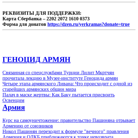
РЕКВИЗИТЫ ДЛЯ ПОДДЕРЖКИ:
Карта Сбербанка – 2202 2072 1610 0373
Форма для донатов
https://dzen.ru/yerkramas?donate=true
ГЕНОЦИД АРМЯН
Связанная со спецслужбами Турции Лилит Мкртчян
прочитала лекцию в Музее-институте Геноцида армян
Четыре этапа армянского Ливана: Что происходит с одной из
старейших армянских общин мира
Палач в маске жертвы: Как Баку пытается присвоить
Освенцим
Армия
Курс на самоуничтожение: правительство Пашиняна отрывает
Армению от союзников
Никол Пашинян переходит к формуле "вечного" правления
Армения и ОДКБ приближаются к точке невозврата