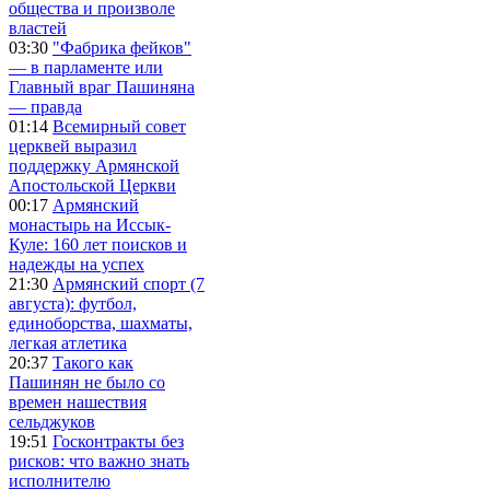
общества и произволе
властей
03:30
"Фабрика фейков"
— в парламенте или
Главный враг Пашиняна
— правда
01:14
Всемирный совет
церквей выразил
поддержку Армянской
Апостольской Церкви
00:17
Армянский
монастырь на Иссык-
Куле: 160 лет поисков и
надежды на успех
21:30
Армянский спорт (7
августа): футбол,
единоборства, шахматы,
легкая атлетика
20:37
Такого как
Пашинян не было со
времен нашествия
сельджуков
19:51
Госконтракты без
рисков: что важно знать
исполнителю