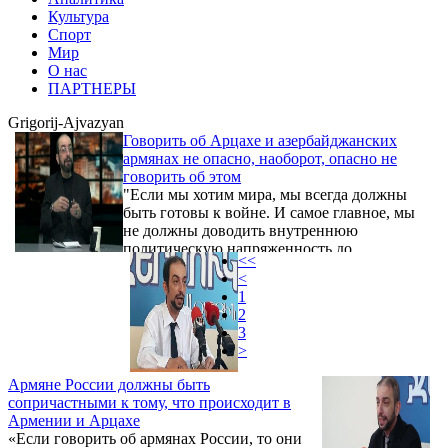
Культура
Спорт
Мир
О нас
ПАРТНЕРЫ
Grigorij-Ajvazyan
Говорить об Арцахе и азербайджанских
армянах не опасно, наоборот, опасно не
говорить об этом
"Если мы хотим мира, мы всегда должны
быть готовы к войне. И самое главное, мы
не должны доводить внутреннюю
политическую напряженность до
<<
гражданской войны, которая станет
<
подарком для Азербайджана. Мы не
1
должны оправдывать действия
2
Азербайджана, а обязаны делать то, что
3
считаем правильным для нашей
>
государственности и нации", - сказал в
интервью Step1.am председатель Ассамблеи
Армяне России должны быть
азербайджанских армян, историк Григорий
сопричастными к тому, что происходит в
Айвазян.
Армении и Арцахе
«Если говорить об армянах России, то они