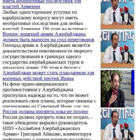
иметь необратимые последствия для
группы ОБСЕ и требование своего
властей Армении
возвращения на родину и возвращения
Любые односторонние уступки по
Гадрута Арцаху.
карабахскому вопросу могут иметь
необратимые последствия для любых
властей Армении. Об этом на встрече с
Вопрос лишений армян Азербайджана
журналистами заявил руководитель
должен быть вынесен на стол переговоров
Ассамблеи азербайджанских армян
Геноцид армян в Азербайджане является
Григорий Айвазян.
доказательством невозможности мирного
сосуществования в границах одного
государства азербайджанских турок и
арцахских армян. Об этом в беседе с
Азербайджан может стать плацдармом для
журналистами в мемориале Цицернакаберд
военных действий против Ирана
13 января заявил глава Ассамблеи армян
На фоне ирано-американского
Азербайджана Григорий Айвазян.
противостояния у Азербайджана
проснулась надежда на то, что он может
реализовать свои планы, которые связаны с
претензиями на Северный Иран, где, по
Россия должна прозреть пока не поздно
некоторым данным, живет около 30 млн.
Россия должна прозреть пока не поздно, -
азербайджанцев. Об этом на встрече с
такое убеждение выразил руководитель
журналистами 8 января заявил председатель
НПО «Ассамблея Азербайджанских
Ассамблеи армян Азербайджана Григорий
Армян» Григорий Айвазян, комментируя
Айвазян.
информацию о новом проекте российско-