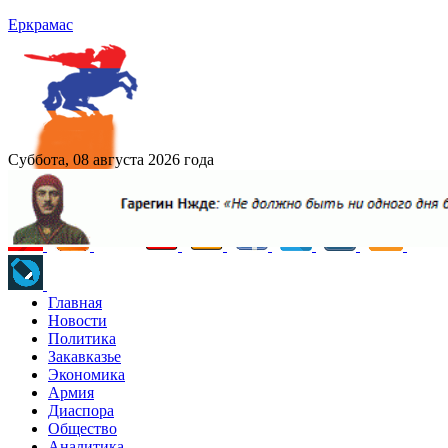
Еркрамас
Суббота, 08 августа 2026 года
Главная
Новости
Политика
Закавказье
Экономика
Армия
Диаспора
Общество
Аналитика