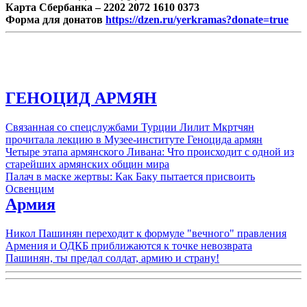
Карта Сбербанка – 2202 2072 1610 0373
Форма для донатов
https://dzen.ru/yerkramas?donate=true
ГЕНОЦИД АРМЯН
Связанная со спецслужбами Турции Лилит Мкртчян
прочитала лекцию в Музее-институте Геноцида армян
Четыре этапа армянского Ливана: Что происходит с одной из
старейших армянских общин мира
Палач в маске жертвы: Как Баку пытается присвоить
Освенцим
Армия
Никол Пашинян переходит к формуле "вечного" правления
Армения и ОДКБ приближаются к точке невозврата
Пашинян, ты предал солдат, армию и страну!