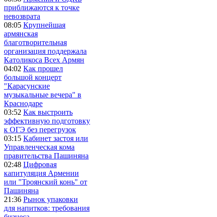
приближаются к точке
невозврата
08:05
Крупнейшая
армянская
благотворительная
организация поддержала
Католикоса Всех Армян
04:02
Как прошел
большой концерт
"Карасунские
музыкальные вечера" в
Краснодаре
03:52
Как выстроить
эффективную подготовку
к ОГЭ без перегрузок
03:15
Кабинет застоя или
Управленческая кома
правительства Пашиняна
02:48
Цифровая
капитуляция Армении
или "Троянский конь" от
Пашиняна
21:36
Рынок упаковки
для напитков: требования
бизнеса