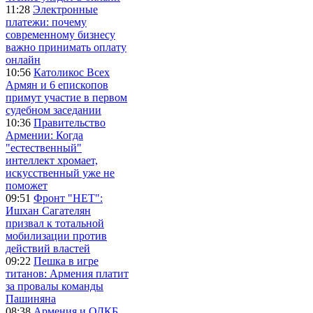
11:28
Электронные
платежи: почему
современному бизнесу
важно принимать оплату
онлайн
10:56
Католикос Всех
Армян и 6 епископов
примут участие в первом
судебном заседании
10:36
Правительство
Армении: Когда
"естественный"
интеллект хромает,
искусственный уже не
поможет
09:51
Фронт "НЕТ":
Ишхан Сагателян
призвал к тотальной
мобилизации против
действий властей
09:22
Пешка в игре
титанов: Армения платит
за провалы команды
Пашиняна
08:38
Армения и ОДКБ