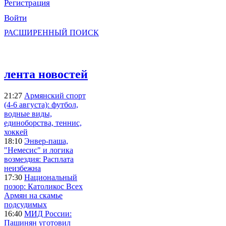
Регистрация
Войти
РАСШИРЕННЫЙ ПОИСК
лента новостей
21:27
Армянский спорт
(4-6 августа): футбол,
водные виды,
единоборства, теннис,
хоккей
18:10
Энвер-паша,
"Немесис" и логика
возмездия: Расплата
неизбежна
17:30
Национальный
позор: Католикос Всех
Армян на скамье
подсудимых
16:40
МИД России:
Пашинян уготовил