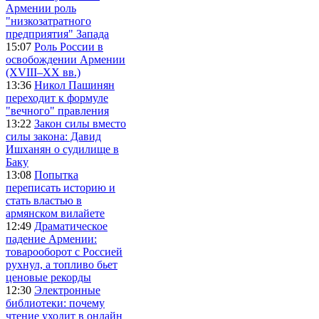
Армении роль
"низкозатратного
предприятия" Запада
15:07
Роль России в
освобождении Армении
(XVIII–XX вв.)
13:36
Никол Пашинян
переходит к формуле
"вечного" правления
13:22
Закон силы вместо
силы закона: Давид
Ишханян о судилище в
Баку
13:08
Попытка
переписать историю и
стать властью в
армянском вилайете
12:49
Драматическое
падение Армении:
товарооборот с Россией
рухнул, а топливо бьет
ценовые рекорды
12:30
Электронные
библиотеки: почему
чтение уходит в онлайн