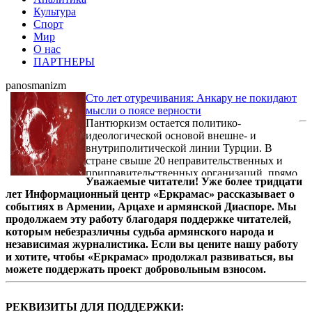
Культура
Спорт
Мир
О нас
ПАРТНЕРЫ
panosmanizm
Сто лет отуречивания: Анкару не покидают
мысли о поясе верности
Пантюркизм остается политико-
идеологической основой внешне- и
внутриполитической линии Турции. В
стране свыше 20 неправительственных и
приправительственных организаций, прямо
Уважаемые читатели! Уже более тридцати
или опосредованно проповедующих
лет Информационный центр «Еркрамас» рассказывает о
создание пояса государств, дружественных
событиях в Армении, Арцахе и армянской Диаспоре. Мы
Анкаре и ею патронируемых. Он включает
продолжаем эту работу благодаря поддержке читателей,
не меньше 20 флагов.
которым небезразличны судьба армянского народа и
независимая журналистика. Если вы цените нашу работу
и хотите, чтобы «Еркрамас» продолжал развиваться, вы
можете поддержать проект добровольным взносом.
РЕКВИЗИТЫ ДЛЯ ПОДДЕРЖКИ: