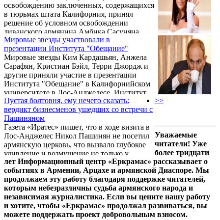
освобождению заключенных, содержащихся
в тюрьмах штата Калифорния, принял
решение об условном освобождении
ливанского армянина Амбика Сасуняна.
Мировые звезды участвовали в
Соответствующее решение от 29 декабря
презентации Института "Обещание"
будет направлено губернатору штата, в
Мировые звезды Ким Кардашьян, Анжела
случае согласия которого ливанский
Сарафян, Кристиан Бэйл, Терри Джордж и
армянин, отбывающий пожизненный срок в
другие приняли участие в презентации
калифорнийской тюрьме, сможет выйти на
Института "Обещание" в Калифорнийском
свободу.
университете в Лос-Анджелесе. Институт
Пустая болтовня, ему нечего сказать:
>>
был основан на средства одноименного
вердикт бизнесменов ушедших со встречи с
фильма и будет заниматься вопросами прав
Пашиняном
человека.
Газета «Иратес» пишет, что в ходе визита в
Уважаемые
Лос-Анджелес Никол Пашинян не посетил
читатели! Уже
армянскую церковь, что вызвало глубокое
более тридцати
удивление и возмущение не только у
лет Информационный центр «Еркрамас» рассказывает о
местных священнослужителей, но и у
событиях в Армении, Арцахе и армянской Диаспоре. Мы
мирян.
продолжаем эту работу благодаря поддержке читателей,
которым небезразличны судьба армянского народа и
независимая журналистика. Если вы цените нашу работу
и хотите, чтобы «Еркрамас» продолжал развиваться, вы
можете поддержать проект добровольным взносом.