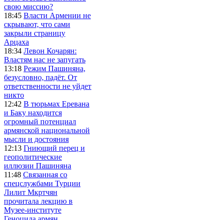
свою миссию?
18:45
Власти Армении не
скрывают, что сами
закрыли страницу
Арцаха
18:34
Левон Кочарян:
Властям нас не запугать
13:18
Режим Пашиняна,
безусловно, падёт. От
ответственности не уйдет
никто
12:42
В тюрьмах Еревана
и Баку находится
огромный потенциал
армянской национальной
мысли и достояния
12:13
Гниющий перец и
геополитические
иллюзии Пашиняна
11:48
Связанная со
спецслужбами Турции
Лилит Мкртчян
прочитала лекцию в
Музее-институте
Геноцида армян