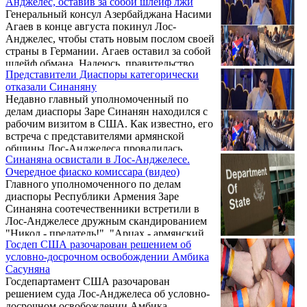
Анджелес, оставив за собой шлейф лжи
подписал закон, объявляющий 24 апреля
Генеральный консул Азербайджана Насими
Днем памяти жертв геноцида и не рабочим
Агаев в конце августа покинул Лос-
днем. Законопроект, внесенный членом
Анджелес, чтобы стать новым послом своей
законодательного собрания штата
страны в Германии. Агаев оставил за собой
Калифорния Адрином Назаряном 7 февраля
шлейф обмана. Надеюсь, правительство
2022 года, был единогласно принят обеими
Представители Диаспоры категорически
Германии будет внимательно следить за
палатами законодательного собрания штата
отказали Синаняну
этим сомнительным азербайджанским
в конце августа ...
Недавно главный уполномоченный по
«дипломатом».
делам диаспоры Заре Синанян находился с
рабочим визитом в США. Как известно, его
встреча с представителями армянской
общины Лос-Анджелеса провалилась,
Синаняна освистали в Лос-Анджелесе.
поскольку, еще не начавшись, участники
Очередное фиаско комиссара (видео)
встречи начали скандировать "Никол,
Главного уполномоченного по делам
предатель!", "Заре, предатель!". По
диаспоры Республики Армения Заре
сведениям газеты «Паст», основная цель
Синаняна соотечественники встретили в
командировки Заре Синаняна в США
Лос-Анджелесе дружным скандированием
состояла в привлечении инвестиций в
"Никол - предатель!", "Арцах - армянский,
Армению или хотя бы общения
Госдеп США разочарован решением об
Никол - турецкий!", развернув плакат с
инвестиций.
условно-досрочном освобождении Амбика
надписью “Синанян – предатель!”.
Сасуняна
Очередная встреча с диаспорой
Госдепартамент США разочарован
незадачливого "комиссара" Пашиняна
решением суда Лос-Анджелеса об условно-
оказалась провальной. А ведь Лос-
досрочном освобождении Амбика