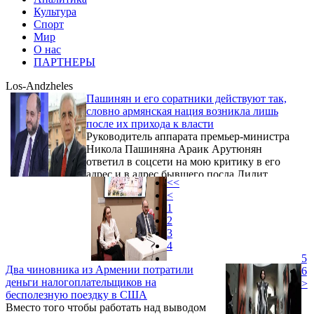
Культура
Спорт
Мир
О нас
ПАРТНЕРЫ
Los-Andzheles
Пашинян и его соратники действуют так,
словно армянская нация возникла лишь
после их прихода к власти
Руководитель аппарата премьер-министра
Никола Пашиняна Араик Арутюнян
ответил в соцсети на мою критику в его
адрес и в адрес бывшего посла Лилит
<<
Макунц в связи с их спорной поездкой в
<
Лос-Анджелес.
1
2
3
4
5
Два чиновника из Армении потратили
6
деньги налогоплательщиков на
>
бесполезную поездку в США
Вместо того чтобы работать над выводом