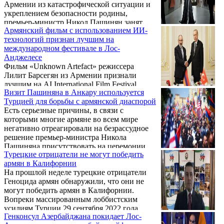
Армении из катастрофической ситуации и
укреплением безопасности родины,
премьер-министр Никол Пашинян занят
Армянский фильм с использованием ИИ-
тем, что отталкивает армянскую диаспору.
технологий признан лучшим на
Пашинян командировал на прошлой неделе
международном фестивале в Лос-
в Лос Анджелес двух своих
Анджелесе
высокопоставленных чиновников, якобы
Фильм «Unknown Artefact» режиссера
для того, чтобы «противостоять
Лилит Барсегян из Армении признали
дезинформации», распространяемой
лучшим на AI International Film Festival,
армянами в США.: Отправил он своего
Визит Пашиняна в Анкару используется
который прошел 14 декабря в Лос-
главного советника и бывшего посла в
Турцией для борьбы с армянской диаспорой
Анджелесе. Об этом сообщает официальная
США Лилит Макунц и руководителя
Есть серьезные причины, в связи с
страница фестиваля.
аппарата премьер-министра Араика
которыми многие армяне во всем мире
Арутюнян ...
негативно отреагировали на безрассудное
решение премьер-министра Никола
Пашиняна присутствовать на церемонии
Турецкие отрицатели не могут победить
инаугурации президента Турции Реджепа
армян в Калифорнии
Тайипа Эрдогана в Анкаре 3 июня 2023
На прошлой неделе турецкие отрицатели
года.
Геноцида армян обнаружили, что они не
могут победить армян в Калифорнии.
Вопреки массированным лоббистским
усилиям Турции 29 сентября 2022 года
Генконсул Азербайджана покидает Лос-
губернатор Калифорнии Гэвин Ньюсом