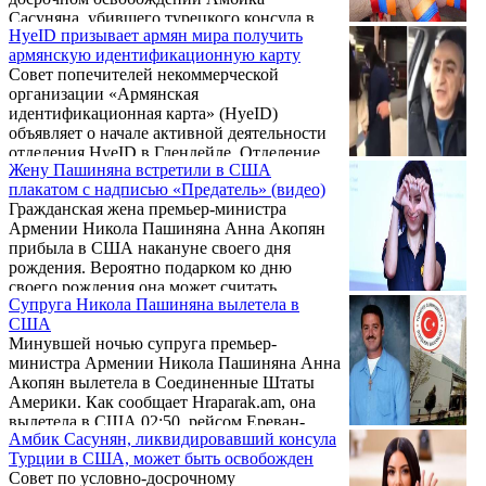
Анджелес, можно сказать, его родное
Сасуняна, убившего турецкого консула в
"гнездо", ибо кем был Синанян до
HyeID призывает армян мира получить
Калифорнии. Об этом говорится в
"революции любви и солидарности"? А
армянскую идентификационную карту
соответствующем сообщении, размещенном
был Синанян мэром калифорнийского
Совет попечителей некоммерческой
на сайте Госдепа. Ранее офис губернатора
Глендей ...
организации «Армянская
Калифорнии Гэвина Ньюсома сообщил
идентификационная карта» (HyeID)
Армянскому Национальному Комитету
объявляет о начале активной деятельности
Америки, что он больше не будет подавать
отделения HyeID в Глендейле. Отделение
апелляции против решения суда.
Жену Пашиняна встретили в США
организации «Армянская
плакатом с надписью «Предатель» (видео)
идентификационная карта» в Глендейле –
Гражданская жена премьер-министра
первое в списке отделений, которые будут
Армении Никола Пашиняна Анна Акопян
работать во многих странах мира. Уже
прибыла в США накануне своего дня
зарегистрировано более 30 владельцев карт.
рождения. Вероятно подарком ко дню
Для получения Армянской
своего рождения она может считать
идентификационной карты в организацию
Супруга Никола Пашиняна вылетела в
организованную для нее встречу в
продолжает обращаться большое количество
США
аэропорту.
армян, проживающих в разных странах
Минувшей ночью супруга премьер-
мира.
министра Армении Никола Пашиняна Анна
Акопян вылетела в Соединенные Штаты
Америки. Как сообщает Hraparak.am, она
вылетела в США 02:50, рейсом Ереван-
Амбик Сасунян, ликвидировавший консула
Доха-Лос-Анджелес авиакомпании «Катар».
Турции в США, может быть освобожден
Совет по условно-досрочному