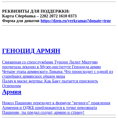
РЕКВИЗИТЫ ДЛЯ ПОДДЕРЖКИ:
Карта Сбербанка – 2202 2072 1610 0373
Форма для донатов
https://dzen.ru/yerkramas?donate=true
ГЕНОЦИД АРМЯН
Связанная со спецслужбами Турции Лилит Мкртчян
прочитала лекцию в Музее-институте Геноцида армян
Четыре этапа армянского Ливана: Что происходит с одной из
старейших армянских общин мира
Палач в маске жертвы: Как Баку пытается присвоить
Освенцим
Армия
Никол Пашинян переходит к формуле "вечного" правления
Армения и ОДКБ приближаются к точке невозврата
Пашинян, ты предал солдат, армию и страну!