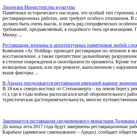
Лицензия Министерства культуры
Памятники исторического наследия, это особый тип строения,
реставрационных работах, они требуют особого отношения. В с
должен быть очень высок, и иметь ряд специфических особенн
требований, предъявляемый, к подобного типа организациям. 
Минку ...
Реставрация лепнины и архитектурных памятников любой сло
Компания «Ac Holding» проводит реставрации по лепнине в моск
восстановление, а также препятствие дальнейшему разрушени
в степени повреждения и своеобразности орнамента. Кроме то
возведении здания, или при ремонте, выполненном с нарушен
выше факторы ...
В Арцахе продолжается реставрация имеющей важное значение
В 18 км к северо-востоку от Степанакерта – на левом берегу р
гг.), где в годы войны располагался штаб оборонительного рай
туристическая достопримечательность, многие путешественник
Завершается реставрация средневекового монастыря Дадиванк
До конца лета 2017 года будут завершены реставрационные ра
Карабахе (армянское самоназвание – Арцах), сообщает общест