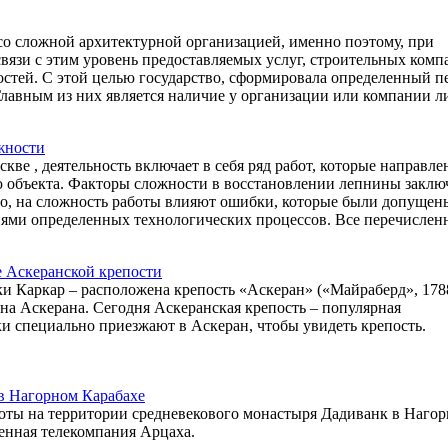
 со сложной архитектурной организацией, именно поэтому, при
вязи с этим уровень предоставляемых услуг, строительных комп
остей. С этой целью государство, сформировала определенный п
Главным из них является наличие у организации или компании 
жности
ве , деятельность включает в себя ряд работ, которые направле
ю объекта. Факторы сложности в восстановлении лепнины заклю
го, на сложность работы влияют ошибки, которые были допущен
иями определенных технологических процессов. Все перечислен
 Аскеранской крепости
еки Каркар – расположена крепость «Аскеран» («Майраберд», 178
она Аскерана. Сегодня Аскеранская крепость – популярная
и специально приезжают в Аскеран, чтобы увидеть крепость.
 в Нагорном Карабахе
боты на территории средневекового монастыря Дадиванк в Наго
венная телекомпания Арцаха.