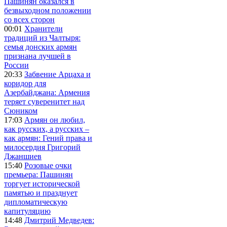
Пашинян оказался в
безвыходном положении
со всех сторон
00:01
Хранители
традиций из Чалтыря:
семья донских армян
признана лучшей в
России
20:33
Забвение Арцаха и
коридор для
Азербайджана: Армения
теряет суверенитет над
Сюником
17:03
Армян он любил,
как русских, а русских –
как армян: Гений права и
милосердия Григорий
Джаншиев
15:40
Розовые очки
премьера: Пашинян
торгует исторической
памятью и празднует
дипломатическую
капитуляцию
14:48
Дмитрий Медведев: