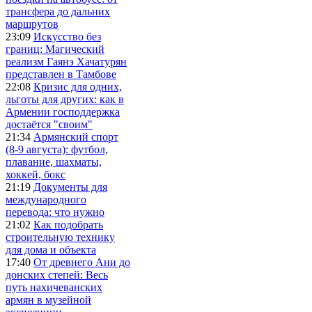
трансфера до дальних
маршрутов
23:09
Искусство без
границ: Магический
реализм Гаянэ Хачатурян
представлен в Тамбове
22:08
Кризис для одних,
льготы для других: как в
Армении господдержка
достаётся "своим"
21:34
Армянский спорт
(8-9 августа): футбол,
плавание, шахматы,
хоккей, бокс
21:19
Документы для
международного
перевода: что нужно
21:02
Как подобрать
строительную технику
для дома и объекта
17:40
От древнего Ани до
донских степей: Весь
путь нахичеванских
армян в музейной