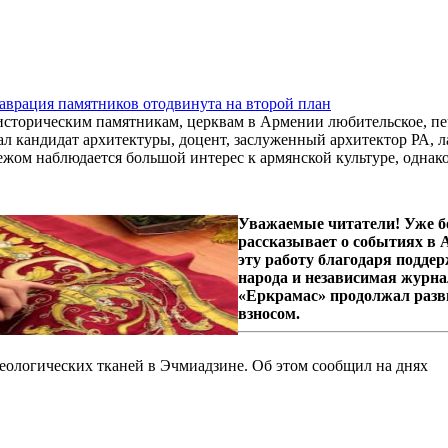
аврация памятников отодвинута на второй план
сторическим памятникам, церквам в Армении любительское, печ
ал кандидат архитектуры, доцент, заслуженный архитектор РА, л
ежом наблюдается большой интерес к армянской культуре, однако 
Уважаемые читатели! Уже б
рассказывает о событиях в
эту работу благодаря подде
народа и независимая журна
«Еркрамас» продолжал разв
взносом.
еологических тканей в Эчмиадзине. Об этом сообщил на днях