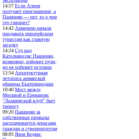
экспозиции
14:57
Если Алиев
получает приглашение, а
Пашинян — нет, то о чем
это говорит?
14:42
Армению начали
продавать европейским
туристам как главную
загадку
14:24
Суд над
Католикосом: Пашинян,
возможно, избежит пули,
но не избежит истории
12:54
Архитектурная
летопись армянской
общины Екатеринодара
10:40
Мост между
Москвой и Ереваном:
"Лазаревский клуб" бьет
тревогу
09:20
Пашинян за
собственные провалы
расплачивается деньгами
граждан и суверенитетом
08:05
Яков Кедми: