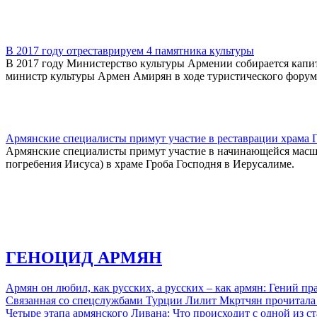
В 2017 году отреставрируем 4 памятника культуры
В 2017 году Министерство культуры Армении собирается капита
министр культуры Армен Амирян в ходе туристического форума
Армянские специалисты примут участие в реставрации храма 
Армянские специалисты примут участие в начинающейся масшт
погребения Иисуса) в храме Гроба Господня в Иерусалиме.
ГЕНОЦИД АРМЯН
Армян он любил, как русских, а русских – как армян: Гений 
Связанная со спецслужбами Турции Лилит Мкртчян прочитала
Четыре этапа армянского Ливана: Что происходит с одной из 