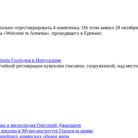
льно отреставрировать 4 памятника. Об этом заявил 28 октября
 «Welcome to Armenia», проходящего в Ереване.
Гроба Господня в Иерусалиме
абной реставрации кувуклии (часовни, сооруженной, над мест
права и милосердия Григорий Джаншиев
 лекцию в Музее-институте Геноцида армян
старейших армянских общин мира