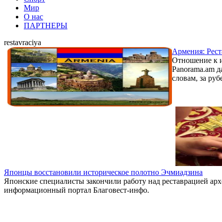
Мир
О нас
ПАРТНЕРЫ
restavraciya
Армения: Рест
Отношение к и
Panorama.am д
словам, за руб
Японцы восстановили историческое полотно Эчмиадзина
Японские специалисты закончили работу над реставрацией арх
информационный портал Благовест-инфо.