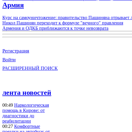
Армия
Курс на самоуничтожение: правительство Пашиняна отрывает
Никол Пашинян переходит к формуле "вечного" правления
Армения и ОДКБ приближаются к точке невозврата
Регистрация
Войти
РАСШИРЕННЫЙ ПОИСК
лента новостей
00:49
Наркологическая
помощь в Кирове: от
диагностики до
реабилитации
00:27
Комфортные
поездки на автобусе: от