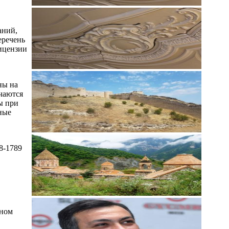
аний,
еречень
лицензии
ны на
чаются
ы при
ные
8-1789
рном