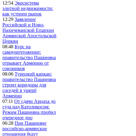
12:54
Экосистема
элитной недвижимости:
как устроен рынок
12:29
Заявление
Российской и Ново-
Нахичеванской Епархии
Армянской Апостольской
Церкви
08:48
Курс на
самоуничтожение:
правительство Пашиняна
отрывает Армению от
союзников
08:06
Турецкий капкан:
правительство Пашиняна
строит коридоры для
соседей в ущерб
Армении
07:11
От сдачи Арцаха до
суда над Католикосом:
Режим Пашиняна пробил
очередное дно
06:28
При Пашиняне
российско-армянские
отношения будут