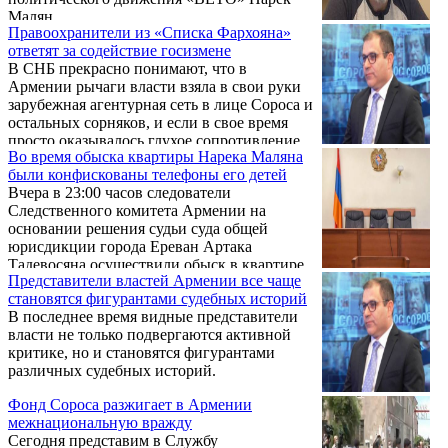
Малян.
Правоохранители из «Списка Фархояна»
ответят за содействие госизмене
В СНБ прекрасно понимают, что в
Армении рычаги власти взяла в свои руки
зарубежная агентурная сеть в лице Сороса и
остальных сорняков, и если в свое время
просто оказывалось глухое сопротивление
Во время обыска квартиры Нарека Маляна
СНБ, сейчас уже очаги сопротивления
были конфискованы телефоны его детей
достаточно очевидны, там очень хорошо
Вчера в 23:00 часов следователи
знают, что нужно сделать, как и когда. Об
Следственного комитета Армении на
этом в прямом эфире в Facebook заявил
основании решения судьи суда общей
сегодня сооснователь движения «ВЕТО»
юрисдикции города Ереван Артака
Нарек Малян.
Тадевосяна осуществили обыск в квартире
Представители властей Армении все чаще
руководителя общественно-политического
становятся фигурантами судебных историй
движения «ВЕТО» Нарека Маляна. Об этом
В последнее время видные представители
написал на своей странице в Facebook
власти не только подвергаются активной
адвокат последнего Тигран Атанесян. Он, в
критике, но и становятся фигурантами
частности, отметил:
различных судебных историй.
Фонд Сороса разжигает в Армении
межнациональную вражду
Сегодня представим в Службу