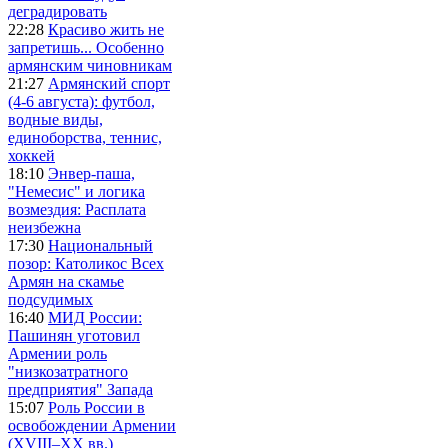
деградировать
22:28
Красиво жить не
запретишь... Особенно
армянским чиновникам
21:27
Армянский спорт
(4-6 августа): футбол,
водные виды,
единоборства, теннис,
хоккей
18:10
Энвер-паша,
"Немесис" и логика
возмездия: Расплата
неизбежна
17:30
Национальный
позор: Католикос Всех
Армян на скамье
подсудимых
16:40
МИД России:
Пашинян уготовил
Армении роль
"низкозатратного
предприятия" Запада
15:07
Роль России в
освобождении Армении
(XVIII–XX вв.)