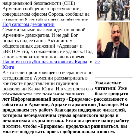
национальной безопасности (СНБ)
Армении сообщение о преступлении,
совершаемом офисом Сороса, сообщил на
созванной 8 сентября пресс-конференции
Под сапогом демократии
общественный деятель, учредитель
Семимильными шагами идет по «новой
общественно-политического движения
Армении» демократия. И не дай Бог
«ВЕТО» Нарек Малян.
попасть под ее сапог. Активистам
общественных движений «Адеквад» и
«ВЕТО» это, к сожалению, не удалось. Под
сапог демократии они попали во время
Пашинян и глубинная психология Карла
>>
автопробега по трассе Арташат – Ереван, и
Юнга
случилось это 13 июля, то есть в тот самый
А что если происходящее со вчерашнего по
день, когда правительство и парламентское
сегодняшнее в Армении рассматривать в
большинство совместными усилиями
Уважаемые
контексте представлений глубинной
продлили режим чрезвычайного положения
читатели! Уже
психологии Карла Юнга. И в частности его
уже в четвертый раз.
более тридцати
убежденности, что поведение пациента
лет Информационный центр «Еркрамас» рассказывает о
возможно истолковывать через образы
событиях в Армении, Арцахе и армянской Диаспоре. Мы
психологических потерь, связанных с его
продолжаем эту работу благодаря поддержке читателей,
любимыми игрушками из детства, которые
которым небезразличны судьба армянского народа и
в том же самом детстве у этого пациента
независимая журналистика. Если вы цените нашу работу
грубо отобрал (сломал) некто физически
и хотите, чтобы «Еркрамас» продолжал развиваться, вы
намного сильный.
можете поддержать проект добровольным взносом.