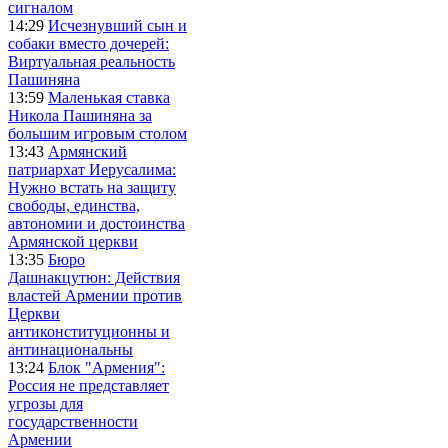
сигналом
14:29
Исчезнувший сын и
собаки вместо дочерей:
Виртуальная реальность
Пашиняна
13:59
Маленькая ставка
Никола Пашиняна за
большим игровым столом
13:43
Армянский
патриархат Иерусалима:
Нужно встать на защиту
свободы, единства,
автономии и достоинства
Армянской церкви
13:35
Бюро
Дашнакцутюн: Действия
властей Армении против
Церкви
антиконституционны и
антинациональны
13:24
Блок "Армения":
Россия не представляет
угрозы для
государственности
Армении