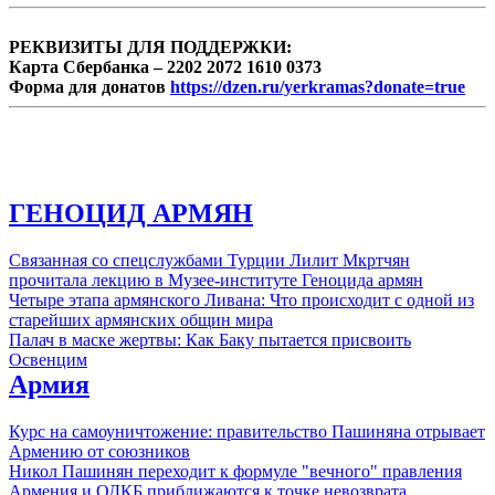
РЕКВИЗИТЫ ДЛЯ ПОДДЕРЖКИ:
Карта Сбербанка – 2202 2072 1610 0373
Форма для донатов
https://dzen.ru/yerkramas?donate=true
ГЕНОЦИД АРМЯН
Связанная со спецслужбами Турции Лилит Мкртчян
прочитала лекцию в Музее-институте Геноцида армян
Четыре этапа армянского Ливана: Что происходит с одной из
старейших армянских общин мира
Палач в маске жертвы: Как Баку пытается присвоить
Освенцим
Армия
Курс на самоуничтожение: правительство Пашиняна отрывает
Армению от союзников
Никол Пашинян переходит к формуле "вечного" правления
Армения и ОДКБ приближаются к точке невозврата