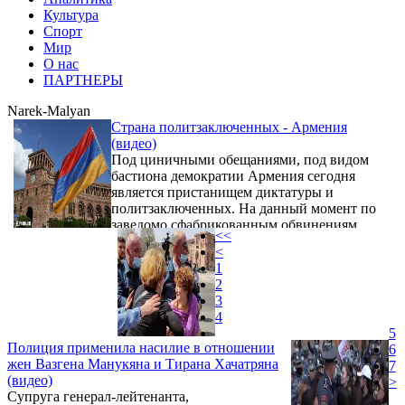
Культура
Спорт
Мир
О нас
ПАРТНЕРЫ
Narek-Malyan
Страна политзаключенных - Армения
(видео)
Под циничными обещаниями, под видом
бастиона демократии Армения сегодня
является пристанищем диктатуры и
политзаключенных. На данный момент по
заведомо сфабрикованным обвинениям,
<<
политически мотивированным и
<
сфабрикованным уголовным делам около
1
тридцати человек находятся под арестом.
2
3
4
5
Полиция применила насилие в отношении
6
жен Вазгена Манукяна и Тирана Хачатряна
7
(видео)
>
Супруга генерал-лейтенанта,