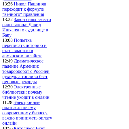
13:36
Никол Пашинян
переходит к формуле
"вечного" правления
13:22
Закон силы вместо
силы закона: Давид
Ишханян о судилище в
Баку
13:08
Попытка
переписать историю и
стать властью в
армянском вилайете
12:49
Драматическое
падение Армении:
товарооборот с Россией
рухнул, а топливо бьет
ценовые рекорды
12:30
Электронные
библиотеки: почему
чтение уходит в онлайн
11:28
Электронные
платежи: почему
современному бизнесу
важно принимать оплату
онлайн
10:56
Католикос Всех