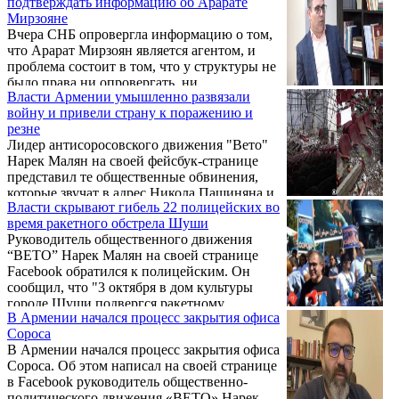
подтверждать информацию об Арарате
соцсетях активно обсуждают ряд проколов,
Мирзояне
допущенных николовскими
Вчера СНБ опровергла информацию о том,
пропагандистами.
что Арарат Мирзоян является агентом, и
проблема состоит в том, что у структуры не
было права ни опровергать, ни
Власти Армении умышленно развязали
подтверждать. Мягко говоря, это странно, и
войну и привели страну к поражению и
возможно было политически навязано СНБ.
резне
Об этом в прямом эфире в Facebook заявил
Лидер антисоросовского движения "Вето"
руководитель движения ВЕТО Нарек
Нарек Малян на своей фейсбук-странице
Малян, комментируя заявление о том, что
представил те общественные обвинения,
спикер Национального собрания Армении
которые звучат в адрес Никола Пашиняна и
Арарат Мирзоян является агентом Турции и
Власти скрывают гибель 22 полицейских во
его команды:
СНБ.
время ракетного обстрела Шуши
Руководитель общественного движения
“ВЕТО” Нарек Малян на своей странице
Facebook обратился к полицейским. Он
сообщил, что "3 октября в дом культуры
городе Шуши подвергся ракетному
В Армении начался процесс закрытия офиса
обстрелу из израильского ОТРК "Lora":
Сороса
погибли 22 полицейских, о которых до сих
В Армении начался процесс закрытия офиса
пор власти умалчивают".
Сороса. Об этом написал на своей странице
в Facebook руководитель общественно-
политического движения «ВЕТО» Нарек