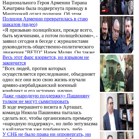
Национального Героя Армении Тирана
Хачатряна была подвергнута приводу в
Маштоцкий отдел полиции. Об этом
Полиция Армении превратилась в стаю
сообщил руководитель движения «ВЕТО»
шакалов (видео)
Нарек Малян на своей странице в фейсбук.
«Я призываю полицейских, прежде всего,
Бывший заместитель начальника Генштаба
быть мужчинами, а потом полицейскими», -
Вооруженных сил РА генерал-лейтенант
заявил сегодня в беседе с журналистами
Тиран Хачатрян в беседе с “ФактИнфо”
руководитель общественно-политического
подтвердил, что его супругу Амест Ерицян
движения "ВЕТО" Нарек Малян. Он также
сегодня подвергли приводу у здания
Весь этот фарс взорвется, но взрывом не
сообщил, что в отделении полиции в
правительства. При этом Хачатрян не
закончится
отношении одной из женщин было
захотел комментировать инцидент.
"Всех людей, против которых
применено насилие. «Эти же полицейские
осуществляется преследование, объединяет
вечером придут домой и поздравят своих
одно: все они всю свою жизнь изучали
матерей и жен с 7 апреля, но за несколько
армяно-азербайджанский военный
часов до этого укладывали женщин на
конфликт и его историю, научно
землю, применяли насилие», - сказал Нарек
Даже «народную поддержку» Пашиняну
представляя этот конфликт
Малян.
толком не могут сымитировать
международному сообществу", - заявил в
В ходе вчерашнего визита в Арташат,
ходе акции, проводимой перед зданием
команда Никола Пашиняна пыталась
СНБ в поддержку бывшего аппарата НС
сделать все, чтобы организовать премьеру
политзаключенного Ара Сагателяна,
«народную поддержку», но либо энтузиазма
учредитель общественно-политического
у кайларастов уже поубавилось, либо
движения "ВЕТО" Нарек Малян.
У СНБ не было права ни опровергать, ни
элементарной фантазии не хватает. В