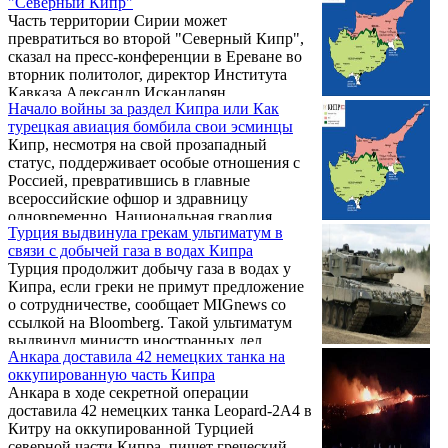
"Северный Кипр"
Обращением к государствам - членам
Часть территории Сирии может
Совета Безопасности ООН, государствам -
превратиться во второй "Северный Кипр",
членам Совета Европы, Европейскому
сказал на пресс-конференции в Ереване во
Парламенту, к греческому, армянскому,
вторник политолог, директор Института
ассирийскому народам, их духовным и
Кавказа Александр Искандарян.
национальным лидерам, а также к народам
Начало войны за раздел Кипра или Как
Большого Ближнего Востока и Балкан, чьи
турецкая авиация бомбила свои эсминцы
исторические права были попраны ...
Кипр, несмотря на свой прозападный
статус, поддерживает особые отношения с
Россией, превратившись в главные
всероссийские офшор и здравницу
одновременно. Национальная гвардия
Турция выдвинула грекам ультиматум в
Кипра по‑прежнему оснащена в основном
связи с добычей газа в водах Кипра
нашим оружием, только вместо Т‑34‑85 там
Турция продолжит добычу газа в водах у
теперь Т‑80У, а также боевые вертолеты
Кипра, если греки не примут предложение
Ми‑35М..
о сотрудничестве, сообщает MIGnews со
ссылкой на Bloomberg. Такой ультиматум
выдвинул министр иностранных дел
Анкара доставила 42 немецких танка на
Анкары Мевлют Чавушоглу.
оккупированную часть Кипра
Анкара в ходе секретной операции
доставила 42 немецких танка Leopard-2A4 в
Китру на оккупированной Турцией
северной части Кипра, пишет греческий