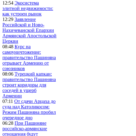
12:54
Экосистема
элитной недвижимости:
как устроен рынок
12:29
Заявление
Российской и Ново-
Нахичеванской Епархии
Армянской Апостольской
Церкви
08:48
Курс на
самоуничтожение:
правительство Пашиняна
отрывает Армению от
союзников
08:06
Турецкий капкан:
правительство Пашиняна
строит коридоры для
соседей в ущерб
Армении
07:11
От сдачи Арцаха до
суда над Католикосом:
Режим Пашиняна пробил
очередное дно
06:28
При Пашиняне
российско-армянские
отношения будут