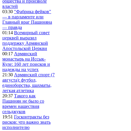
общества и произволе
властей
03:30
"Фабрика фейков"
— в парламенте или
Главный враг Пашиняна
— правда
01:14
Всемирный совет
церквей выразил
поддержку Армянской
Апостольской Церкви
00:17
Армянский
монастырь на Иссык-
Куле: 160 лет поисков и
надежды на успех
21:30
Армянский спорт (7
августа): футбол,
единоборства, шахматы,
легкая атлетика
20:37
Такого как
Пашинян не было со
времен нашествия
сельджуков
19:51
Госконтракты без
рисков: что важно знать
исполнителю