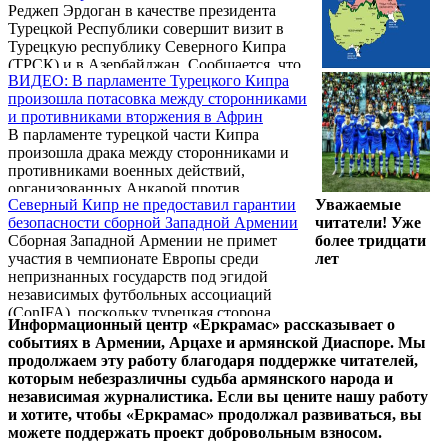
Реджеп Эрдоган в качестве президента
Турецкой Республики совершит визит в
Турецкую республику Северного Кипра
(ТРСК) и в Азербайджан. Сообщается, что
ВИДЕО: В парламенте Турецкого Кипра
визит президента Турции в ТРСК и
произошла потасовка между сторонниками
Азербайджан состоится после инаугурации,
и противниками вторжения в Африн
которая запланирована на июль, хотя о
В парламенте турецкой части Кипра
точной дате инаугурации президента
произошла драка между сторонниками и
Эрдогана не сообщается.
противниками военных действий,
организованных Анкарой против
Северный Кипр не предоставил гарантии
Уважаемые
сирийских курдов, контролирующих
безопасности сборной Западной Армении
читатели! Уже
сирийский город Африн. Об этом сообщает
Сборная Западной Армении не примет
более тридцати
турецкая газета Cumhuriyet.
участия в чемпионате Европы среди
лет
непризнанных государств под эгидой
независимых футбольных ассоциаций
(ConIFA), поскольку турецкая сторона
Информационный центр «Еркрамас» рассказывает о
Северного Кипра не предоставила гарантии
событиях в Армении, Арцахе и армянской Диаспоре. Мы
безопасности футболистам армянской
продолжаем эту работу благодаря поддержке читателей,
команды.
которым небезразличны судьба армянского народа и
независимая журналистика. Если вы цените нашу работу
и хотите, чтобы «Еркрамас» продолжал развиваться, вы
можете поддержать проект добровольным взносом.