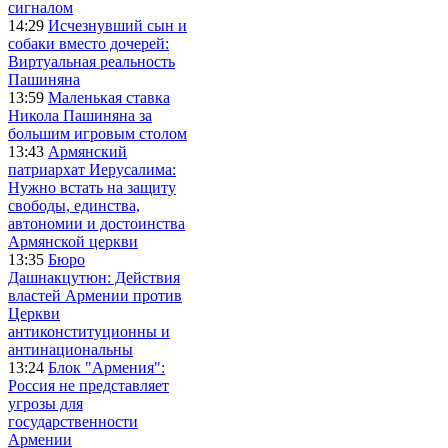
сигналом
14:29
Исчезнувший сын и
собаки вместо дочерей:
Виртуальная реальность
Пашиняна
13:59
Маленькая ставка
Никола Пашиняна за
большим игровым столом
13:43
Армянский
патриархат Иерусалима:
Нужно встать на защиту
свободы, единства,
автономии и достоинства
Армянской церкви
13:35
Бюро
Дашнакцутюн: Действия
властей Армении против
Церкви
антиконституционны и
антинациональны
13:24
Блок "Армения":
Россия не представляет
угрозы для
государственности
Армении