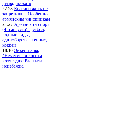
деградировать
22:28
Красиво жить не
запретишь... Особенно
армянским чиновникам
21:27
Армянский спорт
(4-6 августа): футбол,
водные виды,
единоборства, теннис,
хоккей
18:10
Энвер-паша,
"Немесис" и логика
возмездия: Расплата
неизбежна