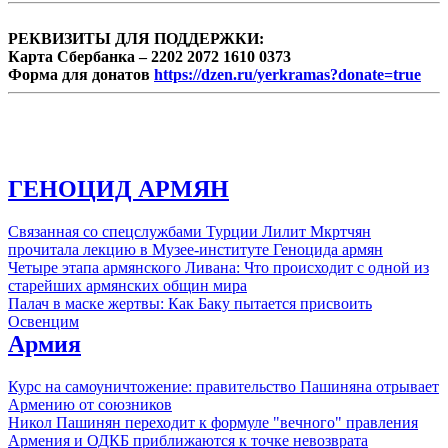
РЕКВИЗИТЫ ДЛЯ ПОДДЕРЖКИ:
Карта Сбербанка – 2202 2072 1610 0373
Форма для донатов
https://dzen.ru/yerkramas?donate=true
ГЕНОЦИД АРМЯН
Связанная со спецслужбами Турции Лилит Мкртчян
прочитала лекцию в Музее-институте Геноцида армян
Четыре этапа армянского Ливана: Что происходит с одной из
старейших армянских общин мира
Палач в маске жертвы: Как Баку пытается присвоить
Освенцим
Армия
Курс на самоуничтожение: правительство Пашиняна отрывает
Армению от союзников
Никол Пашинян переходит к формуле "вечного" правления
Армения и ОДКБ приближаются к точке невозврата