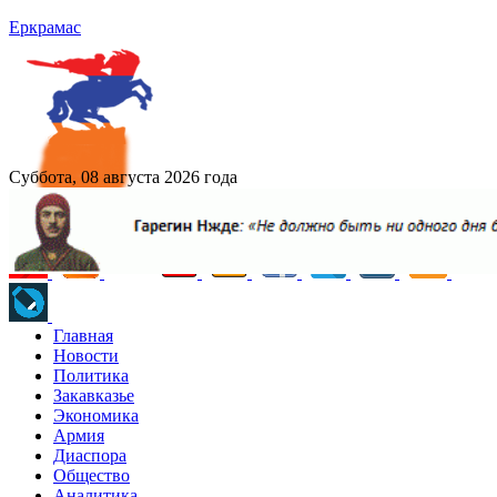
Еркрамас
Суббота, 08 августа 2026 года
Главная
Новости
Политика
Закавказье
Экономика
Армия
Диаспора
Общество
Аналитика