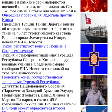
влияние в рамках новой напористой
внешней политики, пишет аналитик Сет
Дж. Францман в статье для Jerusalem Post в
Очередная провокация Эрдогана против
среду.
Кипра
Президент Турции Тайип Эрдоган заявил
об открытии для посещения закрытого в
течение 46 лет туристического квартала
Вароша города Фамагусты на Кипре,
передает РИА Новости.
Турки репетируют войну с Грецией в
Средиземноморье
Турция и самопровозглашенная Турецкая
Республика Северного Кипра проведут
военные учения в Средиземноморье,
сообщило РИА Новости со ссылкой на
турецкое Минобороны.
Положить конец государственному
терроризму Турецкой Республики
Депутаты Национального Собрания
(Парламента) Западной Армении Эдуард
Полатидис (Полатов), Давид Хиноев и
Мартик Гаспарян, в связи с 45-й
годовщиной оккупации Турцией северной
В Сирии может образоваться второй
части Республики Кипр, выступили с