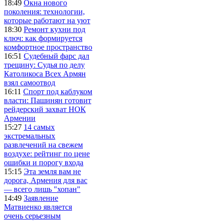
18:49
Окна нового
поколения: технологии,
которые работают на уют
18:30
Ремонт кухни под
ключ: как формируется
комфортное пространство
16:51
Судебный фарс дал
трещину: Судья по делу
Католикоса Всех Армян
взял самоотвод
16:11
Спорт под каблуком
власти: Пашинян готовит
рейдерский захват НОК
Армении
15:27
14 самых
экстремальных
развлечений на свежем
воздухе: рейтинг по цене
ошибки и порогу входа
15:15
Эта земля вам не
дорога, Армения для вас
— всего лишь "хопан"
14:49
Заявление
Матвиенко является
очень серьезным