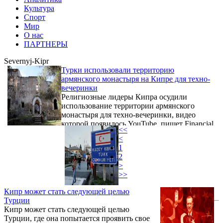
Культура
Спорт
Мир
О нас
ПАРТНЕРЫ
Severnyj-Kipr
Турки использовали территорию
армянского монастыря на Кипре для техно-
вечеринки
Религиозные лидеры Кипра осудили
использование территории армянского
монастыря для техно-вечеринки, видео
которой появилось YouTube, пишет Financial
<<
Mirror. Монастырь Святого Магара
<
расположен в горном хребте Пентадактилос
1
на оккупированном турками северном
2
Кипре.
>
>>
Кипр может стать следующей целью
Турции
Кипр может стать следующей целью
Турции, где она попытается проявить свое