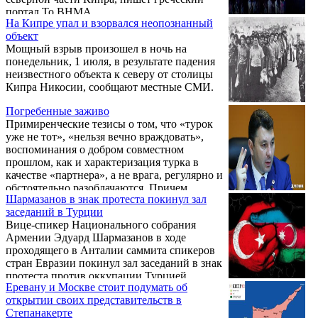
портал To BHMA.
На Кипре упал и взорвался неопознанный
объект
Мощный взрыв произошел в ночь на
понедельник, 1 июля, в результате падения
неизвестного объекта к северу от столицы
Кипра Никосии, сообщают местные СМИ.
Погребенные заживо
Примиренческие тезисы о том, что «турок
уже не тот», «нельзя вечно враждовать»,
воспоминания о добром совместном
прошлом, как и характеризация турка в
качестве «партнера», а не врага, регулярно и
обстоятельно разоблачаются. Причем
Шармазанов в знак протеста покинул зал
делается это не только армянскими
заседаний в Турции
исследователями, но, как бы это не звучало
Вице-спикер Национального собрания
странно, самими турками. При этом
Армении Эдуард Шармазанов в ходе
приводимые турецкими авторами факты
проходящего в Анталии саммита спикеров
зачастую касаются не только событий
стран Евразии покинул зал заседаний в знак
вековой давности, но и совсем недавней
протеста против оккупации Турцией
истории. Эти факты не просто говорят —
Еревану и Москве стоит подумать об
Северного Кипра.
они буквально ...
открытии своих представительств в
Степанакерте