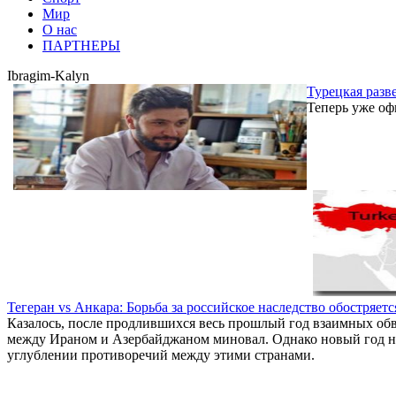
Мир
О нас
ПАРТНЕРЫ
Ibragim-Kalyn
Турецкая разв
Теперь уже оф
Тегеран vs Анкара: Борьба за российское наследство обостряетс
Казалось, после продлившихся весь прошлый год взаимных об
между Ираном и Азербайджаном миновал. Однако новый год нач
углублении противоречий между этими странами.