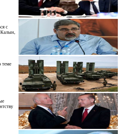
ся с
 Калын,
 теме
ые
нтству