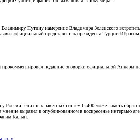
урецких убийц и фашистов вымаливая "эпоху мира".
 Владимиру Путину намерение Владимира Зеленского встретить
 заявил официальный представитель президента Турции Ибрагим
 прокомментировал недавние оговорки официальной Анкары по
 у России зенитных ракетных систем С-400 может иметь обратн
 мнение выразил в опубликованном в воскресенье интервью аге
рагим Калын.
м году