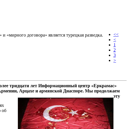
<<
и «мирного договора» является турецкая разведка.
<
1
2
3
>
олее тридцати лет Информационный центр «Еркрамас»
 Армении, Арцахе и армянской Диаспоре. Мы продолжаем
эту
ях
 об