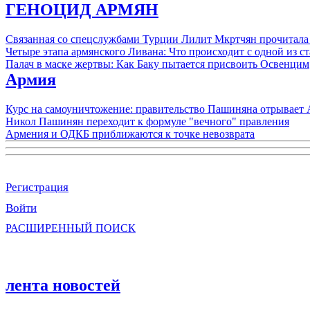
ГЕНОЦИД АРМЯН
Связанная со спецслужбами Турции Лилит Мкртчян прочитала
Четыре этапа армянского Ливана: Что происходит с одной из 
Палач в маске жертвы: Как Баку пытается присвоить Освенцим
Армия
Курс на самоуничтожение: правительство Пашиняна отрывает
Никол Пашинян переходит к формуле "вечного" правления
Армения и ОДКБ приближаются к точке невозврата
Регистрация
Войти
РАСШИРЕННЫЙ ПОИСК
лента новостей