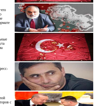
 что
о
ые
ормате
ьные
ута
ма
ресс-
лой
торов с