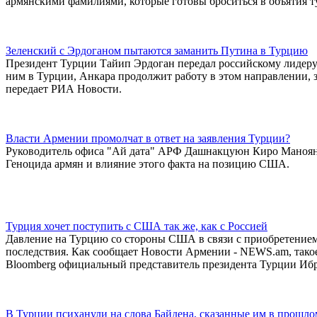
армянскими фамилиями, которые готовы броситься в объятия т
Зеленский с Эрдоганом пытаются заманить Путина в Турцию
Президент Турции Тайип Эрдоган передал российскому лидеру
ним в Турции, Анкара продолжит работу в этом направлении,
передает РИА Новости.
Власти Армении промолчат в ответ на заявления Турции?
Руководитель офиса "Ай дата" АРФ Дашнакцуюн Киро Маноян
Геноцида армян и влияние этого факта на позицию США.
Турция хочет поступить с США так же, как с Россией
Давление на Турцию со стороны США в связи с приобретением
последствия. Как сообщает Новости Армении - NEWS.am, такое
Bloomberg официальный представитель президента Турции Иб
В Турции психанули на слова Байдена, сказанные им в прошло