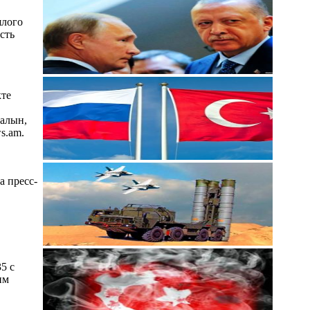
шлого
сть
кте
Калын,
s.am.
а пресс-
5 c
им