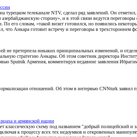
оссии
а турецком телеканале NTV, сделал ряд заявлений. Он отметил,
 азербайджанскую сторону», и в этой связи ведутся переговоры 
 По его словам, «такой визит готовился, но появились некотор
, что Анкара готовит встречу и переговоры в трехстороннем ф
ей не претерпела никаких принципиальных изменений, и отдел
обальную стратегию Анкары. Об этом советник директора Инстит
вью Sputnik Армения, комментируя недавние заявления Ибраги
 нормализации отношений. Об этом в интервью CNNturk заявил п
рцаха и армянской нации
ет классическую схему под названием "добрый полицейский и з
ключая к процессу всех тех недоумков и откровенных манипуля