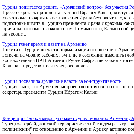
Турция попытается решить «Армянский вопрос» без участия Р
Пресс-секретарь президента Турции Ибрагим Калын, выступая н
«некоторые проармянские заявления Ирана беспокоят нас, как и
подготовке визита в Турцию президента Ирана Ибрахима Раиси.
причины, которые отложили его». Помимо того, Калын сообщил
на уровне ...
Турция тянет время и давит на Армению
Политика Турции по части нормализации отношений с Армени
встречи на уровне рабочих групп не в состоянии изменить гл
востоковедения НАН Армении Рубен Сафрастян заявил в интер
Калына – представителя турецкого лидера.
Турция похвалила армянские власти за конструктивность
Турция знает, что Армения настроена конструктивно по части
секретарь президента Турции Ибрагим Калын.
Концепция "эпохи мира" угрожает существованию Армении, А
Турецко-азербайджанский террористический тандем разыгрыва
полицейский" по отношению к Армении и Арцаху, активно под