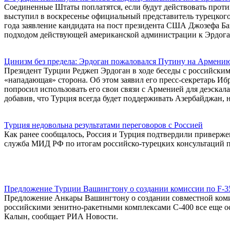
Соединенные Штаты поплатятся, если будут действовать прот
выступил в воскресенье официальный представитель турецког
года заявление кандидата на пост президента США Джозефа Ба
подходом действующей американской администрации к Эрдога
Цинизм без предела: Эрдоган пожаловался Путину на Армени
Президент Турции Реджеп Эрдоган в ходе беседы с российски
«нападающая» сторона. Об этом заявил его пресс-секретарь И
попросил использовать его свои связи с Арменией для деэскал
добавив, что Турция всегда будет поддерживать Азербайджан, н
Турция недовольна результатами переговоров с Россией
Как ранее сообщалось, Россия и Турция подтвердили приверж
служба МИД РФ по итогам российско-турецких консультаций 
Предложение Турции Вашингтону о создании комиссии по F-35 
Предложение Анкары Вашингтону о создании совместной комис
российскими зенитно-ракетными комплексами C-400 все еще ост
Калын, сообщает РИА Новости.