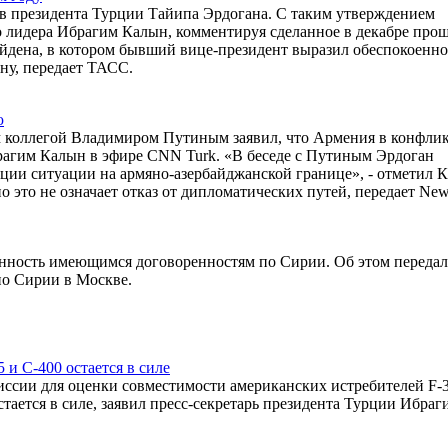
ив президента Турции Тайипа Эрдогана. С таким утверждением
о лидера Ибрагим Калын, комментируя сделанное в декабре про
йдена, в котором бывший вице-президент выразил обеспокоенно
ну, передает ТАСС.
ю
м коллегой Владимиром Путиным заявил, что Армения в конфли
брагим Калын в эфире CNN Turk. «В беседе с Путиным Эрдоган
ации ситуации на армяно-азербайджанской границе», - отметил 
о это не означает отказ от дипломатических путей, передает New
енность имеющимся договоренностям по Сирии. Об этом передал
по Сирии в Москве.
и C-400 остается в силе
сии для оценки совместимости американских истребителей F-3
ается в силе, заявил пресс-секретарь президента Турции Ибраг