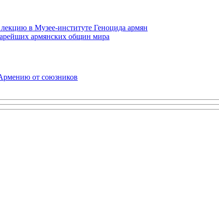
 лекцию в Музее-институте Геноцида армян
старейших армянских общин мира
 Армению от союзников