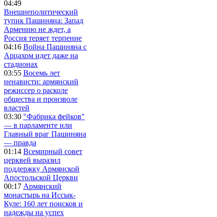
04:49
Внешнеполитический
тупик Пашиняна: Запад
Армению не ждет, а
Россия теряет терпение
04:16
Война Пашиняна с
Арцахом идет даже на
стадионах
03:55
Восемь лет
ненависти: армянский
режиссер о расколе
общества и произволе
властей
03:30
"Фабрика фейков"
— в парламенте или
Главный враг Пашиняна
— правда
01:14
Всемирный совет
церквей выразил
поддержку Армянской
Апостольской Церкви
00:17
Армянский
монастырь на Иссык-
Куле: 160 лет поисков и
надежды на успех