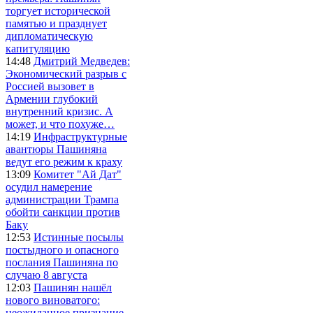
торгует исторической
памятью и празднует
дипломатическую
капитуляцию
14:48
Дмитрий Медведев:
Экономический разрыв с
Россией вызовет в
Армении глубокий
внутренний кризис. А
может, и что похуже…
14:19
Инфраструктурные
авантюры Пашиняна
ведут его режим к краху
13:09
Комитет "Ай Дат"
осудил намерение
администрации Трампа
обойти санкции против
Баку
12:53
Истинные посылы
постыдного и опасного
послания Пашиняна по
случаю 8 августа
12:03
Пашинян нашёл
нового виноватого:
неожиданное признание