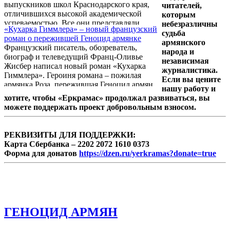
выпускников школ Краснодарского края,
читателей,
отличившихся высокой академической
которым
успеваемостью. Все они представляли
небезразличны
«Кухарка Гиммлера» – новый французский
армянские общины городов и районов
судьба
роман о пережившей Геноцид армянке
Кубани. В этом году торжественное
армянского
Французский писатель, обозреватель,
мероприятие, организуемое Региональным
народа и
биограф и телеведущий Франц-Оливье
отделением Союза армян России
независимая
Жисбер написал новый роман «Кухарка
Краснодарского края, прошло уже в
журналистика.
Гиммлера». Героиня романа – пожилая
четвертый раз и в нем приняло участие
Если вы цените
армянка Роза, пережившая Геноцид армян.
около 130 наших юных соотечественников.
нашу работу и
Об этом сообщает «Nouvelles d'Arménie».
хотите, чтобы «Еркрамас» продолжал развиваться, вы
можете поддержать проект добровольным взносом.
РЕКВИЗИТЫ ДЛЯ ПОДДЕРЖКИ:
Карта Сбербанка – 2202 2072 1610 0373
Форма для донатов
https://dzen.ru/yerkramas?donate=true
ГЕНОЦИД АРМЯН