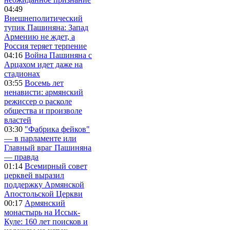
04:49
Внешнеполитический
тупик Пашиняна: Запад
Армению не ждет, а
Россия теряет терпение
04:16
Война Пашиняна с
Арцахом идет даже на
стадионах
03:55
Восемь лет
ненависти: армянский
режиссер о расколе
общества и произволе
властей
03:30
"Фабрика фейков"
— в парламенте или
Главный враг Пашиняна
— правда
01:14
Всемирный совет
церквей выразил
поддержку Армянской
Апостольской Церкви
00:17
Армянский
монастырь на Иссык-
Куле: 160 лет поисков и