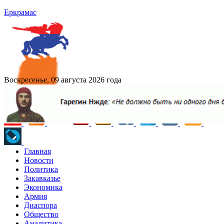
Еркрамас
Воскресенье, 09 августа 2026 года
Главная
Новости
Политика
Закавказье
Экономика
Армия
Диаспора
Общество
Аналитика