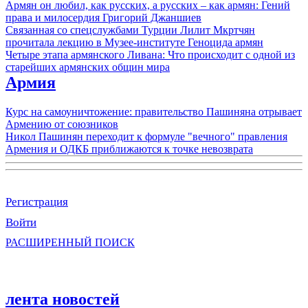
Армян он любил, как русских, а русских – как армян: Гений
права и милосердия Григорий Джаншиев
Связанная со спецслужбами Турции Лилит Мкртчян
прочитала лекцию в Музее-институте Геноцида армян
Четыре этапа армянского Ливана: Что происходит с одной из
старейших армянских общин мира
Армия
Курс на самоуничтожение: правительство Пашиняна отрывает
Армению от союзников
Никол Пашинян переходит к формуле "вечного" правления
Армения и ОДКБ приближаются к точке невозврата
Регистрация
Войти
РАСШИРЕННЫЙ ПОИСК
лента новостей