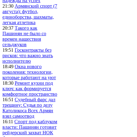
надежды на успех
21:30
Армянский спорт (7
августа): футбол,
единоборства, шахматы,
легкая атлетика
20:37
Такого как
Пашинян не было со
времен нашествия
сельджуков
19:51
Госконтракты без
рисков: что важно знать
исполнителю
18:49
Окна нового
поколения: технологии,
которые работают на уют
18:30
Ремонт кухни под
ключ: как формируется
комфортное пространство
16:51
Судебный фарс дал
трещину: Судья по делу
Католикоса Всех Армян
взял самоотвод
16:11
Спорт под каблуком
власти: Пашинян готовит
рейдерский захват НОК