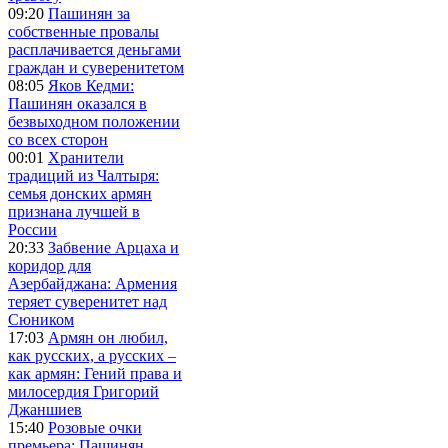
09:20
Пашинян за
собственные провалы
расплачивается деньгами
граждан и суверенитетом
08:05
Яков Кедми:
Пашинян оказался в
безвыходном положении
со всех сторон
00:01
Хранители
традиций из Чалтыря:
семья донских армян
признана лучшей в
России
20:33
Забвение Арцаха и
коридор для
Азербайджана: Армения
теряет суверенитет над
Сюником
17:03
Армян он любил,
как русских, а русских –
как армян: Гений права и
милосердия Григорий
Джаншиев
15:40
Розовые очки
премьера: Пашинян