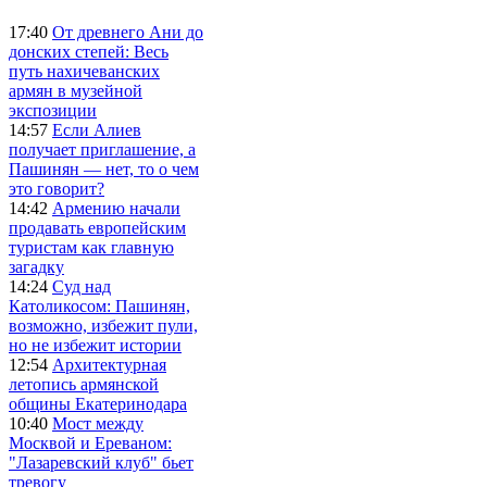
17:40
От древнего Ани до
донских степей: Весь
путь нахичеванских
армян в музейной
экспозиции
14:57
Если Алиев
получает приглашение, а
Пашинян — нет, то о чем
это говорит?
14:42
Армению начали
продавать европейским
туристам как главную
загадку
14:24
Суд над
Католикосом: Пашинян,
возможно, избежит пули,
но не избежит истории
12:54
Архитектурная
летопись армянской
общины Екатеринодара
10:40
Мост между
Москвой и Ереваном:
"Лазаревский клуб" бьет
тревогу