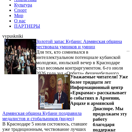
Культура
Спорт
Мир
О нас
ПАРТНЕРЫ
vypuskniki
Золотой запас Кубани: Армянская община
чествовала умников и умниц
Для тех, кто сомневался в
интеллектуальном потенциале кубанской
молодежи, июльский вечер в Краснодаре
стал весомым контраргументом. 6-го июля
2026 года зал «Орбита» фешенебельного
Уважаемые читатели! Уже
отеля Crown Plaza превратился в эпицентр
более тридцати лет
концентрации кубанского интеллекта. Здесь
Информационный центр
Региональное отделение Союза армян
«Еркрамас» рассказывает
России Краснодарского края провело
о событиях в Армении,
торжественное чествование
Арцахе и армянской
представляющих армянскую общину
Диаспоре. Мы
выпускников, которые доказали: единый
Армянская община Кубани поздравила
продолжаем эту
государственный экзамен — это не
медалистов и стобальников (видео)
работу
приговор, а отличная площадка для личного
В Краснодаре 5 июля состоялось, ставшее
благодаря
...
уже традиционным, чествование лучших
поддержке