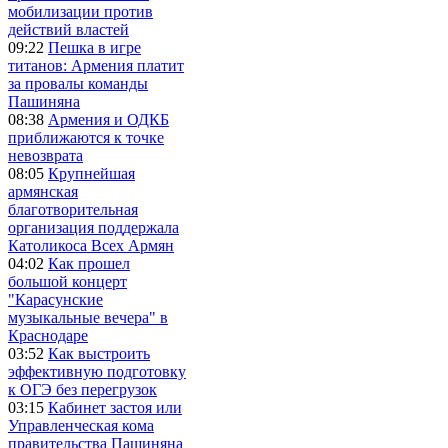
мобилизации против
действий властей
09:22
Пешка в игре
титанов: Армения платит
за провалы команды
Пашиняна
08:38
Армения и ОДКБ
приближаются к точке
невозврата
08:05
Крупнейшая
армянская
благотворительная
организация поддержала
Католикоса Всех Армян
04:02
Как прошел
большой концерт
"Карасунские
музыкальные вечера" в
Краснодаре
03:52
Как выстроить
эффективную подготовку
к ОГЭ без перегрузок
03:15
Кабинет застоя или
Управленческая кома
правительства Пашиняна