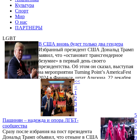
Культура
Спорт
Мир
О нас
ПАРТНЕРЫ
LGBT
В США вновь будет только два гендера
Избранный президент США Дональд Трамп
заявил, что «остановит трансгендерное
безумие» в первый день своего
президентства. Об этом он сказал, выступая
на мероприятии Turning Pointʼs AmericaFest
2024 в Финиксе, штат Аризона, 22 декабря.
<<
Слова Трампа приводит AFP.
<
1
2
3
4
5
Пашинян – надежда и опора ЛГБТ-
6
сообщества
7
Сразу после избрания на пост президента
8
Дональд Трамп объявил, что отныне в США
9