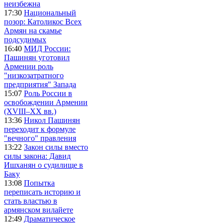
неизбежна
17:30
Национальный
позор: Католикос Всех
Армян на скамье
подсудимых
16:40
МИД России:
Пашинян уготовил
Армении роль
"низкозатратного
предприятия" Запада
15:07
Роль России в
освобождении Армении
(XVIII–XX вв.)
13:36
Никол Пашинян
переходит к формуле
"вечного" правления
13:22
Закон силы вместо
силы закона: Давид
Ишханян о судилище в
Баку
13:08
Попытка
переписать историю и
стать властью в
армянском вилайете
12:49
Драматическое