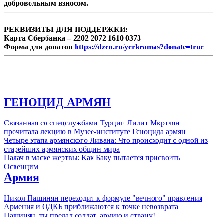
добровольным взносом.
РЕКВИЗИТЫ ДЛЯ ПОДДЕРЖКИ:
Карта Сбербанка – 2202 2072 1610 0373
Форма для донатов
https://dzen.ru/yerkramas?donate=true
ГЕНОЦИД АРМЯН
Связанная со спецслужбами Турции Лилит Мкртчян
прочитала лекцию в Музее-институте Геноцида армян
Четыре этапа армянского Ливана: Что происходит с одной из
старейших армянских общин мира
Палач в маске жертвы: Как Баку пытается присвоить
Освенцим
Армия
Никол Пашинян переходит к формуле "вечного" правления
Армения и ОДКБ приближаются к точке невозврата
Пашинян, ты предал солдат, армию и страну!