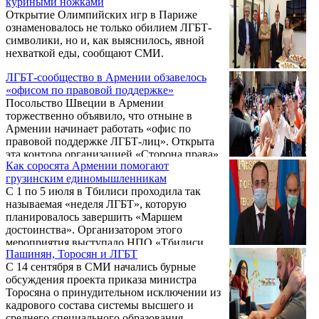
куриными ножками
референдума о членстве РА в ЕС не
Открытие Олимпийских игр в Париже
оставила сомнений в том, что решение
ознаменовалось не только обилием ЛГБТ-
ЦИК под председательством Ваагна
символики, но и, как выяснилось, явной
Овакимяна будет положительным. Сбор
нехваткой еды, сообщают СМИ.
подписей стартует 16 сентября и продлится
до 14 ноября включительно, а потому хочу
ЛГБТ-сообщество в Армении обзавелось
посоветовать тем, у кого будут просить в
«офисом по правовой поддержке»
этот период автограф: господа,
Посольство Швеции в Армении
внимательно посмотрите на тех, ...
торжественно объявило, что отныне в
Армении начинает работать «офис по
правовой поддержке ЛГБТ-лиц». Открыта
эта контора организацией «Сторона права»,
Как соросята Армении помогают
которая называет себя правозащитной.
грузинским единомышленникам
С 1 по 5 июля в Тбилиси проходила так
называемая «неделя ЛГБТ», которую
планировалось завершить «Маршем
достоинства». Организатором этого
мероприятия выступало НПО «Тбилиси
Пашинян, Торосян и ЛГБТ
прайд», которое пропагандирует в Грузии
С 14 сентября в СМИ начались бурные
идеи нетрадиционных отношений и
обсуждения проекта приказа министра
солидарность с представителями секс-
Торосяна о принудительном исключении из
меньшинств по всему миру. Но маршу не
кадрового состава системы высшего и
суждено было случиться, поскольку акция
среднего специального образования