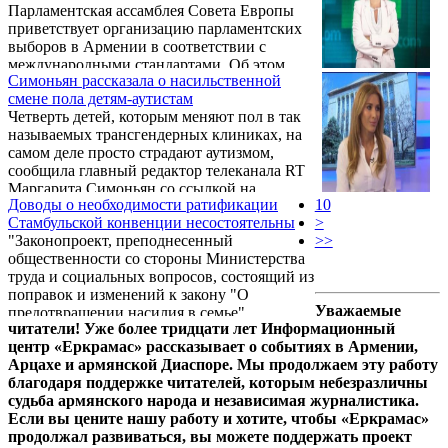
Парламентская ассамблея Совета Европы
Лилит Мартиросян, известна своим
приветствует организацию парламентских
выступлением с трибуны Парламента
выборов в Армении в соответствии с
Армении. .
международными стандартами. Об этом
Симоньян рассказала о насильственной
говорится в резолюции, принятой ПАСЕ 30
смене пола детям-аутистам
января.
Четверть детей, которым меняют пол в так
называемых трансгендерных клиниках, на
самом деле просто страдают аутизмом,
сообщила главный редактор телеканала RT
Маргарита Симоньян со ссылкой на
Доводы о необходимости ратификации
10
результаты исследований.
Стамбульской конвенции несостоятельны
>
"Законопроект, преподнесенный
>>
общественности со стороны Министерства
труда и социальных вопросов, состоящий из
поправок и изменений к закону "О
Уважаемые
предотвращении насилия в семье",
читатели! Уже более тридцати лет Информационный
пытаются обосновать необходимостью
центр «Еркрамас» рассказывает о событиях в Армении,
раскрытия случаев насилия и борьбой с
Арцахе и армянской Диаспоре. Мы продолжаем эту работу
ними. .
благодаря поддержке читателей, которым небезразличны
судьба армянского народа и независимая журналистика.
Если вы цените нашу работу и хотите, чтобы «Еркрамас»
продолжал развиваться, вы можете поддержать проект