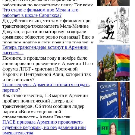
была жестко пресечена сторонниками
работников по возрастному цензу. Тот кому
традиционных ценностей. 5 июля
Что стало с фильмом про Мела и кто
исполнился 65 и выше будет выводиться из
противники проведения гей-парада в
работает в школе Саригюха?
штатного расписания подобных заведений.
Грузии перекрыли проспект Руставели и
Да, действительно, что там с фильмом про
напали ...
трансгендера-тяжелоатлета Мела-Мелине
Далузян, страсти по которому раздирали
армянское общество ровно год назад? Еще в
прошлом ноябре в сети появился трейлер, в
Теперь трансгендеры встанут в Армении
котором он рассказывал душераздирающие
лагерем…
истории о своем тяжелом детстве и
Помните, в прошлом году в ноябре было
юношестве, об ощущениях себя мальчиком
анонсировано проведение в Армении 11-го
и о том, что чувствовал себя чужим и в
форума ЛГБТ - христиан Восточной
женском, и в мужском туалете. Не сказал
Европы и Центральной Азии, который так
лишь о том, почему именно его история
и не состоялся?
должна стать сюжетом для фильма, что в
Трансгендеры Армении готовятся создать
ней поучительного и с какой стати ...
партию?
Как стало известно, 1-3 марта в Армении
пройдет политический лагерь для
трансгендеров. Об этом сообщил лидер
партии «Во имя социальной
справедливости» Арман Гукасян.
ПАСЕ призвала Армению продолжать
Организатором лагеря является
судебные реформы, но без давления или
общественная организация «Сторона
вмешательства
права», руководитель которой, трансгендер