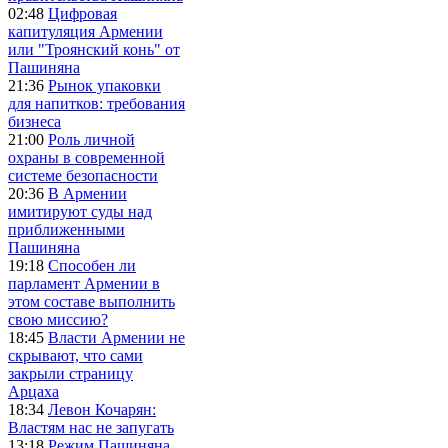
02:48
Цифровая
капитуляция Армении
или "Троянский конь" от
Пашиняна
21:36
Рынок упаковки
для напитков: требования
бизнеса
21:00
Роль личной
охраны в современной
системе безопасности
20:36
В Армении
имитируют суды над
приближенными
Пашиняна
19:18
Способен ли
парламент Армении в
этом составе выполнить
свою миссию?
18:45
Власти Армении не
скрывают, что сами
закрыли страницу
Арцаха
18:34
Левон Кочарян:
Властям нас не запугать
13:18
Режим Пашиняна,