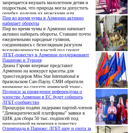
запрещается внушать малолетним детям и
подросткам, что природа могла допустить
ошибку, наделив их мужскими или
Пир во время чумы в Армении активно
женскими половыми органами. 47-й
набирает обороты
президент объявил также, что отныне без
Пир во время чумы в Армении начинает
согласия родителей дети не вправе
активно набирать обороты. Ставшие почти
подвергаться хирургическим операциям по
ежедневными народные гуляния,
смене пола. Пристальные читатели "Голоса"
соединившись с безоглядным разгулом
наверняка помнят публикацию о смене
вседозволенности властей под грохот
пола сыном миллиардера Илона Маска и
ЛГБТ-повестку в Армении поддерживают
праздничных фейерверков и
реакции самого Маска. Миллиардер тогда
Пашинян и Турция
пустопорожней говорильни лидера,
обещал отомстить ...
Диана Гзроян впервые представит
очевидно, призваны заглушить стоны и
Армению на конкурсе красоты для
проклятия родителей погибших,
трансгендеров Miss Star International в
потерявших кров арцахцев и жителей
бразильском Сан-Паулу. СМИ обратили
приграничных сёл.
внимание на соцсети армянской транс-
Подписи за проведение референдума о
дивы: в Facebook и Instagram на заставках
членстве Армении в ЕС будет собирать
красуется премьер-министр Никол
ЛГБТ-сообщество
Пашинян, что явно придает ситуации
Процедура подачи лидерами партий-членов
политический подтекст.
"Демократической платформы" заявки в
ЦИК для сбора 50 тыс. подписей под
инициативой включения в повестку
Олимпиада в Париже: ЛГБТ-шоу и охота за
парламента вопроса о проведении