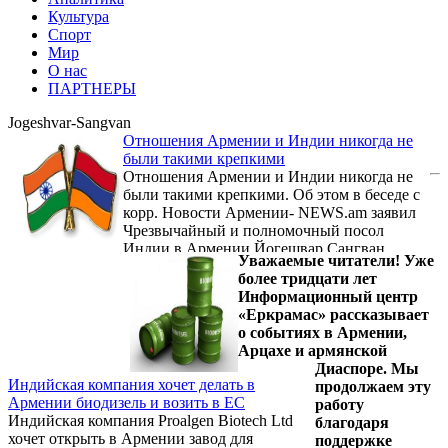
Культура
Спорт
Мир
О нас
ПАРТНЕРЫ
Jogeshvar-Sangvan
Отношения Армении и Индии никогда не
были такими крепкими
Отношения Армении и Индии никогда не
были такими крепкими. Об этом в беседе с
корр. Новости Армении- NEWS.am заявил
Чрезвычайный и полномочный посол
Индии в Армении Йогешвар Сангван.
Уважаемые читатели! Уже
более тридцати лет
Информационный центр
«Еркрамас» рассказывает
о событиях в Армении,
Арцахе и армянской
Диаспоре. Мы
Индийская компания хочет делать в
продолжаем эту
Армении биодизель и возить в ЕС
работу
Индийская компания Proalgen Biotech Ltd
благодаря
хочет открыть в Армении завод для
поддержке