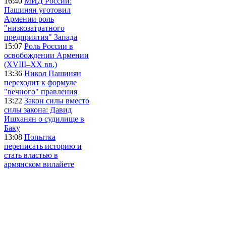
16:40
МИД России:
Пашинян уготовил
Армении роль
"низкозатратного
предприятия" Запада
15:07
Роль России в
освобождении Армении
(XVIII–XX вв.)
13:36
Никол Пашинян
переходит к формуле
"вечного" правления
13:22
Закон силы вместо
силы закона: Давид
Ишханян о судилище в
Баку
13:08
Попытка
переписать историю и
стать властью в
армянском вилайете