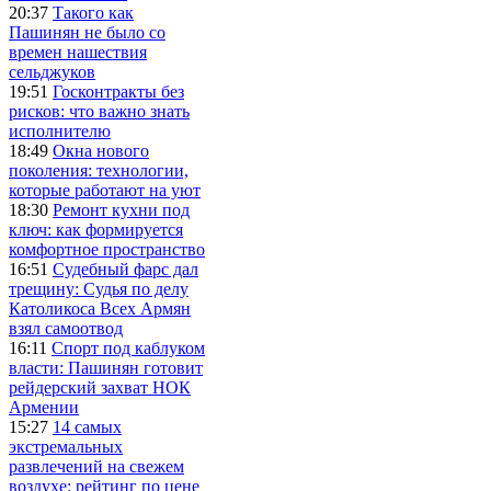
20:37
Такого как
Пашинян не было со
времен нашествия
сельджуков
19:51
Госконтракты без
рисков: что важно знать
исполнителю
18:49
Окна нового
поколения: технологии,
которые работают на уют
18:30
Ремонт кухни под
ключ: как формируется
комфортное пространство
16:51
Судебный фарс дал
трещину: Судья по делу
Католикоса Всех Армян
взял самоотвод
16:11
Спорт под каблуком
власти: Пашинян готовит
рейдерский захват НОК
Армении
15:27
14 самых
экстремальных
развлечений на свежем
воздухе: рейтинг по цене