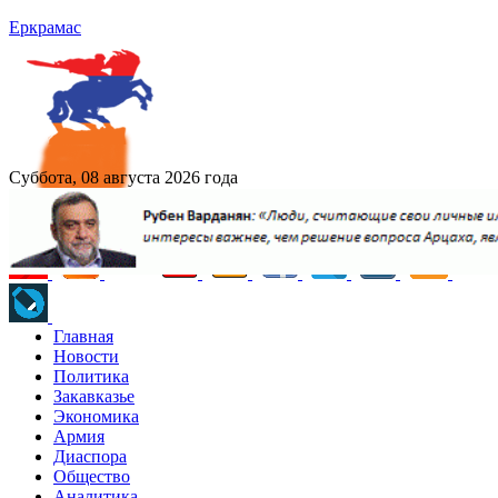
Еркрамас
Суббота, 08 августа 2026 года
Главная
Новости
Политика
Закавказье
Экономика
Армия
Диаспора
Общество
Аналитика