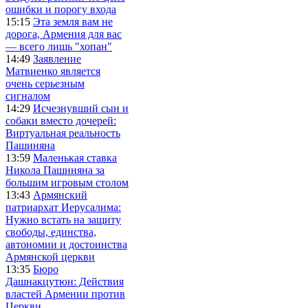
ошибки и порогу входа
15:15
Эта земля вам не
дорога, Армения для вас
— всего лишь "хопан"
14:49
Заявление
Матвиенко является
очень серьезным
сигналом
14:29
Исчезнувший сын и
собаки вместо дочерей:
Виртуальная реальность
Пашиняна
13:59
Маленькая ставка
Никола Пашиняна за
большим игровым столом
13:43
Армянский
патриархат Иерусалима:
Нужно встать на защиту
свободы, единства,
автономии и достоинства
Армянской церкви
13:35
Бюро
Дашнакцутюн: Действия
властей Армении против
Церкви