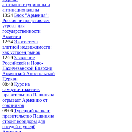
антиконституционны и
антинациональны
13:24
Блок "Армения":
Россия не представляет
угрозы для
государственности
Армении
12:54
Экосистема
элитной недвижимости:
как устроен рынок
12:29
Заявление
Российской и Ново-
Нахичеванской Епархии
Армянской Апостольской
Церкви
08:48
Курс на
самоуничтожение:
правительство Пашиняна
отрывает Армению от
союзников
08:06
Турецкий капкан:
правительство Пашиняна
строит коридоры для
соседей в ущерб
Армении