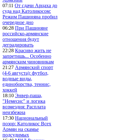
07:11
От сдачи Арцаха до
суда над Католикосом:
Режим Пашиняна пробил
очередное дно
06:28
При Пашиняне
российско-армянские
отношения будут
деградировать
22:28
Красиво жить не
запретишь... Особенно
армянским чиновникам
21:27
Армянский спорт
(4-6 августа): футбол,
водные виды,
единоборства, теннис,
хоккей
18:10
Энвер-паша,
"Немесис" и логика
возмездия: Расплата
неизбежна
17:30
Национальный
позор: Католикос Всех
Армян на скамье
подсудимых