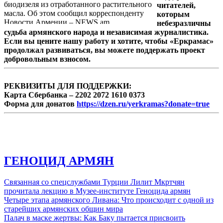
биодизеля из отработанного растительного
читателей,
масла. Об этом сообщил корреспонденту
которым
Новости Армении – NEWS.am
небезразличны
исполнительный директор компании, Н. С.
судьба армянского народа и независимая журналистика.
Баламукундан, прибывший в Армению в
Если вы цените нашу работу и хотите, чтобы «Еркрамас»
составе бизнес-делегации Федерации
продолжал развиваться, вы можете поддержать проект
индийских торгово-промышленных палат
добровольным взносом.
(FICCI).
РЕКВИЗИТЫ ДЛЯ ПОДДЕРЖКИ:
Карта Сбербанка – 2202 2072 1610 0373
Форма для донатов
https://dzen.ru/yerkramas?donate=true
ГЕНОЦИД АРМЯН
Связанная со спецслужбами Турции Лилит Мкртчян
прочитала лекцию в Музее-институте Геноцида армян
Четыре этапа армянского Ливана: Что происходит с одной из
старейших армянских общин мира
Палач в маске жертвы: Как Баку пытается присвоить