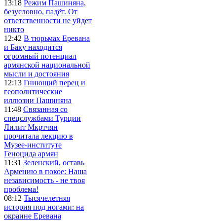
13:18
Режим Пашиняна,
безусловно, падёт. От
ответственности не уйдет
никто
12:42
В тюрьмах Еревана
и Баку находится
огромный потенциал
армянской национальной
мысли и достояния
12:13
Гниющий перец и
геополитические
иллюзии Пашиняна
11:48
Связанная со
спецслужбами Турции
Лилит Мкртчян
прочитала лекцию в
Музее-институте
Геноцида армян
11:31
Зеленский, оставь
Армению в покое: Наша
независимость - не твоя
проблема!
08:12
Тысячелетняя
история под ногами: на
окраине Еревана