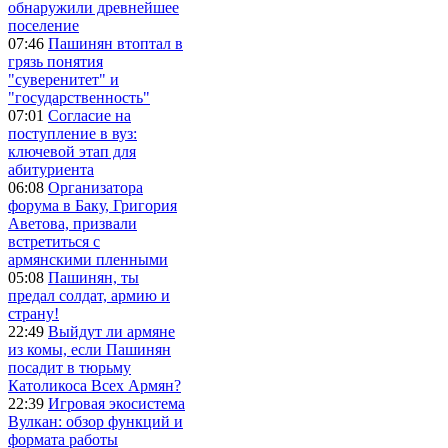
обнаружили древнейшее
поселение
07:46
Пашинян втоптал в
грязь понятия
"суверенитет" и
"государственность"
07:01
Согласие на
поступление в вуз:
ключевой этап для
абитуриента
06:08
Организатора
форума в Баку, Григория
Аветова, призвали
встретиться с
армянскими пленными
05:08
Пашинян, ты
предал солдат, армию и
страну!
22:49
Выйдут ли армяне
из комы, если Пашинян
посадит в тюрьму
Католикоса Всех Армян?
22:39
Игровая экосистема
Вулкан: обзор функций и
формата работы