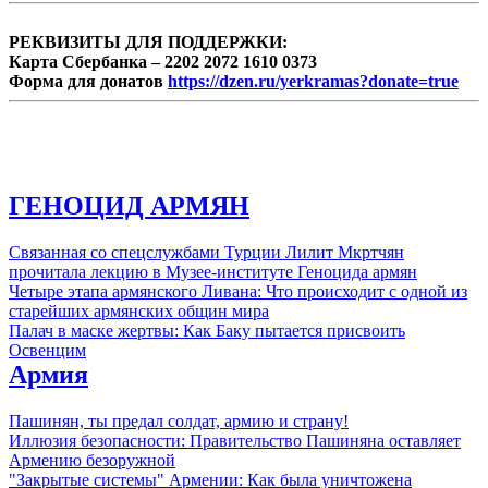
РЕКВИЗИТЫ ДЛЯ ПОДДЕРЖКИ:
Карта Сбербанка – 2202 2072 1610 0373
Форма для донатов
https://dzen.ru/yerkramas?donate=true
ГЕНОЦИД АРМЯН
Связанная со спецслужбами Турции Лилит Мкртчян
прочитала лекцию в Музее-институте Геноцида армян
Четыре этапа армянского Ливана: Что происходит с одной из
старейших армянских общин мира
Палач в маске жертвы: Как Баку пытается присвоить
Освенцим
Армия
Пашинян, ты предал солдат, армию и страну!
Иллюзия безопасности: Правительство Пашиняна оставляет
Армению безоружной
"Закрытые системы" Армении: Как была уничтожена