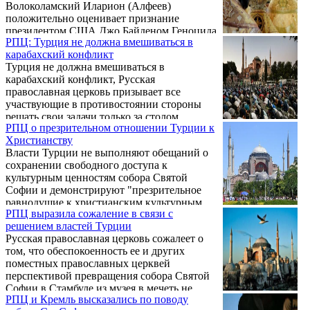
Волоколамский Иларион (Алфеев)
положительно оценивает признание
президентом США Джо Байденом Геноцида
РПЦ: Турция не должна вмешиваться в
армян в Османской империи. Об этом он
карабахский конфликт
заявил в программе "Церковь и мир" на
Турция не должна вмешиваться в
телеканале "Россия-24".
карабахский конфликт, Русская
православная церковь призывает все
участвующие в противостоянии стороны
решать свои задачи только за столом
РПЦ о презрительном отношении Турции к
переговоров и политическим путем, заявил
Христианству
глава отдела внешних церковных связей
Власти Турции не выполняют обещаний о
(ОВЦС) РПЦ митрополит Волоколамский
сохранении свободного доступа к
Иларион, передает РИА Новости.
культурным ценностям собора Святой
Софии и демонстрируют "презрительное
равнодушие к христианским культурным
РПЦ выразила сожаление в связи с
ценностям", заявил РИА Новости замглавы
решением властей Турции
отдела внешних церковных связей
Русская православная церковь сожалеет о
Московского патриархата протоиерей
том, что обеспокоенность ее и других
Николай Балашов.
поместных православных церквей
перспективой превращения собора Святой
Софии в Стамбуле из музея в мечеть не
РПЦ и Кремль высказались по поводу
была услышана турецкими властями. Об