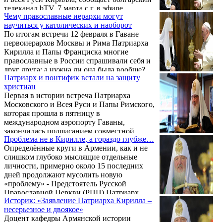
встрече приняли участие также глава ОВЦС
телеканал bTV. 7 марта с.г. в эфире
митрополит Иларион и его заместитель
Чему православные иерархи могут
телеканала БНТ политик назвал патриарха
протоиерей Николай Балашов. О сути
научиться у католических и наоборот
«сигаретным патриархом» и «второсортным
происходящего всего одно предложение: ...
По итогам встречи 12 февраля в Гаване
агентом КГБ». «Этот человек не спустился
первоиерархов Москвы и Рима Патриарха
с небес, не вышел из Рая и не является
Кирилла и Папы Франциска многие
посланником Иисуса Христа. Он известен
православные в России спрашивали себя и
как сигаретный митрополит России. С 1996
друг друга: а нужна ли она была вообще?
года он ввез на 14 млрд. долларов
Патриарх и понтифик встали на защиту
безакцизных сигарет. На 14 млрд. ...
христиан
Первая в истории встреча Патриарха
Московского и Всея Руси и Папы Римского,
которая прошла в пятницу в
международном аэропорту Гаваны,
закончилась подписанием совместной
Проблема не в Кирилле, а гораздо глубже…
декларации и дала надежду на
Определённые круги в Армении, как и не
формирование нового этапа в отношениях
слишком глубоко мыслящие отдельные
Русской Православной и Римско-
личности, примерно около 15 последних
Католической Церквей.
дней продолжают мусолить новую
«проблему» - Предстоятель Русской
Православной Церкви (РПЦ) Патриарх
Историк: «Заявление Патриарха Кирилла –
Кирилл в своём рождественском интервью
несерьезное и двоякое»
Киселёву якобы «отрицал Геноцид армян»!
Доцент кафедры Армянской истории