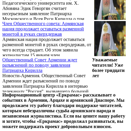
Педагогического университета им. Х.
Абовяна Эдик Геворгян считает
несерьезным заявление Патриарха
Московского и Всея Руси Кирилла о том,
Член Общественного совета: Армянская
что на территории Османской империи
нация продолжает оставаться разменной
христианское меньшинство не
монетой в руках сверхдержав
уничтожалось, но с другой стороны
Армянская нация продолжает оставаться
призывает не обострять вопрос, так как он
разменной монетой в руках сверхдержав, от
касается не только армян.
чего всегда страдает. Об этом заявила
журналистам 15 января член
Общественный Совет Армении ждет
Уважаемые
Общественного совета Армении, эколог
разъяснений по поводу заявления
читатели! Уже
Карине Даниелян, комментируя фрагмент
Патриарха Кирилла
более тридцати
недавнего телеинтервью патриарха
Новости-Армения. Общественный Совет
лет
Московского и Всея Руси Кирилла, в
Армении ждет разъяснений по поводу
котором тот заявил, что в Османской
заявления Патриарха Кирилла в интервью
империи не уничтожали христианские
телеканалу "Россия", вызвавшего большой
меньшинства.
Информационный центр «Еркрамас» рассказывает о
резонанс в Армении. В своем интервью
событиях в Армении, Арцахе и армянской Диаспоре. Мы
телеканалу "Россия" Патриарх Кирилл
продолжаем эту работу благодаря поддержке читателей,
признал, что отношения между
которым небезразличны судьба армянского народа и
христианами и мусульманами складывались
независимая журналистика. Если вы цените нашу работу
не безоблачно, добавив, что известны
и хотите, чтобы «Еркрамас» продолжал развиваться, вы
случаи насильственного обращения в ислам
можете поддержать проект добровольным взносом.
и завоевания христианских территорий.