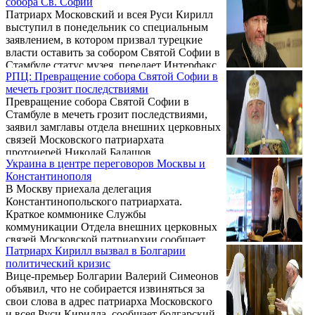
собора Св. Софии
этом заявил ТАСС председатель
Патриарх Московский и всея Руси Кирилл
Синодального отдела по
выступил в понедельник со специальным
взаимоотношениям церкви с обществом и
заявлением, в котором призвал турецкие
СМИ Московского патриархата Владимир
власти оставить за собором Святой Софии в
Легойда.
Стамбуле статус музея, передает Интерфакс.
РПЦ: Превращение собора Святой Софии в
мечеть грозит последствиями
Превращение собора Святой Софии в
Стамбуле в мечеть грозит последствиями,
заявил замглавы отдела внешних церковных
связей Московского патриархата
протоиерей Николай Балашов.
Украина в центре переговоров Москвы и
Константинополя
В Москву приехала делегация
Константинопольского патриархата.
Краткое коммюнике Службы
коммуникации Отдела внешних церковных
связей Московской патриархии сообщает,
Патриарх Кирилл вызвал в Болгарии
что 9 июля 2018 года гостей во главе с
политический кризис
митрополитами Галльским Эммануилом и
Вице-премьер Болгарии Валерий Симеонов
Смирнским Варфоломеем принял патриарх
объявил, что не собирается извиняться за
Московский и всея Руси Кирилл. Со
свои слова в адрес патриарха Московского
стороны Русской православной церкви во
и всея Руси Кирилла, сообщает болгарский