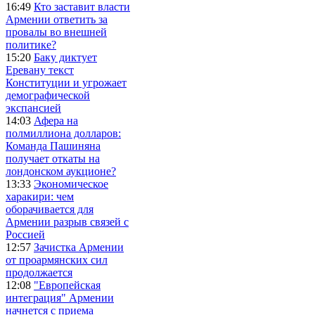
16:49
Кто заставит власти
Армении ответить за
провалы во внешней
политике?
15:20
Баку диктует
Еревану текст
Конституции и угрожает
демографической
экспансией
14:03
Афера на
полмиллиона долларов:
Команда Пашиняна
получает откаты на
лондонском аукционе?
13:33
Экономическое
харакири: чем
оборачивается для
Армении разрыв связей с
Россией
12:57
Зачистка Армении
от проармянских сил
продолжается
12:08
"Европейская
интеграция" Армении
начнется с приема