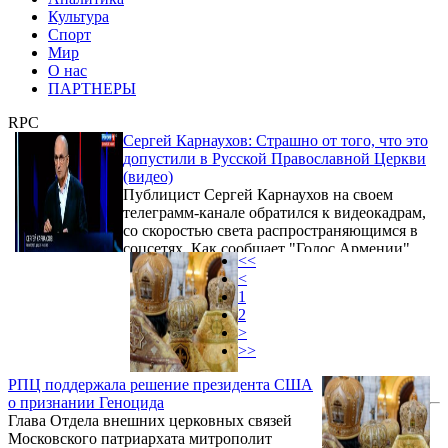
Культура
Спорт
Мир
О нас
ПАРТНЕРЫ
RPC
Сергей Карнаухов: Страшно от того, что это
допустили в Русской Православной Церкви
(видео)
Публицист Сергей Карнаухов на своем
телеграмм-канале обратился к видеокадрам,
со скоростью света распространяющимся в
соцсетях. Как сообщает "Голос Армении",
<<
на них заснята служба в русской церкви в
<
Баку, в ходе которой священник восхваляет
1
Ильхама Алиева, называя его
2
«победоносным верховным
>
главнокомандующим».
>>
РПЦ поддержала решение президента США
о признании Геноцида
Глава Отдела внешних церковных связей
Московского патриархата митрополит