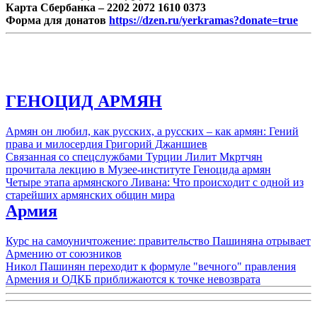
Карта Сбербанка – 2202 2072 1610 0373
Форма для донатов
https://dzen.ru/yerkramas?donate=true
ГЕНОЦИД АРМЯН
Армян он любил, как русских, а русских – как армян: Гений
права и милосердия Григорий Джаншиев
Связанная со спецслужбами Турции Лилит Мкртчян
прочитала лекцию в Музее-институте Геноцида армян
Четыре этапа армянского Ливана: Что происходит с одной из
старейших армянских общин мира
Армия
Курс на самоуничтожение: правительство Пашиняна отрывает
Армению от союзников
Никол Пашинян переходит к формуле "вечного" правления
Армения и ОДКБ приближаются к точке невозврата