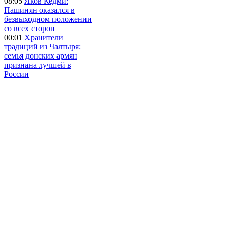
08:05
Яков Кедми:
Пашинян оказался в
безвыходном положении
со всех сторон
00:01
Хранители
традиций из Чалтыря:
семья донских армян
признана лучшей в
России