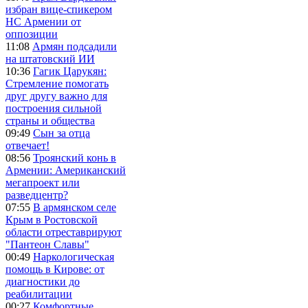
избран вице-спикером
НС Армении от
оппозиции
11:08
Армян подсадили
на штатовский ИИ
10:36
Гагик Царукян:
Стремление помогать
друг другу важно для
построения сильной
страны и общества
09:49
Сын за отца
отвечает!
08:56
Троянский конь в
Армении: Американский
мегапроект или
разведцентр?
07:55
В армянском селе
Крым в Ростовской
области отреставрируют
"Пантеон Славы"
00:49
Наркологическая
помощь в Кирове: от
диагностики до
реабилитации
00:27
Комфортные