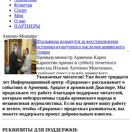
Культура
Спорт
Мир
О нас
ПАРТНЕРЫ
Antonio-Montalpo
Итальянцы возьмутся за восстановление
историко-культурного наследия армянского
Гюмри
Премьер-министр Армении Карен
Карапетян принял в субботу почетного
консула Италии Антонио Монтальпо,
сообщает пресс-служба армянского
Уважаемые читатели! Уже более тридцати
правительства.
лет Информационный центр «Еркрамас» рассказывает о
событиях в Армении, Арцахе и армянской Диаспоре. Мы
продолжаем эту работу благодаря поддержке читателей,
которым небезразличны судьба армянского народа и
независимая журналистика. Если вы цените нашу работу
и хотите, чтобы «Еркрамас» продолжал развиваться, вы
можете поддержать проект добровольным взносом.
РЕКВИЗИТЫ ДЛЯ ПОДДЕРЖКИ: