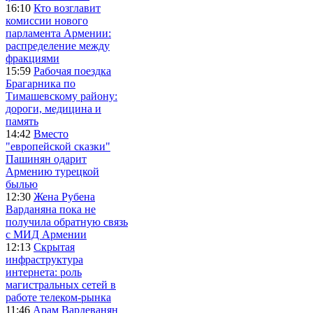
16:10
Кто возглавит
комиссии нового
парламента Армении:
распределение между
фракциями
15:59
Рабочая поездка
Брагарника по
Тимашевскому району:
дороги, медицина и
память
14:42
Вместо
"европейской сказки"
Пашинян одарит
Армению турецкой
былью
12:30
Жена Рубена
Варданяна пока не
получила обратную связь
с МИД Армении
12:13
Скрытая
инфраструктура
интернета: роль
магистральных сетей в
работе телеком-рынка
11:46
Арам Вардеванян