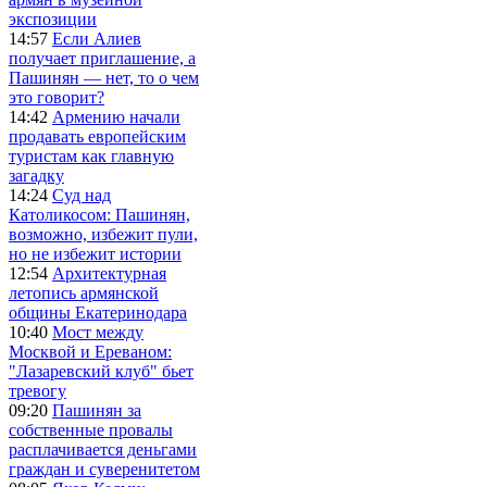
экспозиции
14:57
Если Алиев
получает приглашение, а
Пашинян — нет, то о чем
это говорит?
14:42
Армению начали
продавать европейским
туристам как главную
загадку
14:24
Суд над
Католикосом: Пашинян,
возможно, избежит пули,
но не избежит истории
12:54
Архитектурная
летопись армянской
общины Екатеринодара
10:40
Мост между
Москвой и Ереваном:
"Лазаревский клуб" бьет
тревогу
09:20
Пашинян за
собственные провалы
расплачивается деньгами
граждан и суверенитетом