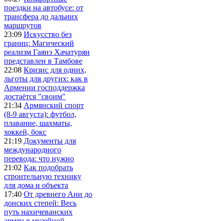
поездки на автобусе: от
трансфера до дальних
маршрутов
23:09
Искусство без
границ: Магический
реализм Гаянэ Хачатурян
представлен в Тамбове
22:08
Кризис для одних,
льготы для других: как в
Армении господдержка
достаётся "своим"
21:34
Армянский спорт
(8-9 августа): футбол,
плавание, шахматы,
хоккей, бокс
21:19
Документы для
международного
перевода: что нужно
21:02
Как подобрать
строительную технику
для дома и объекта
17:40
От древнего Ани до
донских степей: Весь
путь нахичеванских
армян в музейной