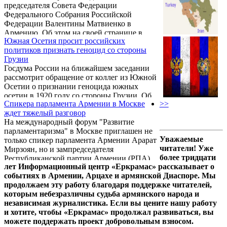
председателя Совета Федерации
сообщил ...
Федерального Собрания Российской
Федерации Валентины Матвиенко в
Армению. Об этом на своей странице в
Южная Осетия просит российских
Facebook сообщил председатель
политиков признать геноцид со стороны
Национального собрания Армении Арарат
Грузии
Мирзоян.
Госдума России на ближайшем заседании
рассмотрит обращение от коллег из Южной
Осетии о признании геноцида южных
осетин в 1920 году со стороны Грузии. Об
Спикера парламента Армении в Москве
>>
этом сообщил РИА Новости спикер нижней
ждет тяжелый разговор
палаты российского парламента Вячеслав
На международный форум "Развитие
Володин.
парламентаризма" в Москве приглашен не
Уважаемые
только спикер парламента Армении Арарат
читатели! Уже
Мирзоян, но и зампредседателя
более тридцати
Республиканской партии Армении (РПА)
лет Информационный центр «Еркрамас» рассказывает о
Армен Ашотян, пишет газета "Грапарак".
событиях в Армении, Арцахе и армянской Диаспоре. Мы
продолжаем эту работу благодаря поддержке читателей,
которым небезразличны судьба армянского народа и
независимая журналистика. Если вы цените нашу работу
и хотите, чтобы «Еркрамас» продолжал развиваться, вы
можете поддержать проект добровольным взносом.