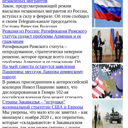
незаконных мигрантов
России и ее гражданам, заявил председатель
Володина. В ней сказано о том, к каким
Закон, предусматривающий режим
Госдумы Вячеслав Володин.
отношениям между Россией и ...
высылки незаконных мигрантов из России,
вступил в силу в феврале. Об этом сообщил
в своем Telegram-канале председатель
Госдумы Вячеслав Володин.
Реакция из России: Ратификация Римского
статута создаст проблемы Армении и ее
гражданам
Ратификация Римского статута –
непродуманное, стратегически неверное
решение, которое прежде всего создаст
проблемы Армении и ее гражданам. Об
На чьей совести останутся заявления
этом написал спикер Госдумы РФ Вячеслав
Пашиняна: месседж Лаврова армянскому
Володин в Telegram. "Объяснить можно
народу
какое угодно решение и что угодно, но тем,
В рамках присоединения к антироссийской
кто принимал его, надо в первую очередь
коалиции Никол Пашинян заявил, что
ответить: "Зачем?". Развитие отношений
дислоцированная в Гюмри 102-ая
между нашими странами – это выбор наших
российская военная база может угрожать
народов: Российской Федерации и
Страны Закавказья – "игрушки"
безопасности Армении. Он обосновал свою
Армении. Ратификация Римского статута
колониальной стратегии США и Европы
оценку, ссылаясь на Азербайджан.
противоречит этому", – отметил Володин.
Мы уверены, что мало кто не заметил – как
минимум с ноября 2020 г., все перипетии,
которые «складываются» в Закавказском
регионе, так или иначе связаны с почти