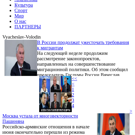
Культура
Спорт
Мир
О нас
ПАРТНЕРЫ
Vyacheslav-Volodin
В России продолжат ужесточать требования
к мигрантам
На следующей неделе продолжим
рассмотрение законопроектов,
направленных на совершенствование
миграционной политики. Об этом сообщил
председатель Госдумы России Вячеслав
<<
Володин.
<
1
2
3
4
>
Москва устала от многовекторности
Пашиняна
Российско-армянские отношения в начале
июня окончательно перешли из режима