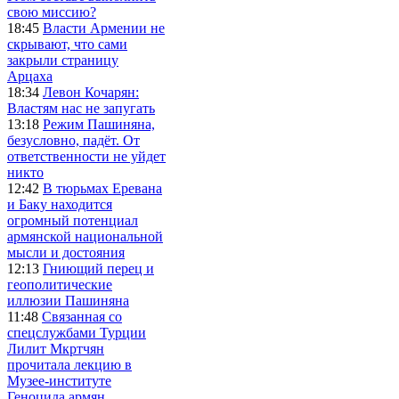
свою миссию?
18:45
Власти Армении не
скрывают, что сами
закрыли страницу
Арцаха
18:34
Левон Кочарян:
Властям нас не запугать
13:18
Режим Пашиняна,
безусловно, падёт. От
ответственности не уйдет
никто
12:42
В тюрьмах Еревана
и Баку находится
огромный потенциал
армянской национальной
мысли и достояния
12:13
Гниющий перец и
геополитические
иллюзии Пашиняна
11:48
Связанная со
спецслужбами Турции
Лилит Мкртчян
прочитала лекцию в
Музее-институте
Геноцида армян