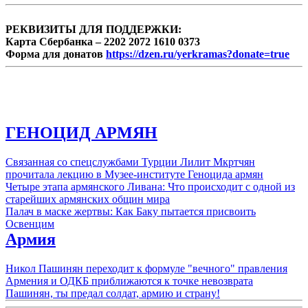
РЕКВИЗИТЫ ДЛЯ ПОДДЕРЖКИ:
Карта Сбербанка – 2202 2072 1610 0373
Форма для донатов
https://dzen.ru/yerkramas?donate=true
ГЕНОЦИД АРМЯН
Связанная со спецслужбами Турции Лилит Мкртчян
прочитала лекцию в Музее-институте Геноцида армян
Четыре этапа армянского Ливана: Что происходит с одной из
старейших армянских общин мира
Палач в маске жертвы: Как Баку пытается присвоить
Освенцим
Армия
Никол Пашинян переходит к формуле "вечного" правления
Армения и ОДКБ приближаются к точке невозврата
Пашинян, ты предал солдат, армию и страну!