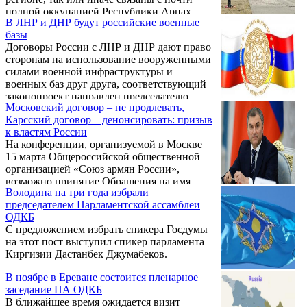
полной оккупацией Республики Арцах
В ЛНР и ДНР будут российские военные
(пока не оккупированы только 20-25 %% её
базы
территории) и частичной оккупацией
Договоры России с ЛНР и ДНР дают право
армянского марза Сюник. Но, давайте
сторонам на использование вооруженными
будьте хоть сами перед собой честны и
силами военной инфраструктуры и
искренни – в том, в чём очутилось
военных баз друг друга, соответствующий
Закавказье, да и сама Армения, те же Арцах,
законопроект направлен председателю
и Сюник являются всего лишь
Московский договор – не продлевать,
Госдумы России Вячеславу Володину.
дипломатическими «отговорками»,
Карсский договор – денонсировать: призыв
призванными оттенить ...
к властям России
На конференции, организуемой в Москве
15 марта Общероссийской общественной
организацией «Союз армян России»,
возможно принятие Обращения на имя
Володина на три года избрали
Президента Российской Федерации Путина
председателем Парламентской ассамблеи
В. В., председателя Совета Федерации
ОДКБ
Федерального Собрания Матвиенко В. И. и
С предложением избрать спикера Госдумы
председателя Государственной Думы
на этот пост выступил спикер парламента
Российской Федерации Володина В. В. с
Киргизии Дастанбек Джумабеков.
призывом не продлевать Московский
договор от 16 марта 1921 года и
В ноябре в Ереване состоится пленарное
денонсировать Карсский договор от 13
заседание ПА ОДКБ
октября 1921 года. Об этом
В ближайшее время ожидается визит
Информационному Центру «Еркрамас»