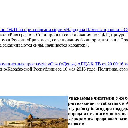
 по ОФП на призы организации «Народная Память» прошли в С
ляже «Ривьера» в г. Сочи прошли соревнования по ОФП, приур
армян России «Еркрамас», соревнования были организованы Со
а заканчиваются силы, начинается характер».
мационная программа «Ор» («День») АРЦАХ ТВ от 20.00 16 мая
но-Карабахской Республики за 16 мая 2016 года. Политика, армия
Уважаемые читатели! Уже б
рассказывает о событиях в
эту работу благодаря подде
народа и независимая журна
«Еркрамас» продолжал разв
взносом.