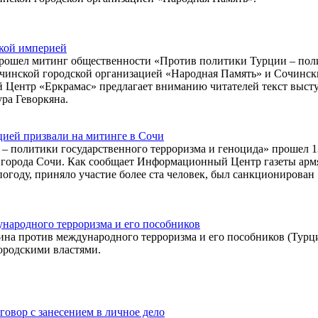
ской империей
и прошел митинг общественности «Против политики Турции – по
очинской городской организацией «Народная Память» и Сочинс
Центр «Еркрамас» предлагает вниманию читателей текст выст
ра Геворкяна.
ией призвали на митинге в Сочи
 политики государственного терроризма и геноцида» прошел 1
а города Сочи. Как сообщает Информационный Центр газеты арм
погоду, приняло участие более ста человек, был санкционирован
народного терроризма и его пособников
на против международного терроризма и его пособников (Турци
городскими властями.
овор с занесением в личное дело