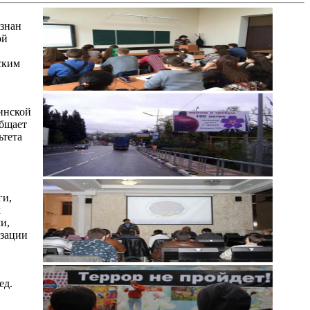
изнан
ой
ским
инской
бщает
ьтета
ги,
х
и,
изации
ед.