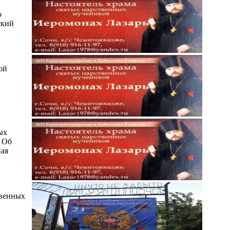
о
ский
ой
ых
. Об
ная
твенных