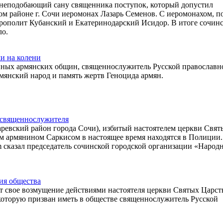
 неподобающий сану священника поступок, который допустил
м районе г. Сочи иеромонах Лазарь Семенов. С иеромонахом, п
рополит Кубанский и Екатеринодарский Исидор. В итоге сочин
ло.
и на колени
енных армянских общин, священнослужитель Русской православн
мянский народ и память жертв Геноцида армян.
н священнослужителя
ревский район города Сочи), избитый настоятелем церкви Свят
м армянином Саркисом в настоящее время находятся в Полиции
 сказал председатель сочинской городской организации «Народ
ия общества
т свое возмущение действиями настоятеля церкви Святых Царс
которую призван иметь в обществе священнослужитель Русской