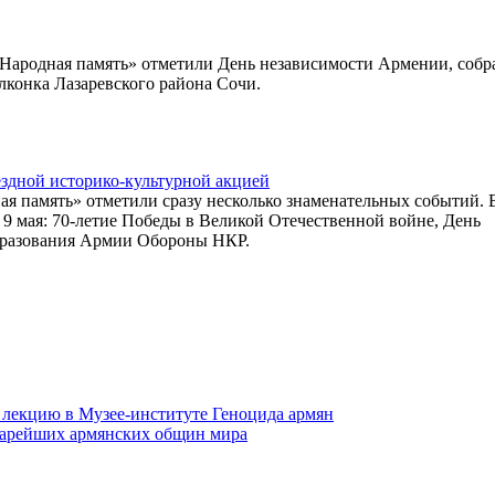
Народная память» отметили День независимости Армении, соб
лконка Лазаревского района Сочи.
ездной историко-культурной акцией
ая память» отметили сразу несколько знаменательных событий. 
 9 мая: 70-летие Победы в Великой Отечественной войне, День
бразования Армии Обороны НКР.
 лекцию в Музее-институте Геноцида армян
старейших армянских общин мира