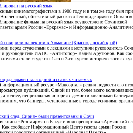
лирован на русский язык
кими кинематографистами в 1988 году и в том же году был пр
то честный, объективный рассказ о Геноциде армян в Османск
блирование фильма на русский язык осуществлено Сочинской
газеты армян России «Еркрамас» и Информационно-Аналитиче
й говорили на лекции в Армавире (Краснодарский край)
емии перед студентами с лекциями выступили руководитель Соч
н и руководитель ИАПС «Антитопор» Вадим Арутюнов. Как соо
елями стали студенты 1-го и 2-го курсов исторического факул
оцида армян стала одной из самых читаемых
кий информационный ресурс «Максортал» решил подвести его ито
 просмотров публикаций. Одной из тем, более всего волновавши
и, а точнее, неприглядная история с демонтированными баннерам
апомним, что баннеры, установленные в городе усилиями орган
ский след. Сирия» были презентованы в Сочи
ия книги «Резня армян в Баку» и видеорепортажа «Армянский сл
. Как сообщает Информационный Центр газеты армян России
инской городской организацией «Народная Память».