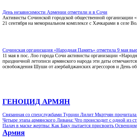
День независимости Армении отметили и в Сочи
Активисты Сочинской городской общественной организации «
21 сентября на мемориальном комплексе с Хачкарами в селе Во
Сочинская организация «Народная Память» отметила 9 мая вы
11 мая в пос. Лоо города Сочи активисты организации «Народн
праздничной летописи армянского народа эти даты отмечаются
освобождения Шуши от азербайджанских агрессоров и День о
ГЕНОЦИД АРМЯН
Связанная со спецслужбами Турции Лилит Мкртчян прочитала
Четыре этапа армянского Ливана: Что происходит с одной из 
Палач в маске жертвы: Как Баку пытается присвоить Освенцим
Армия