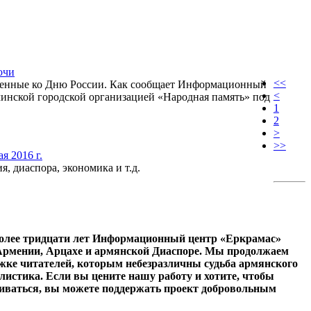
очи
<<
оченные ко Дню России. Как сообщает Информационный
<
чинской городской организацией «Народная память» под
1
2
>
>>
 2016 г.
, диаспора, экономика и т.д.
олее тридцати лет Информационный центр «Еркрамас»
 Армении, Арцахе и армянской Диаспоре. Мы продолжаем
ржке читателей, которым небезразличны судьба армянского
листика. Если вы цените нашу работу и хотите, чтобы
иваться, вы можете поддержать проект добровольным