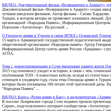
ВИДЕО: Документальный фильм «Возвращение к Арарату» дуб
Документальный фильм «Возвращение к Арарату» создан шведс
лучшим шведским фильмом. Автор фильма – Сюзан Хардалян. Э
Турции, в котором авторы не проявляют излишних эмоций. Ду
организацией «Народная Память», Информационным Центром 
Порталом «Антитопор». На русский ...
О Геноциде армян в Турции и связи ИГИЛ с Османской Турцие
15 марта в Армавирской государственной педагогической акад
общественной организации «Народная память» Артур Геворкя
Информационный Центр газеты армян России «Еркрамас» слушат
АГПА.
Тема с демонтированными в Сочи баннерами памяти жертв Ген
2015 год понемногу уходит в историю, в связи с чем, сочинс
опубликовав ТОП - 6 новостных кейсов, исходя из статистики
сочинцев в уходящем году, стала тема Геноцида армян в Турци
которые были посвящены 100-летию этой трагической даты. Н
"Народная Память" ...
ВИДЕО: Книга «Резня армян в Баку» и видеорепортаж «Армян
В поселке Лазаревское города Сочи недавно прошла презентац
Сирия», подготовленного интернет-сообществом «Антитопор»
«Еркрамас», мероприятие было организовано и проведено Соч