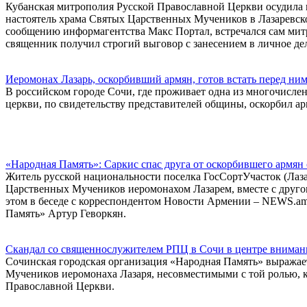
Кубанская митрополия Русской Православной Церкви осудила
настоятель храма Святых Царственных Мучеников в Лазаревско
сообщению информагентства Макс Портал, встречался сам мит
священник получил строгий выговор с занесением в личное де
Иеромонах Лазарь, оскорбивший армян, готов встать перед ним
В российском городе Сочи, где проживает одна из многочисл
церкви, по свидетельству представителей общины, оскорбил ар
«Народная Память»: Саркис спас друга от оскорбившего армя
Житель русской национальности поселка ГосСортУчасток (Лаза
Царственных Мучеников иеромонахом Лазарем, вместе с друго
этом в беседе с корреспондентом Новости Армении – NEWS.am
Память» Артур Геворкян.
Скандал со священнослужителем РПЦ в Сочи в центре вниман
Сочинская городская организация «Народная Память» выражае
Мучеников иеромонаха Лазаря, несовместимыми с той ролью, 
Православной Церкви.