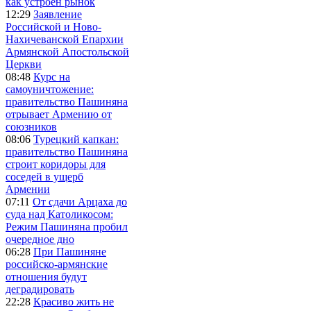
как устроен рынок
12:29
Заявление
Российской и Ново-
Нахичеванской Епархии
Армянской Апостольской
Церкви
08:48
Курс на
самоуничтожение:
правительство Пашиняна
отрывает Армению от
союзников
08:06
Турецкий капкан:
правительство Пашиняна
строит коридоры для
соседей в ущерб
Армении
07:11
От сдачи Арцаха до
суда над Католикосом:
Режим Пашиняна пробил
очередное дно
06:28
При Пашиняне
российско-армянские
отношения будут
деградировать
22:28
Красиво жить не