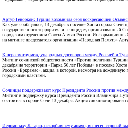
Артур Геворкян: Турция возомнила себя воскресающей Осман
Как уже сообщалось, 13 декабря в поселке Хоста города Соч
государственного терроризма и геноцида», организованный С
городским отделением Союза Армян России. Информационный 
на митинге председателя организации «Народная Память» Арту
К пересмотру международных договоров между Россией и Турц
Митинг сочинской общественности «Против политики Турции –
декабря на территории «Парка 50 лет Победы» в поселке Хост
России «Еркрамас», акция, в которой, несмотря на дождливую 
городскими властями.
Сочинцы поддерживают курс Президента России против между
Митинг в поддержку курса Президента России Владимира Пути
состоится в городе Сочи 13 декабря. Акция санкционирована 
Иеромонаху Лазарю, оскорбившему армян, вынесен строгий выг