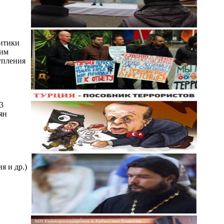
литики
ким
упления
3
ян
я и др.)