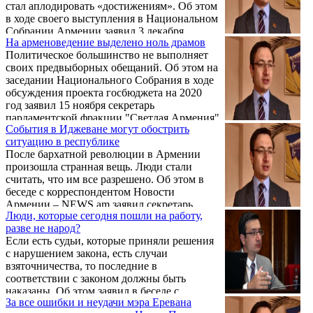
стал аплодировать «достижениям». Об этом
в ходе своего выступления в Национальном
Собрании Армении заявил 3 декабря
На арменоведение выделено ноль драмов
секретарь фракции «Светлая Армения»
Политическое большинство не выполняет
Геворк Горгисян.
своих предвыборных обещаний. Об этом на
заседании Национального Собрания в ходе
обсуждения проекта госбюджета на 2020
год заявил 15 ноября секретарь
парламентской фракции "Светлая Армения"
События в Иджеване могут обострить
Геворг Горгисян, коснувшись
ситуацию в республике
предполагаемых расходов в сфере
После бархатной революции в Армении
образования.
произошла странная вещь. Люди стали
считать, что им все разрешено. Об этом в
беседе с корреспондентом Новости
Армении – NEWS.am заявил секретарь
Люди, которые сегодня пошли на работу,
парламентской фракции партии «Светлая
разве не народ?
Армения» Геворк Горгисян, комментируя
Если есть судьи, которые приняли решения
ситуацию в Иджеване.
с нарушением закона, есть случаи
взяточничества, то последние в
соответствии с законом должны быть
наказаны. Об этом заявил в беседе с
За все ошибки и неудачи мэра Еревана
журналистами 20 мая депутат от партии