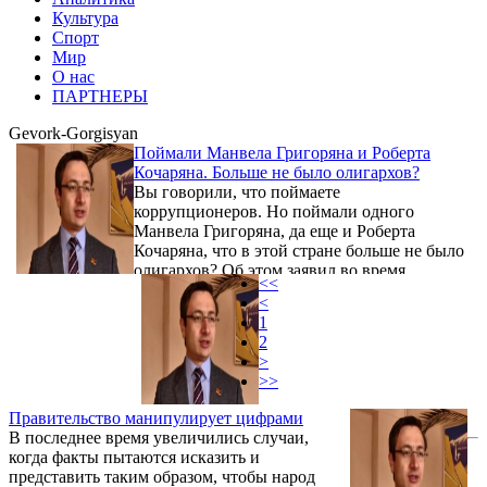
Культура
Спорт
Мир
О нас
ПАРТНЕРЫ
Gevork-Gorgisyan
Поймали Манвела Григоряна и Роберта
Кочаряна. Больше не было олигархов?
Вы говорили, что поймаете
коррупционеров. Но поймали одного
Манвела Григоряна, да еще и Роберта
Кочаряна, что в этой стране больше не было
олигархов? Об этом заявил во время
<<
обсуждения законопроекта "О внесении
<
изменений и дополнений в закон "О КС" 10
1
декабря секретарь парламентской фракции
2
партии "Светлая Армения" Геворк
>
Горгисян, обращаясь к вице-спикеру
>>
парламента от правящего блока "Мой шаг"
Алену Симоняну.
Правительство манипулирует цифрами
В последнее время увеличились случаи,
когда факты пытаются исказить и
представить таким образом, чтобы народ