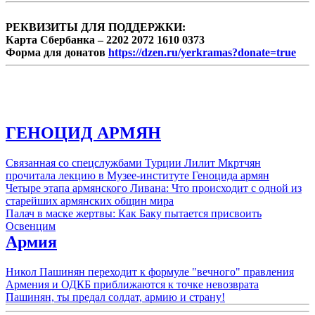
РЕКВИЗИТЫ ДЛЯ ПОДДЕРЖКИ:
Карта Сбербанка – 2202 2072 1610 0373
Форма для донатов
https://dzen.ru/yerkramas?donate=true
ГЕНОЦИД АРМЯН
Связанная со спецслужбами Турции Лилит Мкртчян
прочитала лекцию в Музее-институте Геноцида армян
Четыре этапа армянского Ливана: Что происходит с одной из
старейших армянских общин мира
Палач в маске жертвы: Как Баку пытается присвоить
Освенцим
Армия
Никол Пашинян переходит к формуле "вечного" правления
Армения и ОДКБ приближаются к точке невозврата
Пашинян, ты предал солдат, армию и страну!