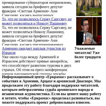
премирование губернаторов неприемлемо,
Армения» Геворк Горгисян.
заявила сегодня на брифинге депутат
фракции «Светлая Армения» Ани
Самсонян, касаясь выписанных
То, что не позволялось Сержу Саргсяну, не
губернаторами себе и своим заместителям
может позволяться и Николу Пашиняну
премий.
То, что не позволялось Сержу Саргсяну, не
может позволяться Николу Пашиняну,
заявила сегодня на брифинге депутат
фракции «Светлая Армения» Ани
Самсонян, касаясь предпринимаемых
Армению ожидает наплыв туристов из
Уважаемые
правящим большинством попыток оставить
Израиля
читатели! Уже
вне контроля парламента Службу
Уже около года между Арменией и
более тридцати
национальной безопасности и полицию.
Израилем действуют прямые авиарейсы,
лет
что способствует развитию туризма в двух
странах. Об этом на пресс-конференции
членов парламентской группы дружбы
Информационный центр «Еркрамас» рассказывает о
Армения – Израиль заявил 16 февраля
событиях в Армении, Арцахе и армянской Диаспоре. Мы
секретарь парламентской фракции блока
продолжаем эту работу благодаря поддержке читателей,
«Выход», член делегации Геворк Горгисян.
которым небезразличны судьба армянского народа и
независимая журналистика. Если вы цените нашу работу
и хотите, чтобы «Еркрамас» продолжал развиваться, вы
можете поддержать проект добровольным взносом.