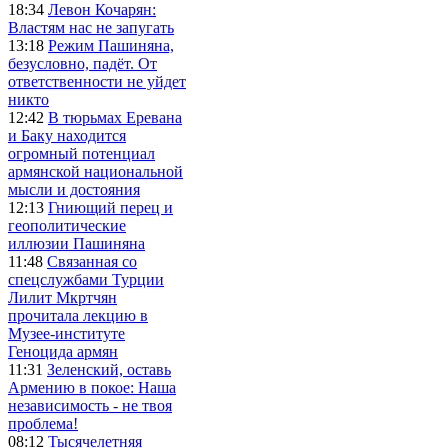
18:34
Левон Кочарян:
Властям нас не запугать
13:18
Режим Пашиняна,
безусловно, падёт. От
ответственности не уйдет
никто
12:42
В тюрьмах Еревана
и Баку находится
огромный потенциал
армянской национальной
мысли и достояния
12:13
Гниющий перец и
геополитические
иллюзии Пашиняна
11:48
Связанная со
спецслужбами Турции
Лилит Мкртчян
прочитала лекцию в
Музее-институте
Геноцида армян
11:31
Зеленский, оставь
Армению в покое: Наша
независимость - не твоя
проблема!
08:12
Тысячелетняя