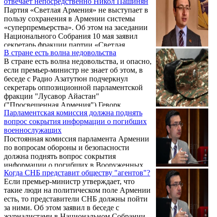
отвечает непосредственно Никол Пашинян
«Светлая Армения» Геворк Горгисян.
Партия «Светлая Армения» не выступает в
пользу сохранения в Армении системы
«суперпремьерства». Об этом на заседании
Национального Собрания 10 мая заявил
секретарь фракции партии «Светлая
В стране есть волна недовольства
Армения» Геворк Горгисян.
В стране есть волна недовольства, и опасно,
если премьер-министр не знает об этом, в
беседе с Радио Азатутюн подчеркнул
секретарь оппозиционной парламентской
фракции "Лусавор Айастан"
("Просвещенная Армения") Геворк
Парламентская комиссия должна поднять
Горгисян, комментируя утверждения,
вопрос сокрытия информации о погибших
сделанные премьер-министром Николом
военнослужащих
Пашиняном на вчерашней пресс-
Постоянная комиссия парламента Армении
конференции.
по вопросам обороны и безопасности
должна поднять вопрос сокрытия
информации о погибших в Вооруженных
Когда СНБ представит обществу "агентов"?
силах Армении и Армии обороны Карабаха
Если премьер-министр утверждает, что
военнослужащих. Об этом заявил в беседе с
такие люди на политическом поле Армении
журналистами в Национальном Собрании
есть, то представители СНБ должны пойти
республики 5 марта депутат от партии
за ними. Об этом заявил в беседе с
«Светлая Армения» Геворк Горгисян.
журналистами в Национальном Собрании