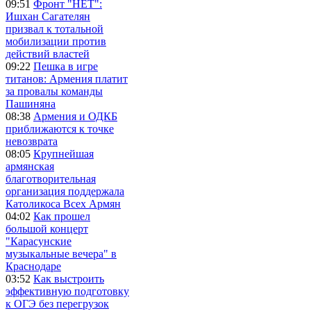
09:51
Фронт "НЕТ":
Ишхан Сагателян
призвал к тотальной
мобилизации против
действий властей
09:22
Пешка в игре
титанов: Армения платит
за провалы команды
Пашиняна
08:38
Армения и ОДКБ
приближаются к точке
невозврата
08:05
Крупнейшая
армянская
благотворительная
организация поддержала
Католикоса Всех Армян
04:02
Как прошел
большой концерт
"Карасунские
музыкальные вечера" в
Краснодаре
03:52
Как выстроить
эффективную подготовку
к ОГЭ без перегрузок