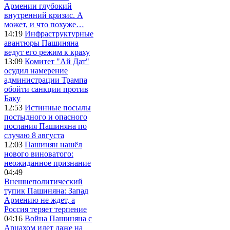
Армении глубокий
внутренний кризис. А
может, и что похуже…
14:19
Инфраструктурные
авантюры Пашиняна
ведут его режим к краху
13:09
Комитет "Ай Дат"
осудил намерение
администрации Трампа
обойти санкции против
Баку
12:53
Истинные посылы
постыдного и опасного
послания Пашиняна по
случаю 8 августа
12:03
Пашинян нашёл
нового виноватого:
неожиданное признание
04:49
Внешнеполитический
тупик Пашиняна: Запад
Армению не ждет, а
Россия теряет терпение
04:16
Война Пашиняна с
Арцахом идет даже на