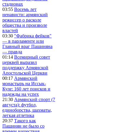
стадионах
03:55
Восемь лет
ненависти: армянский
режиссер о расколе
общества и произволе
властей
03:30
"Фабрика фейков"
— в парламенте или
Главный враг Пашиняна
— правда
01:14
Всемирный совет
церквей выразил
поддержку Армянской
Апостольской Церкви
00:17
Армянский
монастырь на Иссык-
Куле: 160 лет поисков и
надежды на успех
21:30
Армянский спорт (7
августа): футбол,
единоборства, шахматы,
легкая атлетика
20:37
Такого как
Пашинян не было со
времен нашествия