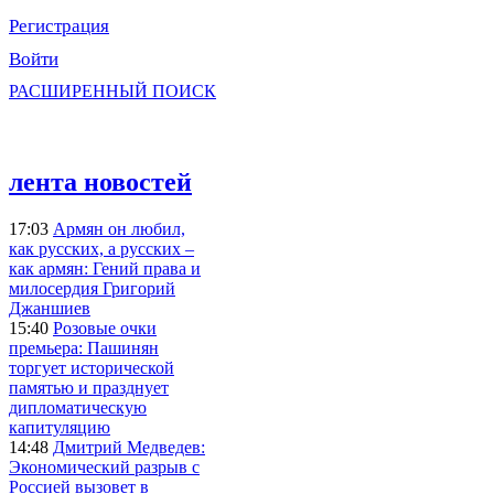
Регистрация
Войти
РАСШИРЕННЫЙ ПОИСК
лента новостей
17:03
Армян он любил,
как русских, а русских –
как армян: Гений права и
милосердия Григорий
Джаншиев
15:40
Розовые очки
премьера: Пашинян
торгует исторической
памятью и празднует
дипломатическую
капитуляцию
14:48
Дмитрий Медведев:
Экономический разрыв с
Россией вызовет в