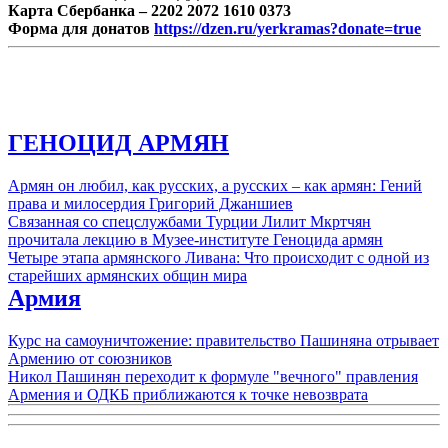
Карта Сбербанка – 2202 2072 1610 0373
Форма для донатов
https://dzen.ru/yerkramas?donate=true
ГЕНОЦИД АРМЯН
Армян он любил, как русских, а русских – как армян: Гений
права и милосердия Григорий Джаншиев
Связанная со спецслужбами Турции Лилит Мкртчян
прочитала лекцию в Музее-институте Геноцида армян
Четыре этапа армянского Ливана: Что происходит с одной из
старейших армянских общин мира
Армия
Курс на самоуничтожение: правительство Пашиняна отрывает
Армению от союзников
Никол Пашинян переходит к формуле "вечного" правления
Армения и ОДКБ приближаются к точке невозврата