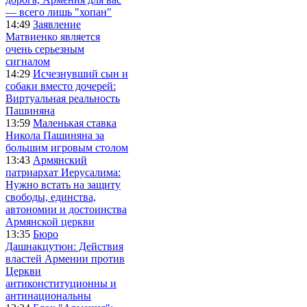
— всего лишь "хопан"
14:49
Заявление
Матвиенко является
очень серьезным
сигналом
14:29
Исчезнувший сын и
собаки вместо дочерей:
Виртуальная реальность
Пашиняна
13:59
Маленькая ставка
Никола Пашиняна за
большим игровым столом
13:43
Армянский
патриархат Иерусалима:
Нужно встать на защиту
свободы, единства,
автономии и достоинства
Армянской церкви
13:35
Бюро
Дашнакцутюн: Действия
властей Армении против
Церкви
антиконституционны и
антинациональны