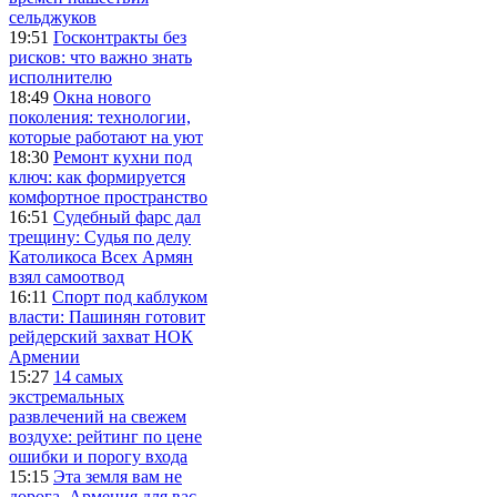
сельджуков
19:51
Госконтракты без
рисков: что важно знать
исполнителю
18:49
Окна нового
поколения: технологии,
которые работают на уют
18:30
Ремонт кухни под
ключ: как формируется
комфортное пространство
16:51
Судебный фарс дал
трещину: Судья по делу
Католикоса Всех Армян
взял самоотвод
16:11
Спорт под каблуком
власти: Пашинян готовит
рейдерский захват НОК
Армении
15:27
14 самых
экстремальных
развлечений на свежем
воздухе: рейтинг по цене
ошибки и порогу входа
15:15
Эта земля вам не
дорога, Армения для вас