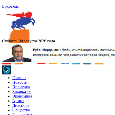
Еркрамас
Суббота, 08 августа 2026 года
Главная
Новости
Политика
Закавказье
Экономика
Армия
Диаспора
Общество
Аналитика