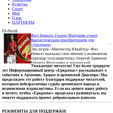
Культура
Спорт
Мир
О нас
ПАРТНЕРЫ
Fil-Nevill
Фил Невилл: Генрих Мхитарян станет
фантастическим приобретением для
«Арсенала»
Экс-игрок «Манчестер Юнайтед» Фил
Невилл высказал свое мнение о возможном
переходе полузащитника сборной Армении
Генриха Мхитаряна в лондонский
Уважаемые читатели! Уже более тридцати
«Арсенал».
лет Информационный центр «Еркрамас» рассказывает о
событиях в Армении, Арцахе и армянской Диаспоре. Мы
продолжаем эту работу благодаря поддержке читателей,
которым небезразличны судьба армянского народа и
независимая журналистика. Если вы цените нашу работу
и хотите, чтобы «Еркрамас» продолжал развиваться, вы
можете поддержать проект добровольным взносом.
РЕКВИЗИТЫ ДЛЯ ПОДДЕРЖКИ: