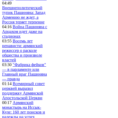
04:49
Внешнеполитический
тупик Пашиняна: Запад
Армению не ждет, а
Россия теряет терпение
04:16
Война Пашиняна с
Арцахом идет даже на
стадионах
03:55
Восемь лет
ненависти: армянский
режиссер о расколе
общества и произволе
властей
03:30
"Фабрика фейков"
— в парламенте или
Главный враг Пашиняна
— правда
01:14
Всемирный совет
церквей выразил
поддержку Армянской
Апостольской Церкви
00:17
Армянский
монастырь на Иссык-
Куле: 160 лет поисков и
надежды на успех