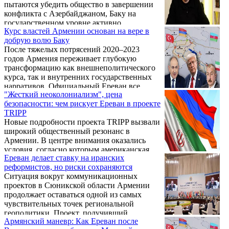
пытаются убедить общество в завершении
конфликта с Азербайджаном, Баку на
государственном уровне активно
Курс властей Армении основан на вере в
продвигает реваншистскую повестку,
добрую волю Баку
направленную непосредственно против
После тяжелых потрясений 2020–2023
суверенитета и территориальной
годов Армения переживает глубокую
целостности Республики Армения.
трансформацию как внешнеполитического
Центральным элементом этой политики
курса, так и внутренних государственных
стал проект так называемого «Западного
нарративов. Официальный Ереван все
Азербайджана», подразумевающий
"Жесткий неоколониализм", цена
больше отходит от традиционных
территориальные претензии на всю
безопасности: чем рискует Ереван в проекте
национальных концепций в пользу новой,
Армению и организацию «возвращения»
TRIPP
зачастую болезненной для общества
азербайджанцев ...
Новые подробности проекта TRIPP вызвали
«мирной повестки». Где проходит тонкая
широкий общественный резонанс в
грань между вынужденным
Армении. В центре внимания оказались
дипломатическим прагматизмом и
условия, согласно которым американская
фактическим переходом на политические
Ереван делает ставку на иранских
сторона получает 74% акций и права на
тезисы Баку и Анкары? К чему приведет
реформистов, но риски сохраняются
застройку стратегической инфраструктуры
отсутствие у армянских властей четких
Ситуация вокруг коммуникационных
сроком на 99 лет. Что стоит за этими
«красных ...
проектов в Сюникской области Армении
цифрами — дополнительный «щит» для
продолжает оставаться одной из самых
Сюника или фактическая уступка
чувствительных точек региональной
экономического суверенитета? В интервью
геополитики. Проект, получивший
изданию VERELQ эксперт Давид
Армянский маневр: Как Ереван после
условное название «Маршрут Трампа» (или
Арутюнов анализирует изнанку этой