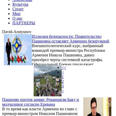
Культура
Спорт
Мир
О нас
ПАРТНЕРЫ
David-Arutyunov
Иллюзия безопасности: Правительство
Пашиняна оставляет Армению безоружной
Внешнеполитический курс, выбранный
командой премьер-министра Республики
Армения Никола Пашиняна, давно
приобрел черты системной катастрофы.
Официальный Ереван продолжает
<<
разрушать традиционные союзнические
<
связи, оправдывая это громкими лозунгами
1
о демократизации и поиске новых
2
партнеров. Однако за фасадом так
3
называемой «новой главы» скрывается
>
пугающая реальность: страна остается один
на один с многократно превосходящим по
Пашинян против армян: Реваншизм Баку и
силе противником, в то время как
молчаливое согласие Еревана
действующая власть увлечена
В то время как власти Армении во главе с
дипломатическими ...
премьер-министром Николом Пашиняном