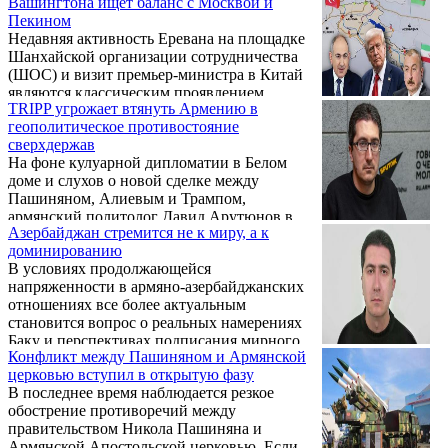
Вашингтона ищет баланс с Москвой и
TRIPP), изначально задуманный как
сделки. Он характеризует действия
Пекином
западная инициатива по развитию
администрации Трампа как «жесткий
Недавняя активность Еревана на площадке
инфраструктуры, стал лакмусовой
неоколониализм», ...
Шанхайской организации сотрудничества
бумажкой для выявления скрытых
(ШОС) и визит премьер-министра в Китай
противоречий не только между
являются классическим проявлением
глобальными игроками, но и внутри элит
TRIPP угрожает втянуть Армению в
многовекторной внешней политики
соседних стран.
геополитическое противостояние
Армении, направленной на
сверхдержав
маневрирование и поддержание равновесия
На фоне кулуарной дипломатии в Белом
в отношениях с ключевыми мировыми
доме и слухов о новой сделке между
игроками. Так считает армянский
Пашиняном, Алиевым и Трампом,
политолог Давид Арутюнов.
армянский политолог Давид Арутюнов в
Азербайджан стремится не к миру, а к
интервью VERELQ трезво и без иллюзий
доминированию
оценивает последствия Вашингтонского
В условиях продолжающейся
саммита. Является ли предполагаемое
напряженности в армяно-азербайджанских
совместное заявление о выходе Армении и
отношениях все более актуальным
Азербайджана из Минской группы не
становится вопрос о реальных намерениях
просто символом, а точкой невозврата? Или
Баку и перспективах подписания мирного
же это — необходимая жертва ради новой
Конфликт между Пашиняном и Армянской
договора между двумя странами. О том,
геополитической архитектуры, в которой
церковью вступил в открытую фазу
почему Азербайджан выдвигает новые
США примеряют роль главного
В последнее время наблюдается резкое
требования к Армении, в том числе об
архитектора? Что стоит за проектом ...
обострение противоречий между
изменении Конституции, насколько реальна
правительством Никола Пашиняна и
угроза новой эскалации и какие факторы
Армянской Апостольской церковью. Если