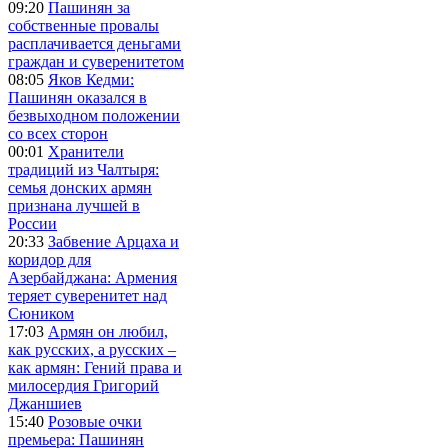
09:20
Пашинян за
собственные провалы
расплачивается деньгами
граждан и суверенитетом
08:05
Яков Кедми:
Пашинян оказался в
безвыходном положении
со всех сторон
00:01
Хранители
традиций из Чалтыря:
семья донских армян
признана лучшей в
России
20:33
Забвение Арцаха и
коридор для
Азербайджана: Армения
теряет суверенитет над
Сюником
17:03
Армян он любил,
как русских, а русских –
как армян: Гений права и
милосердия Григорий
Джаншиев
15:40
Розовые очки
премьера: Пашинян