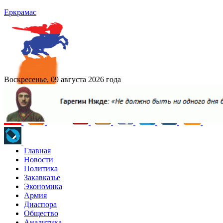
Еркрамас
Воскресенье, 09 августа 2026 года
Главная
Новости
Политика
Закавказье
Экономика
Армия
Диаспора
Общество
Аналитика