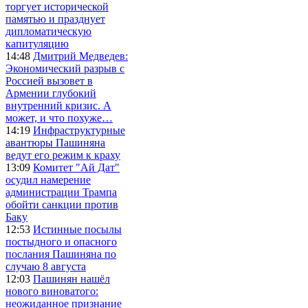
торгует исторической
памятью и празднует
дипломатическую
капитуляцию
14:48
Дмитрий Медведев:
Экономический разрыв с
Россией вызовет в
Армении глубокий
внутренний кризис. А
может, и что похуже…
14:19
Инфраструктурные
авантюры Пашиняна
ведут его режим к краху
13:09
Комитет "Ай Дат"
осудил намерение
администрации Трампа
обойти санкции против
Баку
12:53
Истинные посылы
постыдного и опасного
послания Пашиняна по
случаю 8 августа
12:03
Пашинян нашёл
нового виноватого:
неожиданное признание