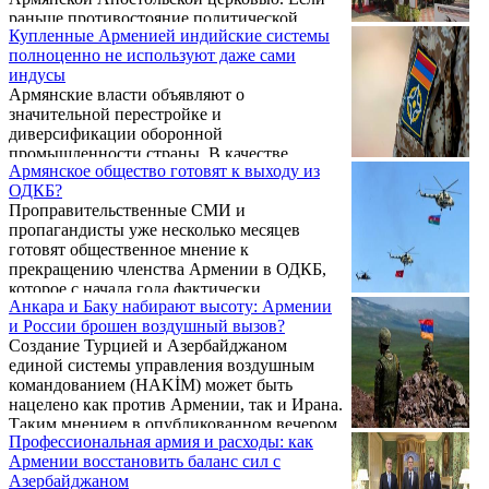
могут повлиять на развитие ситуации, в
раньше противостояние политической
интервью информационно-аналитическому
Купленные Арменией индийские системы
власти с церковью носило во многом
центру VERELQ рассказал армянский
полноценно не используют даже сами
подковерный характер, то с новой волной
политолог Давид Арутюнов. ...
индусы
протестного движения, возглавляемого
Армянские власти объявляют о
высокопоставленным церковным иерархом,
значительной перестройке и
архиепископом Багратом Галстаняном,
диверсификации оборонной
нападки на ААЦ резко усилились. Пашинян
промышленности страны. В качестве
лично заявил, что Армянская Апостольская
Армянское общество готовят к выходу из
ключевого показателя они указывают на
Церковь является "агентом влияния" с
ОДКБ?
снижение доли России в соглашениях о
давних времен и пригрозил ...
Проправительственные СМИ и
поставках вооружений Армении за
пропагандисты уже несколько месяцев
последние 2-3 года с 96% до менее 10%.
готовят общественное мнение к
Армянский политолог Давид Арутюнов
прекращению членства Армении в ОДКБ,
рассказал VERELQ с какими вызовами
которое с начала года фактически
сталкивается Армения в процессе
Анкара и Баку набирают высоту: Армении
заморожено. С аналогичным заявлением
разнообразия оборонной промышленности,
и России брошен воздушный вызов?
сегодня, 29 сентября, выступили
почему Ереван решил придать особое
Создание Турцией и Азербайджаном
прозападные структуры гражданского
значение сотрудничеству с Индией и
единой системы управления воздушным
общества, потребовав, помимо выхода из
Францией по этому вопросу, а ...
командованием (HAKİM) может быть
ОДКБ, прекращения ретрансляции
нацелено как против Армении, так и Ирана.
российских телеканалов и вывода
Таким мнением в опубликованном вечером
российских ВС с территории Армении.
Профессиональная армия и расходы: как
22 июня интервью Sputnik Армения
Армении восстановить баланс сил с
поделился эксперт в области региональной
Азербайджаном
безопасности Давид Арутюнов.