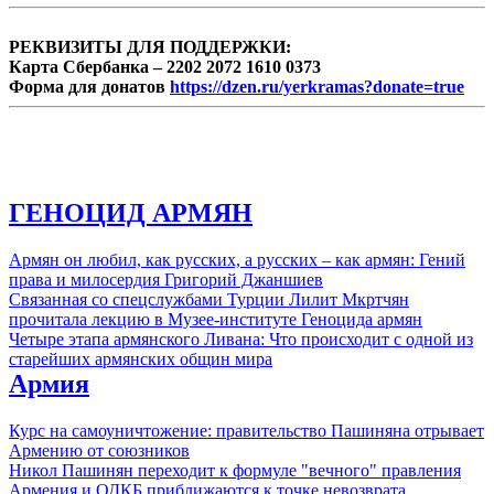
РЕКВИЗИТЫ ДЛЯ ПОДДЕРЖКИ:
Карта Сбербанка – 2202 2072 1610 0373
Форма для донатов
https://dzen.ru/yerkramas?donate=true
ГЕНОЦИД АРМЯН
Армян он любил, как русских, а русских – как армян: Гений
права и милосердия Григорий Джаншиев
Связанная со спецслужбами Турции Лилит Мкртчян
прочитала лекцию в Музее-институте Геноцида армян
Четыре этапа армянского Ливана: Что происходит с одной из
старейших армянских общин мира
Армия
Курс на самоуничтожение: правительство Пашиняна отрывает
Армению от союзников
Никол Пашинян переходит к формуле "вечного" правления
Армения и ОДКБ приближаются к точке невозврата