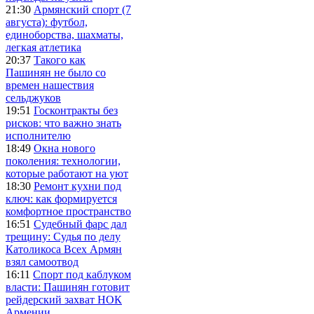
21:30
Армянский спорт (7
августа): футбол,
единоборства, шахматы,
легкая атлетика
20:37
Такого как
Пашинян не было со
времен нашествия
сельджуков
19:51
Госконтракты без
рисков: что важно знать
исполнителю
18:49
Окна нового
поколения: технологии,
которые работают на уют
18:30
Ремонт кухни под
ключ: как формируется
комфортное пространство
16:51
Судебный фарс дал
трещину: Судья по делу
Католикоса Всех Армян
взял самоотвод
16:11
Спорт под каблуком
власти: Пашинян готовит
рейдерский захват НОК
Армении