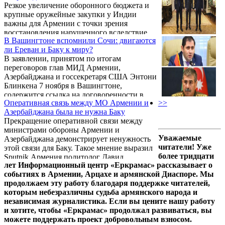
Резкое увеличение оборонного бюджета и
крупные оружейные закупки у Индии
важны для Армении с точки зрения
восстановления нарушенного вследствие
В Вашингтоне вспомнили Сочи: двигаются
войны 2020 года баланса сил с
ли Ереван и Баку к миру?
Азербайджаном. Восстановление баланса
В заявлении, принятом по итогам
сил в полном объеме представляется сейчас
переговоров глав МИД Армении,
для Армении крайне сложной и
Азербайджана и госсекретаря США Энтони
труднореализуемой задачей в силу ряда
Блинкена 7 ноября в Вашингтоне,
факторов. Так считает аналитик Давид
содержится ссылка на договоренности в
Арутюнов, комментируя решение
Оперативная связь между МО Армении и
>>
Сочи лидеров Армении и Азербайджана 31
правительства резко увеличить военный
Азербайджана была не нужна Баку
октября, и это свидетельствует о взаимном
бюджет страны на 2023 год и повысить
Прекращение оперативной связи между
учете наработок. Об этом в беседе с
зарплаты военным для привлечения в
министрами обороны Армении и
VERELQ заявил аналитик Давид
армию ...
Уважаемые
Азербайджана демонстрирует ненужность
Арутюнов, комментируя итоги
читатели! Уже
этой связи для Баку. Такое мнение выразил
вашингтонских переговоров.
более тридцати
Sputnik Армения политолог Давид
лет Информационный центр «Еркрамас» рассказывает о
Арутюнов.
событиях в Армении, Арцахе и армянской Диаспоре. Мы
продолжаем эту работу благодаря поддержке читателей,
которым небезразличны судьба армянского народа и
независимая журналистика. Если вы цените нашу работу
и хотите, чтобы «Еркрамас» продолжал развиваться, вы
можете поддержать проект добровольным взносом.