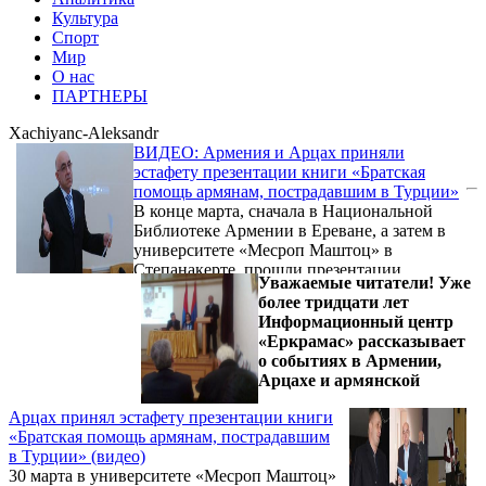
Культура
Спорт
Мир
О нас
ПАРТНЕРЫ
Xachiyanc-Aleksandr
ВИДЕО: Армения и Арцах приняли
эстафету презентации книги «Братская
помощь армянам, пострадавшим в Турции»
В конце марта, сначала в Национальной
Библиотеке Армении в Ереване, а затем в
университете «Месроп Маштоц» в
Степанакерте, прошли презентации
Уважаемые читатели! Уже
сборника «Братская помощь армянам,
более тридцати лет
пострадавшим в Турции». Вышедшая в свет
Информационный центр
в 2014 г. в Краснодаре книга, является
«Еркрамас» рассказывает
переизданием одноимённого труда,
о событиях в Армении,
впервые напечатанного в 1897 г. в Москве.
Арцахе и армянской
Переводчик, составитель и редактор
современного сборника - доцент
Арцах принял эстафету презентации книги
Кубанского госуниверситета, профессор
«Братская помощь армянам, пострадавшим
РАЕН, общественный деятель Александр
в Турции» (видео)
Хачиянц. Переиздание книги им ...
30 марта в университете «Месроп Маштоц»