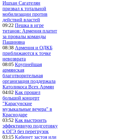
Ишхан Сагателян
призвал к тотальной
мобилизации против
действий властей
09:22
Пешка в игре
титанов: Армения платит
за провалы команды
Пашиняна
08:38
Армения и ОДКБ
приближаются к точке
невозврата
08:05
Крупнейшая
армянская
благотворительная
организация поддержала
Католикоса Всех Армян
04:02
Как прошел
большой концерт
"Карасунские
музыкальные вечера" в
Краснодаре
03:52
Как выстроить
эффективную подготовку
к ОГЭ без перегрузок
03:15
Кабинет застоя или