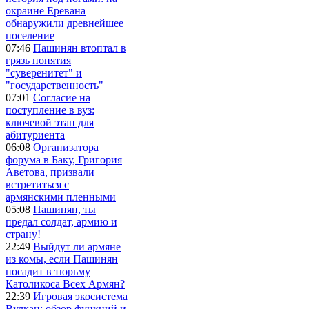
окраине Еревана
обнаружили древнейшее
поселение
07:46
Пашинян втоптал в
грязь понятия
"суверенитет" и
"государственность"
07:01
Согласие на
поступление в вуз:
ключевой этап для
абитуриента
06:08
Организатора
форума в Баку, Григория
Аветова, призвали
встретиться с
армянскими пленными
05:08
Пашинян, ты
предал солдат, армию и
страну!
22:49
Выйдут ли армяне
из комы, если Пашинян
посадит в тюрьму
Католикоса Всех Армян?
22:39
Игровая экосистема
Вулкан: обзор функций и