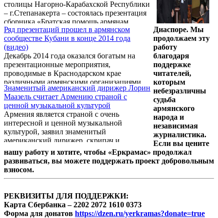
столицы Нагорно-Карабахской Республики
– г.Степанакерта – состоялась презентация
сборника «Братская помощь армянам,
Ряд презентаций прошел в армянском
Диаспоре. Мы
пострадавшим в Турции». Вышедшая в свет
сообществе Кубани в конце 2014 года
продолжаем эту
в 2014 году в Краснодаре книга, является
(видео)
работу
переизданием одноимённого сборника,
Декабрь 2014 года оказался богатым на
благодаря
впервые напечатанного в 1897 году в
презентационные мероприятия,
поддержке
Москве. Переводчик, составитель и
проводимые в Краснодарском крае
читателей,
редактор книги, доцент Кубанского
различными армянскими организациями.
которым
государственного университета, профессор
Знаменитый американский дирижер Лорин
небезразличны
Российской академии естествознания,
Маазель считает Армению страной с
судьба
известный общественный деятель
ценной музыкальной культурой
армянского
Александр Хачиянц ...
Армения является страной с очень
народа и
интересной и ценной музыкальной
независимая
культурой, заявил знаменитый
журналистика.
американский дирижер, скрипач и
Если вы цените
композитор Лорин Маазель в ходе пресс-
нашу работу и хотите, чтобы «Еркрамас» продолжал
конференции, прирученной к концерту
развиваться, вы можете поддержать проект добровольным
Амстердамского Королевского оркестра
взносом.
Концертгебау в Ереване.
РЕКВИЗИТЫ ДЛЯ ПОДДЕРЖКИ:
Карта Сбербанка – 2202 2072 1610 0373
Форма для донатов
https://dzen.ru/yerkramas?donate=true