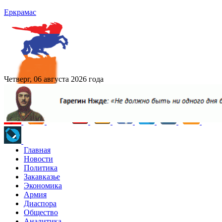
Еркрамас
Четверг, 06 августа 2026 года
Главная
Новости
Политика
Закавказье
Экономика
Армия
Диаспора
Общество
Аналитика