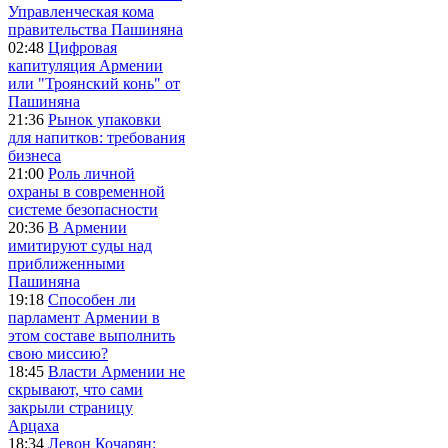
Управленческая кома
правительства Пашиняна
02:48
Цифровая
капитуляция Армении
или "Троянский конь" от
Пашиняна
21:36
Рынок упаковки
для напитков: требования
бизнеса
21:00
Роль личной
охраны в современной
системе безопасности
20:36
В Армении
имитируют суды над
приближенными
Пашиняна
19:18
Способен ли
парламент Армении в
этом составе выполнить
свою миссию?
18:45
Власти Армении не
скрывают, что сами
закрыли страницу
Арцаха
18:34
Левон Кочарян: