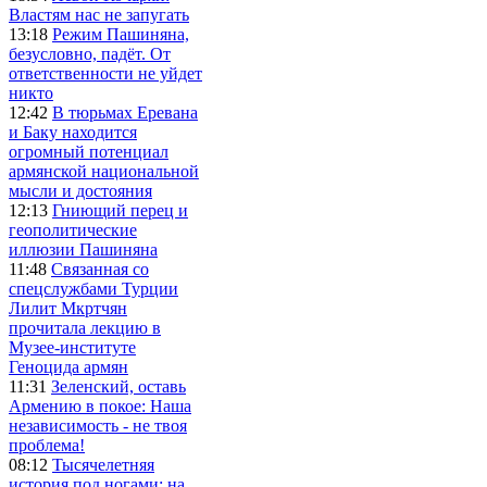
Властям нас не запугать
13:18
Режим Пашиняна,
безусловно, падёт. От
ответственности не уйдет
никто
12:42
В тюрьмах Еревана
и Баку находится
огромный потенциал
армянской национальной
мысли и достояния
12:13
Гниющий перец и
геополитические
иллюзии Пашиняна
11:48
Связанная со
спецслужбами Турции
Лилит Мкртчян
прочитала лекцию в
Музее-институте
Геноцида армян
11:31
Зеленский, оставь
Армению в покое: Наша
независимость - не твоя
проблема!
08:12
Тысячелетняя
история под ногами: на