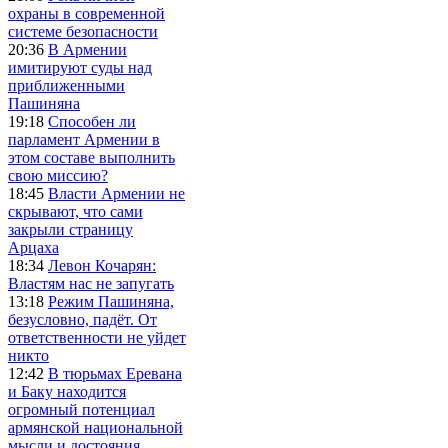
охраны в современной
системе безопасности
20:36
В Армении
имитируют суды над
приближенными
Пашиняна
19:18
Способен ли
парламент Армении в
этом составе выполнить
свою миссию?
18:45
Власти Армении не
скрывают, что сами
закрыли страницу
Арцаха
18:34
Левон Кочарян:
Властям нас не запугать
13:18
Режим Пашиняна,
безусловно, падёт. От
ответственности не уйдет
никто
12:42
В тюрьмах Еревана
и Баку находится
огромный потенциал
армянской национальной
мысли и достояния