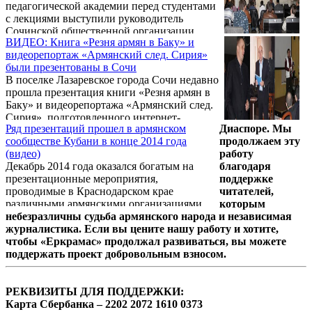
педагогической академии перед студентами
с лекциями выступили руководитель
Сочинской общественной организации
ВИДЕО: Книга «Резня армян в Баку» и
«Народная память» Артур Геворкян и
видеорепортаж «Армянский след. Сирия»
руководитель ИАПС «Антитопор» Вадим
были презентованы в Сочи
Арутюнов. Как сообщает Информационный
В поселке Лазаревское города Сочи недавно
Центр газеты армян России «Еркрамас»
прошла презентация книги «Резня армян в
слушателями стали студенты 1-го и 2-го
Баку» и видеорепортажа «Армянский след.
курсов исторического факультета АГПА.
Сирия», подготовленного интернет-
Ряд презентаций прошел в армянском
Диаспоре. Мы
сообществом «Антитопор». Как сообщает
сообществе Кубани в конце 2014 года
продолжаем эту
Информационный Центр газеты армян
(видео)
работу
России «Еркрамас», мероприятие было
Декабрь 2014 года оказался богатым на
благодаря
организовано и проведено Сочинской
презентационные мероприятия,
поддержке
городской организацией «Народная
проводимые в Краснодарском крае
читателей,
Память».
различными армянскими организациями.
которым
небезразличны судьба армянского народа и независимая
журналистика. Если вы цените нашу работу и хотите,
чтобы «Еркрамас» продолжал развиваться, вы можете
поддержать проект добровольным взносом.
РЕКВИЗИТЫ ДЛЯ ПОДДЕРЖКИ:
Карта Сбербанка – 2202 2072 1610 0373