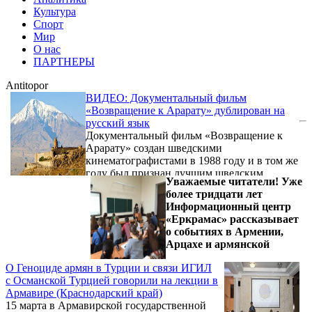
Культура
Спорт
Мир
О нас
ПАРТНЕРЫ
Antitopor
ВИДЕО: Документальный фильм
«Возвращение к Арарату» дублирован на
русский язык
Документальный фильм «Возвращение к
Арарату» создан шведскими
кинематографистами в 1988 году и в том же
году был признан лучшим шведским
Уважаемые читатели! Уже
фильмом. Автор фильма – Сюзан Хардалян.
более тридцати лет
Это честный, объективный рассказ о
Информационный центр
Геноциде армян в Османской Турции, в
«Еркрамас» рассказывает
котором авторы не проявляют излишних
о событиях в Армении,
эмоций. Дублирование фильма на русский
Арцахе и армянской
язык осуществлено Сочинской
организацией «Народная Память»,
О Геноциде армян в Турции и связи ИГИЛ
Информационным Центром газеты армян
с Османской Турцией говорили на лекции в
России «Еркрамас» и Информационно-
Армавире (Краснодарский край)
Аналитическим Порталом «Антитопор». На
15 марта в Армавирской государственной
русский ...