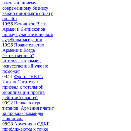
платежи: почему
современному бизнесу
важно принимать оплату
онлайн
10:56
Католикос Всех
Армян и 6 епископов
примут участие в первом
судебном заседании
10:36
Правительство
Армении: Когда
"естественный"
интеллект хромает,
искусственный уже не
поможет
09:51
Фронт "НЕТ":
Ишхан Сагателян
призвал к тотальной
мобилизации против
действий властей
09:22
Пешка в игре
титанов: Армения платит
за провалы команды
Пашиняна
08:38
Армения и ОДКБ
приближаются к точке