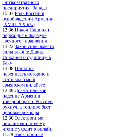
"низкозатратного
предприятия" Запада
15:07
Роль России в
освобождении Армении
(XVIII–XX вв.)
13:36
Никол Пашинян
переходит к формуле
"вечного" правления
13:22
Закон силы вместо
силы закона: Давид
Ишханян о судилище в
Баку
13:08
Попытка
переписать историю и
стать властью в
армянском вилайете
12:49
Драматическое
падение Армении:
товарооборот с Россией
рухнул, а топливо бьет
ценовые рекорды
12:30
Электронные
библиотеки: почему
чтение уходит в онлайн
11:28
Электронные