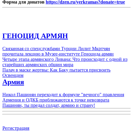
Форма для донатов
https://dzen.ru/yerkramas?donate=true
ГЕНОЦИД АРМЯН
Связанная со спецслужбами Турции Лилит Мкртчян
прочитала лекцию в Музее-институте Геноцида армян
Четыре этапа армянского Ливана: Что происходит с одной из
старейших армянских общин мира
Палач в маске жертвы: Как Баку пытается присвоить
Освенцим
Армия
Никол Пашинян переходит к формуле "вечного" правления
Армения и ОДКБ приближаются к точке невозврата
Пашинян, ты предал солдат, армию и страну!
Регистрация