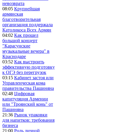
невозврата
08:05
Крупнейшая
армянская
благотворительная
организация поддержала
Католикоса Всех Армян
04:02
Как прошел
большой концерт
"Карасунские
музыкальные вечера" в
Краснодаре
03:52
Как выстроить
эффективную подготовку
к ОГЭ без перегрузок
03:15
Кабинет застоя или
Управленческая кома
правительства Пашиняна
02:48
Цифровая
капитуляция Армении
или "Троянский конь" от
Пашиняна
21:36
Рынок упаковки
для напитков: требования
бизнеса
21:00
Роль личной