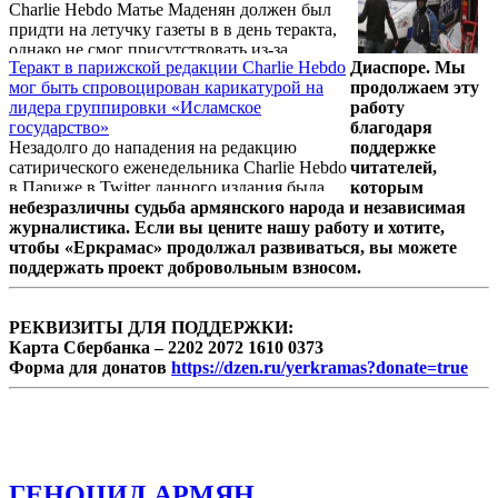
Charlie Hebdo Матье Маденян должен был
придти на летучку газеты в в день теракта,
однако не смог присутствовать из-за
Теракт в парижской редакции Charlie Hebdo
Диаспоре. Мы
изменившихся планов.
мог быть спровоцирован карикатурой на
продолжаем эту
лидера группировки «Исламское
работу
государство»
благодаря
Незадолго до нападения на редакцию
поддержке
сатирического еженедельника Charlie Hebdo
читателей,
в Париже в Twitter данного издания была
которым
опубликована карикатура на лидера
небезразличны судьба армянского народа и независимая
радикальной группировки «Исламское
журналистика. Если вы цените нашу работу и хотите,
государство» Абу Бакра аль-Багдади,
чтобы «Еркрамас» продолжал развиваться, вы можете
которая сопровождается подписью «С
поддержать проект добровольным взносом.
наилучшими пожеланиями, кстати». Об
этом пишет «Лента.ру».
РЕКВИЗИТЫ ДЛЯ ПОДДЕРЖКИ:
Карта Сбербанка – 2202 2072 1610 0373
Форма для донатов
https://dzen.ru/yerkramas?donate=true
ГЕНОЦИД АРМЯН