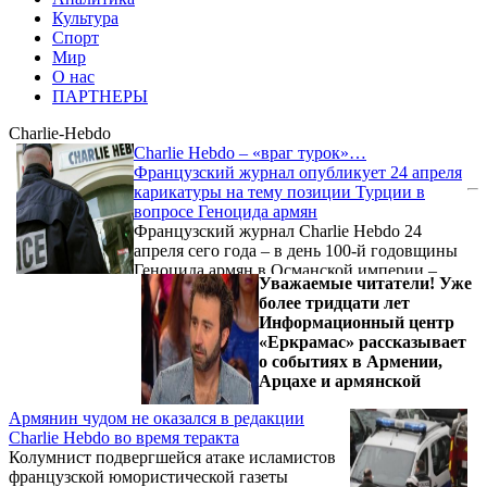
Культура
Спорт
Мир
О нас
ПАРТНЕРЫ
Charlie-Hebdo
Charlie Hebdo – «враг турок»…
Французский журнал опубликует 24 апреля
карикатуры на тему позиции Турции в
вопросе Геноцида армян
Французский журнал Charlie Hebdo 24
апреля сего года – в день 100-й годовщины
Геноцида армян в Османской империи –
Уважаемые читатели! Уже
опубликует карикатуры на тему позиции
более тридцати лет
Турции в данном вопросе и представит
Информационный центр
турок как совершившую данное
«Еркрамас» рассказывает
преступление нацию. Обеспокоенность по
о событиях в Армении,
этому поводу выразил зампредседателя
Арцахе и армянской
Рабочей партии Турции (İP) Джейан
Мумджу, который приходится братом
Армянин чудом не оказался в редакции
корреспондента турецкого издания
Charlie Hebdo во время теракта
«Cumhuriyet», убитого в 1993 г. журналиста
Колумнист подвергшейся атаке исламистов
Угура Мумджу.
французской юмористической газеты