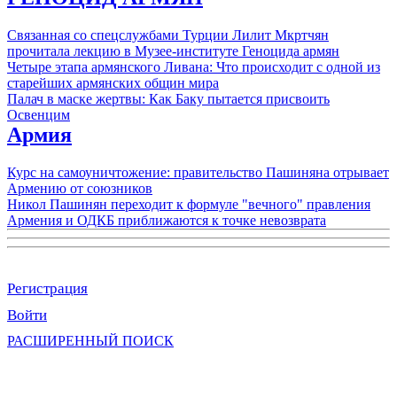
Связанная со спецслужбами Турции Лилит Мкртчян
прочитала лекцию в Музее-институте Геноцида армян
Четыре этапа армянского Ливана: Что происходит с одной из
старейших армянских общин мира
Палач в маске жертвы: Как Баку пытается присвоить
Освенцим
Армия
Курс на самоуничтожение: правительство Пашиняна отрывает
Армению от союзников
Никол Пашинян переходит к формуле "вечного" правления
Армения и ОДКБ приближаются к точке невозврата
Регистрация
Войти
РАСШИРЕННЫЙ ПОИСК