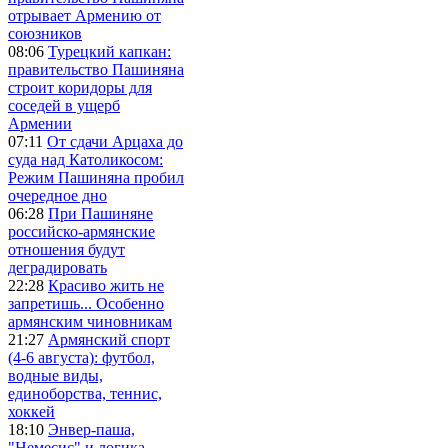
отрывает Армению от
союзников
08:06
Турецкий капкан:
правительство Пашиняна
строит коридоры для
соседей в ущерб
Армении
07:11
От сдачи Арцаха до
суда над Католикосом:
Режим Пашиняна пробил
очередное дно
06:28
При Пашиняне
российско-армянские
отношения будут
деградировать
22:28
Красиво жить не
запретишь... Особенно
армянским чиновникам
21:27
Армянский спорт
(4-6 августа): футбол,
водные виды,
единоборства, теннис,
хоккей
18:10
Энвер-паша,
"Немесис" и логика