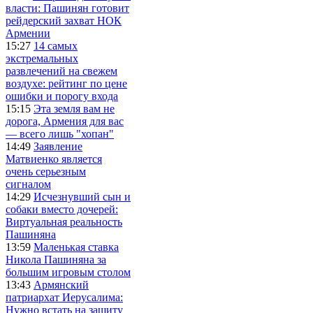
власти: Пашинян готовит
рейдерский захват НОК
Армении
15:27
14 самых
экстремальных
развлечений на свежем
воздухе: рейтинг по цене
ошибки и порогу входа
15:15
Эта земля вам не
дорога, Армения для вас
— всего лишь "хопан"
14:49
Заявление
Матвиенко является
очень серьезным
сигналом
14:29
Исчезнувший сын и
собаки вместо дочерей:
Виртуальная реальность
Пашиняна
13:59
Маленькая ставка
Никола Пашиняна за
большим игровым столом
13:43
Армянский
патриархат Иерусалима:
Нужно встать на защиту