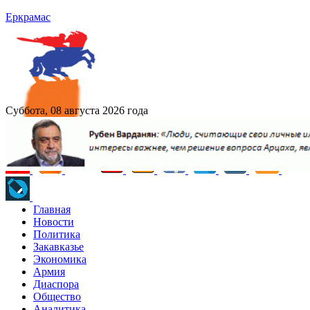
Еркрамас
Суббота, 08 августа 2026 года
Главная
Новости
Политика
Закавказье
Экономика
Армия
Диаспора
Общество
Аналитика