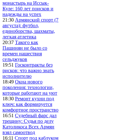
монастырь на Иссык-
Куле: 160 лет поисков и
надежды на успех
21:30
Армянский спорт (7
августа): футбол,
единоборства, шахматы,
легкая атлетика
20:37
Такого как
Пашинян не было со
времен нашествия
сельджуков
19:51
Госконтракты без
рисков: что важно знать
исполнителю
18:49
Окна нового
поколения: технологии,
которые работают на уют
18:30
Ремонт кухни под
ключ: как формируется
комфортное пространство
16:51
Судебный фарс дал
трещину: Судья по делу
Католикоса Всех Армян
взял самоотвод
16:11
Спорт под каблуком