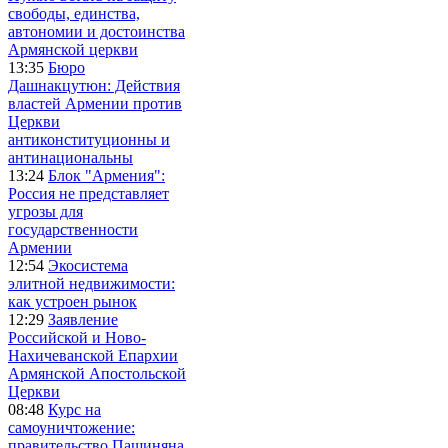
свободы, единства,
автономии и достоинства
Армянской церкви
13:35
Бюро
Дашнакцутюн: Действия
властей Армении против
Церкви
антиконституционны и
антинациональны
13:24
Блок "Армения":
Россия не представляет
угрозы для
государственности
Армении
12:54
Экосистема
элитной недвижимости:
как устроен рынок
12:29
Заявление
Российской и Ново-
Нахичеванской Епархии
Армянской Апостольской
Церкви
08:48
Курс на
самоуничтожение:
правительство Пашиняна