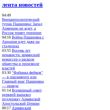
лента новостей
04:49
Внешнеполитический
тупик Пашиняна: Запад
Армению не ждет, а
Россия теряет терпение
04:16
Война Пашиняна с
Арцахом идет даже на
стадионах
03:55
Восемь лет
ненависти: армянский
режиссер о расколе
общества и произволе
властей
03:30
"Фабрика фейков"
— в парламенте или
Главный враг Пашиняна
— правда
01:14
Всемирный совет
церквей выразил
поддержку Армянской
Апостольской Церкви
00:17
Армянский