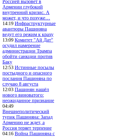
Россией вызовет в
Армении глубокий
внутренний кризис. А
может, и что похуже…
14:19
Инфраструктурные
авантюры Пашиняна
ведут его режим к краху
13:09
Комитет "Ай Дат"
осудил намерение
администрации Трампа
обойти санкции против
Баку
12:53
Истинные посылы
постыдного и опасного
послания Пашиняна по
случаю 8 августа
12:03
Пашинян нашёл
нового виноватого:
неожиданное признание
04:49
Внешнеполитический
тупик Пашиняна: Запад
Армению не ждет, а
Россия теряет терпение
04:16
Война Пашиняна с