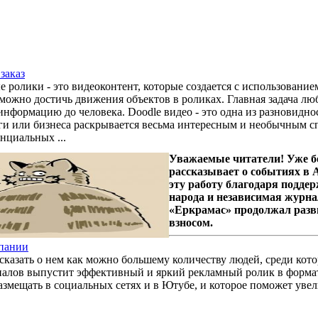
заказ
ролики - это видеоконтент, которые создается с использовани
можно достичь движения объектов в роликах. Главная задача люб
нформацию до человека. Doodle видео - это одна из разновидн
ги или бизнеса раскрывается весьма интересным и необычным с
нциальных ...
Уважаемые читатели! Уже б
рассказывает о событиях в
эту работу благодаря подде
народа и независимая журна
«Еркрамас» продолжал разв
взносом.
мпании
ссказать о нем как можно большему количеству людей, среди кот
налов выпустит эффективный и яркий рекламный ролик в форма
азмещать в социальных сетях и в Ютубе, и которое поможет уве