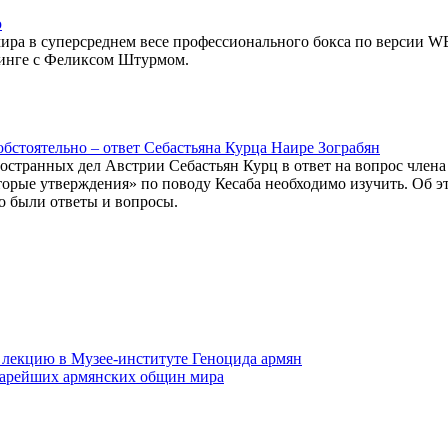
ю
ира в суперсреднем весе профессионального бокса по версии 
 ринге с Феликсом Штурмом.
бстоятельно – ответ Себастьяна Курца Наире Зограбян
странных дел Австрии Себастьян Курц в ответ на вопрос члена
орые утверждения» по поводу Кесаба необходимо изучить. Об э
но были ответы и вопросы.
 лекцию в Музее-институте Геноцида армян
старейших армянских общин мира