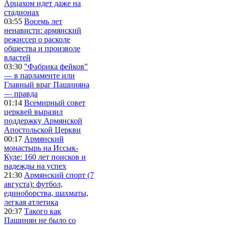
Арцахом идет даже на
стадионах
03:55
Восемь лет
ненависти: армянский
режиссер о расколе
общества и произволе
властей
03:30
"Фабрика фейков"
— в парламенте или
Главный враг Пашиняна
— правда
01:14
Всемирный совет
церквей выразил
поддержку Армянской
Апостольской Церкви
00:17
Армянский
монастырь на Иссык-
Куле: 160 лет поисков и
надежды на успех
21:30
Армянский спорт (7
августа): футбол,
единоборства, шахматы,
легкая атлетика
20:37
Такого как
Пашинян не было со