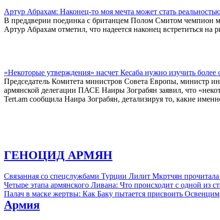
Артур Абрахам: Наконец-то моя мечта может стать реальность
В преддверии поединка с британцем Полом Смитом чемпион м
Артур Абрахам отметил, что надеется наконец встретиться на
«Некоторые утверждения» насчет Кесаба нужно изучить более о
Председатель Комитета министров Совета Европы, министр ино
армянской делегации ПАСЕ Наиры Зограбян заявил, что «некот
Tert.am сообщила Наира Зограбян, детализируя то, какие имен
ГЕНОЦИД АРМЯН
Связанная со спецслужбами Турции Лилит Мкртчян прочитала
Четыре этапа армянского Ливана: Что происходит с одной из 
Палач в маске жертвы: Как Баку пытается присвоить Освенцим
Армия