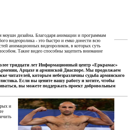
ем моушн дизайна. Благодаря анимации и программам
ого видеоролика - это быстро и емко донести всю
остей анимационных видеороликов, в которых суть
пособом. Такие видео способны зацепить внимание
олее тридцати лет Информационный центр «Еркрамас»
 Армении, Арцахе и армянской Диаспоре. Мы продолжаем
ржке читателей, которым небезразличны судьба армянского
листика. Если вы цените нашу работу и хотите, чтобы
иваться, вы можете поддержать проект добровольным
орых и
те
личить