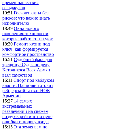
времен нашествия
сельджуков
19:51
Госконтракты без
рисков: что важно знать
исполнителю
18:49
Окна нового
поколения: технологии,
которые работают на уют
18:30
Ремонт кухни под
ключ: как формируется
комфортное пространство
16:51
Судебный фарс дал
трещину: Судья по делу
Католикоса Всех Армян
взял самоотвод
16:11
Спорт под каблуком
власти: Пашинян готовит
рейдерский захват НОК
Армении
15:27
14 самых
экстремальных
развлечений на свежем
воздухе: рейтинг по цене
ошибки и порогу входа
15:15
Эта земля вам не