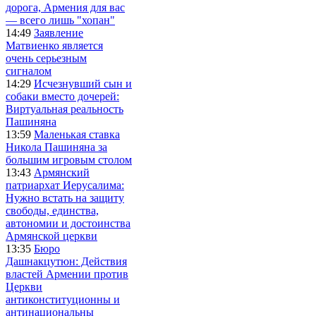
дорога, Армения для вас
— всего лишь "хопан"
14:49
Заявление
Матвиенко является
очень серьезным
сигналом
14:29
Исчезнувший сын и
собаки вместо дочерей:
Виртуальная реальность
Пашиняна
13:59
Маленькая ставка
Никола Пашиняна за
большим игровым столом
13:43
Армянский
патриархат Иерусалима:
Нужно встать на защиту
свободы, единства,
автономии и достоинства
Армянской церкви
13:35
Бюро
Дашнакцутюн: Действия
властей Армении против
Церкви
антиконституционны и
антинациональны