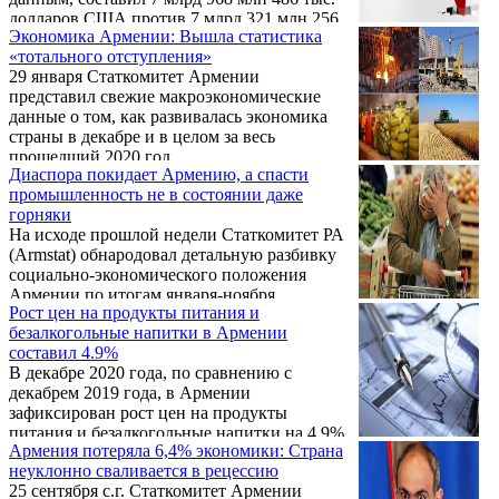
36608. 2020-й сельскохозяйственный год
долларов США против 7 млрд 321 млн 256
прошел в условиях бурной критики, мол,
Экономика Армении: Вышла статистика
тыс. долларов США в 2019 году и вырос на
кредиты ...
«тотального отступления»
647 млн 230 тыс. долларов США или на
29 января Статкомитет Армении
8,84%.
представил свежие макроэкономические
данные о том, как развивалась экономика
страны в декабре и в целом за весь
прошедший 2020 год…
Диаспора покидает Армению, а спасти
промышленность не в состоянии даже
горняки
На исходе прошлой недели Статкомитет РА
(Armstat) обнародовал детальную разбивку
социально-экономического положения
Армении по итогам января-ноября
Рост цен на продукты питания и
прошлого года. Мы уже сообщали
безалкогольные напитки в Армении
обобщенные данные за 11 месяцев 2020
составил 4.9%
года: показатель экономической активности
В декабре 2020 года, по сравнению с
в Армении составил 92,8%, то есть
декабрем 2019 года, в Армении
национальная экономика за 11 прошедших
зафиксирован рост цен на продукты
месяцев 2020 года потеряла 7,2%.
питания и безалкогольные напитки на 4,9%,
Напомним, что тогда уже закончилась
Армения потеряла 6,4% экономики: Страна
по сравнению с ноябрем 2020 года – на
война, по итогам которой на смену пришла
неуклонно сваливается в рецессию
7,2%. Об этом «Арменпресс» сообщили в
депрессия – в экономике и в умах…
25 сентября с.г. Статкомитет Армении
Статистическом комитете Армении.