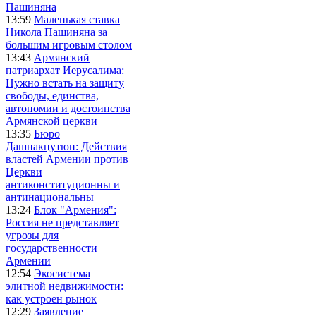
Пашиняна
13:59
Маленькая ставка
Никола Пашиняна за
большим игровым столом
13:43
Армянский
патриархат Иерусалима:
Нужно встать на защиту
свободы, единства,
автономии и достоинства
Армянской церкви
13:35
Бюро
Дашнакцутюн: Действия
властей Армении против
Церкви
антиконституционны и
антинациональны
13:24
Блок "Армения":
Россия не представляет
угрозы для
государственности
Армении
12:54
Экосистема
элитной недвижимости:
как устроен рынок
12:29
Заявление