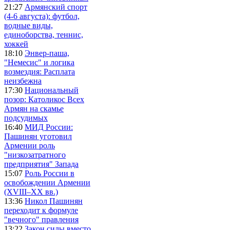
21:27
Армянский спорт
(4-6 августа): футбол,
водные виды,
единоборства, теннис,
хоккей
18:10
Энвер-паша,
"Немесис" и логика
возмездия: Расплата
неизбежна
17:30
Национальный
позор: Католикос Всех
Армян на скамье
подсудимых
16:40
МИД России:
Пашинян уготовил
Армении роль
"низкозатратного
предприятия" Запада
15:07
Роль России в
освобождении Армении
(XVIII–XX вв.)
13:36
Никол Пашинян
переходит к формуле
"вечного" правления
13:22
Закон силы вместо