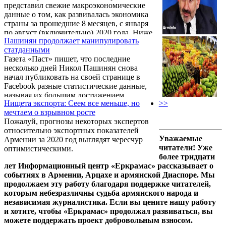
представил свежие макроэкономические
данные о том, как развивалась экономика
страны за прошедшие 8 месяцев, с января
по август (включительно) 2020 года. Ниже
Пашинян продолжает манипулировать
мы узнаем, какой вклад в общую
статданными
макроэкономическую картину внес август.
Газета «Паст» пишет, что последние
несколько дней Никол Пашинян снова
начал публиковать на своей странице в
Facebook разные статистические данные,
называя их большим достижением.
Нищета экспорта: Сеем все меньше, но
>>
Последняя публикация касалась 256% роста
мечтаем о взрывном росте
экспорта коз и овец. Вчера уже некоторые
Пожалуй, прогнозы некоторых экспертов
эксперты заявили о том, что эти цифры
относительно экспортных показателей
носят преимущественно манипулятивный
Уважаемые
Армении за 2020 год выглядят чересчур
характер.
читатели! Уже
оптимистическими.
более тридцати
лет Информационный центр «Еркрамас» рассказывает о
событиях в Армении, Арцахе и армянской Диаспоре. Мы
продолжаем эту работу благодаря поддержке читателей,
которым небезразличны судьба армянского народа и
независимая журналистика. Если вы цените нашу работу
и хотите, чтобы «Еркрамас» продолжал развиваться, вы
можете поддержать проект добровольным взносом.