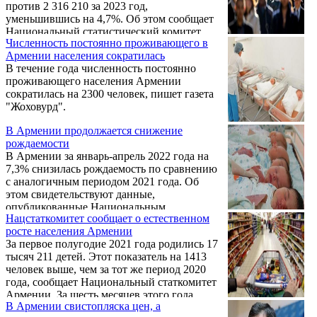
против 2 316 210 за 2023 год,
уменьшившись на 4,7%. Об этом сообщает
Национальный статистический комитет
Численность постоянно проживающего в
республики.
Армении населения сократилась
В течение года численность постоянно
проживающего населения Армении
сократилась на 2300 человек, пишет газета
"Жоховурд".
В Армении продолжается снижение
рождаемости
В Армении за январь-апрель 2022 года на
7,3% снизилась рождаемость по сравнению
с аналогичным периодом 2021 года. Об
этом свидетельствуют данные,
опубликованные Национальным
Нацстаткомитет сообщает о естественном
статистическим комитетом Армении.
росте населения Армении
Отмечается, за отчетный период родились
За первое полугодие 2021 года родились 17
10 665 детей, в то время как за первые
тысяч 211 детей. Этот показатель на 1413
четыре месяца 2021 года был 11 501
человек выше, чем за тот же период 2020
новорожденный. В то же время, по
года, сообщает Национальный статкомитет
сравнению с аналогичным периодом 2020
Армении. За шесть месяцев этого года
года наблюдается рост на 4,8% (родились 10
В Армении свистопляска цен, а
скончались 16 627 человек. Естественный
178 детей). При этом, в указанные период