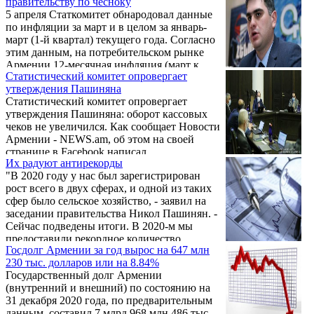
правительству по чесноку
прирост населения составил 584.
зарегистрировано 130 случаев ...
5 апреля Статкомитет обнародовал данные
по инфляции за март и в целом за январь-
март (1-й квартал) текущего года. Согласно
этим данным, на потребительском рынке
Армении 12-месячная инфляция (март к
Статистический комитет опровергает
марту 2020 года) составила 5,8%, превзойдя
утверждения Пашиняна
самый высокий порог программного
Статистический комитет опровергает
показателя (4+1,5%, то есть 5,5%). В целом
утверждения Пашиняна: оборот кассовых
за 1-й квартал ИПЦ (индекс
чеков не увеличился. Как сообщает Новости
потребительских цен) составил 5,2%.
Армении - NEWS.am, об этом на своей
странице в Facebook написал
Их радуют антирекорды
ответственный офиса экономических
"В 2020 году у нас был зарегистрирован
исследований Бюро АРФ Дашнакцутюн,
рост всего в двух сферах, и одной из таких
экономист Сурен Парсян.
сфер было сельское хозяйство, - заявил на
заседании правительства Никол Пашинян. -
Сейчас подведены итоги. В 2020-м мы
предоставили рекордное количество
Госдолг Армении за год вырос на 647 млн
кредитов, при этом, например, по
230 тыс. долларов или на 8.84%
сравнению с 2018-м в 2020-м было
Государственный долг Армении
предоставлено кредитов в 6 раз больше.
(внутренний и внешний) по состоянию на
Если в 2018-м было предоставлено 5782
31 декабря 2020 года, по предварительным
кредита, то в 2020-м этот показатель достиг
данным, составил 7 млрд 968 млн 486 тыс.