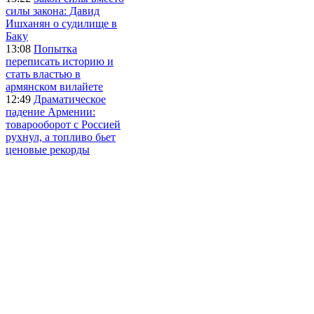
силы закона: Давид
Ишханян о судилище в
Баку
13:08
Попытка
переписать историю и
стать властью в
армянском вилайете
12:49
Драматическое
падение Армении:
товарооборот с Россией
рухнул, а топливо бьет
ценовые рекорды