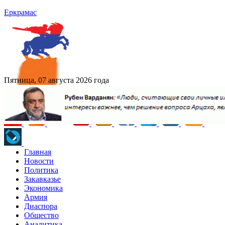
Еркрамас
Пятница, 07 августа 2026 года
Главная
Новости
Политика
Закавказье
Экономика
Армия
Диаспора
Общество
Аналитика