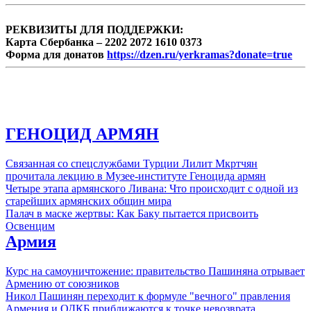
РЕКВИЗИТЫ ДЛЯ ПОДДЕРЖКИ:
Карта Сбербанка – 2202 2072 1610 0373
Форма для донатов
https://dzen.ru/yerkramas?donate=true
ГЕНОЦИД АРМЯН
Связанная со спецслужбами Турции Лилит Мкртчян
прочитала лекцию в Музее-институте Геноцида армян
Четыре этапа армянского Ливана: Что происходит с одной из
старейших армянских общин мира
Палач в маске жертвы: Как Баку пытается присвоить
Освенцим
Армия
Курс на самоуничтожение: правительство Пашиняна отрывает
Армению от союзников
Никол Пашинян переходит к формуле "вечного" правления
Армения и ОДКБ приближаются к точке невозврата