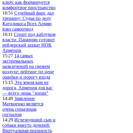
ключ: как формируется
комфортное пространство
16:51
Судебный фарс дал
трещину: Судья по делу
Католикоса Всех Армян
взял самоотвод
16:11
Спорт под каблуком
власти: Пашинян готовит
рейдерский захват НОК
Армении
15:27
14 самых
экстремальных
развлечений на свежем
воздухе: рейтинг по цене
ошибки и порогу входа
15:15
Эта земля вам не
дорога, Армения для вас
— всего лишь "хопан"
14:49
Заявление
Матвиенко является
очень серьезным
сигналом
14:29
Исчезнувший сын и
собаки вместо дочерей:
Виртуальная реальность