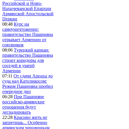
Российской и Ново-
Нахичеванской Епархии
Армянской Апостольской
Церкви
08:48
Курс на
самоуничтожение:
правительство Пашиняна
отрывает Армению от
союзников
08:06
Турецкий капкан:
правительство Пашиняна
строит коридоры для
соседей в ущерб
Армении
07:11
От сдачи Арцаха до
суда над Католикосом:
Режим Пашиняна пробил
очередное дно
06:28
При Пашиняне
российско-армянские
отношения будут
деградировать
22:28
Красиво жить не
запретишь... Особенно
армянским чиновникам