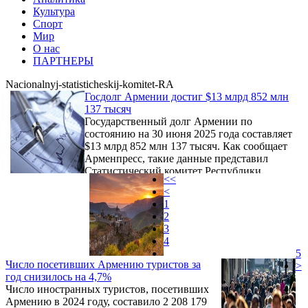
Культура
Спорт
Мир
О нас
ПАРТНЕРЫ
Nacionalnyj-statisticheskij-komitet-RA
Госдолг Армении достиг $13 млрд 852 млн
137 тысяч
Государственный долг Армении по
состоянию на 30 июня 2025 года составляет
$13 млрд 852 млн 137 тысяч. Как сообщает
Арменпресс, такие данные представил
Статистический комитет Республики
<<
Армения. Внешний долг составляет $6 млрд
<
943 млн 296 тыс., а внутренний — $6 млрд
1
908 млн 842 тыс.
2
3
4
5
Число посетивших Армению туристов за
>
год снизилось на 4,7%
Число иностранных туристов, посетивших
Армению в 2024 году, составило 2 208 179