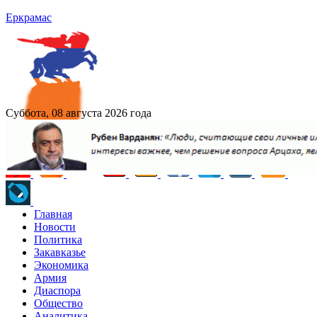
Еркрамас
Суббота, 08 августа 2026 года
Главная
Новости
Политика
Закавказье
Экономика
Армия
Диаспора
Общество
Аналитика