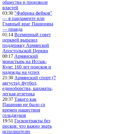
общества и произволе
властей
03:30
"Фабрика фейков"
— в парламенте или
Главный враг Пашиняна
— правда
01:14
Всемирный совет
церквей выразил
поддержку Армянской
Апостольской Церкви
00:17
Армянский
монастырь на Иссык-
Куле: 160 лет поисков и
надежды на успех
21:30
Армянский спорт (7
августа): футбол,
единоборства, шахматы,
легкая атлетика
20:37
Такого как
Пашинян не было со
времен нашествия
сельджуков
19:51
Госконтракты без
рисков: что важно знать
исполнителю