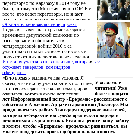
переговорах по Карабаху в 2019 году не
Армении, в прошлом заместитель
было, потому что Минская группа ОБСЕ и
начальника Главного штаба Сухопутных
все те, кто ведет переговоры, не знают
войск ВС СССР, генерал-лейтенант Норат
реальных причин возникновения проблемы
Тер-Григорянц.
Обвинительное заключение, проект
и по какому пути нужно двигаться вперед, к
Подло вызывать на закрытые заседания
каким решениям прийти. Об этом Tert.am
временной депутатской комиссии по
заявил генерал-лейтенант Норат Тер-
расследованию обстоятельств
Григорянц.
четырехдневной войны 2016 г. ее
участников и пытаться всеми способами
получить от них недостоверные сведения.
Я не хочу участвовать в политике, которая
>>
Например, о том, что в дни агрессии
осуждает генералов, командиров,
Азербайджана по всей длине линии
офицеров...
соприкосновения в Арцахе у армянских
«В то время я выдвинул два условия. Я
солдат якобы не хватало патронов, что на
Уважаемые
сказал, что не хочу участвовать в политике,
передовой солдаты от голода ели траву, что
читатели! Уже
которая осуждает генералов, командиров,
баки горючего боевой техники были пусты.
более тридцати
офицеров, которые якобы допустили
лет Информационный центр «Еркрамас» рассказывает о
ошибки. Естественно, на фронте также
событиях в Армении, Арцахе и армянской Диаспоре. Мы
бывают ошибки, но они не криминальны,
продолжаем эту работу благодаря поддержке читателей,
ситуация была такая.
которым небезразличны судьба армянского народа и
независимая журналистика. Если вы цените нашу работу
и хотите, чтобы «Еркрамас» продолжал развиваться, вы
можете поддержать проект добровольным взносом.