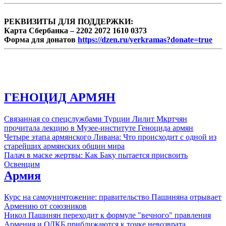
РЕКВИЗИТЫ ДЛЯ ПОДДЕРЖКИ:
Карта Сбербанка – 2202 2072 1610 0373
Форма для донатов
https://dzen.ru/yerkramas?donate=true
ГЕНОЦИД АРМЯН
Связанная со спецслужбами Турции Лилит Мкртчян
прочитала лекцию в Музее-институте Геноцида армян
Четыре этапа армянского Ливана: Что происходит с одной из
старейших армянских общин мира
Палач в маске жертвы: Как Баку пытается присвоить
Освенцим
Армия
Курс на самоуничтожение: правительство Пашиняна отрывает
Армению от союзников
Никол Пашинян переходит к формуле "вечного" правления
Армения и ОДКБ приближаются к точке невозврата