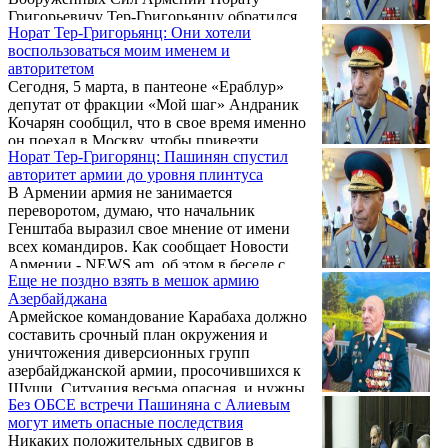
Григорьевичу Тер-Григорьянцу обратился
Норат Тер-Григорьянц: Они хотели
независимый эксперт из Еревана Сергей
воспользоваться моим именем и
Шакарянц.
авторитетом
Сегодня, 5 марта, в пантеоне «Ераблур»
депутат от фракции «Мой шаг» Андраник
Кочарян сообщил, что в свое время именно
он поехал в Москву, чтобы привезти
Норат Тер-Григорянц: Пашинян спустил
легендарных военачальников: Тер-
авторитет армии до уровня плинтуса
Григорьянца, Зиневича, Иваняна. Редакции
В Армении армия не занимается
ТГ-канала @military_arm удалось связаться с
переворотом, думаю, что начальник
генералом Норатом Григорьевичем Тер-
Генштаба выразил свое мнение от имени
Григорьянцем и получить его комментарии
всех командиров. Как сообщает Новости
по поводу этого вопроса и
Армении - NEWS.am, об этом в беседе с
внутриполитической ситуации в Армении.
Еще не поздно взять в мешок армию
«Пастинфо» заявил генерал-лейтенант ВС
Азербайджана
СССР и РФ, начальник Генштаба
Армейское командование Карабаха должно
Минобороны Армении в 1992-1995 гг.,
составить срочный план окружения и
исполняющий обязанности министра
уничтожения диверсионных групп
обороны Армении в 1993 году Норат Тер-
азербайджанской армии, просочившихся к
Григорянц, который прокомментировал
Шуши. Ситуация весьма опасная, и нужны
сложившуюся в Ереване ситуацию.
Без ОБСЕ встречи Пашиняна с Алиевым
нестандартные, внезапные решения. Такое
могут иметь опасные последствия
мнение выразил Sputnik Армения один из
Никаких положительных сдвигов в
создателей Вооруженных сил независимой