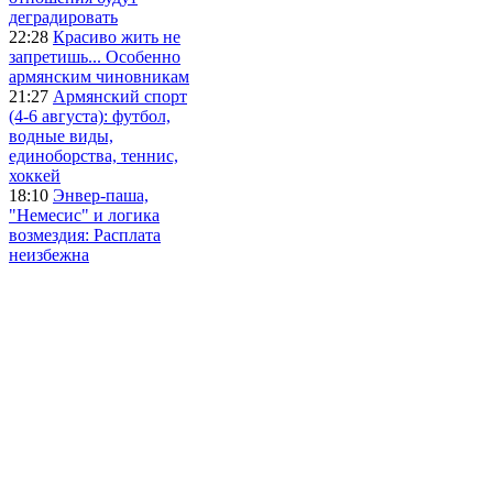
деградировать
22:28
Красиво жить не
запретишь... Особенно
армянским чиновникам
21:27
Армянский спорт
(4-6 августа): футбол,
водные виды,
единоборства, теннис,
хоккей
18:10
Энвер-паша,
"Немесис" и логика
возмездия: Расплата
неизбежна