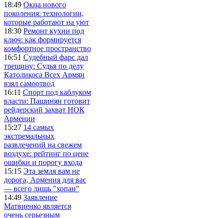
18:49
Окна нового
поколения: технологии,
которые работают на уют
18:30
Ремонт кухни под
ключ: как формируется
комфортное пространство
16:51
Судебный фарс дал
трещину: Судья по делу
Католикоса Всех Армян
взял самоотвод
16:11
Спорт под каблуком
власти: Пашинян готовит
рейдерский захват НОК
Армении
15:27
14 самых
экстремальных
развлечений на свежем
воздухе: рейтинг по цене
ошибки и порогу входа
15:15
Эта земля вам не
дорога, Армения для вас
— всего лишь "хопан"
14:49
Заявление
Матвиенко является
очень серьезным