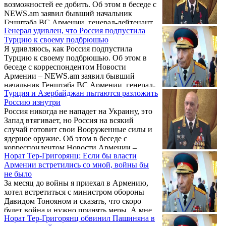
возможностей ее добить. Об этом в беседе с
NEWS.am заявил бывший начальник
Генштаба ВС Армении, генерал-лейтенант
Генерал удивлен, что Россия подпустила
Норат Тер-Григорянц. Он затруднился
Турцию к своему подбрюшью
сказать, когда именно Азербайджан может
Я удивляюсь, как Россия подпустила
совершить новую агрессию.
Турцию к своему подбрюшью. Об этом в
беседе с корреспондентом Новости
Армении – NEWS.am заявил бывший
начальник Генштаба ВС Армении, генерал-
Турция и Азербайджан пытаются разложить
лейтенант Норат Тер-Григорянц.
Россию изнутри
Россия никогда не нападет на Украину, это
Запад втягивает, но Россия на всякий
случай готовит свои Вооруженные силы и
ядерное оружие. Об этом в беседе с
корреспондентом Новости Армении –
Норат Тер-Григорянц: Если бы власти
NEWS.am заявил бывший начальник
Армении встретились со мной, войны бы
Генштаба ВС Армении, генерал-лейтенант
не было
Норат Тер-Григорянц.
За месяц до войны я приехал в Армению,
хотел встретиться с министром обороны
Давидом Тонояном и сказать, что скоро
будет война и нужно принять меры. А мне
Норат Тер-Григорянц обвинил Пашиняна в
сообщают, что он передал: "Завтра