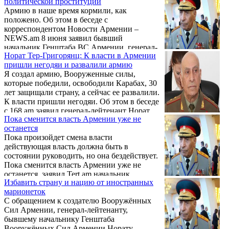
политической проституции
заседание, я не смогу с Вами встретиться".
Армию в наше время кормили, как
Сволочь. Об этом, как сообщает Новости
положено. Об этом в беседе с
Армении - NEWS.am, в беседе с
корреспондентом Новости Армении –
корреспондентом Новости Армении –
NEWS.am 8 июня заявил бывший
NEWS.am 8 июня заявил бывший
начальник Генштаба ВС Армении, генерал-
начальник Генштаба ВС Армении, генерал-
Норат Тер-Григорянц: К власти в Армении
лейтенант Норат Тер- Григорянц.
лейтенант Норат Тер-Григорянц.
пришли негодяи и развалили армию
Я создал армию, Вооруженные силы,
которые победили, освободили Карабах, 30
лет защищали страну, а сейчас ее развалили.
К власти пришли негодяи. Об этом в беседе
с 168.am заявил генерал-лейтенант Норат
Пока сменится власть Армении уже не
Тер-Григорянц. «Кто вообще руководит
останется
Арменией, кто-нибудь руководит или нет?
Пока произойдет смена власти
Почему азербайджанцам вообще позволяют
действующая власть должна быть в
вступать на нашу территорию? За
состоянии руководить, но она бездействует.
безопасность страны отвечает армия.
Пока сменится власть Армении уже не
останется, заявил Tert.am начальник
Избавить страну и нацию от иностранных
Генерального штаба 1992-1995 гг., и.о.
марионеток
министра обороны 1993 г., Герой Арцахской
С обращением к создателю Вооружённых
войны, генерал-лейтенант Норат Тер-
Сил Армении, генерал-лейтенанту,
Григорянц, касаясь ситуации в Сюникском
бывшему начальнику Генштаба
марзе.
Вооружённых Сил Армении Норату