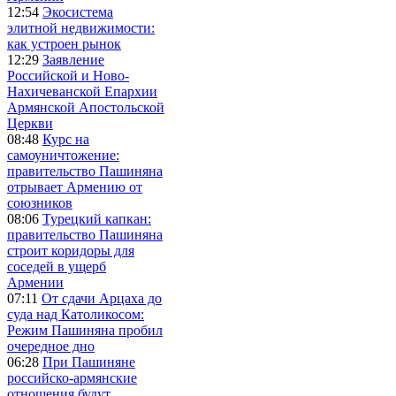
12:54
Экосистема
элитной недвижимости:
как устроен рынок
12:29
Заявление
Российской и Ново-
Нахичеванской Епархии
Армянской Апостольской
Церкви
08:48
Курс на
самоуничтожение:
правительство Пашиняна
отрывает Армению от
союзников
08:06
Турецкий капкан:
правительство Пашиняна
строит коридоры для
соседей в ущерб
Армении
07:11
От сдачи Арцаха до
суда над Католикосом:
Режим Пашиняна пробил
очередное дно
06:28
При Пашиняне
российско-армянские
отношения будут