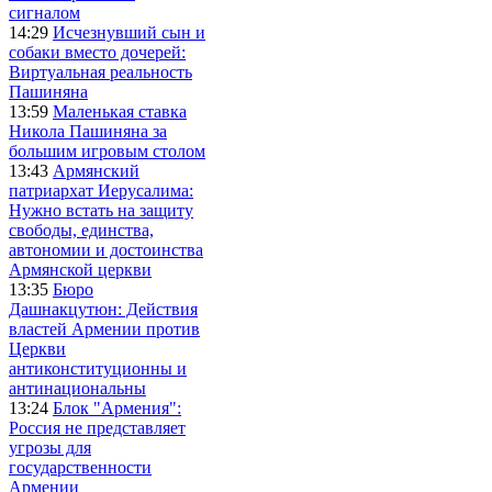
сигналом
14:29
Исчезнувший сын и
собаки вместо дочерей:
Виртуальная реальность
Пашиняна
13:59
Маленькая ставка
Никола Пашиняна за
большим игровым столом
13:43
Армянский
патриархат Иерусалима:
Нужно встать на защиту
свободы, единства,
автономии и достоинства
Армянской церкви
13:35
Бюро
Дашнакцутюн: Действия
властей Армении против
Церкви
антиконституционны и
антинациональны
13:24
Блок "Армения":
Россия не представляет
угрозы для
государственности
Армении