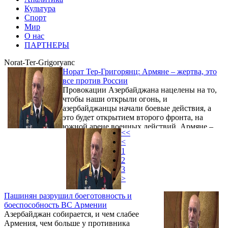
Культура
Спорт
Мир
О нас
ПАРТНЕРЫ
Norat-Ter-Grigoryanc
Норат Тер-Григорянц: Армяне – жертва, это
все против России
Провокации Азербайджана нацелены на то,
чтобы наши открыли огонь, и
азербайджанцы начали боевые действия, а
это будет открытием второго фронта, на
южной арене военных действий. Армяне –
<<
жертва, это все против России. Об этом в
<
беседе с корреспондентом Новости
1
Армении – NEWS.am 6 марта заявил
2
бывший начальник Генштаба ВС Армении,
3
генерал-лейтенант Норат Тер-Григорянц.
>
Пашинян разрушил боеготовность и
боеспособность ВС Армении
Азербайджан собирается, и чем слабее
Армения, чем больше у противника