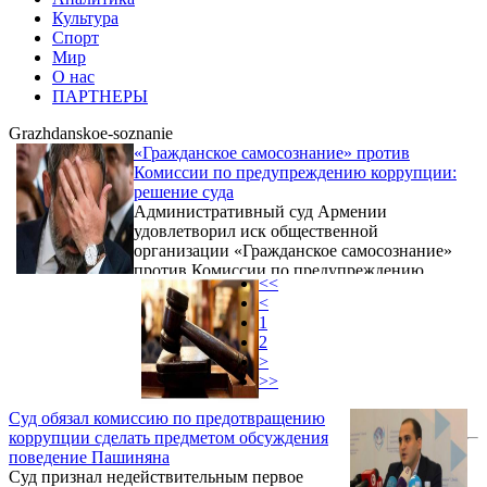
Культура
Спорт
Мир
О нас
ПАРТНЕРЫ
Grazhdanskoe-soznanie
«Гражданское самосознание» против
Комиссии по предупреждению коррупции:
решение суда
Административный суд Армении
удовлетворил иск общественной
организации «Гражданское самосознание»
против Комиссии по предупреждению
<<
коррупции, признав недействительным
<
решение Комиссии №01/2020г. от 14 января
1
2020 года отклонить представленное
2
организацией заявление о принятии
>
заключения в связи нарушением правил
>>
этики Николом Пашиняном.
Суд обязал комиссию по предотвращению
коррупции сделать предметом обсуждения
поведение Пашиняна
Суд признал недействительным первое