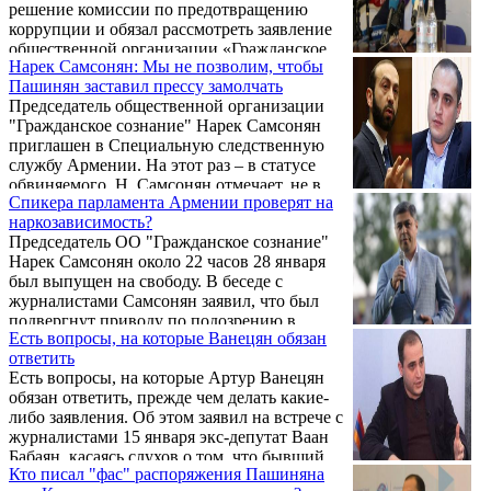
решение комиссии по предотвращению
коррупции и обязал рассмотреть заявление
общественной организации «Гражданское
Нарек Самсонян: Мы не позволим, чтобы
сознание» о нарушении премьер-министром
Пашинян заставил прессу замолчать
Пашиняном правил поведения.
Председатель общественной организации
"Гражданское сознание" Нарек Самсонян
приглашен в Специальную следственную
службу Армении. На этот раз – в статусе
обвиняемого. Н. Самсонян отмечает, не в
Спикера парламента Армении проверят на
курсе, в рамках какого дела он вовлечен в
наркозависимость?
статусе обвиняемого.
Председатель ОО "Гражданское сознание"
Нарек Самсонян около 22 часов 28 января
был выпущен на свободу. В беседе с
журналистами Самсонян заявил, что был
подвергнут приводу по подозрению в
Есть вопросы, на которые Ванецян обязан
незаконном хранении или ношении оружия
ответить
и боеприпасов, однако, его подвергли
Есть вопросы, на которые Артур Ванецян
приводу сотрудники отдела по борьбе с
обязан ответить, прежде чем делать какие-
незаконным оборотом наркотиков Полиции
либо заявления. Об этом заявил на встрече с
Армении. .
журналистами 15 января экс-депутат Ваан
Бабаян, касаясь слухов о том, что бывший
Кто писал "фас" распоряжения Пашиняна
директор СНБ Артур Ванецян организовал