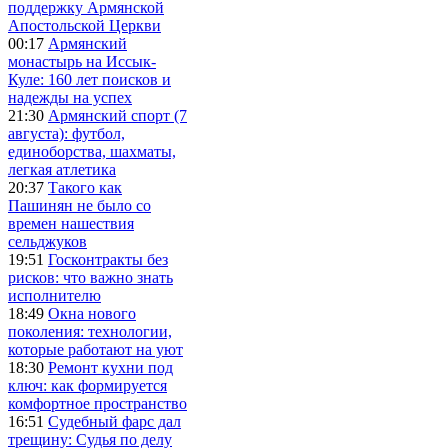
поддержку Армянской
Апостольской Церкви
00:17
Армянский
монастырь на Иссык-
Куле: 160 лет поисков и
надежды на успех
21:30
Армянский спорт (7
августа): футбол,
единоборства, шахматы,
легкая атлетика
20:37
Такого как
Пашинян не было со
времен нашествия
сельджуков
19:51
Госконтракты без
рисков: что важно знать
исполнителю
18:49
Окна нового
поколения: технологии,
которые работают на уют
18:30
Ремонт кухни под
ключ: как формируется
комфортное пространство
16:51
Судебный фарс дал
трещину: Судья по делу