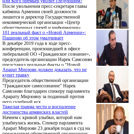
или Кого премьер уволит следующим?
попытку госпереворота в стране. .
После увольнения пресс-секретаря главы
кабмина Армении своей должности
лишится и директор Государственной
некоммерческой организации «Центр
общественных связей и информации»
101 реальный факт о «Новой Армении»:
Ованес Мовсисян. Об этом написал на
Пашинян об этом умалчивает
своей странице в «Facebook» глава
В декабре 2019 года в ходе пресс-
общественной организации «Гражданское
конференции, произошедшей в офисе
сознание», оппозиционер Нарек Самсонян.
либеральной ОО «Гражданское сознание»,
председатель организации Нарек Самсонян
представил реальные факты о "Новой
Арарат Мирзоян должен доказать, что не
Армении", которые никогда не услышите от
курит травку
Никола Пашиняна.Публикуем 101 факт без
Председатель общественной организации
редактирования:
"Гражданское самосознание" Нарек
Самсонян благодарен спикеру парламента
Арарату Мирзояну за поданный против
него судебный иск.
Тяжелая травма чести и воспаление
достоинства армянских властей
Начнем с кривой улыбки, которой нам
улыбнулась жизнь. Спикер парламента
Арарат Мирзоян 23 декабря подал в суд на
председателя общественной организации