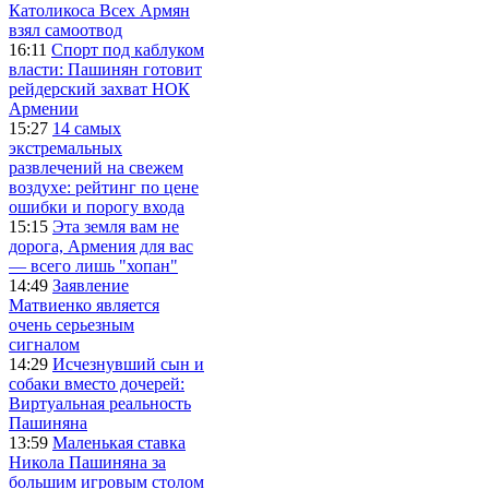
Католикоса Всех Армян
взял самоотвод
16:11
Спорт под каблуком
власти: Пашинян готовит
рейдерский захват НОК
Армении
15:27
14 самых
экстремальных
развлечений на свежем
воздухе: рейтинг по цене
ошибки и порогу входа
15:15
Эта земля вам не
дорога, Армения для вас
— всего лишь "хопан"
14:49
Заявление
Матвиенко является
очень серьезным
сигналом
14:29
Исчезнувший сын и
собаки вместо дочерей:
Виртуальная реальность
Пашиняна
13:59
Маленькая ставка
Никола Пашиняна за
большим игровым столом