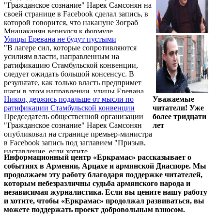
"Гражданское сознание" Нарек Самсонян на
самосознание» Нарек Самсонян, касаясь
своей странице в Facebook сделал запись, в
вероятности коррупционной схемы вокруг
которой говорится, что накануне Зограб
предвыборного блока «Мой шаг»
Мнацаканян вернулся к формуле
Улицы Еревана не будут пустыми
переговоров Сержа Саргсяна, но, по его
"В лагере сил, которые сопротивляются
словам, поезд уже ушел, передает Tert.am.
усилиям власти, направленным на
ратификацию Стамбульской конвенции,
следует ожидать большой консенсус. В
результате, как только власть предпримет
шаги в этом направлении, улицы Еревана
Никол, держись подальше от мысли по
Уважаемые
не будут пустыми", - заявил председатель
ратификации Стамбульской конвенции
читатели! Уже
общественной организации "Гражданское
Председатель общественной организации
более тридцати
сознание" Нарек Самсонян.
"Гражданское сознание" Нарек Самсонян
лет
опубликовал на странице премьер-министра
в Facebook запись под заглавием "Призыв,
наставление, если хотите,
Информационный центр «Еркрамас» рассказывает о
предупреждение".
событиях в Армении, Арцахе и армянской Диаспоре. Мы
продолжаем эту работу благодаря поддержке читателей,
которым небезразличны судьба армянского народа и
независимая журналистика. Если вы цените нашу работу
и хотите, чтобы «Еркрамас» продолжал развиваться, вы
можете поддержать проект добровольным взносом.