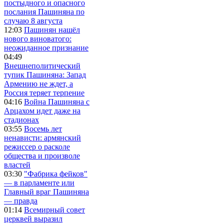
постыдного и опасного
послания Пашиняна по
случаю 8 августа
12:03
Пашинян нашёл
нового виноватого:
неожиданное признание
04:49
Внешнеполитический
тупик Пашиняна: Запад
Армению не ждет, а
Россия теряет терпение
04:16
Война Пашиняна с
Арцахом идет даже на
стадионах
03:55
Восемь лет
ненависти: армянский
режиссер о расколе
общества и произволе
властей
03:30
"Фабрика фейков"
— в парламенте или
Главный враг Пашиняна
— правда
01:14
Всемирный совет
церквей выразил