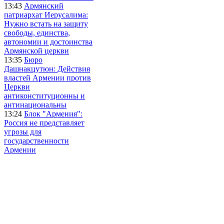
13:43
Армянский
патриархат Иерусалима:
Нужно встать на защиту
свободы, единства,
автономии и достоинства
Армянской церкви
13:35
Бюро
Дашнакцутюн: Действия
властей Армении против
Церкви
антиконституционны и
антинациональны
13:24
Блок "Армения":
Россия не представляет
угрозы для
государственности
Армении