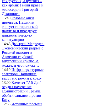
как русских, а русских –
как армян: Гений права и
милосердия Григорий
Джаншиев
15:40
Розовые очки
премьера: Пашинян
торгует исторической
памятью и празднует
дипломатическую
капитуляцию
14:48
Дмитрий Медведев:
Экономический разрыв с
Россией вызовет в
Армении глубокий
внутренний кризис. А
может, и что похуже…
14:19
Инфраструктурные
авантюры Пашиняна
ведут его режим к краху
13:09
Комитет "Ай Дат"
осудил намерение
администрации Трампа
обойти санкции против
Баку
12:53
Истинные посылы