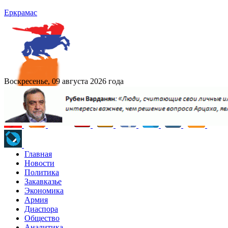
Еркрамас
Воскресенье, 09 августа 2026 года
Главная
Новости
Политика
Закавказье
Экономика
Армия
Диаспора
Общество
Аналитика