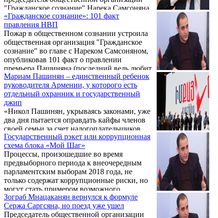
"Гражданское сознание" Нарека Самсоняна,
«Гражданское сознание»: 101 факт
требуя возмещения ущерба, нанесенного его
правления НВП
чести и достоинству. Кроме того, Мирзоян
Пожар в общественном сознании устроила
требует возместить затраты на услуги
общественная организация "Гражданское
адвоката и на выплаченную госпошлину.
сознание" во главе с Нареком Самсоняном,
Дело будет рассматривать судья Аршак
опубликовав 101 факт о правлении
Петросян.
премьера Пашиняна (последний ведь любит
Мариам Пашинян – единственный ребенок
время от времени выходить на публику со
руководителя Армении, у которого есть
100 фактами свершений своего
отдельный охранник и государственный
правительства). О чем свидетельствуют
джип
представленные Н. Самсоняном факты? .
«Никол Пашинян, укрываясь законами, уже
два дня пытается оправдать кайфы членов
своей семьи за счет налогоплательщиков
Государственный рэкет или коррупционная
Армении», - написал на своей странице в
схема блока «Мой Шаг»
Facebook председатель общественной
Процессы, произошедшие во время
организации «Гражданское самосознание»
предвыборного периода к внеочередным
Нарек Самсонян.
парламентским выборам 2018 года, не
только содержат коррупционные риски, но
могут стать примером возможного
Зограб Мнацаканян вернулся к формуле
государственного рэкета, заявил сегодня в
Сержа Саргсяна, но поезд уже ушел
ходе встречи с журналистами председатель
Председатель общественной организации
общественной организации «Гражданское