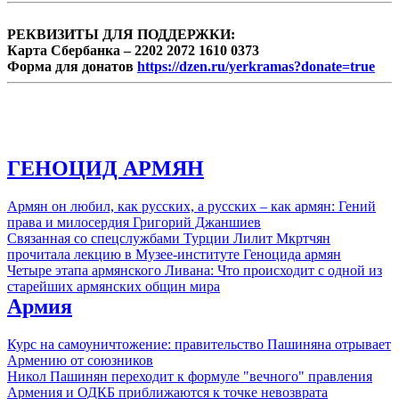
РЕКВИЗИТЫ ДЛЯ ПОДДЕРЖКИ:
Карта Сбербанка – 2202 2072 1610 0373
Форма для донатов
https://dzen.ru/yerkramas?donate=true
ГЕНОЦИД АРМЯН
Армян он любил, как русских, а русских – как армян: Гений
права и милосердия Григорий Джаншиев
Связанная со спецслужбами Турции Лилит Мкртчян
прочитала лекцию в Музее-институте Геноцида армян
Четыре этапа армянского Ливана: Что происходит с одной из
старейших армянских общин мира
Армия
Курс на самоуничтожение: правительство Пашиняна отрывает
Армению от союзников
Никол Пашинян переходит к формуле "вечного" правления
Армения и ОДКБ приближаются к точке невозврата