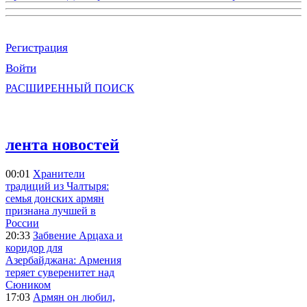
Регистрация
Войти
РАСШИРЕННЫЙ ПОИСК
лента новостей
00:01
Хранители
традиций из Чалтыря:
семья донских армян
признана лучшей в
России
20:33
Забвение Арцаха и
коридор для
Азербайджана: Армения
теряет суверенитет над
Сюником
17:03
Армян он любил,