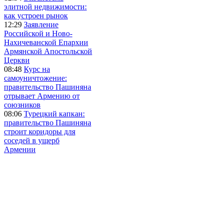
элитной недвижимости:
как устроен рынок
12:29
Заявление
Российской и Ново-
Нахичеванской Епархии
Армянской Апостольской
Церкви
08:48
Курс на
самоуничтожение:
правительство Пашиняна
отрывает Армению от
союзников
08:06
Турецкий капкан:
правительство Пашиняна
строит коридоры для
соседей в ущерб
Армении