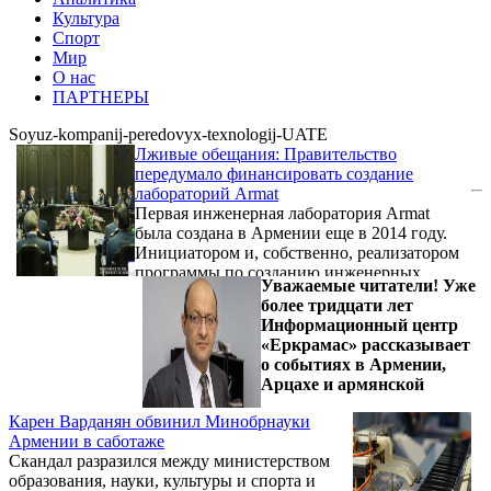
Культура
Спорт
Мир
О нас
ПАРТНЕРЫ
Soyuz-kompanij-peredovyx-texnologij-UATE
Лживые обещания: Правительство
передумало финансировать создание
лабораторий Armat
Первая инженерная лаборатория Armat
была создана в Армении еще в 2014 году.
Инициатором и, собственно, реализатором
программы по созданию инженерных
Уважаемые читатели! Уже
кружков-лабораторий в
более тридцати лет
общеобразовательной системе Армении
Информационный центр
выступил в то время Союз компаний по
«Еркрамас» рассказывает
информационным технологиям (ныне Союз
о событиях в Армении,
компаний передовых технологий (UATE)).
Арцахе и армянской
Карен Варданян обвинил Минобрнауки
Армении в саботаже
Скандал разразился между министерством
образования, науки, культуры и спорта и