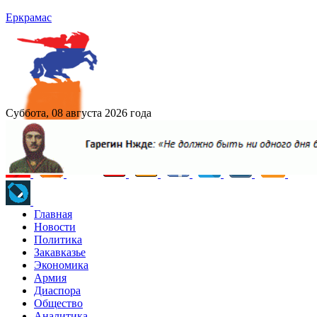
Еркрамас
Суббота, 08 августа 2026 года
Главная
Новости
Политика
Закавказье
Экономика
Армия
Диаспора
Общество
Аналитика