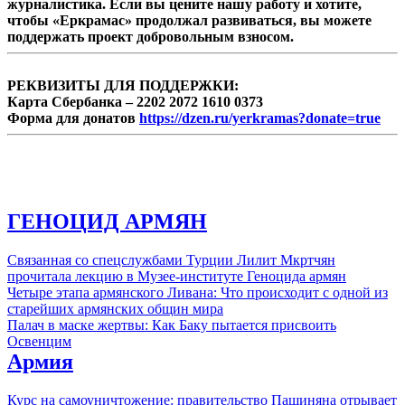
компаний передовых технологий (UATE)
журналистика. Если вы цените нашу работу и хотите,
Александр Есаян.
чтобы «Еркрамас» продолжал развиваться, вы можете
поддержать проект добровольным взносом.
РЕКВИЗИТЫ ДЛЯ ПОДДЕРЖКИ:
Карта Сбербанка – 2202 2072 1610 0373
Форма для донатов
https://dzen.ru/yerkramas?donate=true
ГЕНОЦИД АРМЯН
Связанная со спецслужбами Турции Лилит Мкртчян
прочитала лекцию в Музее-институте Геноцида армян
Четыре этапа армянского Ливана: Что происходит с одной из
старейших армянских общин мира
Палач в маске жертвы: Как Баку пытается присвоить
Освенцим
Армия
Курс на самоуничтожение: правительство Пашиняна отрывает