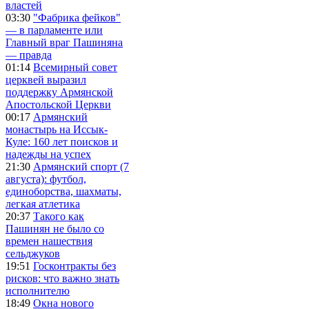
властей
03:30
"Фабрика фейков"
— в парламенте или
Главный враг Пашиняна
— правда
01:14
Всемирный совет
церквей выразил
поддержку Армянской
Апостольской Церкви
00:17
Армянский
монастырь на Иссык-
Куле: 160 лет поисков и
надежды на успех
21:30
Армянский спорт (7
августа): футбол,
единоборства, шахматы,
легкая атлетика
20:37
Такого как
Пашинян не было со
времен нашествия
сельджуков
19:51
Госконтракты без
рисков: что важно знать
исполнителю
18:49
Окна нового