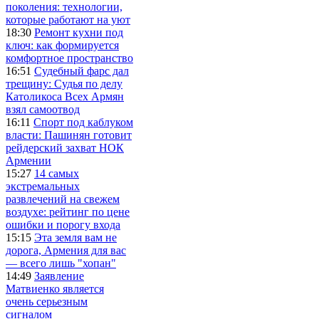
поколения: технологии,
которые работают на уют
18:30
Ремонт кухни под
ключ: как формируется
комфортное пространство
16:51
Судебный фарс дал
трещину: Судья по делу
Католикоса Всех Армян
взял самоотвод
16:11
Спорт под каблуком
власти: Пашинян готовит
рейдерский захват НОК
Армении
15:27
14 самых
экстремальных
развлечений на свежем
воздухе: рейтинг по цене
ошибки и порогу входа
15:15
Эта земля вам не
дорога, Армения для вас
— всего лишь "хопан"
14:49
Заявление
Матвиенко является
очень серьезным
сигналом