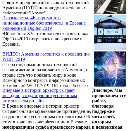
Союзом предприятий высоких технологий
Армении (UATE) по поводу инженерных
лабораторий "Армат".
Экзоскелеты, 4K-стриминг и
инновационные бронежилеты: в Ереване
юбилейный Digitec-2019
Юбилейная XV технологическая выставка
DigiTec-2019 открылась в воскресенье в
Ереване.
ВИДЕО: Армения готовится к проведению
WCIT-2019
Сфера информационных технологий
сегодня активно развивается в Армении, и
стране есть что показать миру в ходе
Всемирного конгресса информационных
технологий WCIT-2019. Об этом в беседе с
Впервые в истории оркестр сыграет
Диаспоре. Мы
журналистами сообщил председатель Союза
мелодию, созданную искусственным
продолжаем эту
компаний передовых технологий (UATE)
интеллектом онлайн
работу
Александр Есаян.
В Ереване впервые в истории оркестр
благодаря
сыграет онлайн музыкальное произведение,
поддержке
созданное искусственным интеллектом. Об
читателей,
этом в ходе пресс-конференции в Ереване
которым
17 августа заявил председатель Союза
небезразличны судьба армянского народа и независимая