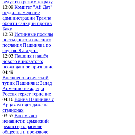
ведут его режим к краху
13:09
Комитет "Ай Дат"
осудил намерение
администрации Трампа
обойти санкции против
Баку
12:53
Истинные посылы
постыдного и опасного
послания Пашиняна по
случаю 8 августа
12:03
Пашинян нашёл
нового виноватого:
неожиданное признание
04:49
Внешнеполитический
тупик Пашиняна: Запад
Армению не ждет, а
Россия теряет терпение
04:16
Война Пашиняна с
Арцахом идет даже на
стадионах
03:55
Восемь лет
ненависти: армянский
режиссер о расколе
общества и произволе