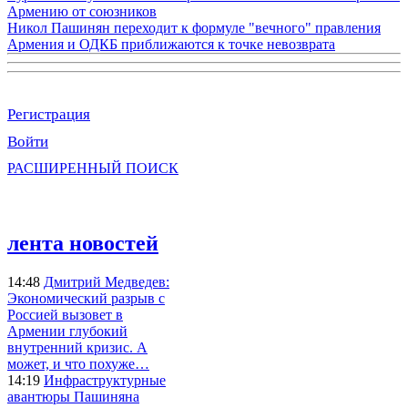
Армению от союзников
Никол Пашинян переходит к формуле "вечного" правления
Армения и ОДКБ приближаются к точке невозврата
Регистрация
Войти
РАСШИРЕННЫЙ ПОИСК
лента новостей
14:48
Дмитрий Медведев:
Экономический разрыв с
Россией вызовет в
Армении глубокий
внутренний кризис. А
может, и что похуже…
14:19
Инфраструктурные
авантюры Пашиняна