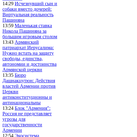
14:29
Исчезнувший сын и
собаки вместо дочерей:
Виртуальная реальность
Пашиняна
13:59
Маленькая ставка
Никола Пашиняна за
большим игровым столом
13:43
Армянский
патриархат Иерусалима:
Нужно встать на защиту
свободы, единства,
автономии и достоинства
Армянской церкви
13:35
Бюро
Дашнакцутюн: Действия
властей Армении против
Церкви
антиконституционны и
антинациональны
13:24
Блок "Армения":
Россия не представляет
угрозы для
государственности
Армении
12:54
Экосистема