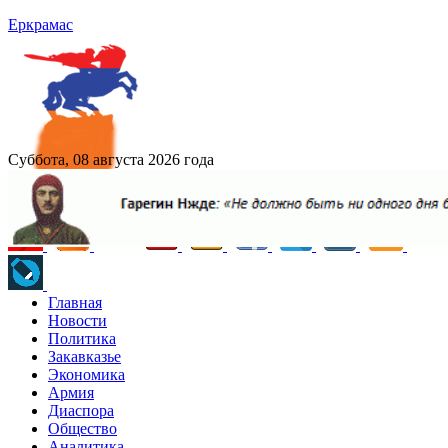
Еркрамас
Суббота, 08 августа 2026 года
Главная
Новости
Политика
Закавказье
Экономика
Армия
Диаспора
Общество
Аналитика