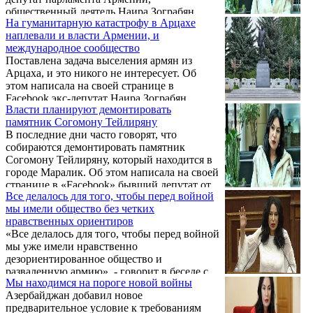
о том, что Армения является маяком
общественный деятель Наира Зограбян.
демократии на Южном Кавказе.
На гуманитарную катастрофу в Арцахе
наплевали и власти Армении, и
международное сообщество
Поставлена задача выселения армян из
Арцаха, и это никого не интересует. Об
этом написала на своей странице в
Facebook экс-депутат Наира Зограбян.
Власти планируют демонтировать
памятник Согомону Тейлиряну
В последние дни часто говорят, что
собираются демонтировать памятник
Согомону Тейлиряну, который находится в
городе Маралик. Об этом написала на своей
странице в «Facebook» бывший депутат от
Все делалось для того, чтобы перед войной
блока «Мой шаг» Софья Овсепян,
мы имели общество без четких
покинувшая фракцию после подписания
нравственных ориентиров
заявления о капитуляции от 9 ноября 2020
«Все делалось для того, чтобы перед войной
года.
мы уже имели нравственно
дезориентированное общество и
разваленную армию», - говорит в беседе с
Мы находимся на пороге новой войны
«ГА» председатель ОО «Безопасность и
Азербайджан добавил новое
демократия» экс-депутат НС РА Наира
предварительное условие к требованиям
Зограбян.