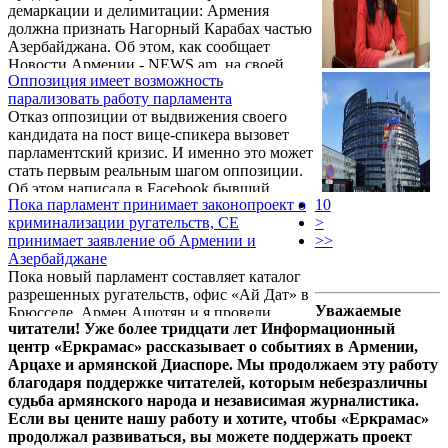
демаркации и делимитации: Армения
должна признать Нагорный Карабах частью
Азербайджана. Об этом, как сообщает
Новости Армении - NEWS.am, на своей
Оппозиция имеет возможность
странице в Facebook написала бывший
парализовать работу парламента
депутат Наира Зограбян.
Отказ оппозиции от выдвижения своего
кандидата на пост вице-спикера вызовет
парламентский кризис. И именно это может
стать первым реальным шагом оппозиции.
Об этом написала в Facebook бывший
Пока парламент принимает законопроект о
10
депутат Наира Зограбян.
криминализации ругательств, СЕ
>
принимает заявление об Армении и
>>
Азербайджане
Пока новый парламент составляет каталог
разрешенных ругательств, офис «Ай Дат» в
Уважаемые
Брюсселе, Армен Ашотян и я провели
читатели! Уже более тридцати лет Информационный
работу с нашими коллегами из
центр «Еркрамас» рассказывает о событиях в Армении,
Европейского парламента в связи с
Арцахе и армянской Диаспоре. Мы продолжаем эту работу
напряженной ситуацией на границе
благодаря поддержке читателей, которым небезразличны
Армении и зангезурскими аппетитами
судьба армянского народа и независимая журналистика.
турецко-азербайджанского истеблишмента.
Если вы цените нашу работу и хотите, чтобы «Еркрамас»
Об этом, как сообщает Новости Армении -
продолжал развиваться, вы можете поддержать проект
NEWS.am, на своей странице в Facebook