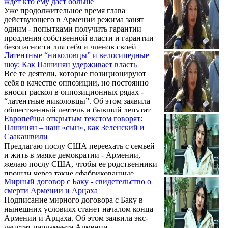
ждет кто ему даст больше
Степан Даниелян, характеризуя текущий
государственной трибуны.
Уже продолжительное время глава
этап борьбы с правящей верхушкой под
действующего в Армении режима занят
началом движения "Тавуш во имя Родины".
одним - попытками получить гарантии
После акций 2, 6 и 9 октября можно
продления собственной власти и гарантии
озвучить промежуточную оценку осеннего
безопасности для себя и членов своей
периода: движение не сменило тактику, и
Латентные “николовцы” и велосипедные
семьи. Об этом заявила общественно-
на то есть веские причины. Пашинян, ...
шоу: Как Пашинян удерживает власть
политический деятель, бывший депутат
Все те деятели, которые позиционируют
парламента Армении Наира Зограбян.
себя в качестве оппозиции, но постоянно
вносят раскол в оппозиционных рядах -
“латентные николовцы”. Об этом заявила
общественный деятель и бывший депутат
Европейцы открытым текстом говорят:
парламента Армении Наира Зограбян.
Пашинян – наш «сын», как Зеленский и
Саакашвили
Предлагаю послу США переехать с семьей
и жить в маяке демократии - Армении,
желаю послу США, чтобы ее родственники
прошли через такие сфабрикованные
Мирный договор с Баку - свидетельство о
уголовные дела, - заявила в беседе с
смерти Армении и Арцаха
журналистами в начале судебного заседания
Подписание мирного договора с Баку в
по делу вице-президента РПА Армена
нынешних условиях станет началом конца
Ашотяна бывший депутат НС Наира
Армении и Арцаха. Об этом заявила экс-
Зограбян, отвечая на заявление посла США
депутат парламента Армении,