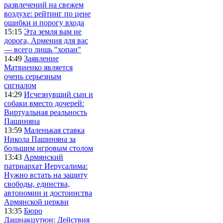
развлечений на свежем
воздухе: рейтинг по цене
ошибки и порогу входа
15:15
Эта земля вам не
дорога, Армения для вас
— всего лишь "хопан"
14:49
Заявление
Матвиенко является
очень серьезным
сигналом
14:29
Исчезнувший сын и
собаки вместо дочерей:
Виртуальная реальность
Пашиняна
13:59
Маленькая ставка
Никола Пашиняна за
большим игровым столом
13:43
Армянский
патриархат Иерусалима:
Нужно встать на защиту
свободы, единства,
автономии и достоинства
Армянской церкви
13:35
Бюро
Дашнакцутюн: Действия