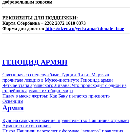
добровольным взносом.
написала экс-депутат НС Наира Зограбян.
РЕКВИЗИТЫ ДЛЯ ПОДДЕРЖКИ:
Карта Сбербанка – 2202 2072 1610 0373
Форма для донатов
https://dzen.ru/yerkramas?donate=true
ГЕНОЦИД АРМЯН
Связанная со спецслужбами Турции Лилит Мкртчян
прочитала лекцию в Музее-институте Геноцида армян
Четыре этапа армянского Ливана: Что происходит с одной из
старейших армянских общин мира
Палач в маске жертвы: Как Баку пытается присвоить
Освенцим
Армия
Курс на самоуничтожение: правительство Пашиняна отрывает
Армению от союзников
Никол Пашинян переходит к формуле "вечного" правления