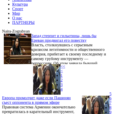
Культура
Спорт
Мир
О нас
ПАРТНЕРЫ
Naira-Zograbyan
Запад стерпит и гильотины, лишь бы
Ереван продвигал его повестку
Власть, столкнувшись с серьезным
кризисом легитимности и общественного
доверия, прибегает к своему последнему и
самому грубому инструменту —
репрессиям. Об этом заявила бывший
<<
депутат, общественный деятель Наира
<
Зограбян, комментируя массовые аресты
1
оппозиционеров в стране.
2
3
4
5
Европа промолчит даже если Пашинян
6
съест оппонента в прямом эфире
7
Правовая система Армении окончательно
8
превратилась в карательный инструмент,
9