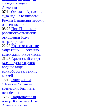
соседей в ущерб
Армении
07:11
От сдачи Арцаха до
суда над Католикосом:
Режим Пашиняна пробил
очередное дно
06:28
При Пашиняне
российско-армянские
отношения будут
деградировать
22:28
Красиво жить не
запретишь... Особенно
армянским чиновникам
21:27
Армянский спорт
(4-6 августа): футбол,
водные виды,
единоборства, теннис,
хоккей
18:10
Энвер-паша,
"Немесис" и логика
возмездия: Расплата
неизбежна
17:30
Национальный
позор: Католикос Всех
Армян на скамье