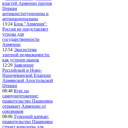
властей Армении против
Церкви
антиконституционны и
антинациональны
13:24
Блок "Армения":
Россия не представляет
угрозы для
государственности
Армении
12:54
Экосистема
элитной недвижимости:
как устроен рынок
12:29
Заявление
Российской и Ново-
Нахичеванской Епархии
Армянской Апостольской
Церкви
08:48
Курс на
самоуничтожение:
правительство Пашиняна
отрывает Армению от
союзников
08:06
Турецкий капкан:
правительство Пашиняна
строит коридоры для