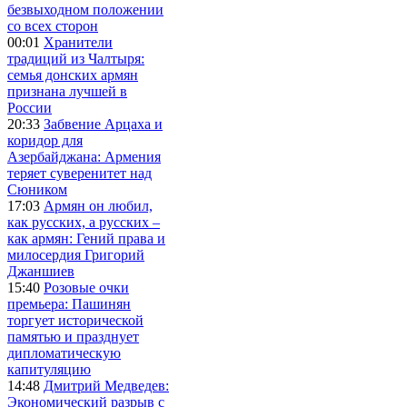
безвыходном положении
со всех сторон
00:01
Хранители
традиций из Чалтыря:
семья донских армян
признана лучшей в
России
20:33
Забвение Арцаха и
коридор для
Азербайджана: Армения
теряет суверенитет над
Сюником
17:03
Армян он любил,
как русских, а русских –
как армян: Гений права и
милосердия Григорий
Джаншиев
15:40
Розовые очки
премьера: Пашинян
торгует исторической
памятью и празднует
дипломатическую
капитуляцию
14:48
Дмитрий Медведев:
Экономический разрыв с