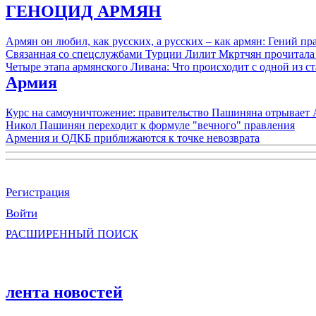
ГЕНОЦИД АРМЯН
Армян он любил, как русских, а русских – как армян: Гений 
Связанная со спецслужбами Турции Лилит Мкртчян прочитала
Четыре этапа армянского Ливана: Что происходит с одной из 
Армия
Курс на самоуничтожение: правительство Пашиняна отрывает
Никол Пашинян переходит к формуле "вечного" правления
Армения и ОДКБ приближаются к точке невозврата
Регистрация
Войти
РАСШИРЕННЫЙ ПОИСК
лента новостей