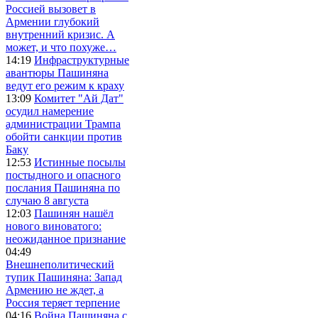
Россией вызовет в
Армении глубокий
внутренний кризис. А
может, и что похуже…
14:19
Инфраструктурные
авантюры Пашиняна
ведут его режим к краху
13:09
Комитет "Ай Дат"
осудил намерение
администрации Трампа
обойти санкции против
Баку
12:53
Истинные посылы
постыдного и опасного
послания Пашиняна по
случаю 8 августа
12:03
Пашинян нашёл
нового виноватого:
неожиданное признание
04:49
Внешнеполитический
тупик Пашиняна: Запад
Армению не ждет, а
Россия теряет терпение
04:16
Война Пашиняна с