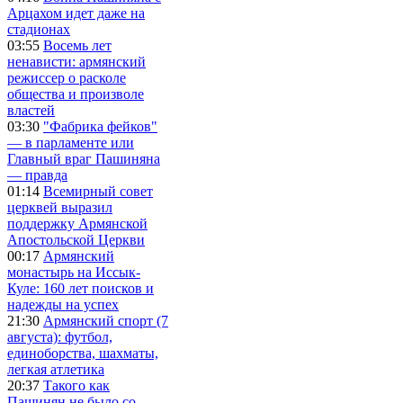
Арцахом идет даже на
стадионах
03:55
Восемь лет
ненависти: армянский
режиссер о расколе
общества и произволе
властей
03:30
"Фабрика фейков"
— в парламенте или
Главный враг Пашиняна
— правда
01:14
Всемирный совет
церквей выразил
поддержку Армянской
Апостольской Церкви
00:17
Армянский
монастырь на Иссык-
Куле: 160 лет поисков и
надежды на успех
21:30
Армянский спорт (7
августа): футбол,
единоборства, шахматы,
легкая атлетика
20:37
Такого как
Пашинян не было со