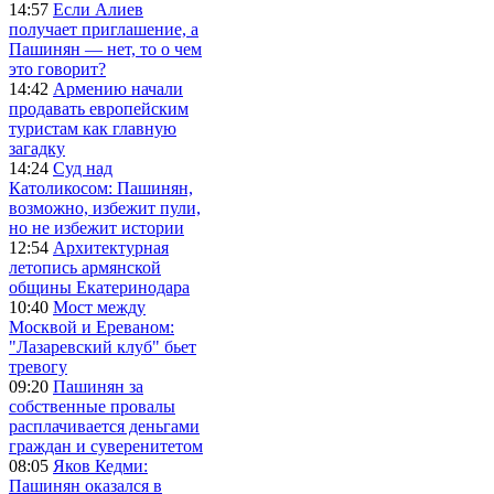
14:57
Если Алиев
получает приглашение, а
Пашинян — нет, то о чем
это говорит?
14:42
Армению начали
продавать европейским
туристам как главную
загадку
14:24
Суд над
Католикосом: Пашинян,
возможно, избежит пули,
но не избежит истории
12:54
Архитектурная
летопись армянской
общины Екатеринодара
10:40
Мост между
Москвой и Ереваном:
"Лазаревский клуб" бьет
тревогу
09:20
Пашинян за
собственные провалы
расплачивается деньгами
граждан и суверенитетом
08:05
Яков Кедми:
Пашинян оказался в