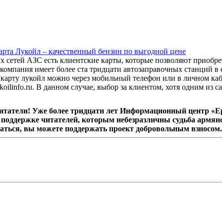
арта Лукойл – качественный бензин по выгодной цене
х сетей АЗС есть клиентские карты, которые позволяют приобрет
компания имеет более ста тридцати автозаправочных станций в с
карту лукойл можно через мобильный телефон или в личном ка
koilinfo.ru. В данном случае, выбор за клиентом, хотя одним из 
татели! Уже более тридцати лет Информационный центр «Ер
поддержке читателей, которым небезразличны судьба армянс
аться, вы можете поддержать проект добровольным взносом.