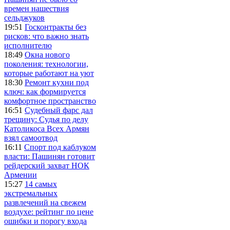
времен нашествия
сельджуков
19:51
Госконтракты без
рисков: что важно знать
исполнителю
18:49
Окна нового
поколения: технологии,
которые работают на уют
18:30
Ремонт кухни под
ключ: как формируется
комфортное пространство
16:51
Судебный фарс дал
трещину: Судья по делу
Католикоса Всех Армян
взял самоотвод
16:11
Спорт под каблуком
власти: Пашинян готовит
рейдерский захват НОК
Армении
15:27
14 самых
экстремальных
развлечений на свежем
воздухе: рейтинг по цене
ошибки и порогу входа