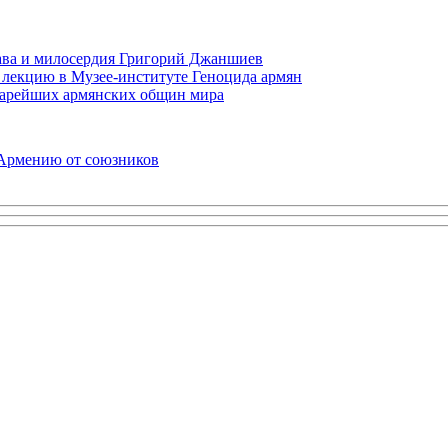
права и милосердия Григорий Джаншиев
 лекцию в Музее-институте Геноцида армян
старейших армянских общин мира
 Армению от союзников